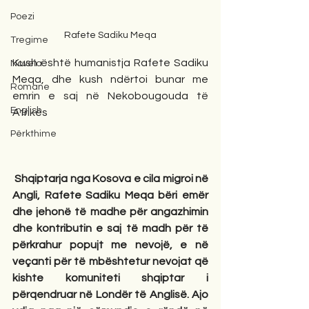
Poezi
Rafete Sadiku Meqa
Tregime
Kush është humanistja Rafete Sadiku 
Novela
Meqa, dhe kush ndërtoi bunar me 
Romane
emrin e saj në Nekobougouda të 
English
Afrikës 
Përkthime
 Shqiptarja nga Kosova e cila migroi në 
Angli, Rafete Sadiku Meqa bëri emër 
dhe jehonë të madhe për angazhimin 
dhe kontributin e saj të madh për të 
përkrahur popujt me nevojë, e në 
veçanti për të mbështetur nevojat që 
kishte komuniteti shqiptar i 
përqendruar në Londër të Anglisë. Ajo 