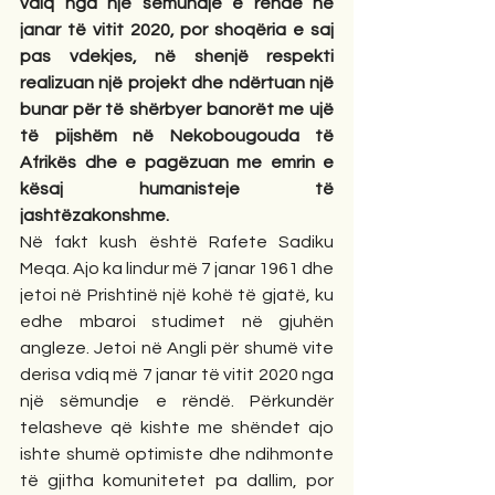
vdiq nga një sëmundje e rëndë në 
janar të vitit 2020, por shoqëria e saj 
pas vdekjes, në shenjë respekti 
realizuan një projekt dhe ndërtuan një 
bunar për të shërbyer banorët me ujë 
të pijshëm në Nekobougouda të 
Afrikës dhe e pagëzuan me emrin e 
kësaj humanisteje të 
jashtëzakonshme.
Në fakt kush është Rafete Sadiku 
Meqa. Ajo ka lindur më 7 janar 1961 dhe 
jetoi në Prishtinë një kohë të gjatë, ku 
edhe mbaroi studimet në gjuhën 
angleze. Jetoi në Angli për shumë vite 
derisa vdiq më 7 janar të vitit 2020 nga 
një sëmundje e rëndë. Përkundër 
telasheve që kishte me shëndet ajo 
ishte shumë optimiste dhe ndihmonte 
të gjitha komunitetet pa dallim, por 