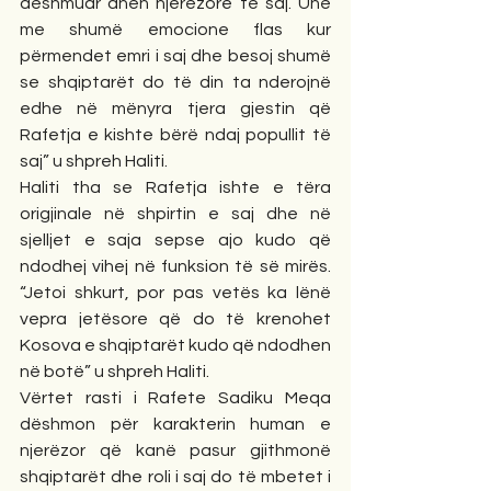
dëshmuar anën njerëzore të saj. Unë 
me shumë emocione flas kur 
përmendet emri i saj dhe besoj shumë 
se shqiptarët do të din ta nderojnë 
edhe në mënyra tjera gjestin që 
Rafetja e kishte bërë ndaj popullit të 
saj” u shpreh Haliti. 
Haliti tha se Rafetja ishte e tëra 
origjinale në shpirtin e saj dhe në 
sjelljet e saja sepse ajo kudo që 
ndodhej vihej në funksion të së mirës. 
“Jetoi shkurt, por pas vetës ka lënë 
vepra jetësore që do të krenohet 
Kosova e shqiptarët kudo që ndodhen 
në botë” u shpreh Haliti.
Vërtet rasti i Rafete Sadiku Meqa 
dëshmon për karakterin human e 
njerëzor që kanë pasur gjithmonë 
shqiptarët dhe roli i saj do të mbetet i 