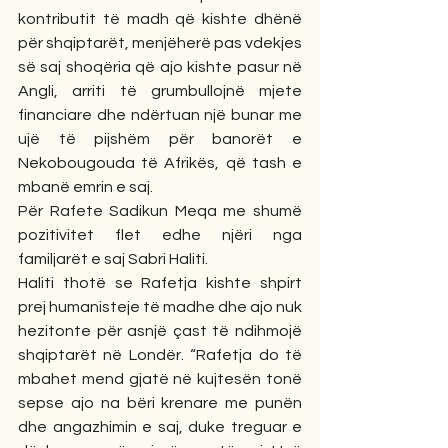
kontributit të madh që kishte dhënë 
për shqiptarët, menjëherë pas vdekjes 
së saj shoqëria që ajo kishte pasur në 
Angli, arriti të grumbullojnë mjete 
financiare dhe ndërtuan një bunar me 
ujë të pijshëm për banorët e 
Nekobougouda të Afrikës, që tash e 
mbanë emrin e saj. 
Për Rafete Sadikun Meqa me shumë 
pozitivitet flet edhe njëri nga 
familjarët e saj Sabri Haliti. 
Haliti thotë se Rafetja kishte shpirt 
prej humanisteje të madhe dhe ajo nuk 
hezitonte për asnjë çast të ndihmojë 
shqiptarët në Londër. “Rafetja do të 
mbahet mend gjatë në kujtesën tonë 
sepse ajo na bëri krenare me punën 
dhe angazhimin e saj, duke treguar e 