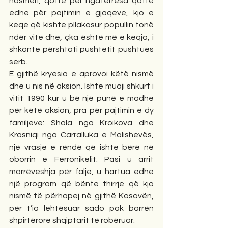
hasmëri, qoftë për ngatërresa qoftë 
edhe për pajtimin e gjaqeve, kjo e 
keqe që kishte pllakosur popullin tonë 
ndër vite dhe, çka është më e keqja, i 
shkonte përshtati pushtetit pushtues 
serb.
E gjithë kryesia e aprovoi këtë nismë 
dhe u nis në aksion. Ishte muaji shkurt i 
vitit 1990 kur u bë një punë e madhe 
për këtë aksion, pra për pajtimin e dy 
familjeve: Shala nga Kroikova dhe 
Krasniqi nga Carralluka e Malishevës, 
një vrasje e rëndë që ishte bërë në 
oborrin e Ferronikelit. Pasi u arrit 
marrëveshja për falje, u hartua edhe 
një program që bënte thirrje që kjo 
nismë të përhapej në gjithë Kosovën, 
për t’ia lehtësuar sado pak barrën 
shpirtërore shqiptarit të robëruar.