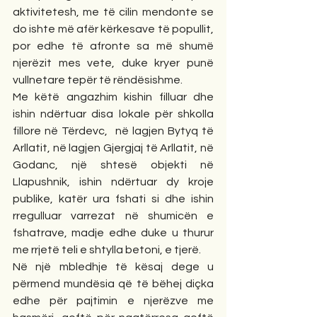
aktivitetesh, me të cilin mendonte se 
do ishte më afër kërkesave të popullit, 
por edhe të afronte sa më shumë 
njerëzit mes vete, duke kryer punë 
vullnetare tepër të rëndësishme.
Me këtë angazhim kishin filluar dhe 
ishin ndërtuar disa lokale për shkolla 
fillore në Tërdevc,  në lagjen Bytyq të 
Arllatit, në lagjen Gjergjaj të Arllatit, në 
Godanc, një shtesë objekti në 
Llapushnik, ishin ndërtuar dy kroje 
publike, katër ura fshati si dhe ishin 
rregulluar varrezat në shumicën e 
fshatrave, madje edhe duke u thurur 
me rrjetë teli e shtylla betoni, e tjerë.
Në një mbledhje të kësaj dege u 
përmend mundësia që të bëhej diçka 
edhe për pajtimin e njerëzve me 