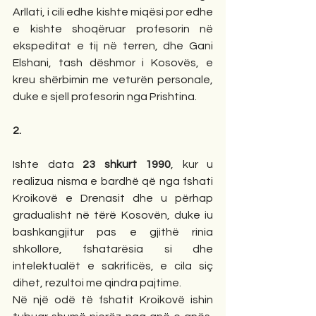
Arllati, i cili edhe kishte miqësi por edhe 
e kishte shoqëruar profesorin në 
ekspeditat e tij në terren, dhe Gani 
Elshani, tash dëshmor i Kosovës, e 
kreu shërbimin me veturën personale, 
duke e sjell profesorin nga Prishtina.
2.
Ishte data 
23 shkurt 1990
, kur u 
realizua nisma e bardhë që nga fshati 
Kroikovë e Drenasit dhe u përhap 
gradualisht në tërë Kosovën, duke iu 
bashkangjitur pas e gjithë rinia  
shkollore, fshatarësia si dhe 
intelektualët e sakrificës, e cila siç 
dihet, rezultoi me qindra pajtime.
Në një odë të fshatit Kroikovë ishin 