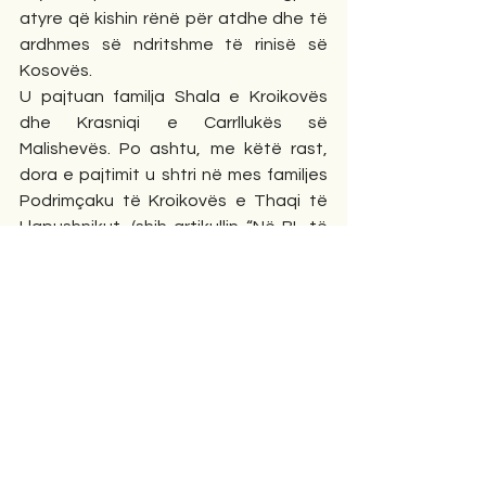
atyre që kishin rënë për atdhe dhe të 
ardhmes së ndritshme të rinisë së 
Kosovës.
U pajtuan familja Shala e Kroikovës 
dhe Krasniqi e Carrllukës së 
Malishevës. Po ashtu, me këtë rast, 
dora e pajtimit u shtri në mes familjes 
Podrimçaku të Kroikovës e Thaqi të 
Llapushnikut. (shih artikullin “Në BL të 
Krajkovës së Gllogovcit u shtri dora e 
pajtimit” e autorit Z.(eqir) B.(Bekolli), 
“Rilindja”, Prishtinë, 23 shkurt 1990, f. 
18).
Për këtë nismë ka shkruar edhe 
aktivisti i mëvonshëm i Aksionit, dr. 
Muhate Pirraku: “Në këtë tubim 
popullor të Akcionit për Faljen e 
Gjaqeve, të Plagëve dhe të 