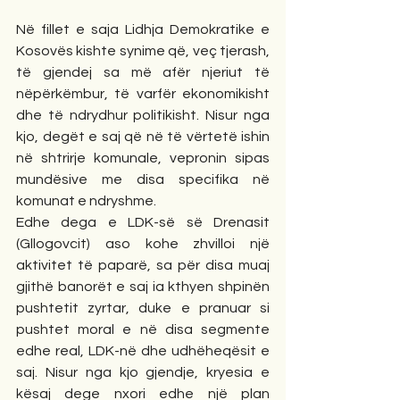
Në fillet e saja Lidhja Demokratike e 
Kosovës kishte synime që, veç tjerash, 
të gjendej sa më afër njeriut të 
nëpërkëmbur, të varfër ekonomikisht 
dhe të ndrydhur politikisht. Nisur nga 
kjo, degët e saj që në të vërtetë ishin 
në shtrirje komunale, vepronin sipas 
mundësive me disa specifika në 
komunat e ndryshme.
Edhe dega e LDK-së së Drenasit 
(Gllogovcit) aso kohe zhvilloi një 
aktivitet të paparë, sa për disa muaj 
gjithë banorët e saj ia kthyen shpinën 
pushtetit zyrtar, duke e pranuar si 
pushtet moral e në disa segmente 
edhe real, LDK-në dhe udhëheqësit e 
saj. Nisur nga kjo gjendje, kryesia e 
kësaj dege nxori edhe një plan 