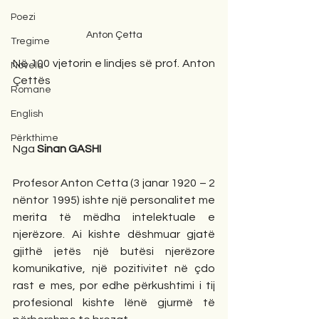
Poezi
Anton Çetta
Tregime
Në 100 vjetorin e lindjes së prof. Anton 
Novela
Çettës
Romane
English
Përkthime
Nga 
Sinan GASHI
Profesor Anton Cetta (3 janar 1920 – 2 
nëntor 1995) ishte një personalitet me 
merita të mëdha intelektuale e 
njerëzore. Ai kishte dëshmuar gjatë 
gjithë jetës një butësi njerëzore  
komunikative, një pozitivitet në çdo 
rast e mes, por edhe përkushtimi i tij 
profesional kishte lënë gjurmë të 