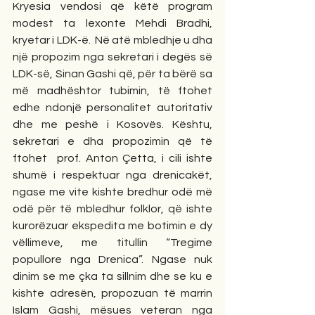
Kryesia vendosi që këtë program 
modest ta lexonte Mehdi Bradhi, 
kryetar i LDK-ë.  Në atë mbledhje u dha 
një propozim nga sekretari i degës së 
LDK-së, Sinan Gashi që, për ta bërë sa 
më madhështor tubimin, të ftohet 
edhe ndonjë personalitet autoritativ 
dhe me peshë i Kosovës. Kështu, 
sekretari e dha propozimin që të 
ftohet  prof. Anton Çetta, i cili ishte 
shumë i respektuar nga drenicakët, 
ngase me vite kishte bredhur odë më 
odë për të mbledhur folklor, që ishte 
kurorëzuar ekspedita me botimin e dy 
vëllimeve, me titullin “Tregime 
popullore nga Drenica”. Ngase nuk 
dinim se me çka ta sillnim dhe se ku e 
kishte adresën, propozuan të marrin 
Islam Gashi, mësues veteran nga 