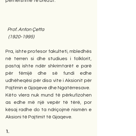
përhershme te brezat. 
Prof. Anton Çetta
(1920-1995)
Pra, ishte profesor fakulteti, mbledhës 
në terren si dhe studiues i folklorit, 
pastaj ishte ndër shkrimtarët e parë 
për fëmijë dhe së fundi edhe 
udhëheqësi për disa vite i Aksionit për 
Pajtimin e Gjaqeve dhe Ngatërresave.
Këto vlera nuk mund të përkufizohen 
as edhe më një vepër të tërë, por 
kësaj radhe do ta ndriçojmë nismën e 
Aksioni të Pajtimit të Gjaqeve.
1.