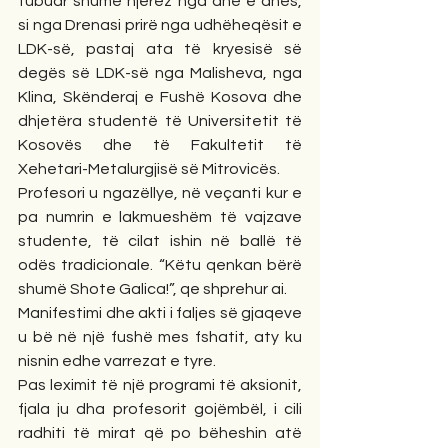
tubuar shumë njerëz nga anë e anës, 
si nga Drenasi prirë nga udhëheqësit e 
LDK-së, pastaj ata të kryesisë së 
degës së LDK-së nga Malisheva, nga 
Klina, Skënderaj e Fushë Kosova dhe 
dhjetëra studentë të Universitetit të 
Kosovës dhe të Fakultetit të 
Xehetari-Metalurgjisë së Mitrovicës.
Profesori u ngazëllye, në veçanti kur e 
pa numrin e lakmueshëm të vajzave 
studente, të cilat ishin në ballë të 
odës tradicionale. “Këtu qenkan bërë 
shumë Shote Galica!”, qe shprehur ai.
Manifestimi dhe akti i faljes së gjaqeve 
u bë në një fushë mes fshatit, aty ku 
nisnin edhe varrezat e tyre.
Pas leximit të një programi të aksionit, 
fjala ju dha profesorit gojëmbël, i cili 
radhiti të mirat që po bëheshin atë 