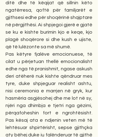
ditë dhe të këqijat që sillnin këto 
ngatërresa, qoftë për familjarët e 
gjithsesi edhe për shoqërinë shqiptare 
në përgjithësi. Ai shpjegoi gjerë e gjatë 
se ku e kishte burimin kjo e keqe, kjo 
plagë shoqërore si dhe kush e ujiste, 
që të lulëzonte sa më shumë.
Pas këtyre fjalëve emocionuese, të 
cilat u përjetuan thellë emocionalisht 
edhe nga të pranishmit, ngase askush 
deri atëherë nuk kishte qëndruar mes 
tyre, duke shpjeguar realisht ashtu, 
nisi ceremonia e marrjen në gryk, kur 
hasmëria asgjësohej dhe me lot në sy, 
njëri nga dhimbja e tjetri nga gëzimi, 
përqafoheshin fort e ngrohtësisht. 
Pas kësaj ata e ndjenin veten më të 
lehtësuar shpirtërisht, sepse gjithçka 
aty bëhej duke iu falënderuar të gjithë 