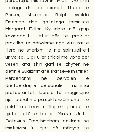
përqafojnë misticizmin. Midis tyre ishin 
teologu dhe abolicionisti Theodore 
Parker, shkrimtari Ralph Waldo 
Emerson dhe gazetarja feministe 
Margaret Fuller. Ky ishte një grup 
kozmopolit i etur për të provuar 
praktika të ndryshme nga kulturat e 
tjera në shërbim të një spiritualiteti 
universal. Siç Fuller shkroi më vonë për 
veten, ata ishin gati të "zhyten në 
detin e Budizmit dhe transeve mistike".
Përqendrimi në përvojën e 
drejtpërdrejtë personale i ndihmoi 
protestantët liberalë të imagjinojnë 
një të ardhme pa sektarizëm dhe - të 
paktën në teori - njëlloj të hapur për të 
gjitha fetë e botës. Ministri Unitar 
Octavius ​​Fronthingham deklaroi se 
misticizmi "u gjet në mënyrë të 