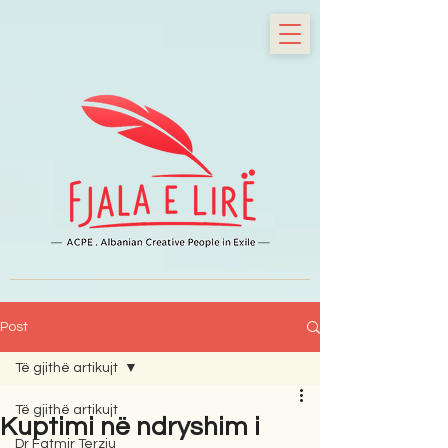
Post
Të gjithë artikujt
Të gjithë artikujt
Kuptimi në ndryshim i
Dr Fatmir Terziu