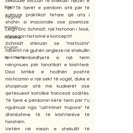
seksuale Wiccan të shekullit njëzet e 
Poezi
një. Të tjerët e përdorin atë për të 
sulmuar praktikat fetare që ata i 
Tregime
shohin si irracionale ose joserioze. 
Novela
Leigh Eric Schmidt, një historian i fesë, 
shpjegon historinë e konceptit.
Romane
Schmidt shkruan se "misticizmi" 
English
mbërriti në gjuhën angleze në shekullin 
e tetëmbëdhjetë si një term 
Përkthime
nënçmues për fanatikët e krishterë. 
Disa kritikë e hodhën poshtë 
misticizmin si një sekt të vogël, duke e 
shoqëruar atë me kuakerët ose 
qetësuesit katolikë francezë soditës. 
Të tjerë e përdornin këtë term për t'u 
ngulmuar nga "ushtrimet trupore" të 
dhimbshme të të krishterëve të 
hershëm.
Vetëm në mesin e shekullit të 