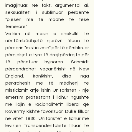
imagjinuar. Në fakt, argumentoi ai, 
seksualiteti i sublimuar përbënte 
"pjesën më të madhe të fesë 
femërore".
Vetëm në mesin e shekullit të 
nëntëmbëdhjetë njerëzit filluan të 
përdorin "misticizmin" për të përshkruar 
përpjekjet e tyre të drejtpërdrejta për 
të përjetuar hyjnoren. Schmidt 
përqendrohet veçanërisht në New 
England. Ironikisht, disa nga 
përkrahësit më të mëdhenj të 
misticizmit atje ishin Unitaristët - një 
emërtim protestant i lidhur ngushtë 
me llojin e racionalitetit liberal që 
Koventry kishte favorizuar. Duke filluar 
në vitet 1830, Unitaristët e lidhur me 
lëvizjen Transcendentaliste filluan të 