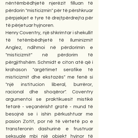
nëntëmbëdhjetë njerëzit filluan të 
përdorin "misticizmin" për të përshkruar 
përpjekjet e tyre të drejtpërdrejta për 
të përjetuar hyjnoren.
Henry Coventry, një shkrimtar i shekullit 
të tetëmbëdhjetë të Iluminizmit 
Anglez, ndihmoi në përdorimin e 
"misticizmit" në përdorim të 
përgjithshëm. Schmidt e citon atë që i 
krahason "argëtimet serafike të 
misticizmit dhe ekstazës" me fenë si 
"një institucion liberal, burrëror, 
racional dhe shoqëror". Coventry 
argumentoi se praktikuesit mistikë 
fetarë - veçanërisht gratë - mund të 
besojnë se i ishin përkushtuar me 
pasion Zotit, por në të vërtetë po e 
transferonin dashurinë e frustruar 
seksuale mbi një objekt hyjnor të 