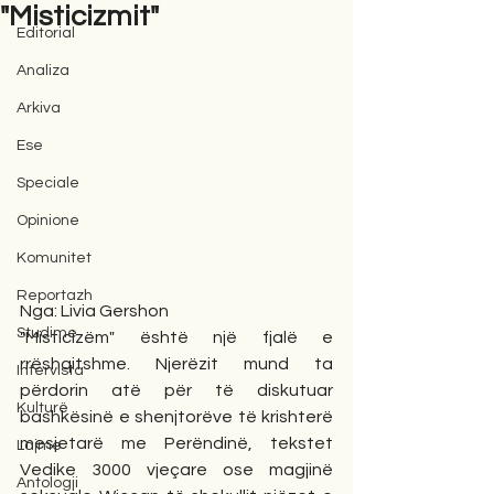
"Misticizmit"
Editorial
Analiza
Arkiva
Ese
Speciale
Opinione
Komunitet
Reportazh
Nga: Livia Gershon 
Studime
"Misticizëm" është një fjalë e 
rrëshqitshme. Njerëzit mund ta 
Intervista
përdorin atë për të diskutuar 
Kulturë
bashkësinë e shenjtorëve të krishterë 
mesjetarë me Perëndinë, tekstet 
Lajme
Vedike 3000 vjeçare ose magjinë 
Antologji