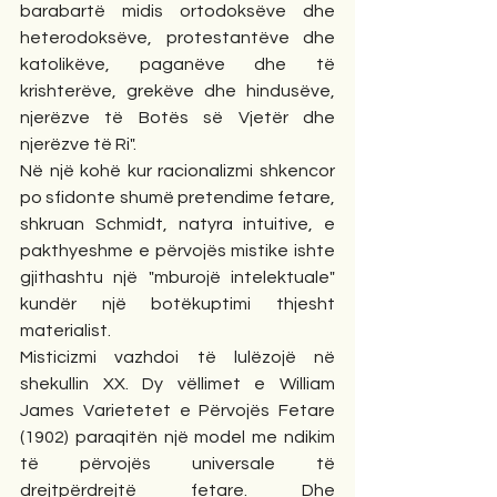
barabartë midis ortodoksëve dhe 
heterodoksëve, protestantëve dhe 
katolikëve, paganëve dhe të 
krishterëve, grekëve dhe hindusëve, 
njerëzve të Botës së Vjetër dhe 
njerëzve të Ri".
Në një kohë kur racionalizmi shkencor 
po sfidonte shumë pretendime fetare, 
shkruan Schmidt, natyra intuitive, e 
pakthyeshme e përvojës mistike ishte 
gjithashtu një "mburojë intelektuale" 
kundër një botëkuptimi thjesht 
materialist.
Misticizmi vazhdoi të lulëzojë në 
shekullin XX. Dy vëllimet e William 
James Varietetet e Përvojës Fetare 
(1902) paraqitën një model me ndikim 
të përvojës universale të 
drejtpërdrejtë fetare. Dhe 