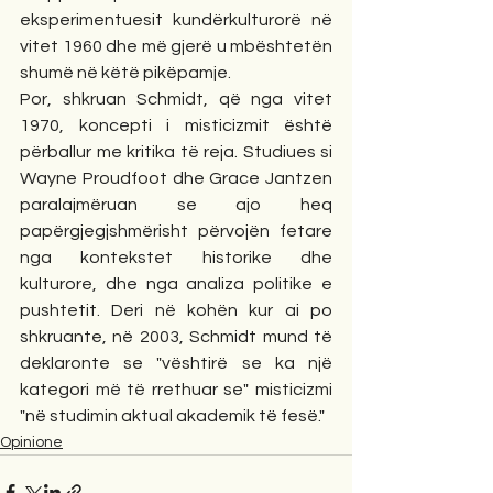
eksperimentuesit kundërkulturorë në 
vitet 1960 dhe më gjerë u mbështetën 
shumë në këtë pikëpamje.
Por, shkruan Schmidt, që nga vitet 
1970, koncepti i misticizmit është 
përballur me kritika të reja. Studiues si 
Wayne Proudfoot dhe Grace Jantzen 
paralajmëruan se ajo heq 
papërgjegjshmërisht përvojën fetare 
nga kontekstet historike dhe 
kulturore, dhe nga analiza politike e 
pushtetit. Deri në kohën kur ai po 
shkruante, në 2003, Schmidt mund të 
deklaronte se "vështirë se ka një 
kategori më të rrethuar se" misticizmi 
"në studimin aktual akademik të fesë."
Opinione