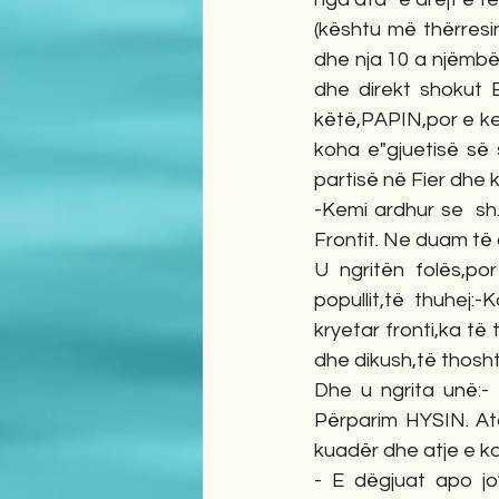
(kështu më thërresin
dhe nja 10 a njëmbëd
dhe direkt shokut 
këtë,PAPIN,por e kem
koha e"gjuetisë së 
partisë në Fier dhe 
-Kemi ardhur se  sh.
Frontit. Ne duam të
U ngritën folës,po
popullit,të thuhej
kryetar fronti,ka të
dhe dikush,të thosht
Dhe u ngrita unë:-
Përparim HYSIN. At
kuadër dhe atje e k
- E dëgjuat apo jo