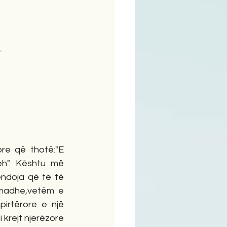
ime
T
h". Kështu më 
ndoja që të të 
madhe,vetëm e 
irtërore e një 
krejt njerëzore 