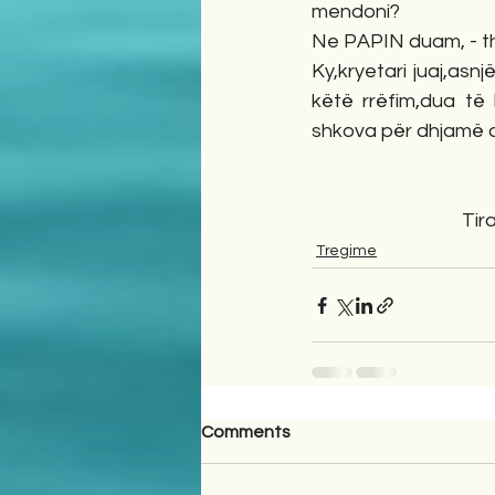
mendoni?
Ne PAPIN duam, - than
Ky,kryetari juaj,asn
këtë rrëfim,dua të
shkova për dhjamë q
         
Tregime
Comments