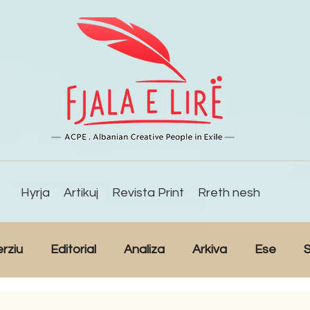
Hyrja
Artikuj
Revista Print
Rreth nesh
erziu
Editorial
Analiza
Arkiva
Ese
S
Reportazh
Studime
Intervista
Kulturë