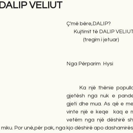
ë DALIP VELIUT
gime
Novela
Romane
English
Përkth
Ç'më bëre,DALIP?
      Kujtimit të DALIP VELIU
              (tregim i jetuar)
Nga Përparim  Hysi
     Ka një thënie popullore që thotë:"E 
gjetësh nga nuk e pande
gjeti dhe mua. As që e me
vinte një e keqe  kaq e 
vetëm nga një dëshirë shp
 miku. Por unë,për pak, nga kjo dëshirë apo dashamirësi 