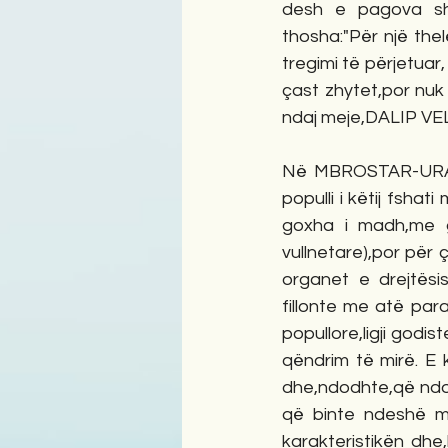
desh e pagova sht
thosha:"Për një thel
tregimi të përjetuar,
çast zhytet,por nuk 
ndaj meje,DALIP VEL
Në MBROSTAR-URA të
populli i këtij fsha
goxha i madh,me g
vullnetare),por për 
organet e drejtësis
fillonte me atë par
popullore,ligji godi
qëndrim të mirë. E 
dhe,ndodhte,që ndon
që binte ndeshë me 
karakteristikën dhe