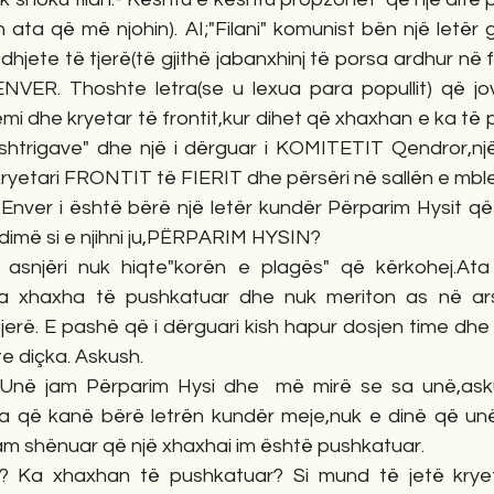
 ata që më njohin). AI;"Filani" komunist bën një letër g
hjete të tjerë(të gjithë jabanxhinj të porsa ardhur në fs
ENVER. Thoshte letra(se u lexua para popullit) që j
i dhe kryetar të frontit,kur dihet që xhaxhan e ka të 
shtrigave" dhe një i dërguar i KOMITETIT Qendror,një 
kryetari FRONTIT të FIERIT dhe përsëri në sallën e mbl
Enver i është bërë një letër kundër Përparim Hysit që 
 dimë si e njihni ju,PËRPARIM HYSIN?
r asnjëri nuk hiqte"korën e plagës" që kërkohej.Ata
:-Ka xhaxha të pushkatuar dhe nuk meriton as në ar
 tjerë. E pashë që i dërguari kish hapur dosjen time dhe 
e diçka. Askush.
 Unë jam Përparim Hysi dhe  më mirë se sa unë,asku
a që kanë bërë letrën kundër meje,nuk e dinë që un
am shënuar që një xhaxhai im është pushkatuar.
? Ka xhaxhan të pushkatuar? Si mund të jetë kryetar