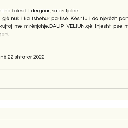
ë folësit. I dërguari,rimori fjalën:
jë gjë nuk i ka fshehur partisë. Kështu i do njerëzit par
 kujtoj me mirënjohje,DALIP VELIUN,që thjesht pse 
eni.
                         Tiranë,22 shtator 2022