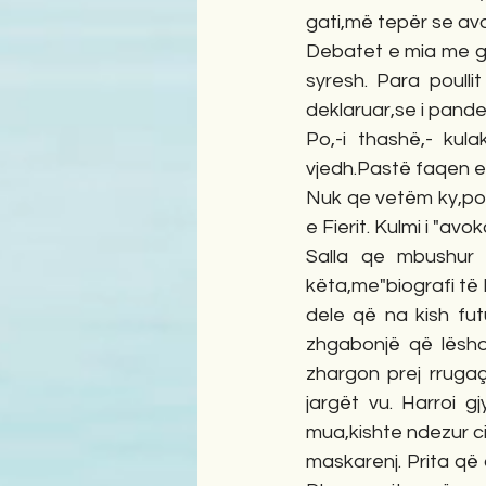
gati,më tepër se avok
Debatet e mia me gj
syresh. Para poulli
deklaruar,se i pande
Po,-i thashë,- kul
vjedh.Pastë faqen e
Nuk qe vetëm ky,por 
e Fierit. Kulmi i "avok
Salla qe mbushur 
këta,me"biografi të 
dele që na kish futu
zhgabonjë që lësho
zhargon prej rrugaç
jargët vu. Harroi g
mua,kishte ndezur c
maskarenj. Prita që 