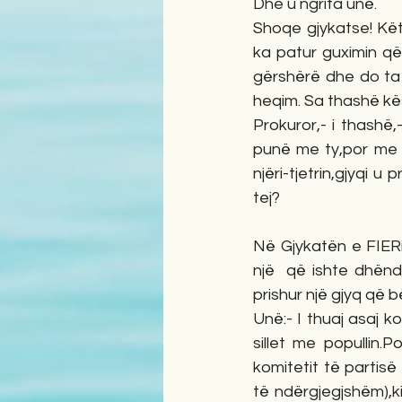
Dhe u ngrita unë.
Shoqe gjykatse! Kët
ka patur guximin që 
gërshërë dhe do ta 
heqim. Sa thashë kës
Prokuror,- i thashë
punë me ty,por me a
njëri-tjetrin,gjyqi 
tej?
Në Gjykatën e FIERit
një  që ishte dhënd
prishur një gjyq q
Unë:- I thuaj asaj k
sillet me popullin.
komitetit të partisë
të ndërgjegjshëm),k