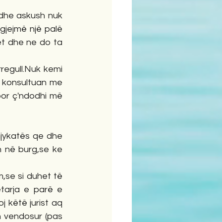
dhe askush nuk 
gjejmë një palë 
t dhe ne do ta 
regull.Nuk kemi 
 konsultuan me 
por ç'ndodhi më 
Gjykatës qe dhe 
 në burg,se ke 
,se si duhet të 
tarja e parë e 
 këtë jurist aq 
 vendosur (pas 