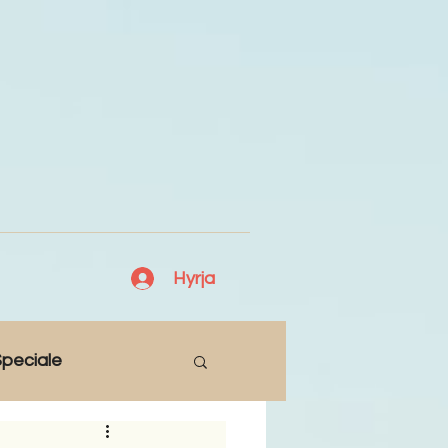
Hyrja
peciale
Lajme