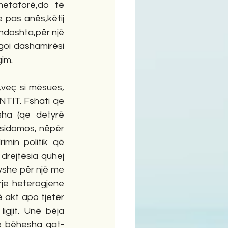
etaforë,do të 
pas anës,këtij  
 ndoshta,për një 
goi dashamirësi 
im.
eç si mësues, 
NTIT. Fshati qe 
ha (qe detyrë 
,sidomos, nëpër 
min politik që 
drejtësia quhej 
yshe për një me 
je heterogjene 
akt apo tjetër 
gjit. Unë bëja 
e bëhesha gat- 