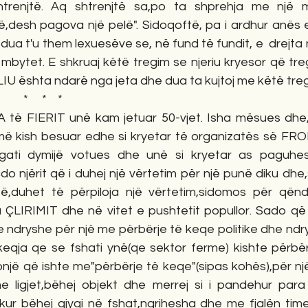
renjtë. Aq shtrenjtë sa,po ta shprehja me një m
ë,desh pagova një pelë". Sidoqoftë, pa i ardhur anës e 
 dua t'u them lexuesëve se, në fund të fundit, e  drejta
mbytet. E shkruaj këtë tregim se njeriu kryesor që tre
IU ështa ndarë nga jeta dhe dua ta kujtoj me këtë treg
                                                  *     *    *
 FIERIT unë kam jetuar 50-vjet. Isha mësues dhe,v
ti më kish besuar edhe si kryetar të organizatës së FRO
ati dymijë votues dhe unë si kryetar as paguhes
çdo njërit që i duhej një vërtetim për një punë diku dhe
ë,duhet të përpiloja një vërtetim,sidomos për qëndri
a ÇLIRIMIT dhe në vitet e pushtetit popullor. Sado që 
ste ndryshe për një me përbërje të keqe politike dhe ndr
keqja qe se fshati ynë(qe sektor ferme) kishte përbër
jë që ishte me"përbërje të keqe"(sipas kohës),për një 
ligjet,bëhej objekt dhe merrej si i pandehur para li
,kur bëhej gjyqi në fshat,ngrihesha dhe me fjalën tim