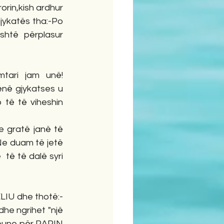
rin,kish ardhur 
ykatës tha:-Po 
shtë  përplasur 
tari jam unë! 
ënë gjykatses u 
 të të viheshin 
e gratë janë të 
e duam të jetë 
të të dalë syri 
IU dhe thotë:- 
he ngrihet "një 
 pune për PAPIN 