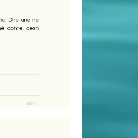
tia. Dhe unë në 
më donte, desh 