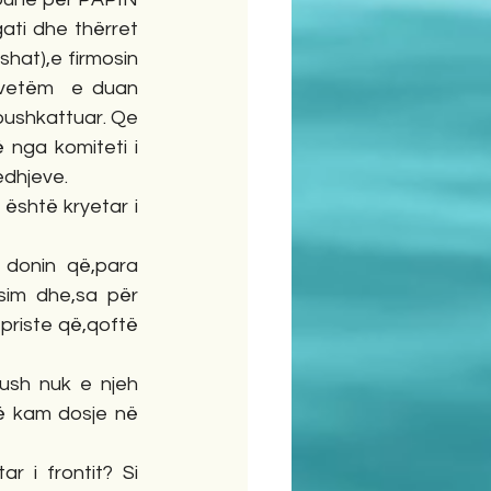
ati dhe thërret 
hat),e firmosin 
ovetëm  e duan 
pushkattuar. Qe 
nga komiteti i 
edhjeve.
është kryetar i 
 donin që,para 
sim dhe,sa për 
priste që,qoftë 
sh nuk e njeh 
ë kam dosje në 
 i frontit? Si 