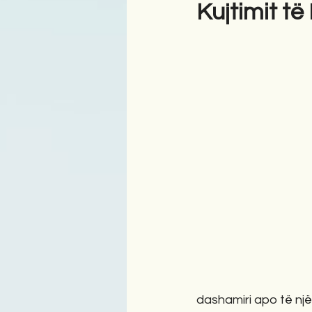
Kujtimit t
Antologji
Poezi
Tre
dashamiri apo të një