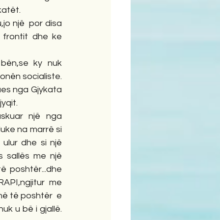
katët.
 një  por disa 
frontit dhe ke 
bën,se ky nuk 
ën socialiste. 
ues nga Gjykata 
jyqit.
skuar një nga 
uke na marrë si 
ulur dhe si një 
 sallës me një 
 poshtër...dhe 
API,ngjitur me 
ë të poshtër  e 
 u bë i gjallë. 