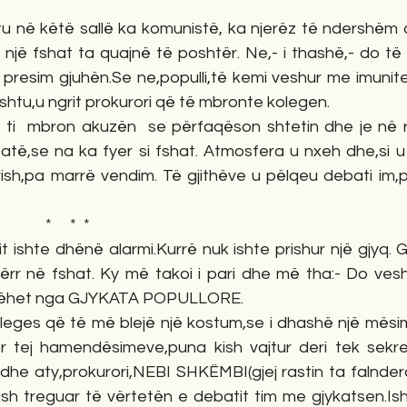
u në këtë sallë ka komunistë, ka njerëz të ndershëm 
një fshat ta quajnë të poshtër. Ne,- i thashë,- do të 
presim gjuhën.Se ne,populli,të kemi veshur me imunite
htu,u ngrit prokurori që të mbronte kolegen.
,- ti  mbron akuzën  se përfaqëson shtetin dhe je në r
të,se na ka fyer si fshat. Atmosfera u nxeh dhe,si u
u prish,pa marrë vendim. Të gjithëve u pëlqeu debati im,
                                                      *     *  *
 ishte dhënë alarmi.Kurrë nuk ishte prishur një gjyq. 
ërr në fshat. Ky më takoi i pari dhe më tha:- Do vesh
ë bëhet nga GJYKATA POPULLORE.
oleges që të më blejë një kostum,se i dhashë një mësim
Por tej hamendësimeve,puna kish vajtur deri tek sekre
 dhe aty,prokurori,NEBI SHKËMBI(gjej rastin ta falnderoj
ish treguar të vërtetën e debatit tim me gjykatsen.Ish