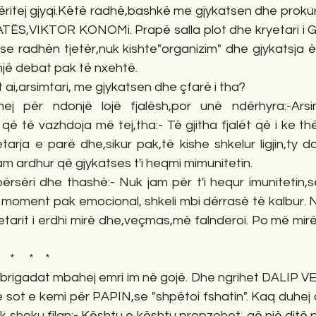
sëritej gjyqi.Këtë radhë,bashkë me gjykatsen dhe prokuro
ATËS,VIKTOR KONOMi. Prapë salla plot dhe kryetari i Gj
se radhën tjetër,nuk kishte"organizim" dhe gjykatsja ë
një debat pak të nxehtë.
 ai,arsimtari, me gjykatsen dhe çfarë i tha?
ej për ndonjë lojë fjalësh,por unë ndërhyra:-Arsim
që të vazhdoja më tej,tha:- Të gjitha fjalët që i ke th
arja e parë dhe,sikur pak,të kishe shkelur ligjin,ty do
m ardhur që gjykatses t'i heqmi mimunitetin.
ërsëri dhe thashë:- Nuk jam për t'i hequr imunitetin,s
 moment pak emocional, shkeli mbi dërrasë të kalbur. N
etarit i erdhi mirë dhe,veçmas,më falnderoi. Po më mirë  
                                             *     *    *
rigadat mbahej emri im në gojë. Dhe ngrihet DALIP VEL
e sot e kemi për PAPIN,se "shpëtoi fshatin". Kaq duhej d
ek shoku filan:- Kështu e kështu propzohet  që një ditë