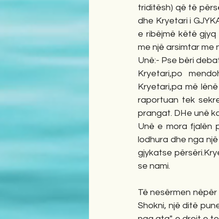
triditësh) që të për
dhe Kryetari i GJYK
e ribëjmë këtë gjyq 
me një arsimtar me 
Unë:- Pse bëri debat
Kryetari,po mendoh
Kryetari,pa më lënë 
raportuan tek sekret
prangat. DHe unë ka
Unë e mora fjalën p
lodhura dhe nga një
gjykatse përsëri.Kry
se nami.
Të nesërmen nëpër b
Shokni, një ditë pun
nga ata" e drejt e t