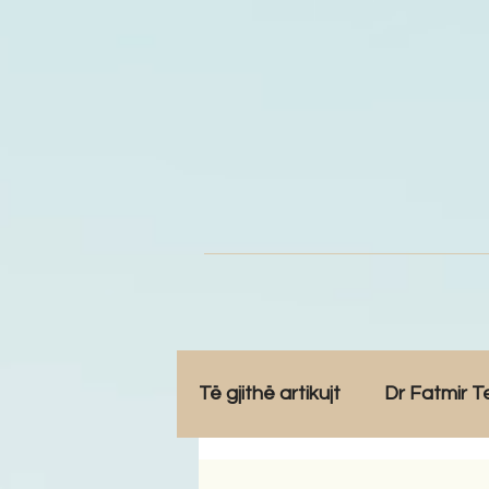
Të gjithë artikujt
Dr Fatmir T
Opinione
Komunitet