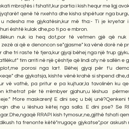
ati mbrojtës i fshatit,kur partia i kish hequr me ligj avo
yqtarët qenë të nxehta dhe kisha shpëtuar nga burgu,jo
t u ndesha me gjykatësin,kur më tha:- Ti je kryetar i 
huri është kulak dhe,po ti po e mbron.
akllëkun nuk ia heq dot,por të vetmen gjë që nuk 
 zezë ai që e denoncon se"gjasme" ka vënë dorë në pron
dhe tri raste të tjera,kur gjyqi bëhej nga një trup gjyk
atllëkut" tim arriti në një çështje që lindi aty në sallën e g
plot,me porosi nga lart. Bëhej gjyqi për t'u dema
keqe" dhe gjykatsja, kishte vënë krahë si shpend dhe,d
r vë vathë, pa pritur e pa kujtuar,la tavolinën ku qe 
n kthetrat për të rrëmbyer gjahun,u lëshua  përmes
eje:" More maskarenj! E dini seç u bëj unë?Qenkeni të
jyqin dhe u lëshua këtej nga salla. E dini pse? Se RR
igar.Dhe,ngaqë RRAPI kish tymosur,ne,gjithë fshati qem
dikush ta frenonte këtë"rrugaçe gjykatse",por askush nuk