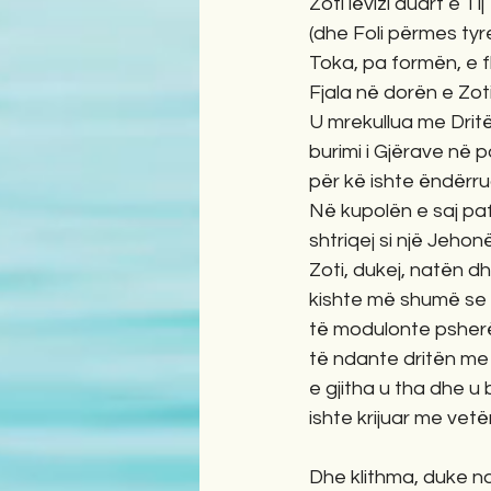
Zoti lëvizi duart e Tij
(dhe Foli përmes tyr
Toka, pa formën, e 
Fjala në dorën e Zot
U mrekullua me Dritë
burimi i Gjërave në p
për kë ishte ëndërru
Në kupolën e saj pa
shtriqej si një Jeh
Zoti, dukej, natën dh
kishte më shumë se n
të modulonte psher
të ndante dritën me
e gjitha u tha dhe u
ishte krijuar me vetë
Dhe klithma, duke nd