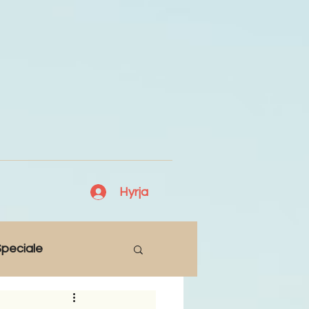
Hyrja
peciale
Lajme