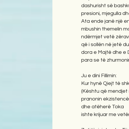
dashurisht së bashk
presioni, mjegulla dh
Ata ende janë një e
mbushin themelin m
ndërmjet vetë zërav
që i sollën në jetë d
dora e Majtë dhe e D
para se të zhurmoni
Ju e dini Fillimin:
Kur hynë Qiejt të sh
(Kështu që mendjet 
pranonin ekzistencën
dhe atëherë Toka 
ishte krijuar me vetë