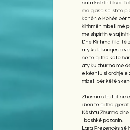
nata kishte filluar T
me gjasa se ishte pla
kohën e Kohës për t
klithmën mbeti më p
me shpirtin e saj intr
Dhe Klithma filloi të z
aty ku lakuriqësia ve
në të gjithë këtë ha
aty ku zhurma me de
e kështu si ardhje e 
mbeti për këtë skena
Zhurma u bufat në e
i bëri të gjitha gjëra
Kështu Zhurma dhe 
  bashkë pozonin.
Larg Prezencës së Kr