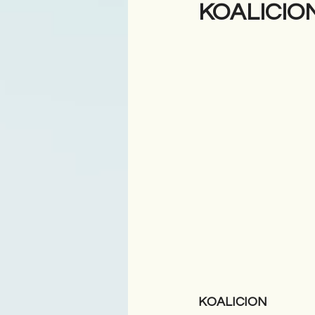
KOALICIO
Antologji
Poezi
Tre
KOALICION