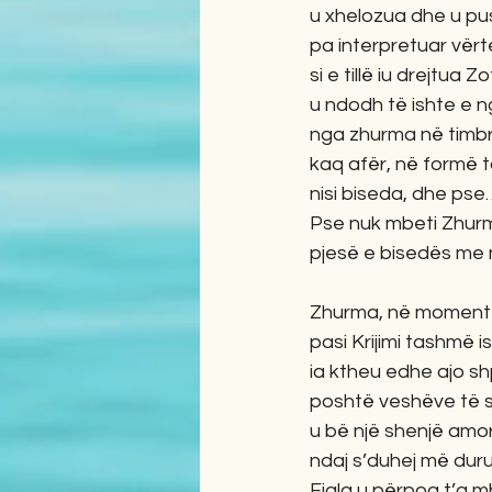
u xhelozua dhe u pu
pa interpretuar vër
si e tillë iu drejtua 
u ndodh të ishte e n
nga zhurma në timbri
kaq afër, në formë t
nisi biseda, dhe ps
Pse nuk mbeti Zhurm
pjesë e bisedës me
Zhurma, në momentet
pasi Krijimi tashmë ish
ia ktheu edhe ajo sh
poshtë veshëve të s
u bë një shenjë amor
ndaj s’duhej më duru
Fjala u përpoq t’a 