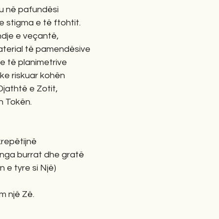
u në pafundësi
e stigma e të ftohtit.
ndje e veçantë,
aterial të pamendësive
e të planimetrive
uke riskuar kohën
jathtë e Zotit,
n Tokën.
krepëtijnë
nga burrat dhe gratë 
 e tyre si Një)
m një Zë.