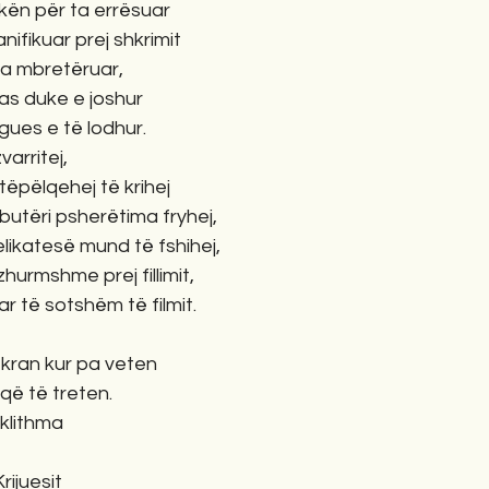
okën për ta errësuar
nifikuar prej shkrimit
a mbretëruar,
as duke e joshur
igues e të lodhur.
varritej,
tëpëlqehej të krihej
rbutëri psherëtima fryhej,
likatesë mund të fshihej,
zhurmshme prej fillimit,
r të sotshëm të filmit.
kran kur pa veten
t që të treten.
klithma
ijuesit