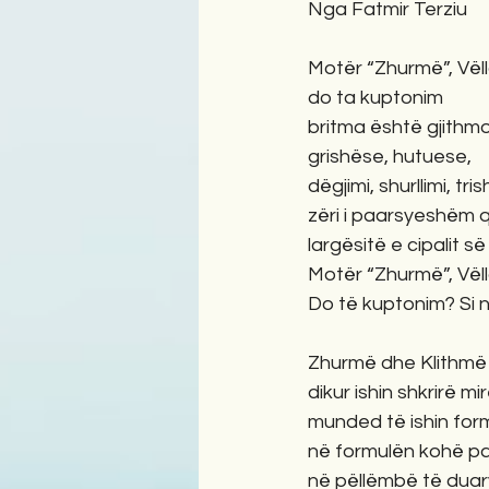
Nga Fatmir Terziu
Motër “Zhurmë”, Vëll
do ta kuptonim
britma është gjith
grishëse, hutuese,
dëgjimi, shurllimi, tris
zëri i paarsyeshëm 
largësitë e cipalit s
Motër “Zhurmë”, Vëll
Do të kuptonim? Si 
Zhurmë dhe Klithmë
dikur ishin shkrirë mir
munded të ishin for
në formulën kohë pa
në pëllëmbë të duar