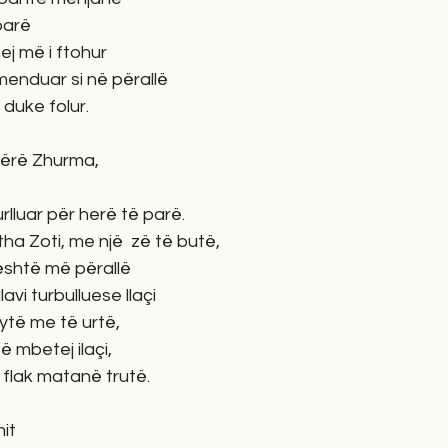
parë
ej më i ftohur
 menduar si në përallë
 duke folur.
bërë Zhurma,
urlluar për herë të parë.
 tha Zoti, me një  zë të butë,
është më përallë
avi turbulluese llaçi
dytë me të urtë,
 mbetej ilaçi,
 flak matanë trutë.
mit