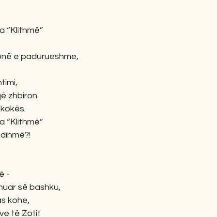
a “Klithmë”
monë e padurueshme,
htimi,
që zhbiron
ë kokës.
a “Klithmë”
ndihmë?!
ë -
muar së bashku, 
s kohe,
ve të Zotit