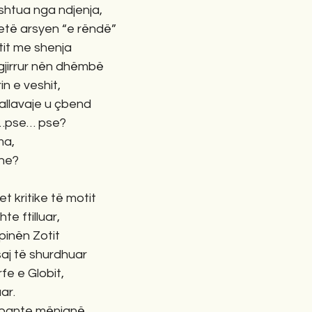
shtua nga ndjenja,
tetë arsyen “e rëndë”
Zotit me shenja
gjirrur nën dhëmbë
n e veshit, 
allavaje u çbend
e…pse… pse?
a, 
 ne?
 kritike të motit
te ftilluar,
pinën Zotit 
aj të shurdhuar
fe e Globit,
ar.
mbante mënjanë