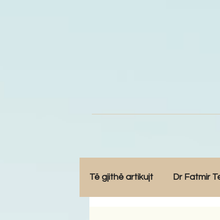
Të gjithë artikujt
Dr Fatmir T
Opinione
Komunitet