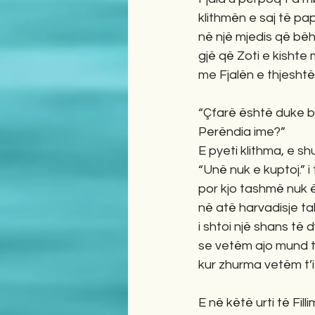
klithmën e saj të pa
në një mjedis që bëh
gjë që Zoti e kishte
me Fjalën e thjeshtë
“Çfarë është duke 
Perëndia ime?”
E pyeti klithma, e sh
“Unë nuk e kuptoj.” i
por kjo tashmë nuk 
në atë harvadisje tall
i shtoi një shans të 
se vetëm ajo mund të
kur zhurma vetëm t’i
E në këtë urti të Filli