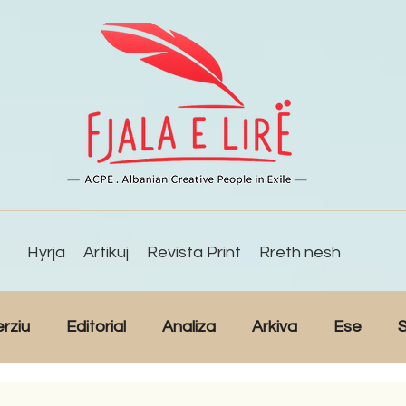
Hyrja
Artikuj
Revista Print
Rreth nesh
erziu
Editorial
Analiza
Arkiva
Ese
S
Reportazh
Studime
Intervista
Kulturë