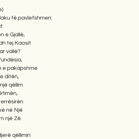
e)
flaku të pavlefshmen:
it
n e Gjallë,
ah tej Kaosit
ar vallë?
fundësia,
onë e pakapshme
e ditën,
jë qëllim 
ëtimën,
 errësirën
 bë në Një
m një Zë.
jerë qëllimin