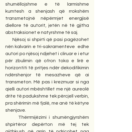
shumëllojshme e të larmishme 
kumtesh a shenjash që rrokshëm 
transmetojnë nëpërmjet energjisë 
diellore të autorit, jetën në të gjitha 
abstraksionet e natyrshme të saj.
     Njësoj si shpirti që pasi pagëzohet 
nën kalvarin e tri-sakramenteve  edhe 
autori po njësoj ndjehet i cliruar e i etur 
për zbulimin që ofron toka e lirë e 
horizontiti të pritjes ndër dekodifikimin 
ndërshenjor të mesazheve që ai 
transmeton. Më pas i krezmuar si nga 
qielli autori mbështillet me një aureolë 
drite të padukshme tek përcjell verbin, 
pra shërimin më fjalë, me anë të këtyre 
shenjave.
     Thërrmijëzimi i shumëngjyrshëm 
shpirtëror depërton më tej tek 
gjithkush që arrin të ndriçohet nga 