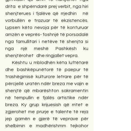
drita  e shpërndarë prej verbit, nga hiri 
shenjterues i fjalëve që rrjedhin   në 
vorbullën e trazuar të ekzistencës. 
Lypsen këto nevoja për të konturuar 
amzën e veprës- foshnjë të porsadalë 
nga famullitari i netëve të shenjta si 
nga një meshë Pashkësh ku 
shenjtërohet   dhe ringjallet vepra.
    Kështu u mblodhën këta luftëtarë 
dhe bashkëpunëtorë të paepur të 
trashëgimisë kulturore letrare për të 
përcjellë uratën ndër breza me vajin e 
shenjtë që mbarështon sakramentin 
në tempullin e fjalës artistike ndër 
breza. Ky grup krijuesish që rritet e 
zgjerohet me prurje e talente të reja 
jep gamën e gjerë të veprave për 
shelbimin e madhërishmm tejkohor 