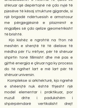
shkruar që depërtojnë në çdo nyjë të 
pjesëve të kësaj strukture gjigande, si 
një brigadë ndërtuesish e armatosur 
me përgjegjësinë e plazmimit e 
ringjalljes së çdo qelize gjeometrikisht 
të brishtë.
  Kjo kishëz e ngrohtë na fton në 
meshën e shenjtë të të dielave të 
mëdha për t’u rrëfyer, për të shëruar 
shpirtin tonë fillimisht dhe më pas e 
gjithë energjia e çliruar nga ky process 
do të ngrihet lart e më lart për të 
shëruar universin.
   Komplekse si arkitekturë, kjo ngrehë 
e shëenjtë nuk është thjesht një 
model elementar i praktikuar, por 
rruzull drite i padukshëm i 
shpërpërndarë vertikalisht drejt 