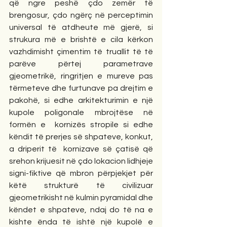
që ngre peshë çdo zemër të 
brengosur, çdo ngërç në perceptimin 
universal të atdheute më gjerë, si 
strukura më e brishtë e cila kërkon 
vazhdimisht çimentim të truallit të të 
parëve përtej parametrave 
gjeometrikë, ringritjen e mureve pas 
tërmeteve dhe furtunave pa drejtim e 
pakohë, si edhe arkitekturimin e një 
kupole poligonale mbrojtëse në 
formën e  kornizës stropile si edhe 
këndit të prerjes së shpateve, konkut, 
a driperit të  kornizave së çatisë që 
srehon krijuesit në çdo lokacion lidhjeje 
signi-fiktive që mbron përpjekjet për 
këtë strukturë të civilizuar 
gjeometrikisht në kulmin pyramidal dhe 
këndet e shpateve, ndaj do të na e 
kishte ënda të ishtë një kupolë e 