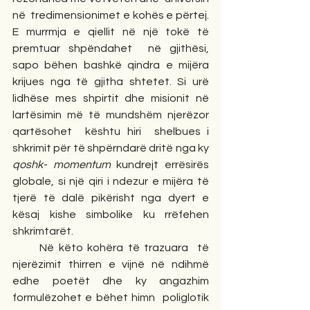
në  tredimensionimet e kohës e përtej. 
E murrmja e qiellit në një tokë të 
premtuar shpëndahet  në gjithësi, 
sapo bëhen bashkë qindra e mijëra 
krijues nga të gjitha shtetet. Si urë 
lidhëse mes shpirtit dhe misionit në 
lartësimin më të mundshëm njerëzor 
qartësohet  kështu hiri  shelbues i 
shkrimit për të shpërndarë dritë nga ky 
qoshk- momentum
 kundrejt errësirës 
globale, si një qiri i ndezur e mijëra të  
tjerë të dalë pikërisht nga dyert e 
kësaj kishe simbolike ku rrëfehen 
shkrimtarët.
      Në këto kohëra të trazuara  të 
njerëzimit thirren e vijnë në ndihmë 
edhe poetët dhe ky angazhim 
formulëzohet e bëhet himn  poliglotik 