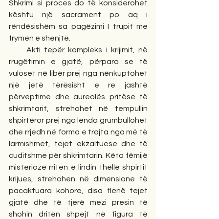
Shkrimi si proces do të konsiderohet 
kështu një sacrament po aq i 
rëndësishëm sa pagëzimi I trupit me 
frymën e shenjtë. 
     Akti tepër kompleks i krijimit, në 
rrugëtimin e gjatë, përpara se të 
vuloset në libër prej nga nënkuptohet 
një jetë tërësisht e re jashtë 
përveptime dhe aureolës pritëse të 
shkrimtarit, strehohet në tempullin 
shpirtëror prej nga lënda grumbullohet 
dhe rrjedh në forma e trajta nga më të 
larmishmet, tejet ekzaltuese dhe të 
cuditshme për shkrimtarin. Këta fëmijë 
misteriozë rriten e lindin thellë shpirtit 
krijues, strehohen në dimensione të 
pacaktuara kohore, disa flenë tejet 
gjatë dhe të tjerë mezi presin të 
shohin dritën shpejt në figura të 