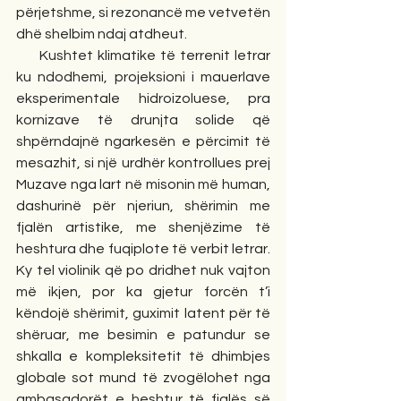
përjetshme, si rezonancë me vetvetën 
dhë shelbim ndaj atdheut. 
     Kushtet klimatike të terrenit letrar 
ku ndodhemi, projeksioni i mauerlave 
eksperimentale hidroizoluese, pra 
kornizave të drunjta solide që 
shpërndajnë ngarkesën e përcimit të 
mesazhit, si një urdhër kontrollues prej 
Muzave nga lart në misonin më human, 
dashurinë për njeriun, shërimin me 
fjalën artistike, me shenjëzime të 
heshtura dhe fuqiplote të verbit letrar. 
Ky tel violinik që po dridhet nuk vajton 
më ikjen, por ka gjetur forcën t’i 
këndojë shërimit, guximit latent për të 
shëruar, me besimin e patundur se 
shkalla e kompleksitetit të dhimbjes 
globale sot mund të zvogëlohet nga 
ambasadorët e heshtur të fjalës së 