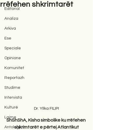
rrëfehen shkrimtarët
Editorial
Analiza
Arkiva
Ese
Speciale
Opinione
Komunitet
Reportazh
Studime
Intervista
Kulturë
Dr. Yllka FILIPI
Lajme
ShShShA, Kisha simbolike ku rrëfehen 
shkrimtarët e përtej Atlantikut
Antologji