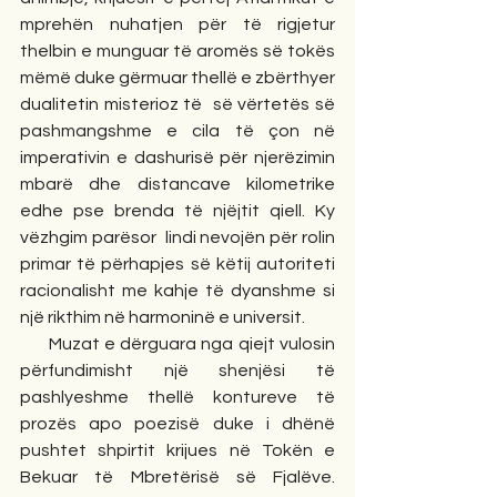
mprehën nuhatjen për të rigjetur 
thelbin e munguar të aromës së tokës 
mëmë duke gërmuar thellë e zbërthyer 
dualitetin misterioz të  së vërtetës së 
pashmangshme e cila të çon në 
imperativin e dashurisë për njerëzimin 
mbarë dhe distancave kilometrike 
edhe pse brenda të njëjtit qiell. Ky 
vëzhgim parësor  lindi nevojën për rolin 
primar të përhapjes së këtij autoriteti 
racionalisht me kahje të dyanshme si 
një rikthim në harmoninë e universit.
      Muzat e dërguara nga qiejt vulosin 
përfundimisht një shenjësi të 
pashlyeshme thellë kontureve të 
prozës apo poezisë duke i dhënë 
pushtet shpirtit krijues në Tokën e 
Bekuar të Mbretërisë së Fjalëve. 