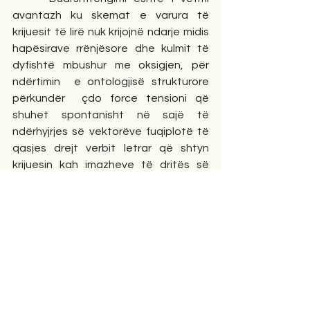
avantazh ku skemat e varura të  
krijuesit të lirë nuk krijojnë ndarje midis  
hapësirave rrënjësore dhe kulmit të 
dyfishtë mbushur me oksigjen, për 
ndërtimin  e ontologjisë strukturore 
përkundër  çdo force tensioni që 
shuhet spontanisht në sajë të 
ndërhyjrjes së vektorëve fuqiplotë të 
qasjes drejt verbit letrar që shtyn 
krijuesin kah imazheve të dritës së 
përcjellw nga kujtesa historike, për t’u 
shënuar si një tërheqje tejet e 
veçantë dhe origjinale në pluralitetin e 
ideve përcjellëse, siç na thërrasin 
zërat mitikë të të parëve, heronjtë e 
heshtur të penës.
      Aksi i komponetëve të kombinuar të 
sistemit të fjalës në pezullin e 