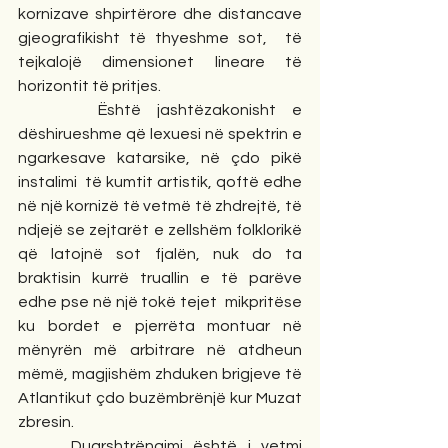
kornizave shpirtërore dhe distancave 
gjeografikisht të thyeshme sot,  të 
tejkalojë dimensionet lineare të 
horizontit të pritjes. 
     Është jashtëzakonisht e 
dëshirueshme që lexuesi në spektrin e 
ngarkesave katarsike, në çdo pikë 
instalimi  të kumtit artistik, qoftë edhe 
në një kornizë të vetmë të zhdrejtë, të 
ndjejë se zejtarët e zellshëm folklorikë 
që latojnë sot fjalën, nuk do ta 
braktisin kurrë truallin e të parëve 
edhe pse në një tokë tejet  mikpritëse 
ku bordet e pjerrëta montuar në 
mënyrën më arbitrare në atdheun 
mëmë, magjishëm zhduken brigjeve të 
Atlantikut çdo buzëmbrënjë kur Muzat 
zbresin.
     Duarshtrëngimi është i vetmi 