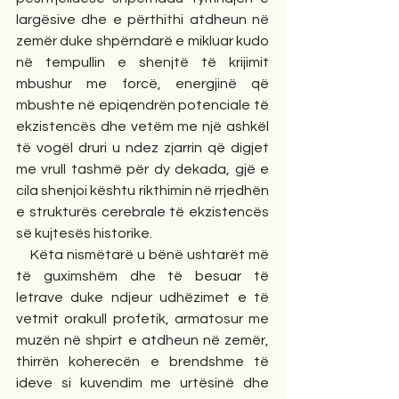
largësive dhe e përthithi atdheun në 
zemër duke shpërndarë e mikluar kudo 
në tempullin e shenjtë të krijimit 
mbushur me forcë, energjinë që 
mbushte në epiqendrën potenciale të 
ekzistencës dhe vetëm me një ashkël 
të vogël druri u ndez zjarrin që digjet 
me vrull tashmë për dy dekada, gjë e 
cila shenjoi kështu rikthimin në rrjedhën 
e strukturës cerebrale të ekzistencës 
së kujtesës historike.
    Këta nismëtarë u bënë ushtarët më 
të guximshëm dhe të besuar të 
letrave duke ndjeur udhëzimet e të 
vetmit orakull profetik, armatosur me 
muzën në shpirt e atdheun në zemër, 
thirrën koherecën e brendshme të 
ideve si kuvendim me urtësinë dhe 