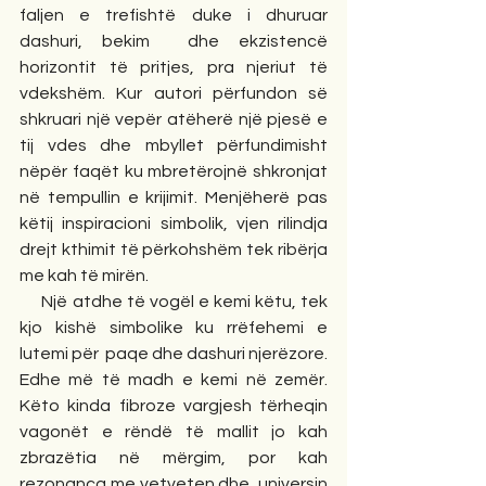
faljen e trefishtë duke i dhuruar 
dashuri, bekim  dhe ekzistencë  
horizontit të pritjes, pra njeriut të 
vdekshëm. Kur autori përfundon së 
shkruari një vepër atëherë një pjesë e 
tij vdes dhe mbyllet përfundimisht 
nëpër faqët ku mbretërojnë shkronjat 
në tempullin e krijimit. Menjëherë pas 
këtij inspiracioni simbolik, vjen rilindja 
drejt kthimit të përkohshëm tek ribërja 
me kah të mirën.
     Një atdhe të vogël e kemi këtu, tek 
kjo kishë simbolike ku rrëfehemi e 
lutemi për  paqe dhe dashuri njerëzore. 
Edhe më të madh e kemi në zemër. 
Këto kinda fibroze vargjesh tërheqin 
vagonët e rëndë të mallit jo kah 
zbrazëtia në mërgim, por kah 
rezonanca me vetveten dhe  universin 