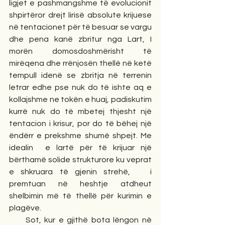
ligjet e pashmangshme të evolucionit 
shpirtëror drejt lirisë absolute krijuese 
në tentacionet për të besuar se vargu 
dhe pena kanë zbritur nga Lart, I 
morën domosdoshmërisht të 
mirëqena dhe rrënjosën thellë në ketë 
tempull idenë se zbritja në terrenin 
letrar edhe pse nuk do të ishte aq e 
kollajshme ne tokën e huaj, padiskutim 
kurrë nuk do të mbetej thjesht një 
tentacion i krisur, por do të bëhej një 
ëndërr e prekshme shumë shpejt. Me 
idealin  e lartë për të krijuar një 
bërthamë solide strukturore ku veprat 
e shkruara të gjenin strehë,   i 
premtuan në heshtje atdheut   
shelbimin më të thellë për kurimin e 
plagëve. 
     Sot, kur e gjithë bota lëngon në 