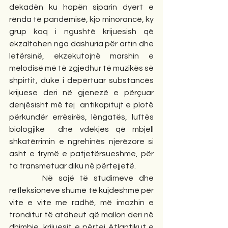
dekadën ku hapën siparin dyert e  
rënda të pandemisë, kjo minorancë, ky 
grup kaq i ngushtë krijuesish që 
ekzaltohen nga dashuria për artin dhe 
letërsinë, ekzekutojnë marshin e 
melodisë më të zgjedhur të muzikës së 
shpirtit, duke i depërtuar substancës 
krijuese deri në gjenezë e përçuar 
denjësisht më tej  antikapitujt e plotë  
përkundër errësirës, lëngatës, luftës 
biologjike  dhe vdekjes që mbjell 
shkatërrimin e ngrehinës njerëzore si 
asht e frymë e patjetërsueshme, për 
ta transmetuar diku në përtejjetë.
      Në sajë të studimeve dhe 
refleksioneve shumë të kujdeshmë për 
vite e vite me radhë, më imazhin e 
tronditur të atdheut që mallon deri në 
dhimbje, krijuesit e përtej Atlantikut e 