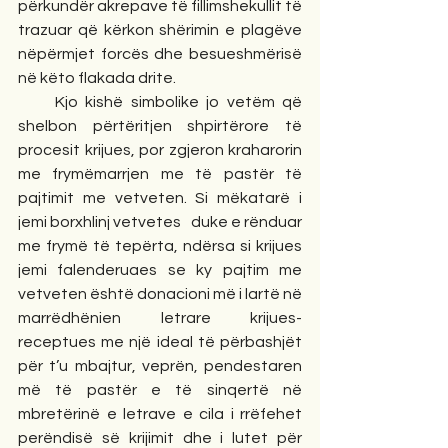
përkundër akrepave të fillimshekullit të 
trazuar që kërkon shërimin e plagëve 
nëpërmjet forcës dhe besueshmërisë 
në këto flakada drite.
     Kjo kishë simbolike jo vetëm që 
shelbon përtëritjen shpirtërore të 
procesit krijues, por zgjeron kraharorin 
me frymëmarrjen me të pastër të 
pajtimit me vetveten. Si mëkatarë i 
jemi borxhlinj vetvetes   duke e rënduar 
me frymë të tepërta, ndërsa si krijues 
jemi falenderuaes se ky pajtim me 
vetveten është donacioni më i lartë në 
marrëdhënien letrare krijues-
receptues me një ideal të përbashjët 
për t’u mbajtur, veprën, pendestaren 
më të pastër e të sinqertë në 
mbretërinë e letrave e cila i rrëfehet 
perëndisë së krijimit dhe i lutet për 