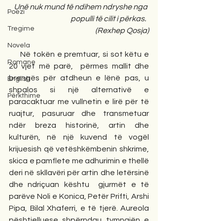
Unë nuk mund të ndihem ndryshe nga 
Poezi
populli të cilit i përkas.  
Tregime
(Rexhep Qosja)
Novela
     Në tokën e premtuar, si sot këtu e 
Romane
20 vjet më parë,  përmes mallit dhe 
brengës për atdheun e lënë pas, u 
English
shpalos si një alternativë e 
Përkthime
paracaktuar me vullnetin e lirë për të  
ruajtur, pasuruar dhe transmetuar 
ndër breza historinë, artin dhe 
kulturën, në një kuvend të vogël 
krijuesish që vetëshkëmbenin shkrime, 
skica e pamflete me adhurimin e thellë 
deri në skllavëri për artin dhe letërsinë 
dhe ndriçuan kështu  gjurmët e të 
parëve Noli e Konica, Petër Prifti, Arshi 
Pipa, Bilal Xhaferri, e të tjerë. Aureola 
pështjelluese shpërndau tymnajën e 