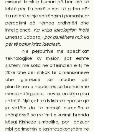
misionit fisnik e human që bën më të 
lehtë për t’u arrirë e mbi të gjitha për 
t’u ndjerë si një shtrëngim I porsashuar 
përqafimi që tërheq ardhmëri dhe 
inteligjencë. 
Ka kriza ideologjish-thotë 
Ernesto Sabato
,- por asnjëherë nuk ka 
për të patur kriza idealesh.
     Në përputhje me specifikat 
teknologjike ky mision sot është 
sistemi më solid në ditëlindjen e tij të 
20-ë dhe për shkak të dimensioneve 
dhe gjerësisë së madhe për 
planifikimin e hapësirës së brendshme 
mesazhdërguese, i nevojiten këto pika 
shtesë. Një çati e dyfishtë shprese që 
jo vetëm do të mbrojë aureolën e 
shënjtërisë së rrëfimit e kurimit brenda 
kësaj Kishëze simbolike, por  bazuar 
mbi perimetrin e jashtëzakonshëm të 