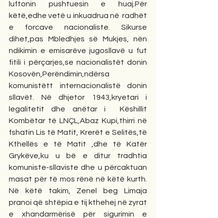
luftonin pushtuesin e huaj.Për 
këtë,edhe vetë u inkuadrua në  radhët 
e forcave nacionaliste. Sikurse 
dihet,pas Mbledhjes së Mukjes, nën 
ndikimin e emisarëve jugosllavë u fut 
fitili i përçarjes,se nacionalistët donin 
Kosovën,Perëndimin,ndërsa 
komunistëtt internacionalistë donin 
sllavët. Në dhjetor 1943,kryetari i 
legalitetit dhe anëtar i  Këshillit 
Kombëtar të LNÇL,Abaz Kupi,thirri në 
fshatin Lis të Matit, Krerët e Selitës,të 
Kthellës e të Matit ,dhe të Katër 
Grykëve,ku u bë e ditur tradhtia 
komuniste-sllaviste dhe u përcaktuan 
masat për të mos rënë në këtë kurth. 
Në këtë takim, Zenel beg Limaja 
pranoi që shtëpia e tij kthehej në zyrat 
e xhandarmërisë për sigurimin e 