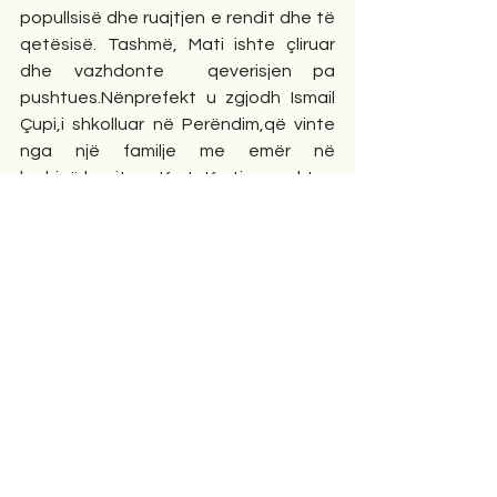
popullsisë dhe ruajtjen e rendit dhe të 
qetësisë. Tashmë, Mati ishte çliruar 
dhe vazhdonte  qeverisjen pa 
pushtues.Nënprefekt u zgjodh Ismail 
Çupi,i shkolluar në Perëndim,që vinte 
nga një familje me emër në 
krahinë,kapiten Kurt Kurti u caktua 
rrethkomandant i Matit dhe 
koomandant i xhandarmërisë u caktua 
Enver Lufi,të dy kishin mbaruar  
Akademinë në Itali. Në shtëpinë e Ali 
Lufit u vendos nënprefektura. Si zogist 
që shpresonte për rikthimin e 
Zogutr,Zeneli ishte zgjedhur sekretar i 
Legalitetit. Pas çlirimit, Forcat e 
Mbrojtjes i vrasin vëllanë ,Aliun,që ishte 
intelektual antikomunist. Zenelit i 
sekuestrohet pasuria:I konfiskohen 
128 kokë dele,2 qe pune,12lopë e viça, 