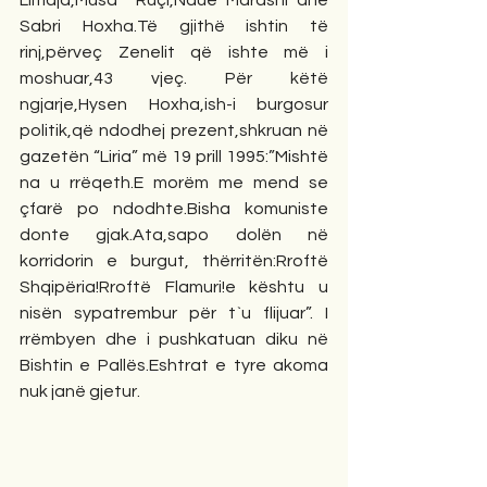
Limaja,Musa  Ruçi,Ndue Marashi dhe 
Sabri Hoxha.Të gjithë ishtin të 
rinj,përveç Zenelit që ishte më i 
moshuar,43 vjeç. Për këtë 
ngjarje,Hysen Hoxha,ish-i burgosur 
politik,që ndodhej prezent,shkruan në 
gazetën “Liria” më 19 prill 1995:”Mishtë 
na u rrëqeth.E morëm me mend se 
çfarë po ndodhte.Bisha komuniste 
donte gjak.Ata,sapo dolën në 
korridorin e burgut, thërritën:Rroftë 
Shqipëria!Rroftë Flamuri!e kështu u 
nisën sypatrembur për t`u flijuar”. I 
rrëmbyen dhe i pushkatuan diku në 
Bishtin e Pallës.Eshtrat e tyre akoma 
nuk janë gjetur.