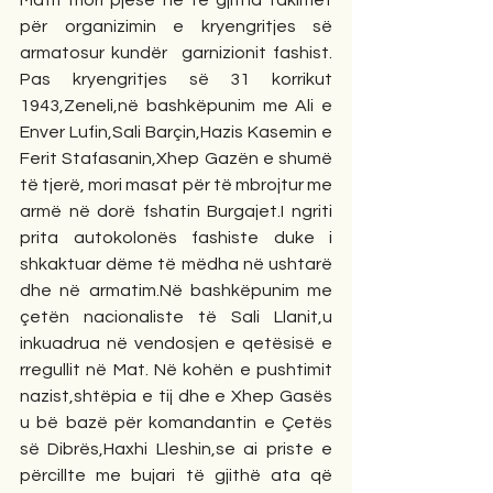
për organizimin e kryengritjes së 
armatosur kundër  garnizionit fashist. 
Pas kryengritjes së 31 korrikut 
1943,Zeneli,në bashkëpunim me Ali e 
Enver Lufin,Sali Barçin,Hazis Kasemin e 
Ferit Stafasanin,Xhep Gazën e shumë 
të tjerë, mori masat për të mbrojtur me 
armë në dorë fshatin Burgajet.I ngriti 
prita autokolonës fashiste duke i 
shkaktuar dëme të mëdha në ushtarë 
dhe në armatim.Në bashkëpunim me 
çetën nacionaliste të Sali Llanit,u 
inkuadrua në vendosjen e qetësisë e 
rregullit në Mat. Në kohën e pushtimit 
nazist,shtëpia e tij dhe e Xhep Gasës 
u bë bazë për komandantin e Çetës 
së Dibrës,Haxhi Lleshin,se ai priste e 
përcillte me bujari të gjithë ata që 