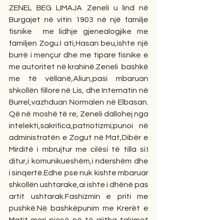
ZENEL BEG LIMAJA Zeneli u lind në 
Burgajet në vitin 1903 në një familje 
fisnike  me lidhje gjenealogjike me 
familjen Zogu.I ati,Hasan beu,ishte një 
burrë i mençur dhe me tipare fisnike e 
me autoritet në krahinë.Zeneli  bashkë 
me të vëllanë,Aliun,pasi mbaruan  
shkollën fillore në Lis, dhe Internatin në 
Burrel,vazhduan Normalen në Elbasan. 
Që në moshë të re, Zeneli dallohej nga 
intelekti,sakrifica,patriotizmi;punoi në 
administratën e Zogut në Mat,Dibër e 
Mirditë i mbrujtur me cilësi të tilla si:I 
ditur,i komunikueshëm,i ndershëm dhe 
i sinqertë.Edhe pse nuk kishte mbaruar 
shkollën ushtarake,ai ishte i dhënë pas 
artit ushtarak.Fashizmin e priti me 
pushkë.Në bashkëpunim me Krerët e 
Matit mori pjesë në të gjitha takimet  