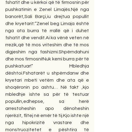
fshatit dhe u kërkoi që të firmosnin për 
pushkatimin e Zenel Limajës.Një nga 
banorët,Sali Barçi,iu drejtua popullit 
dhe kryetarit:”Zenel beg Limaja është 
nga ata burra të rrallë që i duhet 
fshatit dhe vendit.Ai ka vënë veten në 
rrezik,që të mos vriteshim dhe të mos 
digjeshim nga fashizmi.Shpërndahuni 
dhe mos firmosni!Nuk kemi burra për të 
pushkatuar!” Mbledhja 
dështoi.Fshatarët u shpërndanw dhe 
kryetari mbeti vetëm dhe ata që e 
shoqëronin po ashtu… Në fakt ,kjo 
mbledhje ishte sa për të testuar 
popullin,edhepse, sa herë 
arrestoheshin apo dënoheshin 
njerëzit, flitej në emër të tij.Kjo ishte një 
nga hipokrizitë vrastare dhe 
monstruozitetet e pështira të 