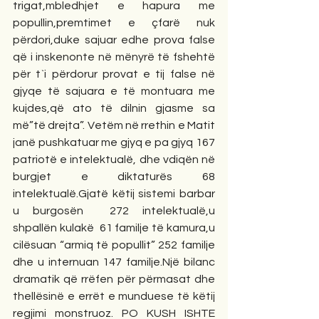
trigat,mbledhjet e hapura me 
popullin,premtimet e çfarë nuk 
përdori,duke sajuar edhe prova false 
që i inskenonte në mënyrë të fshehtë 
për t`i përdorur provat e tij false në 
gjyqe të sajuara e të montuara me 
kujdes,që ato të dilnin gjasme sa 
më”të drejta”. Vetëm në rrethin e Matit  
janë pushkatuar me gjyq e pa gjyq 167 
patriotë e intelektualë, dhe vdiqën në 
burgjet e diktaturës 68 
intelektualë.Gjatë këtij sistemi barbar 
u burgosën  272 intelektualë,u 
shpallën kulakë  61 familje të kamura,u 
cilësuan “armiq të popullit” 252 familje 
dhe u internuan 147 familje.Një bilanc 
dramatik që rrëfen për përmasat dhe 
thellësinë e errët e munduese të këtij 
regjimi monstruoz. PO KUSH ISHTE 