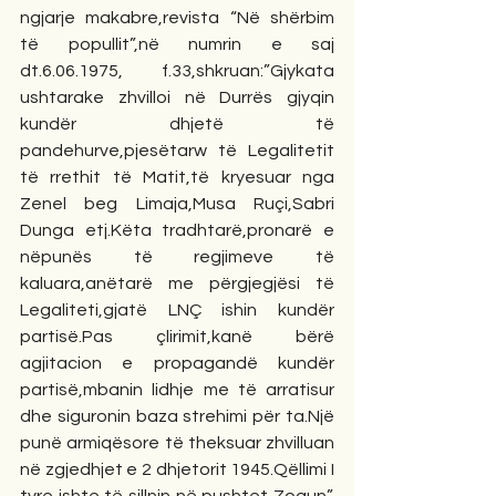
ngjarje makabre,revista “Në shërbim 
të popullit”,në numrin e saj 
dt.6.06.1975, f.33,shkruan:”Gjykata 
ushtarake zhvilloi në Durrës gjyqin 
kundër dhjetë të 
pandehurve,pjesëtarw të Legalitetit 
të rrethit të Matit,të kryesuar nga 
Zenel beg Limaja,Musa Ruçi,Sabri 
Dunga etj.Këta tradhtarë,pronarë e 
nëpunës të regjimeve të 
kaluara,anëtarë me përgjegjësi të 
Legaliteti,gjatë LNÇ ishin kundër 
partisë.Pas çlirimit,kanë bërë 
agjitacion e propagandë kundër 
partisë,mbanin lidhje me të arratisur 
dhe siguronin baza strehimi për ta.Një 
punë armiqësore të theksuar zhvilluan 
në zgjedhjet e 2 dhjetorit 1945.Qëllimi I 
tyre ishte të sillnin në pushtet Zogun”. 