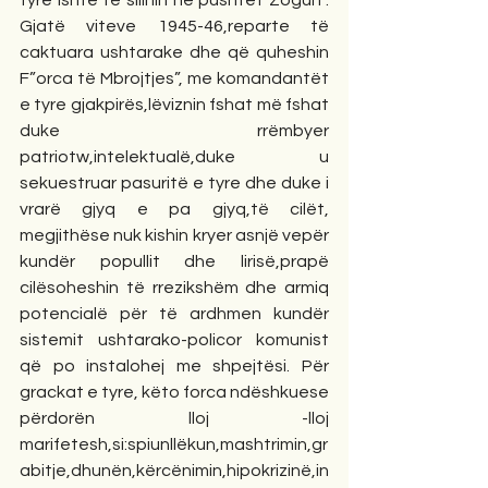
Gjatë viteve 1945-46,reparte të 
caktuara ushtarake dhe që quheshin 
F”orca të Mbrojtjes”, me komandantët 
e tyre gjakpirës,lëviznin fshat më fshat 
duke rrëmbyer 
patriotw,intelektualë,duke u 
sekuestruar pasuritë e tyre dhe duke i 
vrarë gjyq e pa gjyq,të cilët, 
megjithëse nuk kishin kryer asnjë vepër 
kundër popullit dhe lirisë,prapë 
cilësoheshin të rrezikshëm dhe armiq 
potencialë për të ardhmen kundër 
sistemit ushtarako-policor komunist 
që po instalohej me shpejtësi. Për 
grackat e tyre, këto forca ndëshkuese 
përdorën lloj -lloj 
marifetesh,si:spiunllëkun,mashtrimin,gr
abitje,dhunën,kërcënimin,hipokrizinë,in