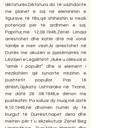
diktaturës.Diktatura do të vazhdonte 
me planet e saj në eleminimin e 
figurave të tilla,që shiheshin si rrezik 
potencial për të ardhmen e saj. 
Papritur,më 12.08.1946,Zenel Limaja 
arrestohet dhe katër ditë më vonë 
familje e merr vesh.Ai arrestohet në 
Durrës me akuzën si pjesëmarrës në 
Lëvizjen e Legalitetit ,duke u cilësuar si 
“armik i popullit” dhe si element i 
rrezikshëm që synonte rrëzimin e 
pushtetit popullor. Pas 16 
ditësh,Gjykata Ushtarake në Tiranë, 
me datë 28 .08.1946,e dënon me 
pushkatim. Pa kaluar dy muaj,më datë 
8.10.1946,në dhomën numër dy të 
burgut të Durrësit,hapet dera dhe 
merren për t`u ekzekutuar Zenel Beg 