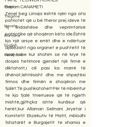
FIRME  TË ENVER HOXHËS 
Bajram CANAMETI 
Poezi
Zenel beg Limaja është njëri nga ata 
Tregime
patriotët që u bë theror prej ideve të 
Novela
tij liridashëse dhe veprimtarisë 
patriotike që shoqëron këto ide.Është 
Romane
kjo një arsye e errët dhe e ndërtuar 
English
djallëzisht nga organet e pushtetit të 
asaj kohe kur shohim se në krye të 
Përkthime
dosjes hetimore gjendet një firmë e 
diktatorit,i cili pasi ka marrë të 
dhënat,lehtësisht dhe me shpejtësi 
firmos dhe firmën e shoqëron me 
fjalët:Të pushkatohet! Për të mbërritur 
te kjo fjalë tmerruese që të ngjeth 
mishtë,gjithçka ishte kurdisur që 
herët,kur Allaman Selmani ,kryetar i 
Komitetit Ekzekutiv të Matit, mblodhi 
fshatarët e Burgajetit te xhamia e 