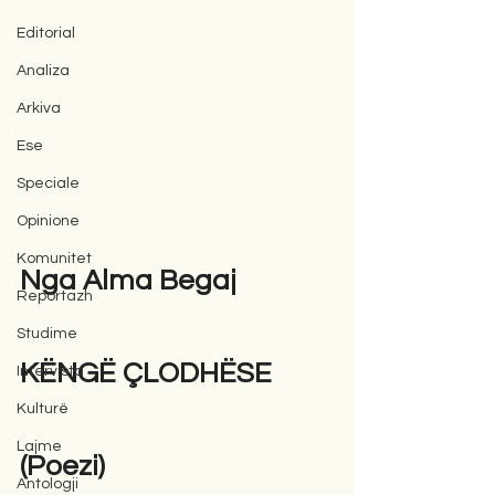
Editorial
Analiza
Arkiva
Ese
Speciale
Opinione
Komunitet
Nga Alma Begaj  
Reportazh
Studime
KËNGË ÇLODHËSE 
Intervista
Kulturë
Lajme
(Poezi)
Antologji