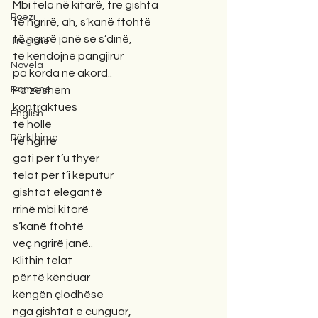
Mbi tela në kitarë, tre gishta
Poezi
të ngrirë, ah, s’kanë ftohtë
të ngrirë janë se s’dinë, 
Tregime
të këndojnë pangjirur
Novela
pa korda në akord..
Pa zëshëm
Romane
kontraktues
English
të hollë
Përkthime
të ngrirë
gati për t’u thyer
telat për t’i këputur
gishtat elegantë
rrinë mbi kitarë
s’kanë ftohtë
veç ngrirë janë..
Klithin telat
për të kënduar
këngën çlodhëse
nga gishtat e cunguar,