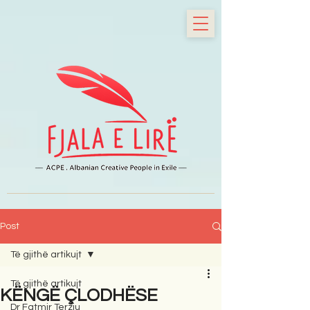
Post
Të gjithë artikujt
Të gjithë artikujt
KËNGË ÇLODHËSE
Dr Fatmir Terziu