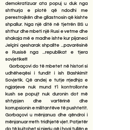
demokratizuar ata popuj u duk nga 
shthurja e plotë që ndodhi me 
perestrojkën dhe gllastnosin që kishte 
shpallur. Nga një ditë në tjetrën BS u 
shthur dhe mbeti një Rusi e vetme dhe 
shakaja më e madhe ishte kur pijaneci 
Jelçini qesharak shpallte ...pavarësinë 
e Rusisë nga ...republikat e tjera 
sovjetike!!! 
   Gorbaçovi do të mbetet në histori si 
udhëheqësi i fundit i ish Bashkimit 
Sovjetik. Që andej e tutje rrjedhja e 
ngjarjeve nuk mund t’i kontrollonte 
kush se popujt nuk duronin dot më 
shtypjen dhe varfërinë dhe 
korrupsionin e militantëve të pushtetit. 
Gorbaçovi u mënjanua dhe qëndroi i 
mënjanuar rreth tridhjetë vjet. Patjetër 
do të kujtohet si njeriu që i hoqi tullën e 