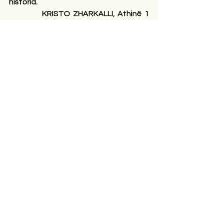
historia. 
            KRISTO ZHARKALLI, Athinë 1 
shtator 2022.
Editorial
Comments
Couldn’t Load Comments
It looks like there was a technical
problem. Try reconnecting or refreshing
the page.
Refresh