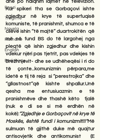
dhe po ndiqnim lajmet në televizion. 
Poezi
Kur spikeri tha se Gorbaçovi ishte 
zgjedhur në krye të superfuqisë 
Tregime
komuniste, të pranishmit, shumca e të 
Novela
cilëve ishin ‘’të majtë’’ duartrokitën  që 
më në fund BS do të largohej nga 
Romane
pleqtë që ishin zgjedhur dhe kishin 
English
vdekur njëri pas tjetrit, pas vdekjes të 
Përkthime
Brezhnjevit- dhe se udhëheqësi i ri do 
të çonte...komunizmin përpara,me 
idetë e tij të reja  si ‘’perestrojka’’ dhe 
‘’gllastnost’’që kishte shpallur.Unë 
qesha me entusiuazmin e të 
pranishmëve dhe thashë këto  fjalë 
(nuk e di se si më erdhën në 
kokë):
’’Zgjedhje e Gorbaçovit në krye të 
Moskës, është fundi i komunizmit!!!’’
Më 
sulmuan të gjithë duke më quajtur 
antisovjetik dhe antikomunist  (E 