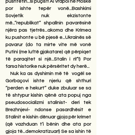
pushtetin...si puçist! Ai vrapoi në Moskë 
por ishte tepër vonë...Bashkimi 
Sovjetik nuk ekzistonte 
më...’’republikat’’ shpallnin pavarësinë 
njëra pas tjetrës...akoma dhe Krimea 
ku pushonte u bë pjesë e...Ukrainës së 
pavarur (do ta mirte vite më vonë 
Putini (me luftë gjakatare) që përpiqet 
të paraqitet si një...Stalin i ri!”!) Por 
farsa historike nuk përsëritet dy herë...
   Nuk ka as dyshimin më të  vogël se 
Gorbaçovi ishte njeriu që shthuri 
‘’perden e hekurt’’ duke zbuluar se sa 
të shtypur kishin qënë ata popuj nga  
pseudosocializmi stalinist- deri tek 
Brezhnjevi- ndonse pasardhësit e 
Stalinit e kishin dënuar gjoja për krimet 
(që vazhduan t’i bënin dhe ata por 
gjoja të...demokratizuar!) Se sa ishin të 