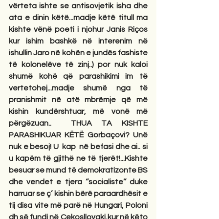
vërteta ishte se antisovjetik isha dhe 
ata e dinin këtë...madje këtë titull ma 
kishte vënë poeti i njohur Janis Riços 
kur ishim bashkë në interenim në 
ishullin Jaro në kohën e jundës fashiste 
të kolonelëve të zinj..) por nuk kaloi 
shumë kohë që parashikimi im të 
vertetohej...madje shumë nga të 
pranishmit në atë mbrëmje që më 
kishin kundërshtuar, më vonë më 
përgëzuan..  THUA TA KISHTE 
PARASHIKUAR KËTË Gorbaçovi? Unë 
nuk e besoj! U  kap  në befasi dhe ai.. si 
u kapëm të gjithë ne të tjerët!...Kishte 
besuar se mund të demokratizonte BS 
dhe vendet e tjera ‘’socialiste’’ duke 
harruar se ç’ kishin bërë paraardhësit e 
tij disa vite më parë në Hungari, Poloni 
dh së fundi në Çekosllovaki,kur në këto 