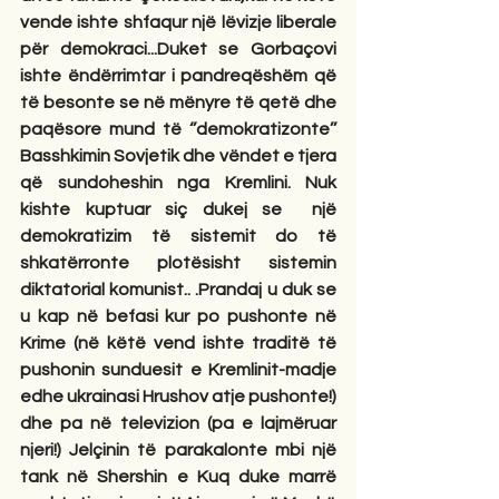
vende ishte shfaqur një lëvizje liberale 
për demokraci...Duket se Gorbaçovi 
ishte ëndërrimtar i pandreqëshëm që 
të besonte se në mënyre të qetë dhe 
paqësore mund të ‘’demokratizonte’’ 
Basshkimin Sovjetik dhe vëndet e tjera 
që sundoheshin nga Kremlini. Nuk 
kishte kuptuar siç dukej se  një 
demokratizim të sistemit do të 
shkatërronte plotësisht sistemin 
diktatorial komunist.. .Prandaj u duk se 
u kap në befasi kur po pushonte në 
Krime (në këtë vend ishte traditë të 
pushonin sunduesit e Kremlinit-madje 
edhe ukrainasi Hrushov atje pushonte!) 
dhe pa në televizion (pa e lajmëruar 
njeri!) Jelçinin të parakalonte mbi një 
tank në Shershin e Kuq duke marrë 