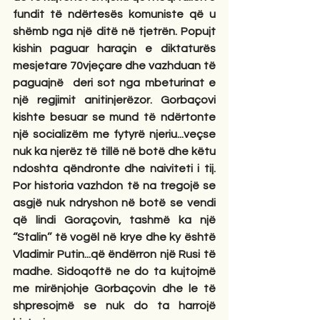
fundit të ndërtesës komuniste që u 
shëmb nga një ditë në tjetrën. Popujt 
kishin paguar haraçin e diktaturës 
mesjetare 70vjeçare dhe vazhduan të 
paguajnë  deri sot nga mbeturinat e 
një regjimit anitinjerëzor. Gorbaçovi 
kishte besuar se mund të ndërtonte 
një socializëm me fytyrë njeriu...veçse 
nuk ka njerëz të tillë në botë dhe këtu 
ndoshta qëndronte dhe naiviteti i tij. 
Por historia vazhdon të na tregojë se 
asgjë nuk ndryshon në botë se vendi 
që lindi Goraçovin, tashmë ka një 
‘’Stalin’’ të vogël në krye dhe ky është 
Vladimir Putin...që ëndërron një Rusi të 
madhe. Sidoqoftë ne do ta kujtojmë 
me mirënjohje Gorbaçovin dhe le të 
shpresojmë se nuk do ta harrojë 