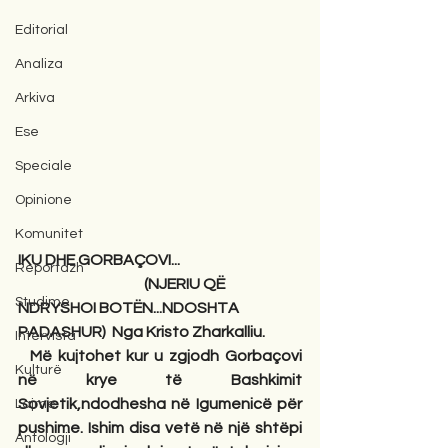
Editorial
Analiza
Arkiva
Ese
Speciale
Opinione
Komunitet
IKU DHE GORBAÇOVI...  
Reportazh
                                          (NJERIU QË 
Studime
NDRYSHOI BOTËN...NDOSHTA 
PADASHUR)  Nga Kristo Zharkalliu.  
Intervista
  Më kujtohet kur u zgjodh Gorbaçovi 
Kulturë
në krye të Bashkimit 
Sovjetik,ndodhesha në Igumenicë për 
Lajme
pushime. Ishim disa vetë në një shtëpi 
Antologji