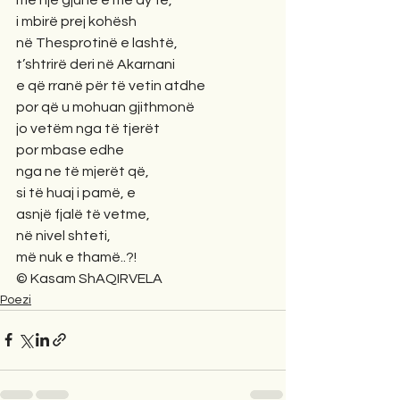
i mbirë prej kohësh
në Thesprotinë e lashtë,
t’shtrirë deri në Akarnani
e që rranë për të vetin atdhe 
por që u mohuan gjithmonë
jo vetëm nga të tjerët 
por mbase edhe 
nga ne të mjerët që,
si të huaj i pamë, e 
asnjë fjalë të vetme,
në nivel shteti, 
më nuk e thamë..?! 
© Kasam ShAQIRVELA
Poezi