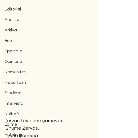
Editorial
Analiza
Arkiva
Ese
Speciale
Opinione
Komunitet
Reportazh
Studime
Intervista
Kulturë
(arvanitëve dhe çamëve)
Lajme
Shumë Zervas... 
Antologji
njohu Çamëria