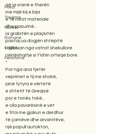
që ia vranë e therën
Poezi
me mijë bij e bija
Tregime
e të mirat materiale
dhe pasurinë...
Novela
ia grabitën e plaçkitën
Romane
pastaj ua dogjën shtëpitë
i dëbuan nga vatrat shekullore
English
nërrëshqitje si t’ishin orteqe bore.
Përkthime
*  
Por nga ana tjetër 
veprimet e tij me shokë, 
janë fytyra e vërtetë 
e shtetit të Greqisë 
por e tonës tokë...
e cila pavarësinë e vet 
e fitoi me gjakun e derdhur 
të çamëve dhe arvanitëve, 
një popull autokton, 
me një gjuhë e me dy fe, 