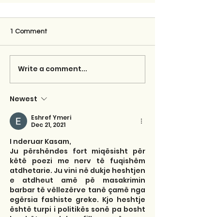
1 Comment
Write a comment...
Newest
Eshref Ymeri
Dec 21, 2021
I nderuar Kasam,
Ju përshëndes fort miqësisht për 
këtë poezi me nerv të fuqishëm 
atdhetarie. Ju vini në dukje heshtjen 
e atdheut amë pë masakrimin 
barbar të vëllezërve tanë çamë nga 
egërsia fashiste greke. Kjo heshtje 
është turpi i politikës sonë pa bosht 