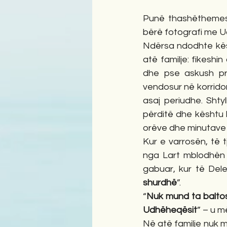
Punë thashëthemesh
bërë fotografi me U
Ndërsa ndodhte kësh
atë familje: fikeshin
dhe pse askush pre
vendosur në korridor
asaj periudhe. Shtyl
përditë dhe kështu b
orëve dhe minutave t
Kur e varrosën, të 
nga Lart mblodhën n
gabuar, kur të Dele
shurdhë
”. 
“
Nuk mund ta baltosi
Udhëheqësit
” – u m
Në atë familje nuk m