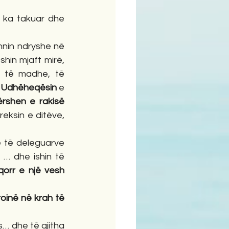
 ka takuar dhe 
nin ndryshe në 
shin mjaft mirë, 
 të madhe, të 
 Udhëheqësin
 e 
tërshen e rakisë
eksin e ditëve, 
 të deleguarve 
… dhe ishin të 
qorr e një vesh 
oinë në krah të 
… dhe të gjitha 