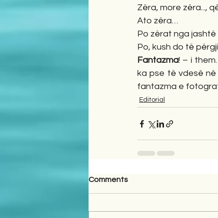
Zëra, more zëra..., q
Ato zëra… 
Po zërat nga jashtë 
Po, kush do të përgj
Fantazma
! – i the
ka pse të vdesë në
fantazma e fotograf
Editorial
Comments