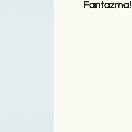
Fantazma!
Antologji
Poezi
Tre