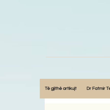
Të gjithë artikujt
Dr Fatmir T
Opinione
Komunitet