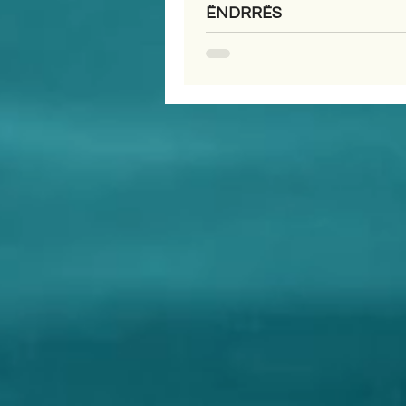
ËNDRRËS