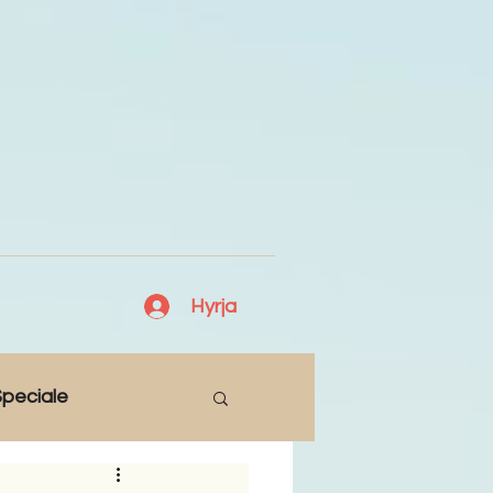
Hyrja
peciale
Lajme