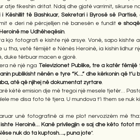
 atje fikeshin dritat. Ndaj dhe gjatë varrimit, sikurse 
 i Këshillit të Bashkuar
, 
Sekretari i Byrosë së Partisë
,
mit e deri në përcjelljen në banesën e fundit 
e shoqër
 Heroinë me Udhëheqësin
. 
kjo fotografi e kishte një arsye. Vonë, sapo kishte ard
e u tha, vetë fëmijët e Nënës Heroinë, ia kishin lidhur 
, duke tërbuar macen e gjorë. 
jera në një nga 
Televizionet Publike, tre a katër fëmijë 
uanin publikisht nënën e tyre “K….” dhe kërkonin që t’u 
aba, atë që njihej në dokumentat zyrtare
. 
arë këtë emision dje më tregoi një mesele tjetër… Pastaj 
ele me disa foto të tjera. U mundova t’i them se nuk kis
ruar unë fotografinë ai me plot nervozizëm më tha:
e ishte Heroinë… Kanë privilegjin e saj dhe këto fotot
ëse nuk do ta kuptosh…., puna jote
”. 