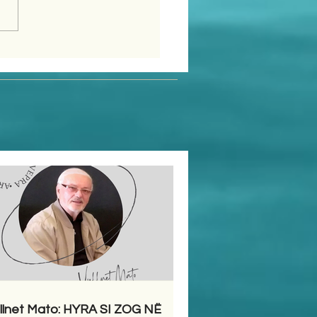
llnet Mato: HYRA SI ZOG NË