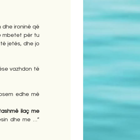
dhe ironinë që 
 mbetet për tu 
 jetës, dhe jo 
nëse vazhdon të 
ndosem edhe më 
tashmë ilaç me 
sin dhe me …” 