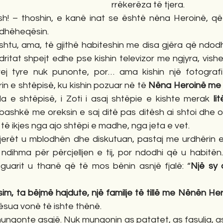
rrëkerëza të tjera. 
! – thoshin, e kanë inat se është nëna Heroinë, që
dhëheqësin. 
tu, ama, të gjithë habiteshin me disa gjëra që ndodh
 dritat shpejt edhe pse kishin televizor me ngjyra, vishe
j tyre nuk punonte, por… ama kishin një fotografi
in e shtëpisë, ku kishin pozuar në të 
Nëna Heroinë me
la e shtëpisë, i Zoti i asaj shtëpie e kishte merak 
li
ashkë me oreksin e saj ditë pas ditësh ai shtoi dhe or
ë ikjes nga ajo shtëpi e madhe, nga jeta e vet. 
tjerët u mblodhën dhe diskutuan, pastaj me urdhërin e
dihma për përcjelljen e tij, por ndodhi që u habitën. 
guarit u thanë që të mos bënin asnjë fjalë: “
Një sy 
m, ta bëjmë hajdute, një familje të tillë me Nënën Her
ësua vonë të ishte thënë.
ungonte asgjë. Nuk mungonin as patatet, as fasulja, as