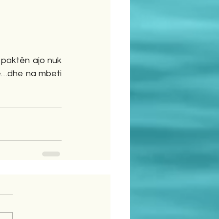
paktën ajo nuk 
ë…dhe na mbeti 