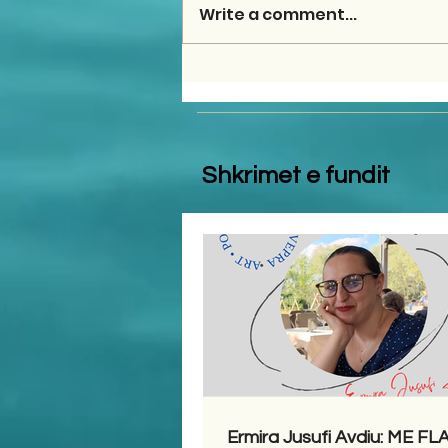
Write a comment...
Shkrimet e fundit
Ermira Jusufi Avdiu: ME F