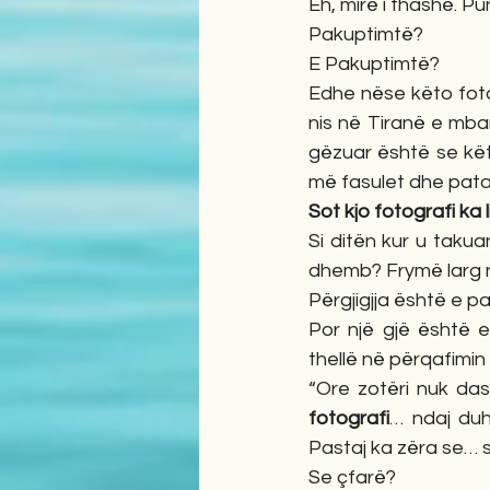
Eh, mirë i thashë. Pu
Pakuptimtë? 
E Pakuptimtë?
Edhe nëse këto foto
nis në Tiranë e mba
gëzuar është se kët
më fasulet dhe pata
Sot kjo fotografi ka
Si ditën kur u taku
dhemb? Frymë larg në
Përgjigjja është e p
Por një gjë është 
thellë në përqafimin 
“Ore zotëri nuk das
fotografi
… ndaj du
Pastaj ka zëra se… se
Se çfarë? 