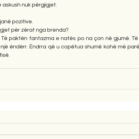
ë askush nuk përgjigjet. 
janë pozitive.
igjet për zërat nga brenda?
m. Të paktën fantazma e natës po na çon në gjumë. Të 
 një ëndërr. Ëndrra që u copëtua shumë kohë më par
isë. 