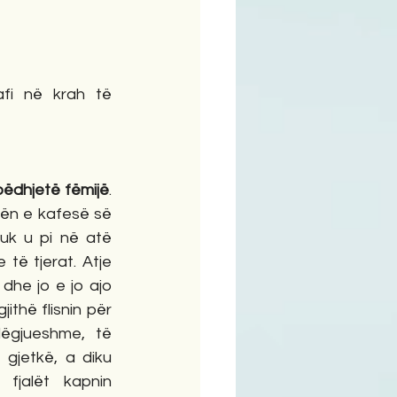
ime
afi në krah të 
ëdhjetë fëmijë
. 
ën e kafesë së 
nuk u pi në atë 
të tjerat. Atje 
, dhe jo e jo ajo 
jithë flisnin për 
dëgjueshme, të 
gjetkë, a diku 
jalët kapnin 