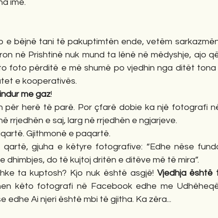
na ime. 
 e bëjnë tani të pakuptimtën ende, vetëm sarkazmën 
ron në Prishtinë nuk mund ta lënë në mëdyshje, ajo që
o foto përditë e më shumë po vjedhin nga ditët tona të
tet e kooperativës. 
 lindur me gaz
!
an për herë të parë. Por çfarë dobie ka një fotografi 
 rrjedhën e saj, larg në rrjedhën e ngjarjeve. 
aqartë. Gjithmonë e paqartë.
e qartë, gjuha e këtyre fotografive: “Edhe nëse fu
e dhimbjes, do të kujtoj dritën e ditëve më të mira”. 
hke ta kuptosh? Kjo nuk është asgjë! 
Vjedhja është 
hen këto fotografi në Facebook edhe me Udhëheqë
 edhe Ai njeri është mbi të gjitha. Ka zëra...