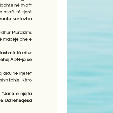
ndodhte në mjaft 
 e mjaft të tjerë 
onte kortezhin 
hur Pluralizmi, 
një maceje dhe e 
tashmë të rritur 
bëhej ADN-ja se 
diku në rrjetet 
hin lidhje. Këto 
 “
Janë e njëjta 
 me Udhëheqësa 