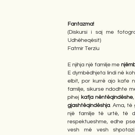
gime
Novela
Romane
English
Përkth
Fantazma! 
(Diskursi i saj me fotogr
Udhëheqësit)
Fatmir Terziu
E njihja një familje me 
njëmb
E dymbëdhjeta lindi në koh
elbit, por kurrë ajo kafe 
familje, sikurse ndodhte me 
pihej 
kafja nëntëqindëshe
gjashtëqindëshja
. Ama, të g
një familje të urtë, të 
respektueshme, edhe pse 
vesh më vesh shpotazi f