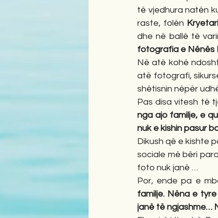
të vjedhura natën kur
raste, folën 
Kryetari
dhe në ballë të vari
fotografia e Nënës
Në atë kohë ndoshta 
atë fotografi, sikurs
shëtisnin nëpër udhë
Pas disa vitesh të t
nga ajo familje, e q
nuk e kishin pasur b
Dikush që e kishte p
sociale më bëri paral
foto nuk janë … 
Por, ende pa e mba
familje. Nëna e tyr
janë të ngjashme… N