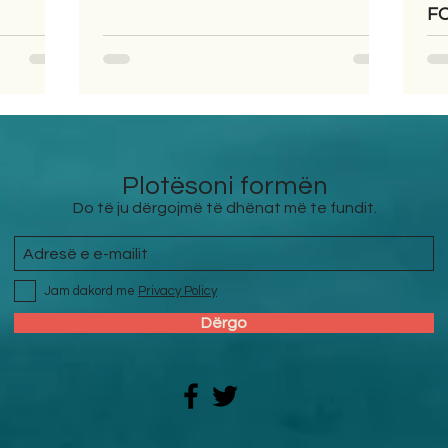
F
Plotësoni formën
Do të ju dërgojmë të dhënat më te fundit.
Jam dakord me
Privacy Policy
Dërgo