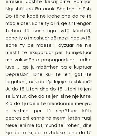
errësire. Jashtë kësaj drite. Familjar. 
Ngushëllues. Butanak. Shejtan fjalësh. 
Do të të kapë në krahë dhe do të të 
mbajë afër. Edhe ty o i ri, që shtrëngon 
torbën të ikësh nga sytë këmbët, 
edhe ty o i moshuar që mezi i hap sytë, 
edhe ty që mbete i dyzuar në një 
rrjesht të ekspozuar për tu injektuar 
me vaksinën e propaganduar… edhe 
juve … që ju mbërthen pa e kuptuar 
Depresioni. Dhe kur të jeni gati të 
largoheni, nuk do t'ju lejojë të shkoni?! 
Ju do të luteni dhe do të luteni të jeni 
të lumtur, dhe do të jeni si në një luftë. 
Kjo do t'ju bëjë të mendoni se mënyra 
e vetme për t'i shpëtuar këtij 
depresioni është të merrni jetën tuaj. 
Nëse jeni me fat, mund të liroheni, dhe 
kjo do të iki, do të zhduket dhe do të 