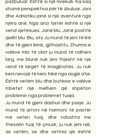
pazbuluar. Është si një mrekulli. Ka kaq 
shumë perspektiva për të zbuluar. Joni 
dhe Adriatiku janë si një aventurë nga 
njëra anë. Nga ana tjetër është si një 
vend qetësues. Janë blu. Janë poshtë 
qiellit blu. Blu, aty Ju mund të jeni të lirë 
dhe të gjeni lirinë, gjithashtu. Zhurma e 
valëve mbi të cilat ju mund të ndiheni 
larg, me blunë nuk jeni thjesht në një 
vend të largët të imagjinatës. Ju nuk 
keni nevojë të keni frikë nga asgjë atje. 
Është vetëm blu dhe butësia e valëve 
mbetet një melhem që shpëton 
problemin nga problemet tuaja.
Ju mund të gjeni dashuri dhe paqe. Ju 
mund të jetoni në harmoni të pastër 
me veten tuaj, dhe ndoshta me 
thesarin tuaj të çmuar, ju nuk jeni një, 
as vetëm, se dhe vetmia që është 