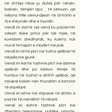
në shtëpi nëse ju duhej për nënën, 
babain, fëmijën apo… të sëmurin, që 
miliona trille sëmundjesh në shtratin e 
tij e shkundin dhe e mundin.
Vendi im është një vend ku pacientët 
vdesin duke pritur për një mjek, në 
korridorin dredharak, ku kuleta nuk 
mund të hapet e mbyllet me pak.
Vendi im ishte plot me fusha qelibari të 
mbjella me grurë. 
Vendi im është tashmë plot me alarme 
qelibari dhe po kërkon fëmijë të 
humbur në fushat e drithit qelibar, që 
mbajnë kokën nën thundrën e betonit 
të shpëlarë. 
Vendi im ishte me shpresë në dritën e 
pastër të mendimit të mbarë. 
Vendi im është tashmë plot me 
dhjetëra televizione, publike, private, 