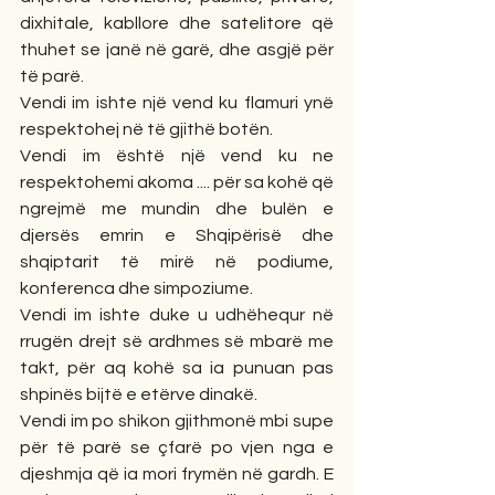
dixhitale, kabllore dhe satelitore që 
thuhet se janë në garë, dhe asgjë për 
të parë.
Vendi im ishte një vend ku flamuri ynë 
respektohej në të gjithë botën.
Vendi im është një vend ku ne 
respektohemi akoma .... për sa kohë që 
ngrejmë me mundin dhe bulën e 
djersës emrin e Shqipërisë dhe 
shqiptarit të mirë në podiume, 
konferenca dhe simpoziume.
Vendi im ishte duke u udhëhequr në 
rrugën drejt së ardhmes së mbarë me 
takt, për aq kohë sa ia punuan pas 
shpinës bijtë e etërve dinakë. 
Vendi im po shikon gjithmonë mbi supe 
për të parë se çfarë po vjen nga e 
djeshmja që ia mori frymën në gardh. E 