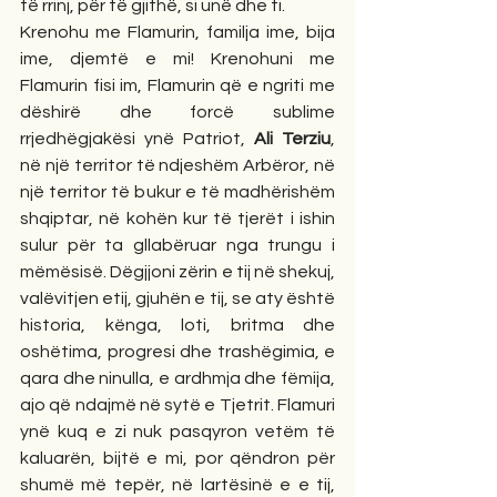
të rrinj, për të gjithë, si unë dhe ti.
Krenohu me Flamurin, familja ime, bija 
ime, djemtë e mi! Krenohuni me 
Flamurin fisi im, Flamurin që e ngriti me 
dëshirë dhe forcë sublime 
rrjedhëgjakësi ynë Patriot, 
Ali Terziu
, 
në një territor të ndjeshëm Arbëror, në 
një territor të bukur e të madhërishëm 
shqiptar, në kohën kur të tjerët i ishin 
sulur për ta gllabëruar nga trungu i 
mëmësisë. Dëgjjoni zërin e tij në shekuj, 
valëvitjen etij, gjuhën e tij, se aty është 
historia, kënga, loti, britma dhe 
oshëtima, progresi dhe trashëgimia, e 
qara dhe ninulla, e ardhmja dhe fëmija, 
ajo që ndajmë në sytë e Tjetrit. Flamuri 
ynë kuq e zi nuk pasqyron vetëm të 
kaluarën, bijtë e mi, por qëndron për 
shumë më tepër, në lartësinë e e tij, 