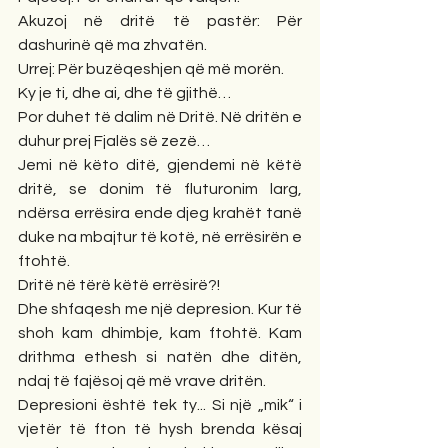
Akuzoj në dritë të pastër: Për 
dashurinë që ma zhvatën. 
Urrej: Për buzëqeshjen që më morën. 
Ky je ti, dhe ai, dhe të gjithë…
Por duhet të dalim në Dritë. Në dritën e 
duhur prej Fjalës së zezë… 
Jemi në këto ditë, gjendemi në këtë 
dritë, se donim të fluturonim larg, 
ndërsa errësira ende djeg krahët tanë 
duke na mbajtur të kotë, në errësirën e 
ftohtë. 
Dritë në tërë këtë errësirë?! 
Dhe shfaqesh me një depresion. Kur të 
shoh kam dhimbje, kam ftohtë. Kam 
drithma ethesh si natën dhe ditën, 
ndaj të fajësoj që më vrave dritën.
Depresioni është tek ty... Si një „mik“ i 
vjetër të fton të hysh brenda kësaj 