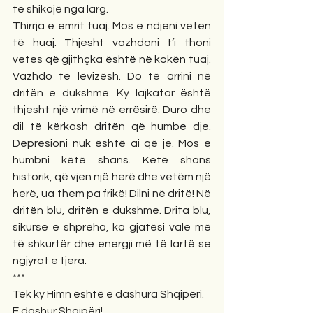
të shikojë nga larg.
Thirrja e emrit tuaj. Mos e ndjeni veten 
të huaj. Thjesht vazhdoni t’i thoni 
vetes që gjithçka është në kokën tuaj. 
Vazhdo të lëvizësh. Do të arrini në 
dritën e dukshme. Ky lajkatar është 
thjesht një vrimë në errësirë. Duro dhe 
dil të kërkosh dritën që humbe dje. 
Depresioni nuk është ai që je. Mos e 
humbni këtë shans. Këtë shans 
historik, që vjen një herë dhe vetëm një 
herë, ua them pa frikë! Dilni në dritë! Në 
dritën blu, dritën e dukshme. Drita blu, 
sikurse e shpreha, ka gjatësi vale më 
të shkurtër dhe energji më të lartë se 
ngjyrat e tjera.
***
Tek ky Himn është e dashura Shqipëri. 
E dashur Shqipëri!