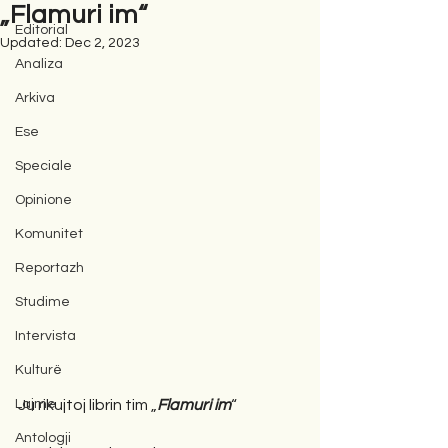
„Flamuri im“
Editorial
Updated:
Dec 2, 2023
Analiza
Arkiva
Ese
Speciale
Opinione
Komunitet
Reportazh
Studime
Intervista
Kulturë
Lajme
Ju rikujtoj librin tim „
Flamuri im
“
Antologji