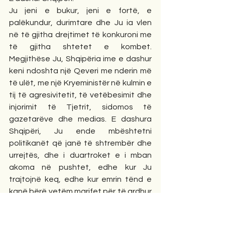
Ju jeni e bukur, jeni e fortë, e 
palëkundur, durimtare dhe Ju ia vlen 
në të gjitha drejtimet të konkuroni me 
të gjitha shtetet e kombet. 
Megjithëse Ju, Shqipëria ime e dashur 
keni ndoshta një Qeveri me nderin më 
të ulët, me një Kryeministër në kulmin e 
tij të agresivitetit, të vetëbesimit dhe 
injorimit të Tjetrit, sidomos të 
gazetarëve dhe medias. E dashura 
Shqipëri, Ju ende mbështetni 
politikanët që janë të shtrembër dhe 
urrejtës, dhe i duartroket e i mban 
akoma në pushtet, edhe kur Ju 
trajtojnë keq, edhe kur emrin tënd e 
kanë bërë vetëm marifet për të ardhur 
në pushtet. Ju e shtrenjta Shqipëri, 
meritoni shumë e shumë më shumë, 