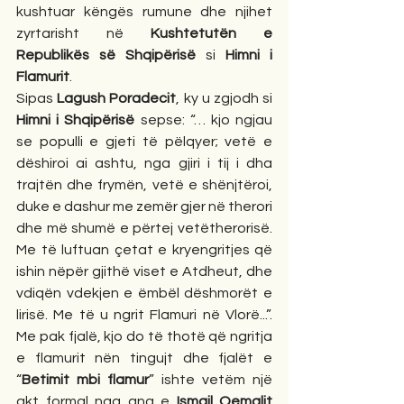
kushtuar këngës rumune dhe njihet 
zyrtarisht në 
Kushtetutën e 
Republikës së Shqipërisë
 si 
Himni i 
Flamurit
.
Sipas 
Lagush Poradecit
, ky u zgjodh si 
Himni i Shqipërisë
 sepse: “… kjo ngjau 
se populli e gjeti të pëlqyer; vetë e 
dëshiroi ai ashtu, nga gjiri i tij i dha 
trajtën dhe frymën, vetë e shënjtëroi, 
duke e dashur me zemër gjer në therori 
dhe më shumë e përtej vetëtherorisë. 
Me të luftuan çetat e kryengritjes që 
ishin nëpër gjithë viset e Atdheut, dhe 
vdiqën vdekjen e ëmbël dëshmorët e 
lirisë. Me të u ngrit Flamuri në Vlorë...”. 
Me pak fjalë, kjo do të thotë që ngritja 
e flamurit nën tingujt dhe fjalët e 
“
Betimit mbi flamur
” ishte vetëm një 
akt formal nga ana e 
Ismail Qemalit