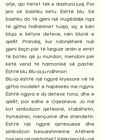
atje, ajo tretet tek e dashura juaj. Por 
jeni së bashku këtu. Është blu. Së 
bashku do të gjeni një rrugëdalje nga 
të gjitha hidhërimet tuaja, siç e bën 
bluja e këtyre deteve, nën blunë e 
qiellit. Prandaj, kur ndonjëherë nuk 
gjeni ilaçin për të larguar anën e errët 
të botës që ju mundon, mendoni për 
këtë vend të harmonisë së pastër. 
Është blu. Blu-ja ju ndihmon. 
Blu-ja është një ngjyrë kryesore në të 
gjitha modelet e hapësirës me ngjyra. 
Është ngjyra e dy deteve tona, dhe e 
qiellit, por edhe e Oqeaneve. Jo më 
kot simbolizon qetësinë, stabilitetin, 
frymëzimin, mençurinë dhe shëndetin. 
Është një ngjyrë qetësuese dhe 
simbolizon besueshmërinë. Atëherë 
pse jeni në mëdyshje? Kërkojeni blu-në 