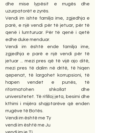
dhe mise lypësit e rrugës dhe 
uzurpatorët e zyrës.
Vendi im ishte familja ime, zgjedhja e 
parë, e një vendi për të jetuar, për të 
qenë i lumturuar. Për të qenë i qetë 
edhe duke menduar. 
Vendi im është ende familja ime, 
zgjedhja e parë e një vendi për të 
jetuar ... mezi pres që të vijë ajo ditë, 
mezi pres të dalim në dritë, të hiqen 
qepenat, të largohet korrupsioni, të 
hapen vendet e punës, të 
riformatohen shkollat dhe 
universitetet. Të rifilloj jeta, besimi dhe 
kthimi i mijëra shqiptarëve që enden 
rrugëve të Botës. 
Vendi im është me Ty
vendi im është me Ju
vendi im je Ti