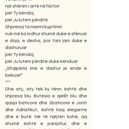
një shënim i artë në histori
për Ty këndoj,
për Ju lutem përditë. 
Shpresoj ta merrni kuptimin
nuk më ka lodhur shumë duke e shkruar
e doja, e desha, por tani jam duke e 
dashuruar
për Ty këndoj,
për Ju lutem përditë duke kënduar:
„Shqipëria ime e dashur je ende e 
bekuar!“
***
Dhe aty, aty tek ky Himn është dhe 
shpresa blu. Butësia e qiellit blu dhe 
qasja baticore dhe zbaticore e Jonit 
dhe Adriatikut, është kaq elegante 
dhe e butë. Në të njëjtën kohë, aq 
shumë është e panjohur, dhe e 