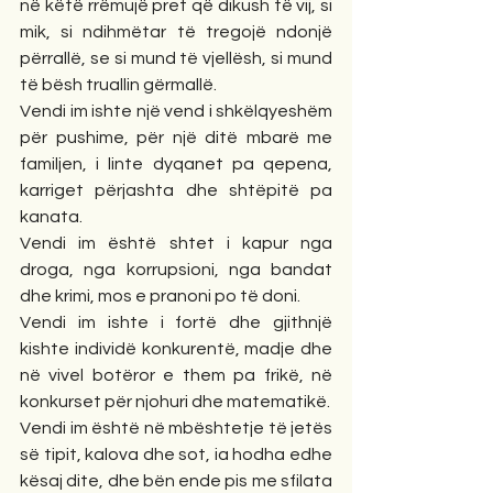
në këtë rrëmujë pret që dikush të vij, si 
mik, si ndihmëtar të tregojë ndonjë 
përrallë, se si mund të vjellësh, si mund 
të bësh truallin gërmallë. 
Vendi im ishte një vend i shkëlqyeshëm 
për pushime, për një ditë mbarë me 
familjen, i linte dyqanet pa qepena, 
karriget përjashta dhe shtëpitë pa 
kanata. 
Vendi im është shtet i kapur nga 
droga, nga korrupsioni, nga bandat 
dhe krimi, mos e pranoni po të doni.
Vendi im ishte i fortë dhe gjithnjë 
kishte individë konkurentë, madje dhe 
në vivel botëror e them pa frikë, në 
konkurset për njohuri dhe matematikë. 
Vendi im është në mbështetje të jetës 
së tipit, kalova dhe sot, ia hodha edhe 
kësaj dite, dhe bën ende pis me sfilata 