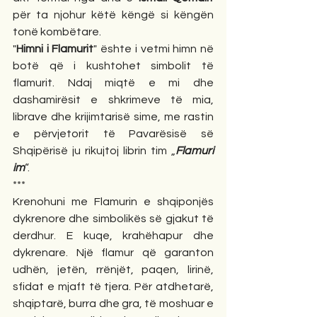
për ta njohur këtë këngë si këngën 
tonë kombëtare.
"
Himni i Flamurit
" ështe i vetmi himn në 
botë që i kushtohet simbolit të 
flamurit. Ndaj miqtë e mi dhe 
dashamirësit e shkrimeve të mia, 
librave dhe krijimtarisë sime, me rastin 
e përvjetorit të Pavarësisë së 
Shqipërisë ju rikujtoj librin tim „
Flamuri 
im
“. 
***
Krenohuni me Flamurin e shqiponjës 
dykrenore dhe simbolikës së gjakut të 
derdhur. E kuqe, krahëhapur dhe 
dykrenare. Një flamur që garanton 
udhën, jetën, rrënjët, paqen, lirinë, 
sfidat e mjaft të tjera. Për atdhetarë, 
shqiptarë, burra dhe gra, të moshuar e 