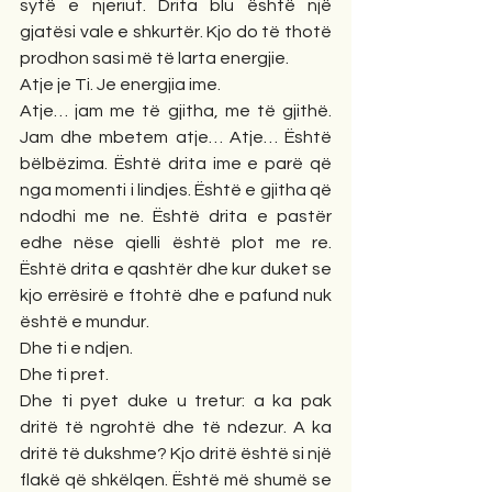
sytë e njeriut. Drita blu është një 
gjatësi vale e shkurtër. Kjo do të thotë 
prodhon sasi më të larta energjie.
Atje je Ti. Je energjia ime. 
Atje… jam me të gjitha, me të gjithë. 
Jam dhe mbetem atje… Atje… Është 
bëlbëzima. Është drita ime e parë që 
nga momenti i lindjes. Është e gjitha që 
ndodhi me ne. Është drita e pastër 
edhe nëse qielli është plot me re. 
Është drita e qashtër dhe kur duket se 
kjo errësirë e ftohtë dhe e pafund nuk 
është e mundur. 
Dhe ti e ndjen. 
Dhe ti pret. 
Dhe ti pyet duke u tretur: a ka pak 
dritë të ngrohtë dhe të ndezur. A ka 
dritë të dukshme? Kjo dritë është si një 
flakë që shkëlqen. Është më shumë se 