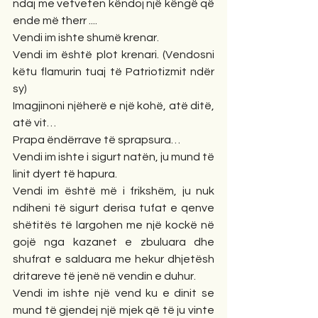
ndaj me vetveten këndoj një këngë që 
ende më therr ....
Vendi im ishte shumë krenar.
Vendi im është plot krenari. (Vendosni 
këtu flamurin tuaj të Patriotizmit ndër 
sy)
Imagjinoni njëherë e një kohë, atë ditë, 
atë vit…
Prapa ëndërrave të sprapsura…
Vendi im ishte i sigurt natën, ju mund të 
linit dyert të hapura. 
Vendi im është më i frikshëm, ju nuk 
ndiheni të sigurt derisa tufat e qenve 
shëtitës të largohen me një kockë në 
gojë nga kazanet e zbuluara dhe 
shufrat e salduara me hekur dhjetësh 
dritareve të jenë në vendin e duhur.
Vendi im ishte një vend ku e dinit se 
mund të gjendej një mjek që të ju vinte 