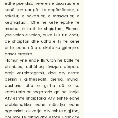
edhe pse disa herë e në disa raste e 
kanë tentuar pët ta nëpërkëmbur, e 
shkelur, e sakatuar, e masakruar, e 
keqtrajtuar... Dhe në këtë epokë të 
madhe të fatit të shqiptarit, Flamuri 
ynë valon e valon, duke iu lutur Zotit, 
që shqiptari dhe udha e tij të kenë 
dritë, edhe në ato skuta ku gjithnjë u 
qaset erresirë. 
Flamuri ynë ende fluturon në ballë të 
dhimbjes, udhëheq lëvizjen përpara 
drejt vetëintegrimit, dhe aty është 
bekimi i gjithësecilit, djersa, mundi, 
dashuria dhe e gjitha që e ka 
karakterizuar shqiptarin që në lindje. 
Aty është shqiptaria. Aty është edhe 
problematika, edhe mërzitja, edhe 
ngacmimi tek vetja, aty është e gjitha, 
por mbi të gjitha aty është Bashkimi. 