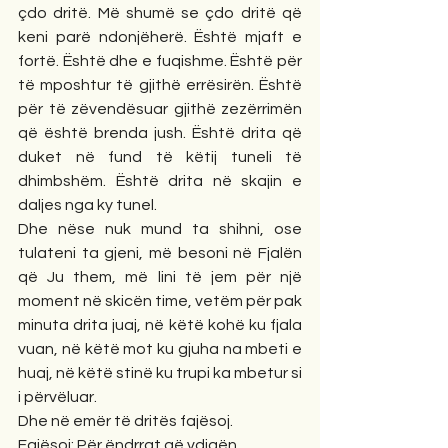
çdo dritë. Më shumë se çdo dritë që 
keni parë ndonjëherë. Është mjaft e 
fortë. Është dhe e fuqishme. Është për 
të mposhtur të gjithë errësirën. Është 
për të zëvendësuar gjithë zezërrimën 
që është brenda jush. Është drita që 
duket në fund të këtij tuneli të 
dhimbshëm. Është drita në skajin e 
daljes nga ky tunel. 
Dhe nëse nuk mund ta shihni, ose 
tulateni ta gjeni, më besoni në Fjalën 
që Ju them, më lini të jem për një 
moment në skicën time, vetëm për pak 
minuta drita juaj, në këtë kohë ku fjala 
vuan, në këtë mot ku gjuha na mbeti e 
huaj, në këtë stinë ku trupi ka mbetur si 
i përvëluar. 
Dhe në emër të dritës fajësoj. 
Fajësoj: Për ëndrrat që vdiqën. 