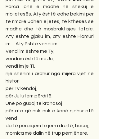
Forca jonë e madhe në shekuj e 
mbijetesës. Aty është edhe bekimi për 
të rimarë udhën e jetës, të kthesës së 
madhe dhe të mosbraktisjes totale. 
Aty është gjaku im, aty është Flamuri 
im… Aty është vendi im. 
Vendi im është me Ty,
vendi im është me Ju,
vendi im je Ti,
një shënim i ardhur nga mijëra vjet në 
histori
për Ty këndoj,
për Ju lutem përditë. 
Unë po guxoj të krahasoj
për ata që nuk nuk e kanë njohur atë 
vend
do të përpiqem të jem i drejtë, besoj,
mornica më dalin në trup përnjëherë,