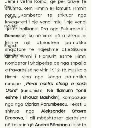
Jemi i vetmi Komb, që për arsye të 
Poezi
shumta, kemi Himnin e Flamurit, Himnin 
tonë Kombëtar të shkruar nga 
Tregime
kryeqyteti i një vendi mik, i një vendi 
Novela
tjetër ballkanik. Pra nga Bukureshti i 
Rumanisë, ku në vitet që u shkrua ai 
Romane
kishte një atmosferë patriotike 
English
shqiptare të ndjeshme atje.Sikurse 
Përkthime
dihet, Himni i Flamurit është Himni 
Kombëtar i Shqipërisë që nga shpallja 
e Pavarësisë në vitin 1912-të. Muzika e 
Himnit vjen nga kënga patriotike 
rumune „
Pe-al nostru steag e scris 
Unire
“ (rumanisht: 
Në flamurin tonë 
është i shkruar Bashkimi
), kompozuar 
nga nga 
Ciprian Porumbescu
. Teksti u 
shkrua nga 
Aleksandër Stavre 
Drenova
, i cili mbështetet gjerësisht 
në tekstin që 
Andrei Bârseanu
 i kishte 