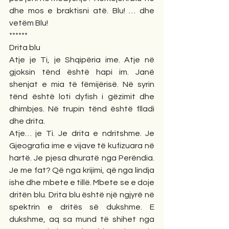
dhe mos e braktisni atë. Blu! … dhe 
vetëm Blu!
******
Drita blu
Atje je Ti, je Shqipëria ime. Atje në 
gjoksin tënd është hapi im. Janë 
shenjat e mia të fëmijërisë. Në syrin 
tënd është loti dyfish i gëzimit dhe 
dhimbjes. Në trupin tënd është flladi 
dhe drita. 
Atje… je Ti. Je drita e ndritshme. Je 
Gjeografia ime e vijave të kufizuara në 
hartë. Je pjesa dhuratë nga Perëndia. 
Je me fat? Që nga krijimi, që nga lindja 
ishe dhe mbete e tillë. Mbete se e doje 
dritën blu. Drita blu është një ngjyrë në 
spektrin e dritës së dukshme. E 
dukshme, aq sa mund të shihet nga 