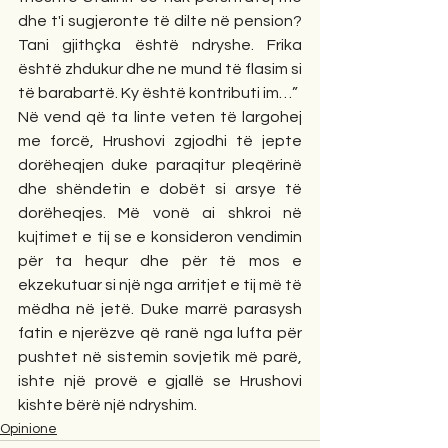
dhe t'i sugjeronte të dilte në pension? 
Tani gjithçka është ndryshe. Frika 
është zhdukur dhe ne mund të flasim si 
të barabartë. Ky është kontributi im…”
Në vend që ta linte veten të largohej 
me forcë, Hrushovi zgjodhi të jepte 
dorëheqjen duke paraqitur pleqërinë 
dhe shëndetin e dobët si arsye të 
dorëheqjes. Më vonë ai shkroi në 
kujtimet e tij se e konsideron vendimin 
për ta hequr dhe për të mos e 
ekzekutuar si një nga arritjet e tij më të 
mëdha në jetë. Duke marrë parasysh 
fatin e njerëzve që ranë nga lufta për 
pushtet në sistemin sovjetik më parë, 
ishte një provë e gjallë se Hrushovi 
kishte bërë një ndryshim.
Opinione