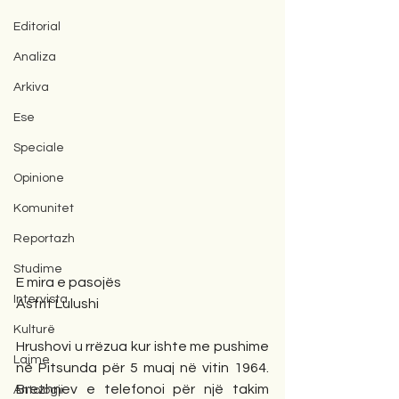
Editorial
Analiza
Arkiva
Ese
Speciale
Opinione
Komunitet
Reportazh
Studime
E mira e pasojës
Intervista
Astrit Lulushi
Kulturë
Hrushovi u rrëzua kur ishte me pushime 
Lajme
në Pitsunda për 5 muaj në vitin 1964. 
Brezhnev e telefonoi për një takim 
Antologji