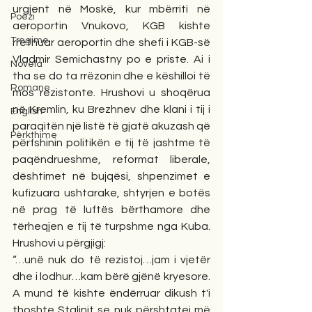
urgjent në Moskë, kur mbërriti në 
Poezi
aeroportin Vnukovo, KGB kishte 
Tregime
rrethuar aeroportin dhe shefi i KGB-së 
Vladmir Semichastny po e priste. Ai i 
Novela
tha se do ta rrëzonin dhe e këshilloi të 
Romane
mos rezistonte. Hrushovi u shoqërua 
në Kremlin, ku Brezhnev dhe klani i tij i 
English
paraqitën një listë të gjatë akuzash që 
Përkthime
përfshinin politikën e tij të jashtme të 
paqëndrueshme, reformat liberale, 
dështimet në bujqësi, shpenzimet e 
kufizuara ushtarake, shtyrjen e botës 
në prag të luftës bërthamore dhe 
tërheqjen e tij të turpshme nga Kuba. 
Hrushovi u përgjigj:
“…unë nuk do të rezistoj…jam i vjetër 
dhe i lodhur…kam bërë gjënë kryesore. 
A mund të kishte ëndërruar dikush t'i 
thoshte Stalinit se nuk përshtatej më 