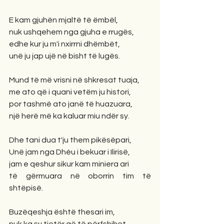
E kam gjuhën mjaltë të ëmbël,
nuk ushqehem nga gjuha e rrugës,
edhe kur ju m'i nxirrni dhëmbët,
unë ju jap ujë në bisht të lugës. 
Mund të më vrisni në shkresat tuaja,
me ato që i quani vetëm ju histori,
por tashmë ato janë të huazuara,
një herë më ka kaluar miu ndër sy. 
Dhe tani dua t'ju them pikësëpari,
Unë jam nga Dhéu i bekuar i Ilirisë,
jam e qeshur sikur kam miniera ari
të gërmuara në oborrin tim të 
shtëpisë.
Buzëqeshja është thesari im,