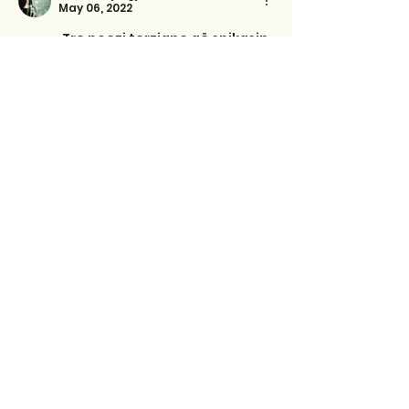
May 06, 2022
                Tre poezi terziane që spikasin 
për konceptimin, endjen e 
figuracionin e freskët dhe 
ndjeshmërinë emocionuese. Në 
veçanti drithërojnë ato për Nënën. 
Të duket sikur i ka shkruar 
vetë dashuria e thellë për të. 
                                    Me shumë respekt, 
K.Gjergji. 
Like
Reply
Shkrimet e fundit