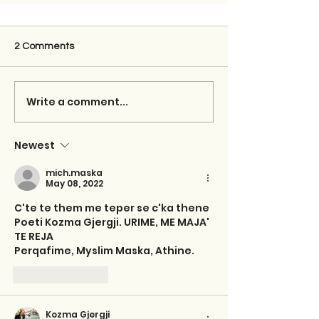
2 Comments
Write a comment...
Newest
mich.maska
May 08, 2022
C'te te them me teper se c'ka thene 
Poeti Kozma Gjergji. URIME, ME MAJA' 
TE REJA
Perqafime, Myslim Maska, Athine.
Like
Reply
Kozma Gjergji