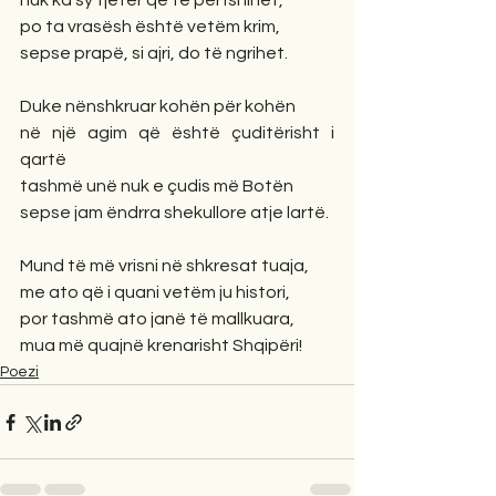
nuk ka sy tjetër që të përfshihet,
po ta vrasësh është vetëm krim,
sepse prapë, si ajri, do të ngrihet.
Duke nënshkruar kohën për kohën
në një agim që është çuditërisht i 
qartë
tashmë unë nuk e çudis më Botën
sepse jam ëndrra shekullore atje lartë.
Mund të më vrisni në shkresat tuaja,
me ato që i quani vetëm ju histori,
por tashmë ato janë të mallkuara,
mua më quajnë krenarisht Shqipëri! 
Poezi