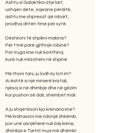
Ashtu si Galaktika atje lart,
ushqen dete, oqeane përditë,
ashtu me shpresat që mbart,
prodhoj dritën time për sytë. 
Dëshironi të shpikni makina?
Për t'më parë gjithnjë robinë?
Por rruga ime nuk ka kthina,
kurë nuk rrëzohem në shpinë. 
Më thoni tani, ju lodh ky loti im?
Ai është si një minierë kristali,
njësoj si në dhimbje dhe në gëzim
kur pushon së dali, shembet mali.
A ju shqetëson kjo krenaria ime?
Më krahasoni me ndonjë shkëmb,
por unë asnjëherë nuk bëj krime,
dhimbja e Tjetrit mua më dhëmb! 