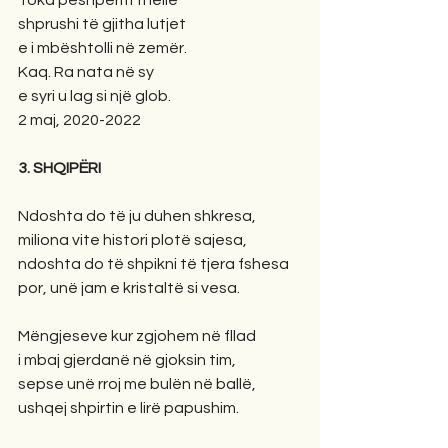
Toka pëshpëriti thellë
shprushi të gjitha lutjet
e i mbështolli në zemër.
Kaq. Ra nata në sy 
e syri u lag si një glob. 
2 maj, 2020-2022
3. SHQIPËRI
Ndoshta do të ju duhen shkresa,
miliona vite histori plotë sajesa,
ndoshta do të shpikni të tjera fshesa
por, unë jam e kristaltë si vesa.
Mëngjeseve kur zgjohem në fllad
i mbaj gjerdanë në gjoksin tim,
sepse unë rroj me bulën në ballë,
ushqej shpirtin e lirë papushim.