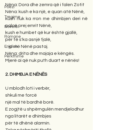
Nëna: Dora dhe zemra që i falen Zotit
Poezi
Nëna: kush e ka një, e quan atë Nënë, 
Tregime
kush nuk ka rron me dhimbjen deri në 
palcë prej emrit Nënë, 
Novela
kush e humbet që kur është gjallë, 
Romane
për të s'ka asnjë fjalë, 
... jo më Nënë pastaj.
English
Nëna: drita dhe majaja e këngës.
Përkthime
Mjerë ai që nuk puth duart e nënës!
2. DHIMBJA E NËNËS 
U mblodh loti i verbër,
shkuli me forcë
një mal të bardhë borë.
E zogjtë u shpërngulën mendjelodhur
nga litarët e dhimbjes 
për të dhënë alarmin.