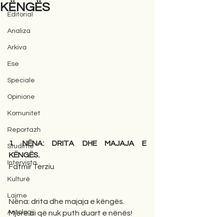
KËNGËS
Editorial
Analiza
Arkiva
Ese
Speciale
Opinione
Komunitet
Reportazh
1. NËNA: DRITA DHE MAJAJA E 
Studime
KËNGËS.
Intervista
Fatmir Terziu
Kulturë
Lajme
Nëna: drita dhe majaja e këngës.
Antologji
Mjerë ai që nuk puth duart e nënës!