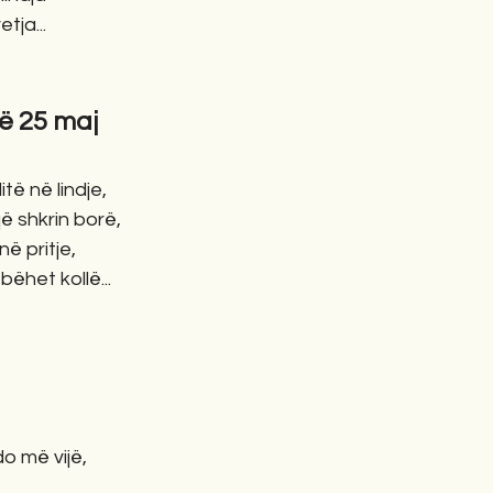
tja...
ë 25 maj
të në lindje,
ë shkrin borë,
në pritje,
bëhet kollë...
o më vijë,