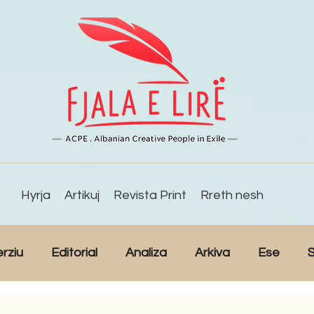
Hyrja
Artikuj
Revista Print
Rreth nesh
erziu
Editorial
Analiza
Arkiva
Ese
S
Reportazh
Studime
Intervista
Kulturë