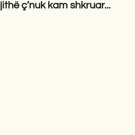
gjithë ç’nuk kam shkruar...
gime
Novela
Romane
English
Përkth