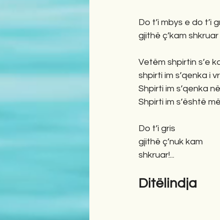
Do t’i mbys e do t’i gr
gjithë ç’kam shkruar
Vetëm shpirtin s’e k
shpirti im s’qenka i v
Shpirti im s’qenka në
Shpirti im s’është 
Do t’i gris
gjithë ç’nuk kam 
shkruar!...
Ditëlindja