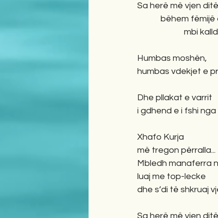
Sa herë më vjen ditë
            bëhem fë
                 
Humbas moshën,
humbas vdekjet e pri
Dhe pllakat e varrit
i gdhend e i fshi nga 
Xhafo Kurja 
më tregon përralla...
Mbledh manaferra n
luaj me top-lecke
dhe s’di të shkruaj vj
Sa herë më vjen ditë