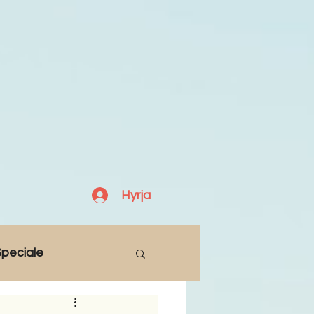
Hyrja
peciale
Lajme