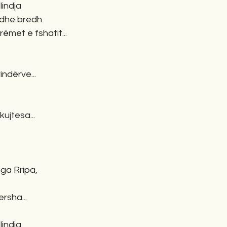
lindja
mijë dhe bredh 
       mbi kalldrëmet e fshatit...
ndërve...
kujtesa...
ga Rripa,
ersha...
lindja