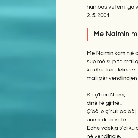
humbas veten nga ve
2. 5. 2004
Me Naimin m
Me Naimin kam një di
sup më sup te mali q
ku dhe trëndelina rri 
malli për vendlindjen 
Se ç’bëri Naimi, 
dinë të gjithë...
Ç’bëj e ç’nuk po bëj,
unë s’di as vetë...
Edhe vdekja s’di ku d
në vendlindje, 