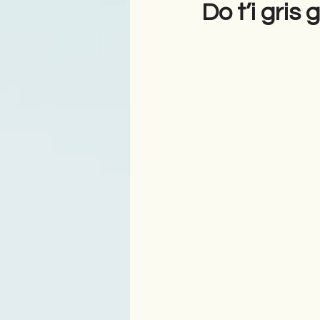
Do t’i gris 
Antologji
Poezi
Tre