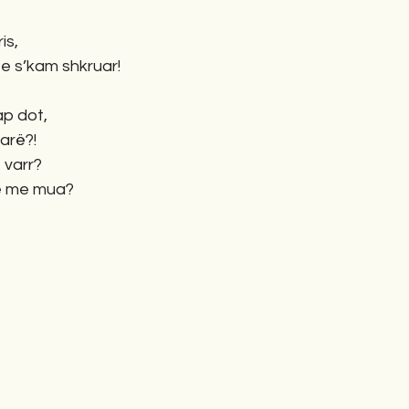
is,
 e s’kam shkruar!
ap dot, 
rarë?!
 varr?
më me mua?