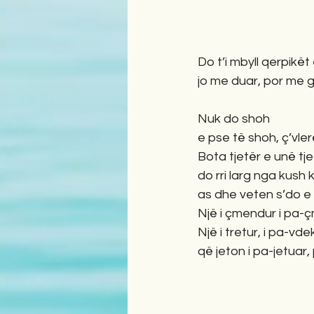
Do t’i mbyll qerpikët
jo me duar, por me gur
Nuk do shoh
e pse të shoh, ç’vler
Bota tjetër e unë tje
do rri larg nga kush
as dhe veten s’do e
Një i çmendur i pa-ç
Një i tretur, i pa-vdek
që jeton i pa-jetuar, p