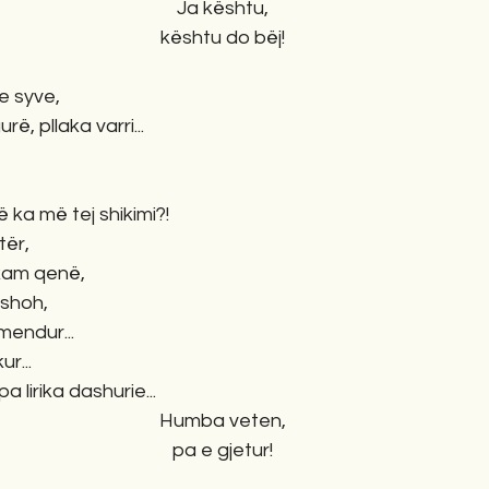
Ja kështu,
kështu do bëj!
 e syve,
ë, pllaka varri...
ë ka më tej shikimi?!
tër, 
 kam qenë,
 shoh,
mendur...
ur...
a lirika dashurie...
Humba veten,
pa e gjetur!