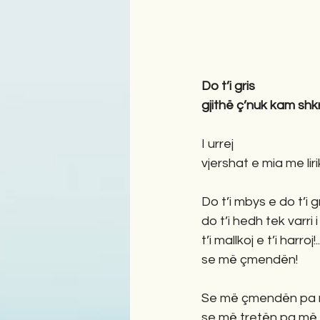
Do t’i gris 
gjithë ç’nuk kam shkr
I urrej 
vjershat e mia me liri
Do t’i mbys e do t’i gr
do t’i hedh tek varri 
t’i mallkoj e t’i harroj!..
se më çmendën!
Se më çmendën pa 
se më tretën pa më v