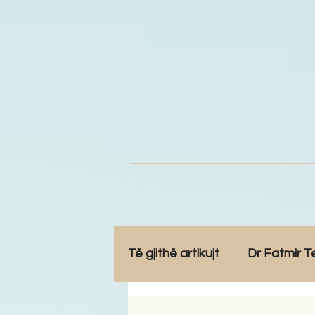
Të gjithë artikujt
Dr Fatmir T
Opinione
Komunitet