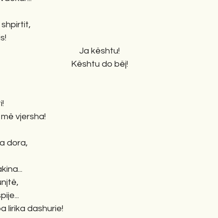
 shpirtit,
s!
Ja kështu!
Kështu do bëj!
i!
 më vjersha!
a dora,
ina...
unjtë,
ije...
a lirika dashurie!