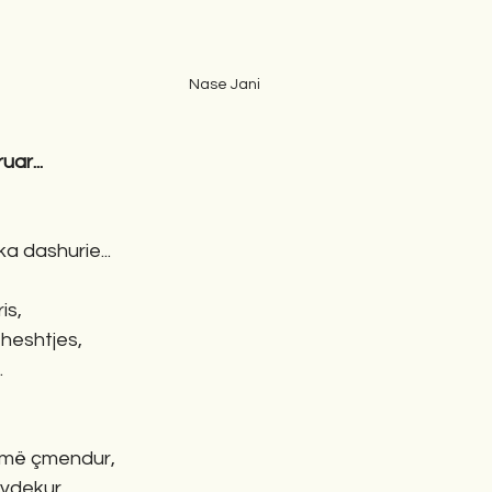
Nase Jani
uar...
ka dashurie...
is,
i heshtjes,
.
më çmendur,
dekur...