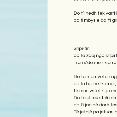
Do t’i hedh tek varri i
do ti mbys e do t’i gri
Shpirtin 
do ta zboj nga shpirt
Truri s’do më nxjerrë
Do ta marr veten ng
do ta hip në trotuar,
të mos vritet nga mak
Do ta ul tek stoli i dr
do t’i jap në dorë tesp
Të jetojë pa jetuar, p