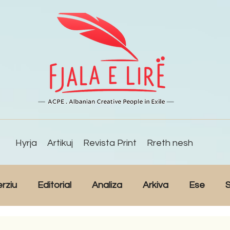
Hyrja
Artikuj
Revista Print
Rreth nesh
erziu
Editorial
Analiza
Arkiva
Ese
S
Reportazh
Studime
Intervista
Kulturë