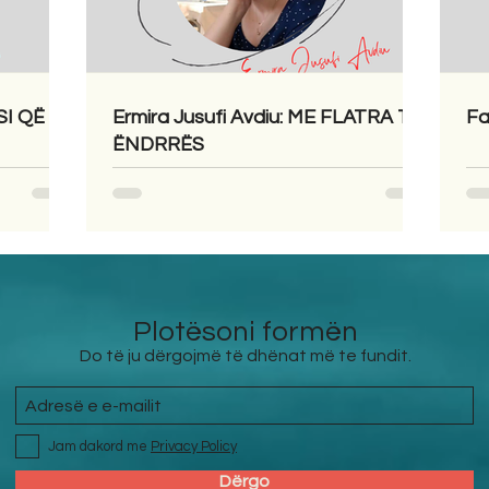
SI QË
Ermira Jusufi Avdiu: ME FLATRA TË
Fa
ËNDRRËS
Plotësoni formën
Do të ju dërgojmë të dhënat më te fundit.
Jam dakord me
Privacy Policy
Dërgo