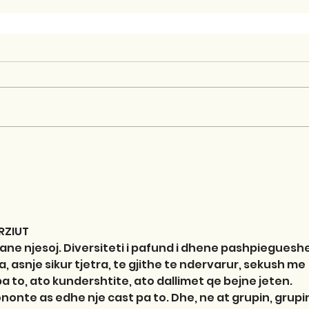
ERZIUT
k jane njesoj. Diversiteti i pafund i dhene pashpieguesh
, asnje sikur tjetra, te gjithe te ndervarur, sekush me 
a to, ato kundershtite, ato dallimet qe bejne jeten. 
ononte as edhe nje cast pa to. Dhe, ne at grupin, grupin