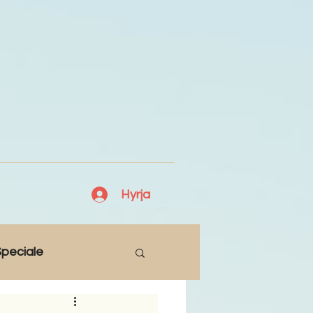
Hyrja
peciale
Lajme