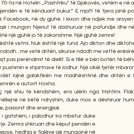
 70-ta në Hotelin ,,Pashtriku" të Gjakovës, vetëm e në 
jendën e të kënduarit bukur.“ E mjaft të tjera janë po
të Facebook, në dy gjuhë. I lexon dhe ndjek me arsyen e 
që i mungon Njeriut të dashuruar në pafundje dhe në 
 këtë një gjuhë jo të zakonshme. Një gjuhë zemre! 
k është vetmi. Nuk është një fund. Ajo dikton dhe diktohe
e ndodh…me vetë dritën, sikurse ndodh me vettë erësirë
t pas perëndimit të diellit. Si e tillë e bën botën të bëh
r pushimin e shpirtrave të lodhur. Një cikël tjetër mbaron
cilët lajnë galaktikën me madhështinë dhe dritën e t
emrën e autorit Hoxha. 
ç një shiu të këndshëm, era ulërin nga trishtimi. Flak
rshëllejnë në këtë ndryshim, duke mos e dëshiruar humb
e, pasionit dhe energjisë.
ë, i gatshëm, i palodhur ka mbetur duke 
arje. Zemra shkruan dhe këput pendën e 
Sepse, hedhja e fjalëve që mungojnë në 