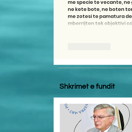
me specie te vecante, ne gr
ne kete bote, ne boten ton
me zotesi te pamatura depe
mberrijten tek objektivi c
Like
Reply
Shkrimet e fundit