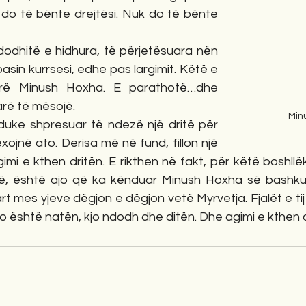
 do të bënte drejtësi. Nuk do të bënte 
dodhitë e hidhura, të përjetësuara nën 
sin kurrsesi, edhe pas largimit. Këtë e 
rë Minush Hoxha. E parathotë…dhe 
arë të mësojë.
Min
 duke shpresuar të ndezë një dritë për 
exojnë ato. Derisa më në fund, fillon një 
 agimi e kthen dritën. E rikthen në fakt, për këtë boshl
lë, është ajo që ka kënduar Minush Hoxha së bashku
rt mes yjeve dëgjon e dëgjon vetë Myrvetja. Fjalët e tij 
o është natën, kjo ndodh dhe ditën. Dhe agimi e kthen 