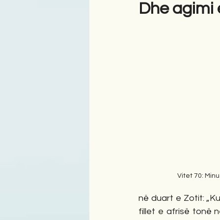
Dhe agimi 
Antologji
Poezi
Tre
Vitet 70: Min
në duart e Zotit: „
fillet e afrisë ton