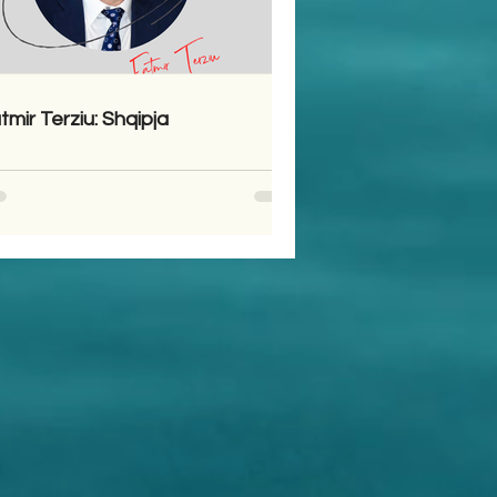
tmir Terziu: Shqipja