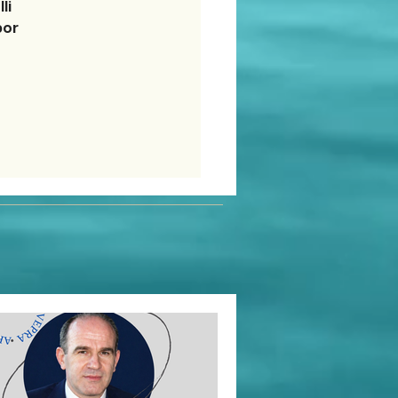
i 
or 