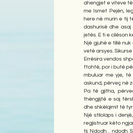
ahengjet e viteve të
me Ismet Pejën, leg
here në murin e tij 
dashurisë dhe asaj 
jetës. E ti e cilëson
Një gjuhë e tillë nu
vetë arsyes. Sikurs
Errësira vendos shpej
ftohtë, por i butë pë
mbuluar me yje, të 
askund, përveç në z
Pa të gjitha, përve
thëngjijtë e saj fë
dhe shkëlqimit të tyr
Një stilolaps i denj
regjistruar këto ngj
tij. Ndodh… ndodh. 