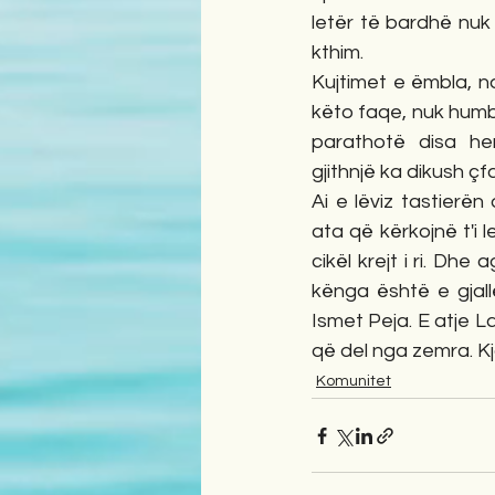
letër të bardhë nuk
kthim.
Kujtimet e ëmbla, n
këto faqe, nuk humba
parathotë disa he
gjithnjë ka dikush çf
Ai e lëviz tastierën
ata që kërkojnë t'i l
cikël krejt i ri. Dhe
kënga është e gjal
Ismet Peja. E atje La
që del nga zemra. Kj
Komunitet