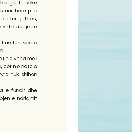
ahengje, bashkë 
stuar herë pas 
jetës, jetikes, 
vetë ulluqet e 
t në tërësinë e 
n. 
et një vend më i 
, por një natë e 
yre nuk shihen 
a e fundit dhe 
jen e ndriçimit 