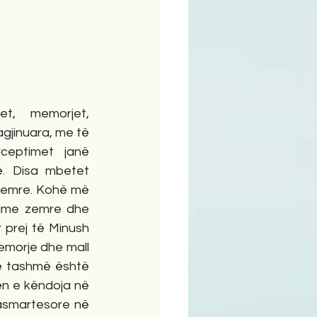
ime
t, memorjet, 
gjinuara, me të 
rceptimet janë 
. Disa mbetet 
zemre. Kohë më 
time zemre dhe 
 prej të Minush 
emorje dhe mall 
ë tashmë është 
ën e këndoja në 
asmartesore në 