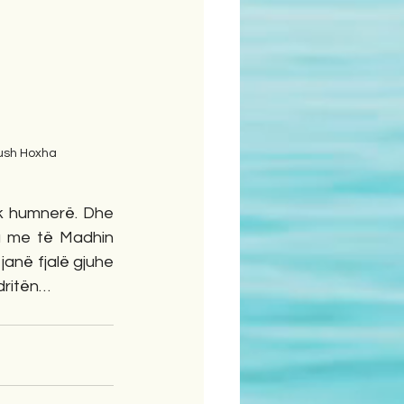
ush Hoxha
lëk humnerë. Dhe 
 me të Madhin 
janë fjalë gjuhe 
dritën…