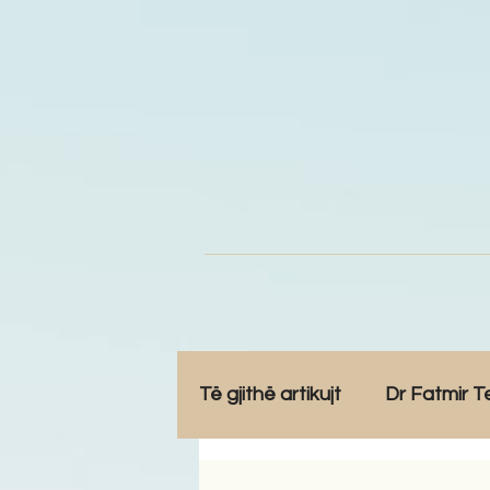
Të gjithë artikujt
Dr Fatmir T
Opinione
Komunitet