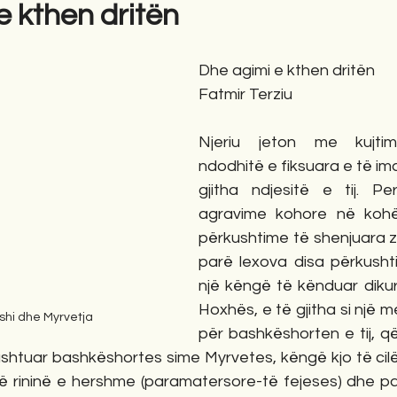
e kthen dritën
gime
Novela
Romane
English
Përkth
Dhe agimi e kthen dritën
Fatmir Terziu
Njeriu jeton me kujtime
ndodhitë e fiksuara e të ima
gjitha ndjesitë e tij. Pe
agravime kohore në kohë
përkushtime të shenjuara 
parë lexova disa përkush
një këngë të kënduar dikur
Hoxhës, e të gjitha si një m
ushi dhe Myrvetja
për bashkëshorten e tij, q
Kushtuar bashkëshortes sime Myrvetes, këngë kjo të cil
ë në rininë e hershme (paramatersore-të fejeses) dhe p