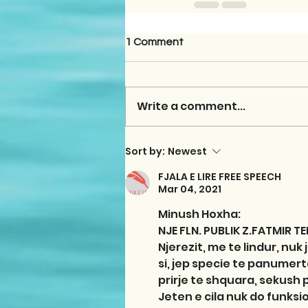
1 Comment
Write a comment...
Sort by:
Newest
FJALA E LIRE FREE SPEECH
Mar 04, 2021
Minush Hoxha: 
NJE FLN. PUBLIK Z.FATMIR T
Njerezit, me te lindur, nu
si, jep specie te panumerta
prirje te shquara, sekush p
Jeten e cila nuk do funksi