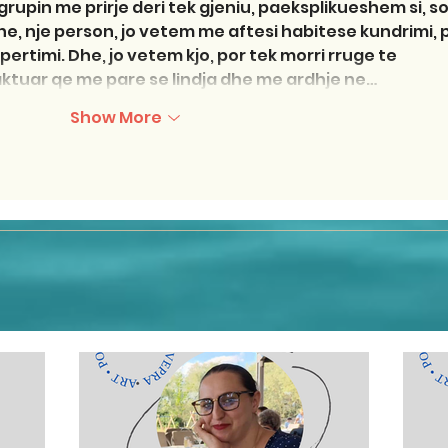
upin me prirje deri tek gjeniu, paeksplikueshem si, soll
e, nje person, jo vetem me aftesi habitese kundrimi, p
rtimi. Dhe, jo vetem kjo, por tek morri rruge te 
aktuar qe me pare se lindja dhe me ardhje ne…
Show More