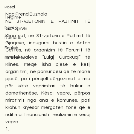
Poezi
Nga Prend Buzhala
Tregime
NË 31-VJETORIN E PAJTIMIT TË 
Novela
GJAQEVE  
Klina sot, në 31-vjetorin e Pajtimit të 
Romane
Gjaqeve, inauguroi bustin e Anton 
English
Çettës, në organizim të Forumit të 
Intelektualëve “Luigj Gurakuqi” të 
Përkthime
Klinës. Meqë isha pjesë e këtij 
organizimi, në pamundësi që të marrë 
pjesë, po i përcjell përgëzimet e mia 
për këtë veprimtari të bukur e 
domethënëse. Kësaj vepre, përpos 
miratimit nga ana e komunës, pati 
krahun kryesor mërgatën tonë që e 
ndihmoi financiarisht realizimin e kësaj 
vepre. 
1. 