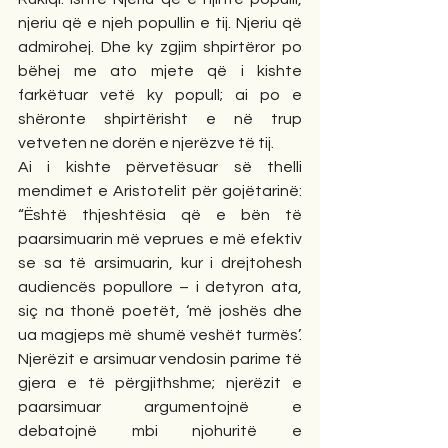
njeriu që e njeh popullin e tij. Njeriu që 
admirohej. Dhe ky zgjim shpirtëror po 
bëhej me ato mjete që i kishte 
farkëtuar vetë ky popull; ai po e 
shëronte shpirtërisht e në trup 
vetveten ne dorën e njerëzve të tij.
Ai i kishte përvetësuar së thelli 
mendimet e Aristotelit për gojëtarinë: 
“Është thjeshtësia që e bën të 
paarsimuarin më veprues e më efektiv 
se sa të arsimuarin, kur i drejtohesh 
audiencës popullore – i detyron ata, 
siç na thonë poetët, ‘më joshës dhe 
ua magjeps më shumë veshët turmës’. 
Njerëzit e arsimuar vendosin parime të 
gjera e të përgjithshme; njerëzit e 
paarsimuar argumentojnë e 
debatojnë mbi njohuritë e 