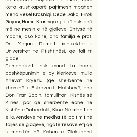
këta krushkaparë pajtimesh mbahen 
mend Vesel Krasniqi, Dedë Daka, Frrok 
Gojani, Hamit Krasniqi etj e që nuk janë 
më në mesin e të gjallëve. Shtysë të 
madhe, aso kohe, dha familja e prof. 
Dr. Marjan Demajt (ish-rektor i 
Universitet të Ptishtinës), që fali tri 
gjaqe. 
Personalisht, nuk mund ta harroj 
bashkëpunimin e dy klerikëve: mulla 
Xhevat Kryeziu (që shërbente në 
xhaminë e Bubavecit, Malishevë) dhe 
Don Fran Sopin, famullitar i Kishës së 
Klinës, por që shërbente edhe në 
Kishën e Dobërdolit, Klinë. Në mbajtjen 
e kuvendeve të mëdha të pajtimit të 
faljes së gjaqeve, ngatërresave etj që 
u mbajtën në Kishën e Zllakuqanit 