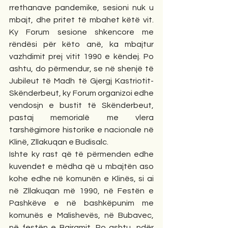
rrethanave pandemike, sesioni nuk u 
mbajt, dhe pritet të mbahet këtë vit. 
Ky Forum sesione shkencore me 
rëndësi për këto anë, ka mbajtur 
vazhdimit prej vitit 1990 e këndej. Po 
ashtu, do përmendur, se në shenjë të 
Jubileut të Madh të Gjergj Kastriotit- 
Skënderbeut, ky Forum organizoi edhe 
vendosjn e bustit të Skënderbeut, 
pastaj memorialë me vlera 
tarshëgimore historike e nacionale në 
Klinë, Zllakuqan e Budisalc.
Ishte ky rast që të përmenden edhe 
kuvendet e mëdha që u mbajtën aso 
kohe edhe në komunën e Klinës, si ai 
në Zllakuqan më 1990, në Festën e 
Pashkëve e në bashkëpunim me 
komunës e Malishevës, në Bubavec, 
në festën e Bajramit. Po ashtu, ndër 