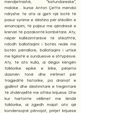
mendjetrashë, “katundareske”, 
maloke… kurse Anton Çetta mendoi 
ndryshe: te ata ai gjeti një botë të 
pasur synime e dëshira për shkollim e 
emancipim, të pajisur me qëndresë e 
krenari të pazakontë kombëtare. Aty, 
nëpër kallëzimtarëve të shkathtë, 
ndodh ballafaqimi i botës reale me 
botën përrallore, ballafaqimi i urtisë 
me ligësitë e sunduesve e shtypësve. 
Aty, te ato kulla, ai dëgjoi këngën 
folklorike epike e lirike, përjetoi 
dasmën tonë dhe rrëfimet për 
tragjeditë historike, pa dramat e 
gjallimit dhe dëshmitarë e tregimtarë 
të zhdërvjelltë me aftësi krijuese. Dhe 
kur hartonte vëllimet me lëndë 
folklorike, ai zgjedh majat: ato që 
kondensojnë përvojat, prirjet krijuese 