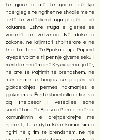
të gjerë e më të qartë: që kjo 
ndërgjegje të ngrihet në shkallë më të 
lartë të vetëçlirimit nga plagët e së 
kaluarës. Është rruga e gjetjes së 
vërtetë të vetvetes. Në doke e 
zakone, në krijimtari shpirtërore e në 
traditat tona. Te Epoka e tij e Pajtimit 
kryepërvojat e tij për një gjysmë sekulli 
rreshti i shndërroi në Kryeveprën tjetër, 
në atë të Pajtimit të brendshëm, në 
mënjanimin e heqjes së plagës së 
gjakderdhjes përmes hakmarrjes e 
gjakmarrjes. Është shembulli aq fisnik e 
aq thelbësor i vetëdijes sonë 
kombëtare. Te Epoka e Parë ai ndërtoi 
komunikimin e drejtpërdrejtë me 
njerëzit, te e dyta këtë komunikim e 
ngriti në çlirim të brendshëm, në një 
proces të dhimbshëm e aspak të 