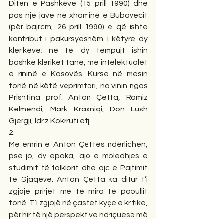
Ditën e Pashkëve (15 prill 1990) dhe 
pas një jave në xhaminë e Bubavecit 
(për bajram, 26 prill 1990) e që ishte 
kontribut i pakursyeshëm i këtyre dy 
klerikëve; në të dy tempujt ishin 
bashkë klerikët tanë, me intelektualët 
e rininë e Kosovës. Kurse në mesin 
tonë në këtë veprimtari, na vinin ngas 
Prishtina prof. Anton Çetta, Ramiz 
Kelmendi, Mark Krasniqi, Don Lush 
Gjergji, Idriz Kokrruti etj. 
2.
Me emrin e Anton Çettës ndërlidhen, 
pse jo, dy epoka, ajo e mbledhjes e 
studimit të folklorit dhe ajo e Pajtimit 
të Gjaqeve. Anton Çetta ka ditur t’i 
zgjojë prirjet më të mira të popullit 
tonë. T’i zgjojë në çastet kyçe e kritike, 
për hir të një perspektive ndriçuese më 