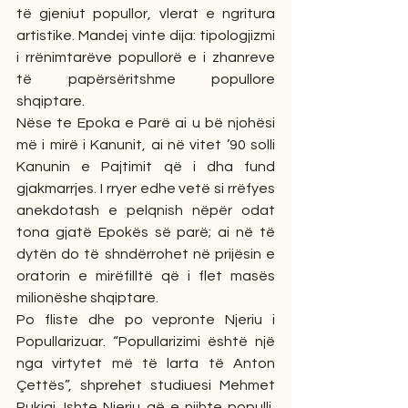
të gjeniut popullor, vlerat e ngritura 
artistike. Mandej vinte dija: tipologjizmi 
i rrënimtarëve popullorë e i zhanreve 
të papërsëritshme popullore 
shqiptare.
Nëse te Epoka e Parë ai u bë njohësi 
më i mirë i Kanunit, ai në vitet ’90 solli 
Kanunin e Pajtimit që i dha fund 
gjakmarrjes. I rryer edhe vetë si rrëfyes 
anekdotash e pelqnish nëpër odat 
tona gjatë Epokës së parë; ai në të 
dytën do të shndërrohet në prijësin e 
oratorin e mirëfilltë që i flet masës 
milionëshe shqiptare.
Po fliste dhe po vepronte Njeriu i 
Popullarizuar. “Popullarizimi është një 
nga virtytet më të larta të Anton 
Çettës”, shprehet studiuesi Mehmet 
Rukiqi. Ishte Njeriu që e njihte populli, 