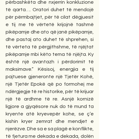
përbashkëta dhe nxjerrin konkluzione 
të qarta…. Oratori duhet të mendojë 
për përmbajtjet, për të cilat dëgjuesit 
e tij me të vërtetë krijojnë tashmë 
pikëpamje dhe ato që janë pikëpamje, 
dhe pastaj ato duhet të shprehen, si 
të vërteta të përgjithshme, të njëjtat 
pikëpamje mbi këto tema të njëjta. Ky 
është një avantazh i përdorimit të 
maksimave.” Kësisoj, energjia e tij 
pajtuese gjeneronte një Tjetër Kohë, 
një Tjetër Epokë që po formohej me 
ndërgjegje të re historike, për të krijuar 
një të ardhme të re. Asnjë kornizë 
ligjore a gjyqësore nuk do të mund ta 
kryente atë kryevepër kohe, se ç’e 
kishin kryer zemrat dhe mendjet e 
njerëzve. Dhe sa e sa plagë e konflikte, 
të fjetura me dekada e dekada, dolën 