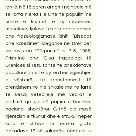
lehtë. Në të parën ai ngriti në nivele më 
të larta njerëzit e urtë të popullit me 
urtitë e krijimet e tij nëpërmes 
meseleve, fjalëve të urta apo pleqnive 
dhe frazeologjizmave (shih: “Bisedat 
dhe kallëzimet alegorike në Drenicë”, 
në revistën “Përparimi” nr 7-8, 1959, 
Prishtinë dhe “Disa frazeologji të 
Drenicës si rezultante të anekdotave 
popullore”); në të dytën bëri zgjedhjen 
e vështirë, të transformimit të 
brendshëm të një shkalle më të lartë 
të kësaj vetëdijeje me veprat e 
pajtimit që çoi në pajtim e bashkim 
nacional shpirtëror. Gjithë ajo masë 
njerëzish e tkurrur dhe e strukur nëpër 
kulla e shtëpi të errëta gjatë 
dekadave të së kaluarës, përbuzej si 