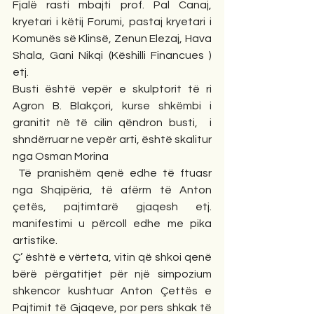
Fjalë rasti mbajti prof. Pal Canaj, 
kryetari i këtij Forumi, pastaj kryetari i 
Komunës së Klinsë, Zenun Elezaj, Hava 
Shala, Gani Nikqi (Këshilli Financues ) 
etj.
Busti është vepër e skulptorit të ri 
Agron B. Blakçori, kurse shkëmbi i 
granitit në të cilin qëndron busti,  i 
shndërruar ne vepër arti, është skalitur 
nga Osman Morina 
 Të pranishëm qenë edhe të ftuasr 
nga Shqipëria, të afërm të Anton 
çetës, pajtimtarë gjaqesh etj. 
manifestimi u përcoll edhe me pika 
artistike. 
Ç’ është e vërteta, vitin që shkoi qenë 
bërë përgatitjet për një simpozium 
shkencor kushtuar Anton Çettës e 
Pajtimit të Gjaqeve, por pers shkak të 