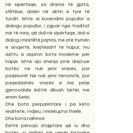
në sipërfaqe, sa drama të gjata, 
sfilitëse, dolën në aktin e tyre të 
fundit. Ishte ai kuvendimi popullor a 
dialogu popullor, i zgjuar nga traditat 
më të mira, që doli në sipërfaqe, doli si 
dialog i mirëfilltë pajtimi, me atë frymën 
e sinqertë, krejtësisht të hapur, mu 
ashtu si aspiron bota moderne: për 
hapje. Ishte ajo shenja jonë drejtuar 
botës: ne nuk jemi vrasës, por 
paqësorë! Ne nuk jemi terroristë, por 
paqedashës: vrasës e me prirje 
gjenocidale është dikush tjetër, me 
emrin Serbi.
Dhe bota përparimtare i pa këto 
realitete, i ndjeu, i mirëkuptoi thellë.
Dhe bota ndihmoi!
Është përvoja shqiptare që iu dha 
botës: si arrihet një vepër historike 