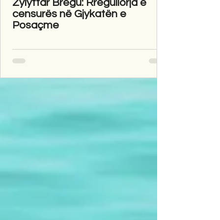
Zylyftar Bregu: Rregullorja e
censurës në Gjykatën e
Posaçme