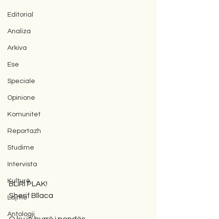
Editorial
Analiza
Arkiva
Ese
Speciale
Opinione
Komunitet
Reportazh
Studime
Intervista
Kulturë
BLIRI PLAK! 
Sherif Bllaca
Lajme
Antologji
O ku je burrë i pendës