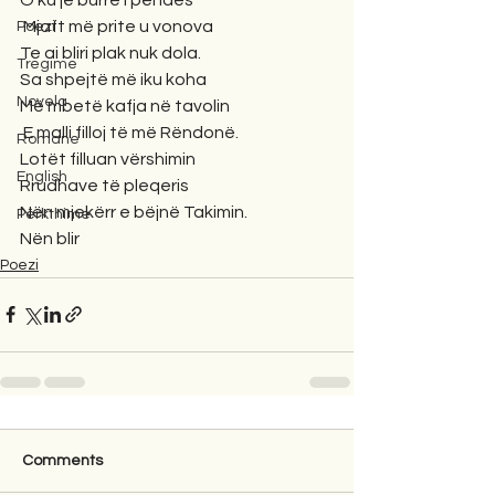
 Mjaft më prite u vonova 
Poezi
Te ai bliri plak nuk dola. 
Tregime
Sa shpejtë më iku koha 
Novela
Më mbetë kafja në tavolin
 E malli filloj të më Rëndonë. 
Romane
Lotët filluan vërshimin 
English
Rrudhave të pleqeris 
Nën mjekërr e bëjnë Takimin. 
Përkthime
Nën blir
Poezi
Comments