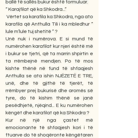
ballë të sallës bukur është formuluar.
“ Karajfilat që ka Shkodra...”
 Vërtet sa karafila ka Shkodra, nga ato 
karafila që Anthulla Tili i ka mbledhur “ 
lule m’lule tuj shetitë “ ? 
Unë nuk i numërova. E si mund të 
numërohen karafilat kur njeri është më 
i bukur se tjetri, që ta marrin shpirtin e 
ta rrëmbejnë mendjen. Po të mos 
kishte thënë në fund të shfaqjesh 
Anthulla se ata ishin NJËZETË E TRE, 
unë, dhe të gjithë të tjerët, të 
rrëmbyer prej bukurisë dhe aromës së 
tyre, do të kishim thënë se janë 
pesëdhjetë, njëqind... E ku numërohen 
këngët dhe karafilat që ka Shkodra ?
Kur në një nga çastet më 
emocionante të shfaqjesh kori i të 
ftuarve do të shoqëronte këngëtaren 