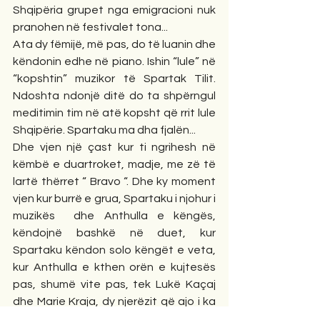
Shqipëria grupet nga emigracioni nuk 
pranohen në festivalet tona...
Ata dy fëmijë, më pas, do të luanin dhe 
këndonin edhe në piano. Ishin “lule” në 
“kopshtin” muzikor të Spartak Tilit. 
Ndoshta ndonjë ditë do ta shpërngul 
meditimin tim në atë kopsht që rrit lule 
Shqipërie. Spartaku ma dha fjalën...
Dhe vjen një çast kur ti ngrihesh në 
këmbë e duartroket, madje, me zë të 
lartë thërret “ Bravo “. Dhe ky moment 
vjen kur burrë e grua, Spartaku i njohur i 
muzikës  dhe Anthulla e këngës, 
këndojnë bashkë në duet, kur 
Spartaku këndon solo këngët e veta, 
kur Anthulla e kthen orën e kujtesës 
pas, shumë vite pas, tek Lukë Kaçaj 
dhe Marie Kraja, dy njerëzit që ajo i ka 
pasur gjithnjë pranë në ngjitjen drejt 