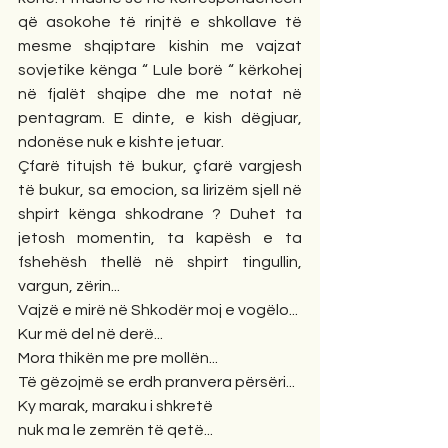
që asokohe të rinjtë e shkollave të 
mesme shqiptare kishin me vajzat 
sovjetike kënga “ Lule borë “ kërkohej 
në fjalët shqipe dhe me notat në 
pentagram. E dinte, e kish dëgjuar, 
ndonëse nuk e kishte jetuar.
Çfarë titujsh të bukur, çfarë vargjesh 
të bukur, sa emocion, sa lirizëm sjell në 
shpirt kënga shkodrane ? Duhet ta 
jetosh momentin, ta kapësh e ta 
fshehësh thellë në shpirt tingullin, 
vargun, zërin...
Vajzë e mirë në Shkodër moj e vogëlo...
Kur më del në derë...
Mora thikën me pre mollën...
Të gëzojmë se erdh pranvera përsëri...
Ky marak, maraku i shkretë
nuk ma le zemrën të qetë...