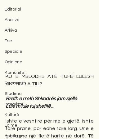
Editorial
Analiza
Arkiva
Ese
Speciale
Opinione
Komunitet
KU E MBLODHE ATË TUFË LULESH 
Reportazh
ANTHULLA TILI?
Studime
Rreth e rreth Shkodrës jam sjellë
Intervista
Lule m’lule tuj shetitë...
Kulturë
Ishte e vështirë për me e gjetë. Ishte 
Lajme
fare pranë, por edhe fare larg. Unë e 
gjeta me një fletë harte në dorë. Të 
Antologji