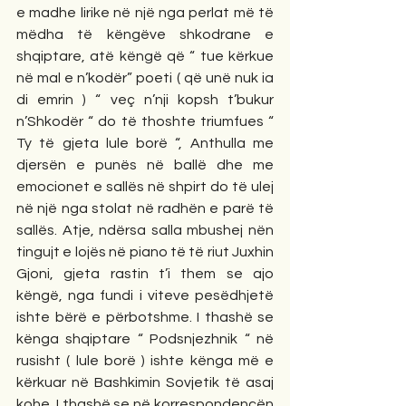
e madhe lirike në një nga perlat më të 
mëdha të këngëve shkodrane e 
shqiptare, atë këngë që “ tue kërkue 
në mal e n’kodër” poeti ( që unë nuk ia 
di emrin ) “ veç n’nji kopsh t’bukur 
n’Shkodër “ do të thoshte triumfues “ 
Ty të gjeta lule borë “, Anthulla me 
djersën e punës në ballë dhe me 
emocionet e sallës në shpirt do të ulej 
në një nga stolat në radhën e parë të 
sallës. Atje, ndërsa salla mbushej nën 
tingujt e lojës në piano të të riut Juxhin 
Gjoni, gjeta rastin t’i them se ajo 
këngë, nga fundi i viteve pesëdhjetë 
ishte bërë e përbotshme. I thashë se 
kënga shqiptare “ Podsnjezhnik “ në 
rusisht ( lule borë ) ishte kënga më e 
kërkuar në Bashkimin Sovjetik të asaj 
kohe. I thashë se në korrespondencën 