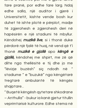
fare pranë, por edhe fare larg. Ndaj 
edhe salla, një auditor i gjerë i 
Universitetit, kishte vende bosh kur 
duhet të ishte plotë e përplot, madje 
të zgjerohesh e zgjerohesh deri në 
hapësirën e një stadiumi të mbyllur. 
Këndohej 
muzikë live
, si i thonë duke 
përdorë një fjalë të huaj, në vend që t’i 
thonë 
muzikë e gjallë
 apo 
këngë e 
gjallë,
 këndohej me shpirt, me zë që 
dilte nga thellësitë e tij dhe jo me 
“lëvizje buzësh” siç ndodh në “ 
stadiume “ e “buzukë” nga këngëtarë 
tregtarë ambulantë të këngës 
shqiptare... 
“ Buqetë këngësh qytetare shkodrane 
– Anthulla” - bukur ia kanë gjetur titullin 
veprimtarisë kulturore. Edhe stema në 