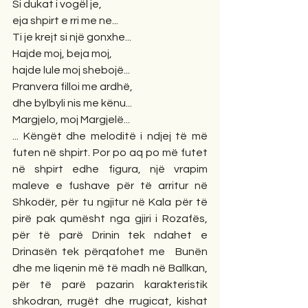
Si dukat i vogël je,
eja shpirt e rri me ne...
Ti je krejt si një gonxhe...
Hajde moj, beja moj,
hajde lule moj shebojë...
Pranvera filloi me ardhë,
dhe bylbyli nis me kënu...
Margjelo, moj Margjelë...
... Këngët dhe meloditë i ndjej të më 
futen në shpirt. Por po aq po më futet 
në shpirt edhe figura, një vrapim 
maleve e fushave për të arritur në 
Shkodër, për tu ngjitur në Kala për të 
pirë pak qumësht nga gjiri i Rozafës, 
për të parë Drinin tek ndahet e 
Drinasën tek përqafohet me  Bunën  
dhe me liqenin më të madh në Ballkan, 
për të parë pazarin karakteristik 
shkodran, rrugët dhe rrugicat, kishat 