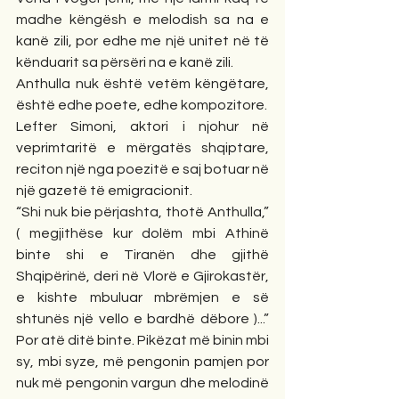
madhe këngësh e melodish sa na e 
kanë zili, por edhe me një unitet në të 
kënduarit sa përsëri na e kanë zili.
Anthulla nuk është vetëm këngëtare, 
është edhe poete, edhe kompozitore.
Lefter Simoni, aktori i njohur në 
veprimtaritë e mërgatës shqiptare, 
reciton një nga poezitë e saj botuar në 
një gazetë të emigracionit.
“Shi nuk bie përjashta, thotë Anthulla,” 
( megjithëse kur dolëm mbi Athinë 
binte shi e Tiranën dhe gjithë 
Shqipërinë, deri në Vlorë e Gjirokastër, 
e kishte mbuluar mbrëmjen e së 
shtunës një vello e bardhë dëbore )...” 
Por atë ditë binte. Pikëzat më binin mbi 
sy, mbi syze, më pengonin pamjen por 
nuk më pengonin vargun dhe melodinë 