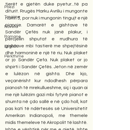
tjerët e gjetën duke pyetur...të pa 
Poezi
diturit. Rrugës Marku Avriliu i mungonte 
Tregime
numri 5, por nuk i mungonin tingujt e një 
pianoje. Damarët e gishtave të 
Novela
Sandër Çefës nuk janë plakur, i 
Romane
përcjellin shputat e rrudhura të 
gishtave mbi tastierë me shpejtësinë 
English
dhe harmoninë e një të riu. Nuk plaket 
Përkthime
or jo Sandër Çefa. Nuk plaket or jo 
shpirti i Sandër Çefës. Jeton në zemër 
e lulëzon në gishta. Dhe kjo, 
veçanërisht kur ndodhesh përpara 
pianosh të mrekullueshme, siç i quan ai 
me një lulëzim gazi mbi fytyrë pianot e 
shumta në çdo sallë e në çdo holl, kat 
pas kati të ndërtesës së Universitetit 
Amerikan Indianopoli, me themele 
midis themeleve të Akropolit të lashtë.
Ishte e vështirë për me e gjetë. Ishte 