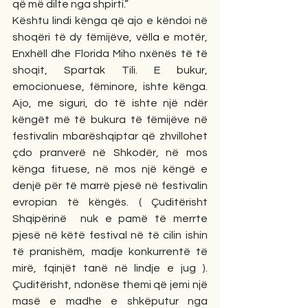
që më dilte nga shpirti.” 
Kështu lindi kënga që ajo e këndoi në 
shoqëri të dy fëmijëve, vëlla e motër, 
Enxhëll dhe Florida Miho nxënës të të 
shoqit, Spartak Tili. E bukur, 
emocionuese, fëminore, ishte kënga. 
Ajo, me siguri, do të ishte një ndër 
këngët më të bukura të fëmijëve në 
festivalin mbarëshqiptar që zhvillohet 
çdo pranverë në Shkodër, në mos 
kënga fituese, në mos një këngë e 
denjë për të marrë pjesë në festivalin 
evropian të këngës. ( Çuditërisht 
Shqipërinë  nuk e pamë të merrte 
pjesë në këtë festival në të cilin ishin 
të pranishëm, madje konkurrentë të 
mirë, fqinjët tanë në lindje e jug ). 
Çuditërisht, ndonëse themi që jemi një 
masë e madhe e shkëputur nga 