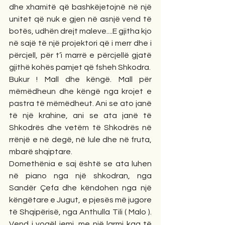
dhe xhamitë që bashkëjetojnë në një 
unitet që nuk e gjen në asnjë vend të 
botës, udhën drejt maleve....E gjitha kjo 
në sajë të një projektori që i merr dhe i 
përcjell, për t’i marrë e përcjellë gjatë 
gjithë kohës pamjet që fsheh Shkodra.
Bukur ! Mall dhe këngë. Mall për 
mëmëdheun dhe këngë nga krojet e 
pastra të mëmëdheut. Ani se ato janë 
të një krahine, ani se ata janë të 
Shkodrës dhe vetëm të Shkodrës në 
rrënjë e në degë, në lule dhe në fruta, 
mbarë shqiptare.
Domethënia e saj është se ata luhen 
në piano nga një shkodran, nga 
Sandër Çefa dhe këndohen nga një 
këngëtare e Jugut, e pjesës më jugore 
të Shqipërisë, nga Anthulla Tili ( Malo ). 
Vend i vogël jemi, me një larmi kaq të 