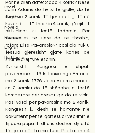
Por në cilën datë: 2 apo 4 korrik? Nëse 
Poezi
John Adams do të ishte gjallë, do të 
thoshte 2 korrik. Të tjerë delegatë në 
Tregime
kuvend do të thoshin 4 korrik, që njihet 
Novela
aktualisht si festë federale. Por 
Romane
themelues të tjerë do të thoshin, 
"çfarë Ditë Pavarësie?" pasi ajo nuk u 
English
festua gjerësisht gjatë kohës që 
Përkthime
shumë prej tyre jetonin.
Zyrtarisht, Kongresi e shpalli 
pavarësinë e 13 kolonive nga Britania 
më 2 korrik 1776. John Adams mendoi 
se 2 korriku do të shënohej si festë 
kombëtare për brezat që do të vinin. 
Pasi votoi për pavarësinë më 2 korrik, 
Kongresit iu desh të hartonte një 
dokument për të qartësuar veprimin e 
tij para popullit; dhe iu deshën dy ditë 
të tjeta për ta miratuar. Pastaj, më 4 