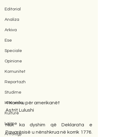
Editorial
Analiza
Arkiva
Ese
Speciale
Opinione
Komunitet
Reportazh
Studime
4 Korriku për amerikanët
Intervista
Astrit Lulushi
Kulturë
Lajme
Nuk ka dyshim që Deklarata e 
Pavarësisë u nënshkrua në korrik 1776. 
Antologji