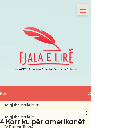
Post
Të gjithë artikujt
Të gjithë artikujt
4 Korriku për amerikanët
Dr Fatmir Terziu