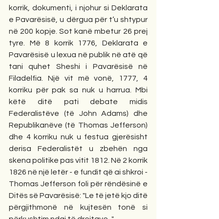
korrik, dokumenti, i njohur si Deklarata 
e Pavarësisë, u dërgua për t’u shtypur 
në 200 kopje. Sot kanë mbetur 26 prej 
tyre. Më 8 korrik 1776, Deklarata e 
Pavarësisë u lexua në publik në atë që 
tani quhet Sheshi i Pavarësisë në 
Filadelfia. Një vit më vonë, 1777, 4 
korriku për pak sa nuk u harrua. Mbi 
këtë ditë pati debate midis 
Federalistëve (të John Adams) dhe 
Republikanëve (të Thomas Jefferson) 
dhe 4 korriku nuk u festua gjerësisht 
derisa Federalistët u zbehën nga 
skena politike pas vitit 1812. Në 2 korrik 
1826 në një letër - e fundit që ai shkroi - 
Thomas Jefferson foli për rëndësinë e 
Ditës së Pavarësisë: "Le të jetë kjo ditë 
përgjithmonë në kujtesën tonë si 