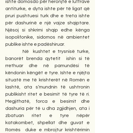
ishte domosdo për heronjtë e luftrave 
antiturke, e dyta ishte për të ligat që 
pruri pushtuesi turk dhe e treta ishte 
për dashurinë e një vajze shqiptare. 
Njësoj si shkrimi shqip edhe kënga 
isopolifonike, sidomos në ambientet 
publike ishte e padëshiruar.
        Në  kushtet e trysnisë turke, 
banorët brenda qytetit  ishin si të 
rrethuar dhe në pamundësi të 
këndonin këngët e tyre. Ishte e njëjta 
situatë me të krishterët në Romën e 
lashtë, ata s’mundnin të ushtronin 
publikisht ritet e besimit të tyre të ri. 
Megjithatë, forca e besimit dhe 
dashuria për të u dha zgjidhjen, ata i 
zbatuan ritet e tyre nëpër 
katakombet, shpellat dhe guvat e 
Romës  duke e mbrojtur krishtërimin 