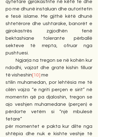
qytetare gjirokastrite në këtë fe dhe 
po me dhunë instaluan dhe autoritetin 
e fesë islame. Me gjithë këtë dhunë 
shtetërore dhe ushtarake, banorët e 
gjirokastrës zgjodhën fenë 
bektashiane tolerante përballë 
sekteve të rrepta, ofruar nga 
pushtuesi.
        Ngjarja na tregon se në kohën kur 
ndodhi, vajzat dhe gratë kishin filluar 
të visheshin
[10]
 me
stilin muhamedan, por lehtësia me të 
cilën vajza “e ngriti perçen e sirit” në 
momentin që pa djaloshin, tregon se 
ajo veshjen muhamedane (perçen) e 
përdorte vetëm si “një mbulesë 
fetare”
për momentet e pakta kur dilte nga 
shtëpia dhe nuk e kishte veshje të 