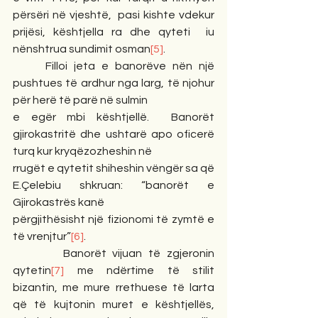
përsëri në vjeshtë,  pasi kishte vdekur 
prijësi, kështjella ra dhe qyteti  iu 
nënshtrua sundimit osman
[5]
.
     Filloi jeta e banorëve nën një 
pushtues të ardhur nga larg, të njohur 
për herë të parë në sulmin
e egër mbi kështjellë.  Banorët 
gjirokastritë dhe ushtarë apo oficerë 
turq kur kryqëzozheshin në
rrugët e qytetit shiheshin vëngër sa që 
E.Çelebiu shkruan: “banorët e 
Gjirokastrës kanë
përgjithësisht një fizionomi të zymtë e 
të vrenjtur”
[6]
.
        Banorët vijuan të zgjeronin 
qytetin
[7]
 me ndërtime të stilit 
bizantin, me mure rrethuese të larta 
që të kujtonin muret e kështjellës, 