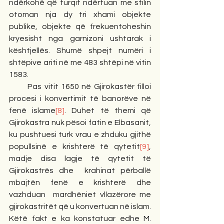
ndërkohë që turqit ndërtuan me stilin 
otoman nja dy tri xhami objekte 
publike, objekte që frekuentoheshin 
kryesisht nga garnizoni ushtarak i 
kështjellës. Shumë shpejt numëri i 
shtëpive ariti në me 483 shtëpi në vitin 
1583.
       Pas vitit 1650 në Gjirokastër filloi 
procesi i konvertimit të banorëve në 
fenë islame
[8]
. Duhet të themi që 
Gjirokastra nuk pësoi fatin e Elbasanit, 
ku pushtuesi turk vrau e zhduku gjithë 
popullsinë e krishterë të qytetit
[9]
,  
madje disa lagje të qytetit të 
Gjirokastrës dhe  krahinat përballë 
mbajtën fenë e krishterë dhe 
vazhduan  mardhëniet vllazërore me 
gjirokastritët që u konvertuan në islam. 
Këtë fakt e ka konstatuar edhe M. 