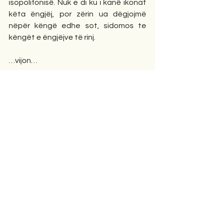
isopolifonisë. Nuk e di ku i kanë ikonat 
këta ëngjëj, por zërin ua dëgjojmë 
nëpër këngë edhe sot, sidomos te 
këngët e ëngjëjve të rinj.
…vijon…
Sarandë, më shtator 2021
[1]
 Kujto këngën himariote “Vajz’ e 
valeve”, këngën skrapariote “Mbeçë 
more shokë mbeçë” dhe këngën came 
“Mu te pusi i Sulejmanit”
[2]
 Zërat e këngës isopolifonike janë 