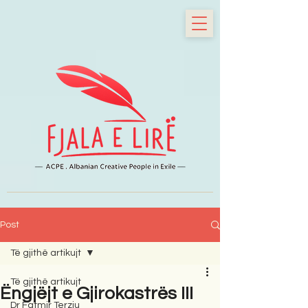
Post
Të gjithë artikujt
Të gjithë artikujt
Ëngjëjt e Gjirokastrës III
Dr Fatmir Terziu