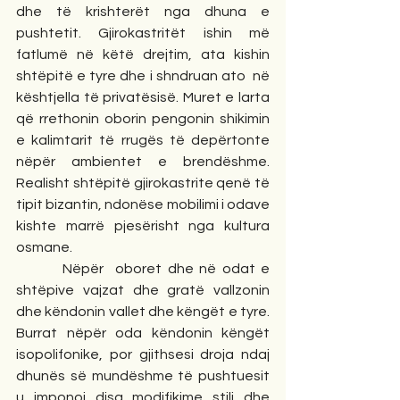
dhe të krishterët nga dhuna e 
pushtetit. Gjirokastritët ishin më 
fatlumë në këtë drejtim, ata kishin 
shtëpitë e tyre dhe i shndruan ato  në 
kështjella të privatësisë. Muret e larta 
që rrethonin oborin pengonin shikimin 
e kalimtarit të rrugës të depërtonte 
nëpër ambientet e brendëshme. 
Realisht shtëpitë gjirokastrite qenë të 
tipit bizantin, ndonëse mobilimi i odave 
kishte marrë pjesërisht nga kultura 
osmane.
        Nëpër  oboret dhe në odat e 
shtëpive vajzat dhe gratë vallzonin 
dhe këndonin vallet dhe këngët e tyre. 
Burrat nëpër oda këndonin këngët 
isopolifonike, por gjithsesi droja ndaj 
dhunës së mundëshme të pushtuesit 
u imponoi disa modifikime stili dhe 