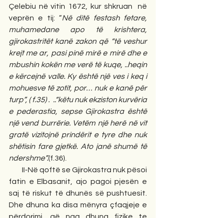
Çelebiu në vitin 1672, kur shkruan  në 
veprën e tij:
“
Në ditë festash fetare, 
muhamedane apo të krishtera, 
gjirokastritët kanë zakon që “të veshur 
krejt me ar, pasi pinë mirë e mirë dhe e 
mbushin kokën me verë të kuqe, ..heqin 
e kërcejnë valle. Ky është një ves i keq i 
mohuesve të zotit, por… nuk e kanë për 
turp”, ( f.35) .  ..“këtu nuk ekziston kurvëria 
e pederastia, sepse Gjirokastra është 
një vend burrërie. Vetëm një herë në vit 
gratë vizitojnë prindërit e tyre dhe nuk 
shëtisin fare gjetkë. Ato janë shumë të 
ndershme”.
(f.36).
         II-Në qoftë se Gjirokastra nuk pësoi 
fatin e Elbasanit, ajo pagoi pjesën e 
saj të riskut të dhunës së pushtuesit. 
Dhe dhuna ka disa mënyra çfaqjeje e 
përdorimi, që nga dhuna fizike te 