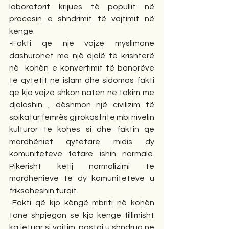
laboratorit krijues të popullit në 
procesin e shndrimit të vajtimit në 
këngë.  
-Fakti që një vajzë myslimane 
dashurohet me një djalë të krishterë 
në  kohën e konvertimit të banorëve 
të qytetit në islam dhe sidomos fakti 
që kjo vajzë shkon natën në takim me 
djaloshin , dëshmon një civilizim të 
spikatur femrës gjirokastrite mbi nivelin 
kulturor të kohës si dhe faktin që 
mardhëniet qytetare midis dy 
komuniteteve fetare ishin normale. 
Pikërisht këtij normalizimi të 
mardhënieve të dy komuniteteve u 
friksoheshin turqit.
-Fakti që kjo këngë mbriti në kohën 
tonë shpjegon se kjo këngë fillimisht 
ka jetuar si vajtim, pastaj u shndrua në 