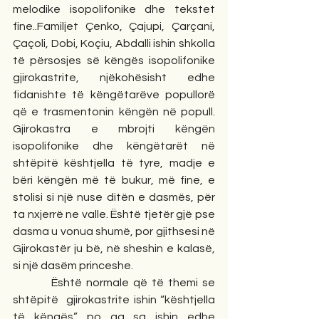
melodike isopolifonike dhe tekstet 
fine..Familjet Çenko, Çajupi, Çarçani, 
Çaçoli, Dobi, Koçiu, Abdalli ishin shkolla 
të përsosjes së këngës isopolifonike 
gjirokastrite, njëkohësisht edhe 
fidanishte të këngëtarëve popullorë 
që e trasmentonin këngën në popull. 
Gjirokastra e mbrojti këngën 
isopolifonike dhe këngëtarët në 
shtëpitë kështjella të tyre, madje e 
bëri këngën më të bukur, më fine, e 
stolisi si një nuse ditën e dasmës, për 
ta nxjerrë ne valle. Është tjetër gjë pse 
dasma u vonua shumë, por gjithsesi në 
Gjirokastër ju bë, në sheshin e kalasë, 
si një dasëm princeshe.
         Është normale që të themi se 
shtëpitë  gjirokastrite ishin “kështjella 
të këngës” po aq sa ishin edhe 