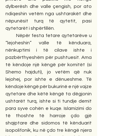
dylberësh dhe valle çengish, por ato 
ndiqeshin vetëm nga ushtarakët dhe 
nëpunësit turq të qytetit, pasi 
qytetarët i shpërfillën.
       Nëpër festa fetare qytetarëve u 
“lejoheshin” valle të kënduara, 
nënkuptimi i të cilave ishte i 
pazbërthyeshëm për pushtuesit. Ama 
të këndoje një këngë për komitët (si 
Shemo hajduti), jo vetëm që nuk 
lejohej, por ishte e dënueshme. Të 
këndoje këngë për bukurinë e një vajze 
qytetare dhe këtë këngë ta dëgjonin 
ushtarët turq, ishte si ti tundje demit 
para syve cohën e kuqe. Islamizimi do 
të thoshte të harroje çdo gjë 
shqiptare dhe sidomos të kënduarit 
isopolifonik, ku në çdo tre këngë njera 