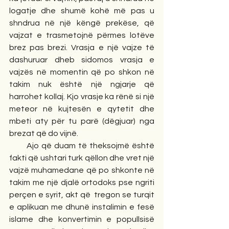
logatje dhe shumë kohë më pas u 
shndrua në një këngë prekëse, që 
vajzat e trasmetojnë përmes lotëve 
brez pas brezi. Vrasja e një vajze të 
dashuruar dheb sidomos vrasja e 
vajzës në momentin që po shkon në 
takim nuk është një ngjarje që 
harrohet kollaj. Kjo vrasje ka rënë si një 
meteor në kujtesën e qytetit dhe 
mbeti aty për tu parë (dëgjuar) nga 
brezat që do vijnë.
       Ajo që duam të theksojmë është 
fakti që ushtari turk qëllon dhe vret një 
vajzë muhamedane që po shkonte në 
takim me një djalë ortodoks pse ngriti 
perçen e syrit, akt që  tregon se turqit 
e aplikuan me dhunë instalimin e fesë 
islame dhe konvertimin e popullsisë 