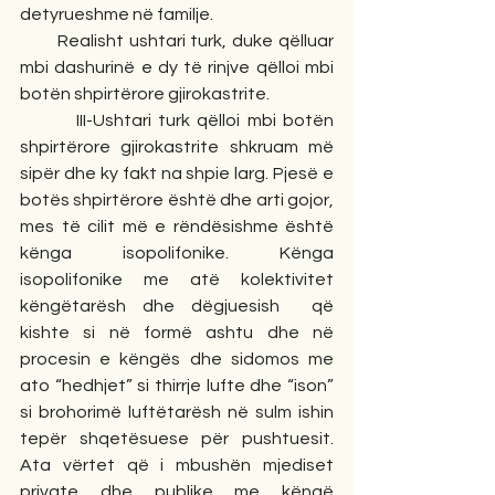
detyrueshme në familje.
       Realisht ushtari turk, duke qëlluar 
mbi dashurinë e dy të rinjve qëlloi mbi 
botën shpirtërore gjirokastrite.
        III-Ushtari turk qëlloi mbi botën 
shpirtërore gjirokastrite shkruam më 
sipër dhe ky fakt na shpie larg. Pjesë e 
botës shpirtërore është dhe arti gojor, 
mes të cilit më e rëndësishme është 
kënga isopolifonike. Kënga 
isopolifonike me atë kolektivitet 
këngëtarësh dhe dëgjuesish  që 
kishte si në formë ashtu dhe në 
procesin e këngës dhe sidomos me 
ato “hedhjet” si thirrje lufte dhe “ison” 
si brohorimë luftëtarësh në sulm ishin 
tepër shqetësuese për pushtuesit. 
Ata vërtet që i mbushën mjediset 
private dhe publike me këngë 