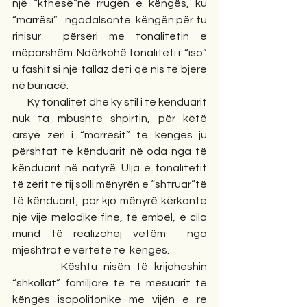
një “kthesë”në rrugën e këngës, ku 
“marrësi”   ngadalsonte  këngën për tu 
rinisur  përsëri me tonalitetin e 
mëparshëm. Ndërkohë tonaliteti i  “iso” 
u fashit si një tallaz deti që nis të bjerë 
në bunacë.   
       Ky tonalitet dhe ky stil i të kënduarit 
nuk ta mbushte shpirtin, për këtë 
arsye zëri i “marrësit” të këngës ju 
përshtat të kënduarit në oda nga të 
kënduarit në natyrë. Ulja e tonalitetit 
të zërit të tij solli mënyrën e “shtruar”të 
të kënduarit, por kjo mënyrë kërkonte 
një vijë melodike fine, të ëmbël, e cila 
mund të realizohej vetëm  nga 
mjeshtrat e vërtetë të  këngës.
        Kështu nisën të krijoheshin 
“shkollat” familjare të të mësuarit të 
këngës isopolifonike me vijën e re 