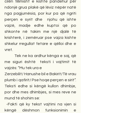
cilën fillimisht e kishte pandehur për 
ndonjë grua plakë që lëviz nëpër natë 
nga pagjumësia, por kur pa që ngriti 
perçen e syrit dhe  njohu që ishte 
vajzë, madje edhe kuptoi që po 
shkonte në takim me një djalë të 
krishterë, i zemëruar pse vajza kishte 
shkelur rregullat fetare e qëlloi dhe e 
vret.   
         Tek ne ka ardhur kënga e saj, që 
me siguri është  teksti i vajtimit të 
vajzës: “Mu tek ura e
Zerzebilit/ Hanushe bil e Bakirit/Të vrau 
plumb i qafirit/ Pse hoqe perçen e sirit”. 
Teksti edhe si këngë kullon dhimbje, 
por dhe mes dhimbjes, si mes reve ne 
mund të shohim se:
 -Fakti që ky tekst vajtimi na vjen si 
këngë dëshmon funksionimin e 