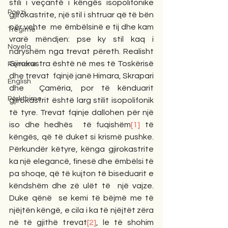
stili i veçantë i këngës isopolifonike 
Poezi
gjirokastrite, një stil i shtruar që të bën 
për vehte  me ëmbëlsinë e tij dhe kam 
Tregime
vrarë mëndjen: pse ky stil kaq i 
Novela
ndryshëm nga trevat përeth. Realisht 
Gjirokastra është në mes të Toskërisë 
Romane
dhe trevat  fqinjë janë Himara, Skrapari 
English
dhe  Çamëria, por të kënduarit 
Përkthime
gjirokastrit është larg stilit isopolifonik 
të tyre. Trevat fqinje dallohen për një 
iso dhe hedhës  të fuqishëm
[1]
 të 
këngës, që të duket si krismë pushke. 
Përkundër këtyre, kënga gjirokastrite 
ka një elegancë, finesë dhe ëmbëlsi të 
pa shoqe, që të kujton të biseduarit e 
këndshëm dhe zë ulët të  një vajze. 
Duke qënë  se kemi të bëjmë me të 
njëjtën këngë, e cila i ka të njëjtët zëra 
në të gjithë trevat
[2]
, le të shohim 