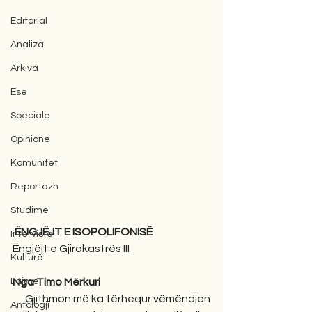
Editorial
Analiza
Arkiva
Ese
Speciale
Opinione
Komunitet
Reportazh
Studime
 ËNGJËJT E ISOPOLIFONISË
Intervista
Ëngjëjt e Gjirokastrës III
Kulturë
Lajme
Nga Timo Mërkuri
      Gjithmon më ka tërhequr vëmëndjen 
Antologji