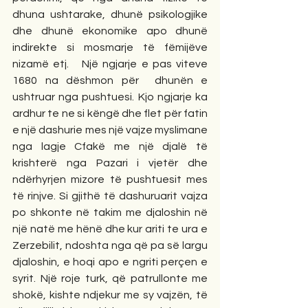
dhuna ushtarake, dhunë psikologjike 
dhe dhunë ekonomike apo dhunë 
indirekte si mosmarje të fëmijëve 
nizamë etj.   Një ngjarje e pas viteve 
1680 na dëshmon për  dhunën e 
ushtruar nga pushtuesi. Kjo ngjarje ka 
ardhur te ne si këngë dhe flet për fatin 
e një dashurie mes një vajze myslimane 
nga lagje Cfakë me një djalë të 
krishterë nga Pazari i vjetër dhe 
ndërhyrjen mizore të pushtuesit mes 
të rinjve. Si gjithë të dashuruarit vajza 
po shkonte në takim me djaloshin në 
një natë me hënë dhe kur ariti te ura e 
Zerzebilit, ndoshta nga që pa së largu 
djaloshin, e hoqi apo e ngriti perçen e 
syrit. Një roje turk, që patrullonte me 
shokë, kishte ndjekur me sy vajzën, të 