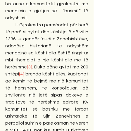
historinë e komunitetit gjirokastrit me 
mendimin e gjetjes së  “burimit” të 
ndryshimit.
         I- Gjirokastra përmëndet për herë 
të parë si qytet dhe kështjellë në vitin 
1336  si qëndër feudi e Zenebishtëve, 
ndonëse historianë të ndryshëm 
mendojnë se kështjella është ringritur 
mbi themelet e një kështjelle më të 
herëshme
[3]
. Duke qënë qytet me 200 
shtëpi
[4]
 brenda kështjellës, kuptohet 
që kemin të bëjmë me një komunitet 
të hersshëm, të konsoliduar, që 
zhvillonte një jetë sipas dokeve e 
traditave të herëshme epirote. Ky 
komunitet së bashku me forcat 
ushtarake të Gjin Zenevishës e 
përballoi sulmin e parë osman në verën 
e vitit 1418, por kur turqit u rikthyen 