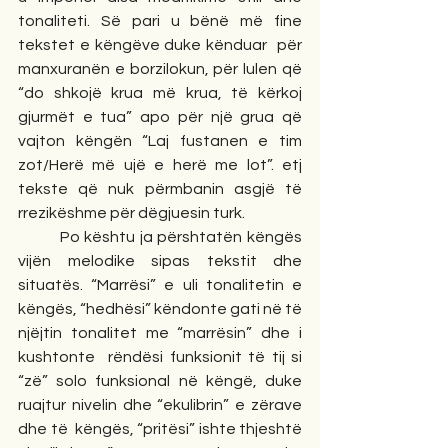
tonaliteti. Së pari u bënë më fine 
tekstet e këngëve duke kënduar  për 
manxuranën e borzilokun, për lulen që 
“do shkojë krua më krua, të kërkoj 
gjurmët e tua” apo për një grua që 
vajton këngën “Laj fustanen e tim 
zot/Herë më ujë e herë me lot”. etj 
tekste që nuk përmbanin asgjë të 
rrezikëshme për dëgjuesin turk.
         Po kështu ja përshtatën këngës 
vijën melodike sipas tekstit dhe 
situatës. “Marrësi” e uli tonalitetin e 
këngës, “hedhësi” këndonte gati në të 
njëjtin tonalitet me “marrësin” dhe i 
kushtonte  rëndësi funksionit të tij si 
“zë” solo funksional në këngë, duke 
ruajtur nivelin dhe “ekulibrin” e zërave 
dhe të  këngës, “pritësi” ishte thjeshtë 