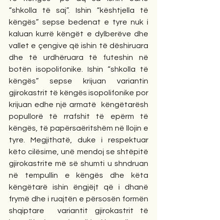
“shkolla të saj”. Ishin “kështjella të 
këngës” sepse bedenat e tyre nuk i 
kaluan kurrë këngët e dylberëve dhe 
vallet e çengive që ishin të dëshiruara 
dhe të urdhëruara të futeshin në 
botën isopolifonike. Ishin “shkolla të 
këngës” sepse krijuan variantin 
gjirokastrit të këngës isopolifonike por 
krijuan edhe një armatë  këngëtarësh 
popullorë të rrafshit të epërm të 
këngës, të papërsaëritshëm në llojin e 
tyre. Megjithatë, duke i respektuar 
këto cilësime, unë mendoj se shtëpitë 
gjirokastrite më së shumti u shndruan 
në tempullin e këngës dhe këta 
këngëtarë ishin ëngjëjt që i dhanë 
frymë dhe i ruajtën e përsosën formën 
shqiptare  variantit gjirokastrit të 