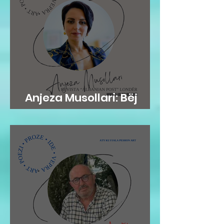
Anjeza Musollari: Bëj
mirë dhe harroje