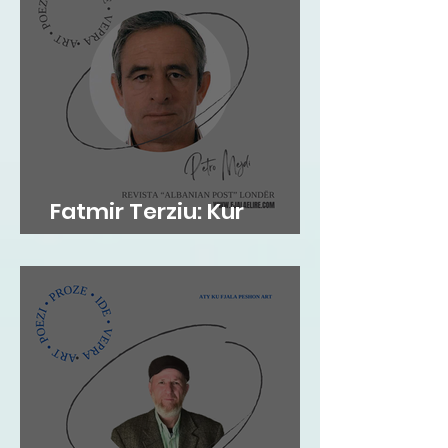
Fatmir Terziu: Kur
'arkivat' flasin…