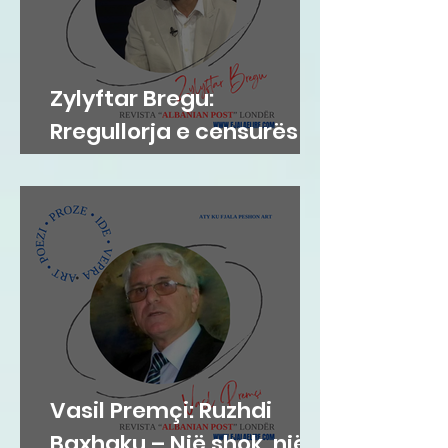
Zylyftar Bregu:
Rregullorja e censurës
në Gjykatën e Posaçme
Vasil Premçi: Ruzhdi
Baxhaku – Një shok, një