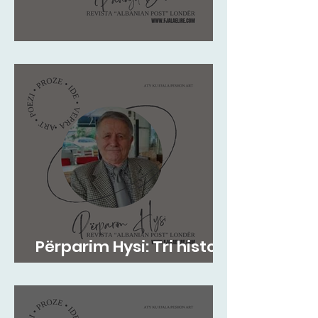
Pano Boli: STOLI I POETIT
Përparim Hysi: Tri histori
me lopë