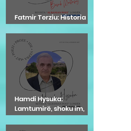
Fatmir Terziu: Historia si
teatër i ambicies
Hamdi Hysuka:
Lamtumirë, shoku im,
Servet Hysa!