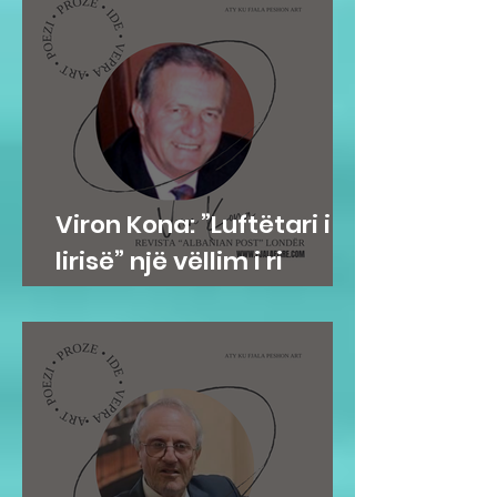
Viron Kona: ”Luftëtari i
lirisë” një vëllim i ri
poetik nga Emine S. HOTI