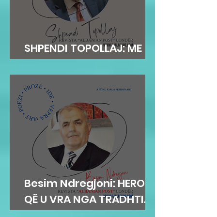
SHPENDI TOPOLLAJ: ME
LIBRIN E NAIM ZOTOS
Besim Ndregjoni: HEROI
QË U VRA NGA TRADHTIA E
AGJENTIT RUS KIM FILBI!