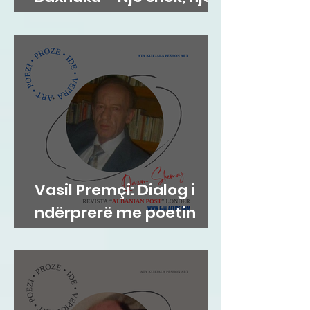
mik, një misionar
Vasil Premçi: Dialog i
ndërprerë me poetin
Qazim Shemaj