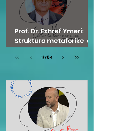
Prof. Dr. Eshref Ymeri:
Struktura metaforike e
romanit “Hëna e Belshit”
1
/
784