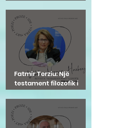
frymore e njeriut
Fatmir Terziu: Një
testament filozofik i
Vilhelme Vranari
Haxhirajt