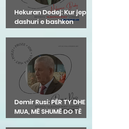
Hekuran Dedej: Kur jep
dashuri e bashkon
njerëzit
Demir Rusi: PËR TY DHE
MUA, MË SHUMË DO TË
DUA