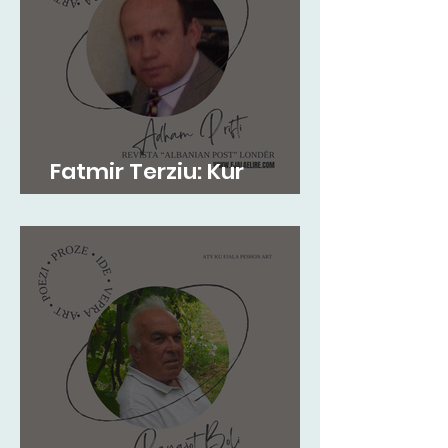
Fatmir Terziu: Kur
mirësia është në gen