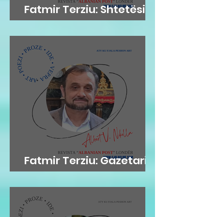
Fatmir Terziu: Shtetësia
britanike sipas lindjes
Fatmir Terziu: Gazetari si
kujtesë, poezia si atdhe