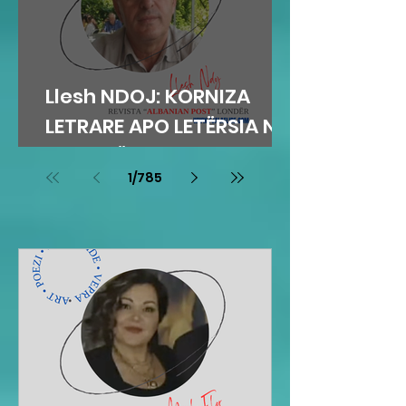
Llesh NDOJ: KORNIZA
LETRARE APO LETËRSIA NË
KORNIZË
1
/
785