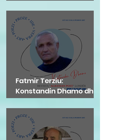
MEKAT...
Fatmir Terziu:
Konstandin Dhamo dhe
diksursi i variacionit