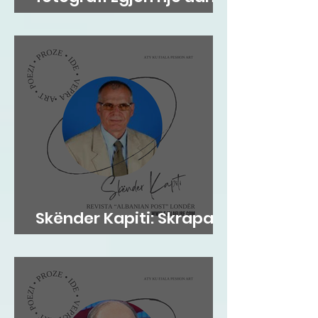
tradite që vjen prej
shekujsh në vendlindje
Skënder Kapiti: Skrapari
dhe Kosova