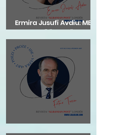
Ermira Jusufi Avdiu: ME
FLATRA TË ËNDRRËS
Fatmir Terziu: Shqipja