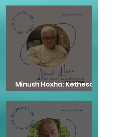
Minush Hoxha: Këthesa
emotive e zemres