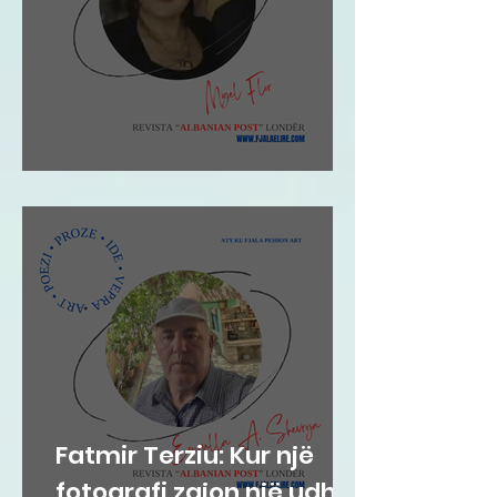
Migel Flor: Impresion
Fatmir Terziu: Kur një
fotografi zgjon një udhë