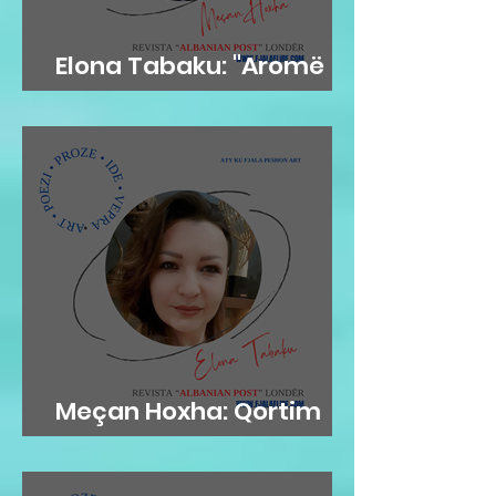
Elona Tabaku: "Aromë
gjethi"
Meçan Hoxha: Qortim
me dashuri