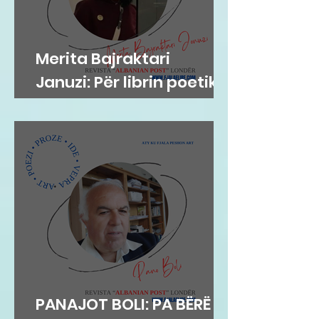
Merita Bajraktari
Januzi: Për librin poetik
”Teh nate” të Hazir
Mehmetit
PANAJOT BOLI: PA BËRË