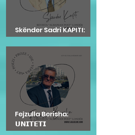
Skënder Sadri KAPITI:
Adem Jashari dhe...
Fejzulla Berisha:
𝗨𝗡𝗜𝗧𝗘𝗧𝗜
𝗜𝗡𝗦𝗧𝗜𝗧𝗨𝗖𝗜𝗢𝗡𝗔𝗟...