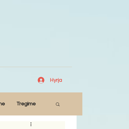
Hyrja
ne
Tregime