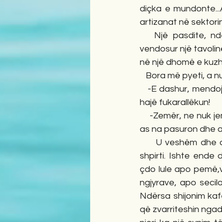
diçka e mundonte...A
artizanat në sektori
   Një pasdite, nd
vendosur një tavolin
në një dhomë e kuzh
   Bora më pyeti, a n
   -E dashur, mendo
hajë fukarallëkun!
    -Zemër, ne nuk je
as na pasuron dhe a
     U veshëm dhe d
shpirti. Ishte ende d
çdo lule apo pemë,v
ngjyrave, apo secil
Ndërsa shijonim kaf
që zvarriteshin nga