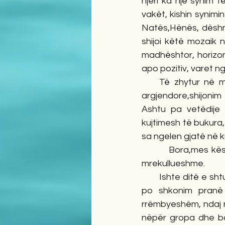
njeri ka një synim t
vakët, kishin synimi
Natës,Hënës, dëshmi
shijoi këtë mozaik 
madhështor, horizont
apo pozitiv, varet ng
    Të zhytur në me
argjendore,shijonim
Ashtu pa vetëdije 
kujtimesh të bukura
sa ngelen gjatë në ku
         Bora,mes k
mrekullueshme.
       Ishte ditë e s
po shkonim pranë 
rrëmbyeshëm, ndaj rr
nëpër gropa dhe ba