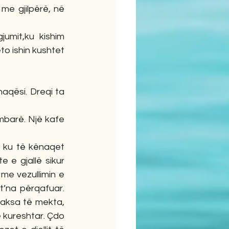
me gjilpërë, në 
umit,ku kishim 
o ishin kushtet 
aqësi. Dreqi ta 
 mbarë. Një kafe 
 ku të kënaqet 
e e gjallë sikur 
e vezullimin e 
’na përqafuar. 
aksa të mekta, 
kureshtar. Çdo 