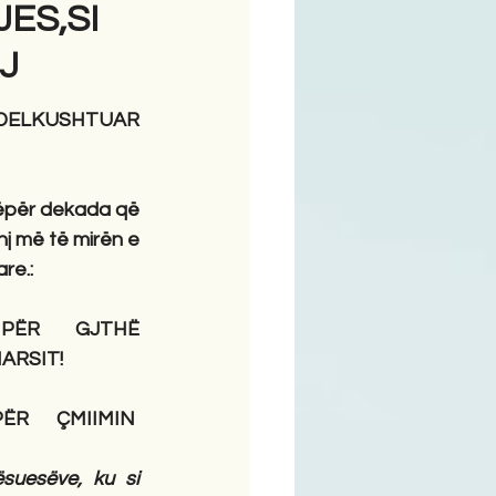
JES,SI
J
ODELKUSHTUAR 
ëpër dekada që 
j më të mirën e 
re.:
PËR GJTHË 
ARSIT!
R ÇMIIMIN  
uesëve, ku si 