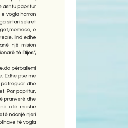
e ashtu papritur 
 e vogla harron 
a sirtari sekret 
angët,memece, e 
reale, lind edhe 
në një mision 
Misionarë të Dijes”, 
e,do përballemi 
. Edhe pse me 
ë patreguar dhe 
. Por papritur, 
jë pranverë dhe 
r në atë moshë 
të ndonjë njeri 
linave të vogla 