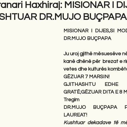
ranari Haxhiraj: MISIONAR I DI
SHTUAR DR.MUJO BUÇPAPA
MISIONAR I DIJES,SI M
DR.MUJO BUÇPAPA
Ju uroj gjithë mësuesëve n
kanë dhënë për  brezat e rin
vetes dhe kulturës kombëta
GËZUAR 7 MARSIN!
GJITHASHTU EDHE 
GRATË;GËZUAR DITA E 8 M
Tregim
DR.MUJO BUÇPAPA PË
LAUREAT!
Kushtuar dekadave të mës