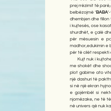
prej rrëzimit të parë
belbëzojmë ‘
BABA
’-
dhembjen dhe fillon t
i kujtesës, ose kasa
shurdhët, e çalë dhe 
për mësuesin e par
madhor,edukimin e br
për të cilët respekti
      Kujt nuk i kuj
me shokët dhe shoq
plot gabime ato vit
një dashuri të pakth
si në një ekran hyjn
e gojëmbël si nekt
njomëzake, ne të të
në univers që nuk ka