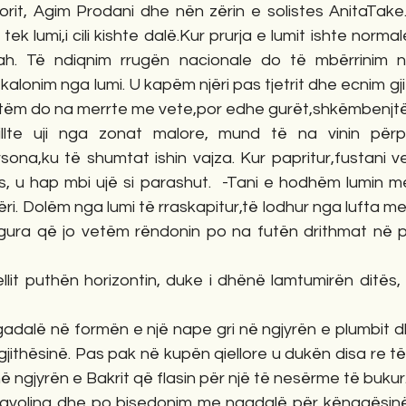
rit, Agim Prodani dhe nën zërin e solistes AnitaTake
k lumi,i cili kishte dalë.Kur prurja e lumit ishte normale
vah. Të ndiqnim rrugën nacionale do të mbërrinim 
lonim nga lumi. U kapëm njëri pas tjetrit dhe ecnim gjit
etëm do na merrte me vete,por edhe gurët,shkëmbenjt
llte uji nga zonat malore, mund të na vinin përpa
a,ku të shumtat ishin vajza. Kur papritur,fustani vere
, u hap mbi ujë si parashut.  -Tani e hodhëm lumin m
zëri. Dolëm nga lumi të rraskapitur,të lodhur nga lufta me u
lagura që jo vetëm rëndonin po na futën drithmat në pa
iellit puthën horizontin, duke i dhënë lamtumirën ditës,
ëngadalë në formën e një nape gri në ngjyrën e plumbit dh
jithësinë. Pas pak në kupën qiellore u dukën disa re t
ë ngjyrën e Bakrit që flasin për një të nesërme të bukur
 tavolina dhe po bisedonim me ngadalë për kënaqësinë