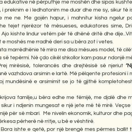
dra edukative në përputhje me moshën dhe sipas kushtev
i preknim e i ledhatonim me duar dhe me sy, sikur të i
 me ne. Me gojën hapur, i mahnitur kisha ngelur par
e tejet njerëzor të mësueses, edukatores sime, Drit
Ajo kishte lindur vetëm për të dhënë dritë dhe dije...Vit
e moshës me rradhë deri sa u bëra zot i vetes.
pata marrëdhënie të mira me disa mësues model, të cilët, 
a së tepërmi. Në çdo cikël shkollor kam pasur ndonjë mës
Prej mirësisë, tolerancës dhe drejtësisë së njeriut 
‘Nj
në vazhdova arsimin e lartë. Më pëlqente profesioni i 
oj mundësinë e arsimimit se jo të gjithë kompletohesh
h krijova familje,u bëra edhe me fëmijë, me djalë dhe 
 sikur i ndjenin mungesat e një jete më të mirë. Veçse ç
ijë për së mbari.  Me nivelin ekonomik, kulturor dhe pag
ërkesa përherë në rritje, u bë e vështirë.
 Bora ishte e qetë, por një brengë mes përmes ballit t