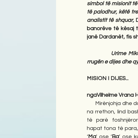
simbol të misionit të
të palodhur, këtë tre
analistit të shquar, 
banorëve të kësaj t
janë Dardanët, fis sh
            Urime Mik
rrugën e dijes dhe qy
MISION I DIJES...
ngaVilhelme Vrana H
      Mirënjohja dhe 
na rrethon, lind ba
të parë foshnjëror
hapat tona të para,
‘
Ma
' ose ‘
Ba
’ ose 