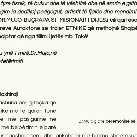
 tyre fisnik, të bukur dhe të vështirë dhe në emrin e gjit
gim ia dedikoj pedgogut, artistit të fjalës dhe mendimit
DR.MUJO BUÇPAPA SI  MISIONAR I DIJES,i cili qartëson
reve Autoktone se trojet ETNIKE që rrethojnë Shqipë
qiptar që nga fillimi i jetës mbi Tokë!
u ynë i mirë,Dr.Mujo,në 
tetërimit!
axhiraj!
dashuria për gjithçka që 
shkë me të qarën tonë 
e, me pasigurinë në 
 Dr.Mujo gjatë 
ceremonisë së ç
 me belbëzimin e parë 
kur ngashërehemi dhe ankohemi me britma shqetësues