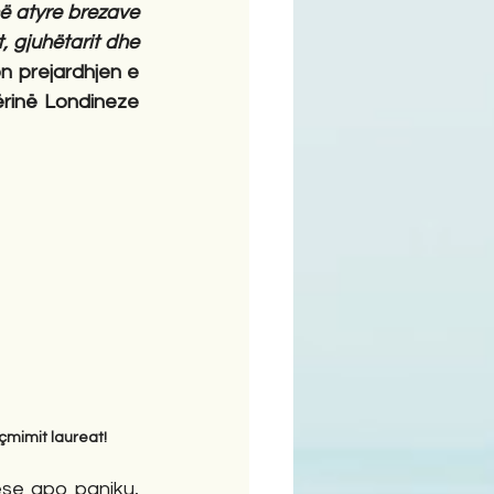
hë atyre brezave 
, gjuhëtarit dhe 
 prejardhjen e 
rinë Londineze 
mimit laureat!
e apo paniku, 