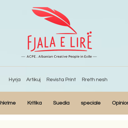
Hyrja
Artikuj
Revista Print
Rreth nesh
hkrime
Kritika
Suedia
speciale
Opinio