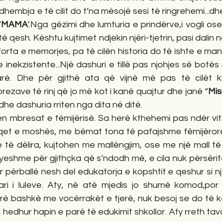
,dhembja e të cilit do t’na mësojë sesi të ringrehemi...dh
‘
MAMA
’.Nga gëzimi dhe lumturia e prindërve,i vogli ose
ë qesh. Kështu kujtimet ndjekin njëri-tjetrin, pasi dalin ng
forta e memorjes, pa të cilën historia do të ishte e m
inekzistente...Një dashuri e tillë pas njohjes së botës 
ë. Dhe për gjithë ata që vijnë më pas të cilët ka
ezave të rinj që jo më kot i kanë quajtur dhe janë “
 dhe dashuria rriten nga dita në ditë.
tohen mbresat e fëmijërisë. Sa herë kthehemi pas ndër vit
et e moshës, me bëmat tona të pafajshme fëmijërore
e të dëlira, kujtohen me mallëngjim, ose me një mall t
yeshme për gjithçka që s’ndodh më, e cila nuk përsëritet
or përballë nesh del edukatorja e kopshtit e qeshur si n
ari i luleve. Aty, në atë mjedis jo shumë komod,po
rë bashkë me vocërrakët e tjerë, nuk besoj se do të ke
 hedhur hapin e parë të edukimit shkollor. Aty rreth tavo