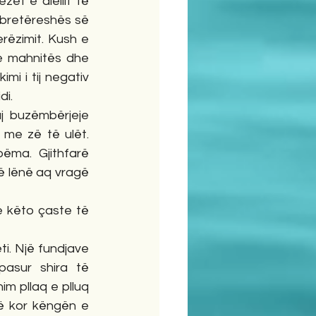
et e diellit të 
Mbretëreshës së 
ëzimit. Kush e 
e mahnitës dhe 
i i tij negativ 
di.
j buzëmbërjeje 
me zë të ulët. 
ëma. Gjithfarë 
 lënë aq vragë 
 këto çaste të 
ti. Një fundjave 
asur shira të 
m pllaq e plluq 
ë kor këngën e 