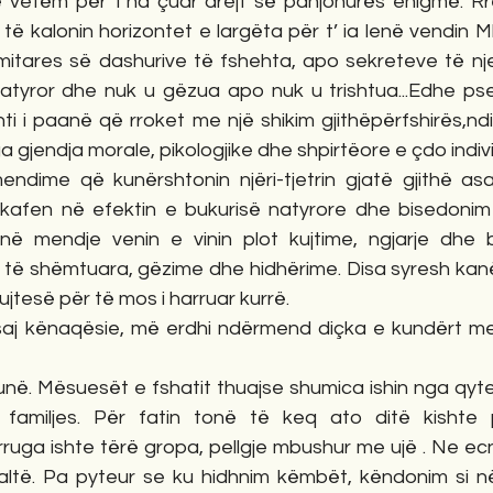
ë vetëm për t’na çuar drejt së panjohurës enigmë. Rrez
n të kalonin horizontet e largëta për t’ ia lenë vendin 
tares së dashurive të fshehta, apo sekreteve të njer
natyror dhe nuk u gëzua apo nuk u trishtua...Edhe ps
i i paanë që rroket me një shikim gjithëpërfshirës,ndikim
a gjendja morale, pikologjike dhe shpirtëore e çdo indivi
ndime që kunërshtonin njëri-tjetrin gjatë gjithë asa
 kafen në efektin e bukurisë natyrore dhe bisedonim 
në mendje venin e vinin plot kujtime, ngjarje dhe b
, të shëmtuara, gëzime dhe hidhërime. Disa syresh kanë
jtesë për të mos i harruar kurrë. 
ësaj kënaqësie, më erdhi ndërmend diçka e kundërt me
htunë. Mësuesët e fshatit thuajse shumica ishin nga qyte
familjes. Për fatin tonë të keq ato ditë kishte p
uga ishte tërë gropa, pellgje mbushur me ujë . Ne ecni
ltë. Pa pyteur se ku hidhnim këmbët, këndonim si n