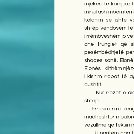
mjekes të kompozito
minutash mbërritëm te
kalonim se ishte 
shtëpi.vendosëm të ka
i rrëmbyeshëm jo v
dhe trungjet që si
pesëmbëdhjetë person
shoqes sonë, Elonës
Elonës... klithëm një
i kishim rrobat të 
gushtit.
      Kur rrezet e d
shtëpi.
     Errësira ra dal
madhështor mbuloi g
vezullime që feksin n
      U ngritëm nga