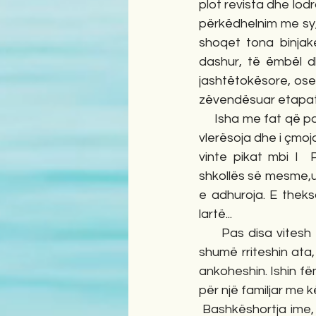
plot revista dhe lo
përkëdhelnim me sy, 
shoqet tona binjake
dashur, të ëmbël dh
jashtëtokësore, ose 
zëvendësuar etapat 
     Isha me fat që 
vlerësoja dhe i çmoj
vinte pikat mbi I  
shkollës së mesme,u
e adhuroja. E theks
lartë...
     Pas disa vites
shumë rriteshin ata,
ankoheshin. Ishin fëm
për një familjar me k
 Bashkëshortja ime,