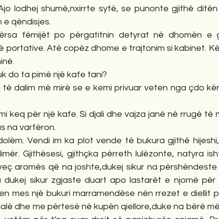
jo lodhej shumë,nxirrte sytë, se punonte gjithë ditën 
n e qëndisjes.
ërsa fëmijët po përgatitnin detyrat në dhomën e gj
ë portative. Atë copëz dhome e trajtonim si kabinet. Kët
inë.
uk do ta pimë një kafe tani?   
j të dalim më mirë se e kemi privuar veten nga çdo kën
mi keq për një kafe. Si djali dhe vajza janë në rrugë të
s na varfëron.
olëm. Vendi im ka plot vende të bukura gjithë hijeshi,
imër. Gjithësesi, gjithçka përreth lulëzonte, natyra isht
eç aromës që na joshte,dukej sikur na përshëndeste m
a dukej sikur zgjaste duart apo lastarët e njomë për t
en mes një bukuri marramendëse nën rrezet e diellit p
dalë dhe me përtesë në kupën qiellore,duke na bërë më 