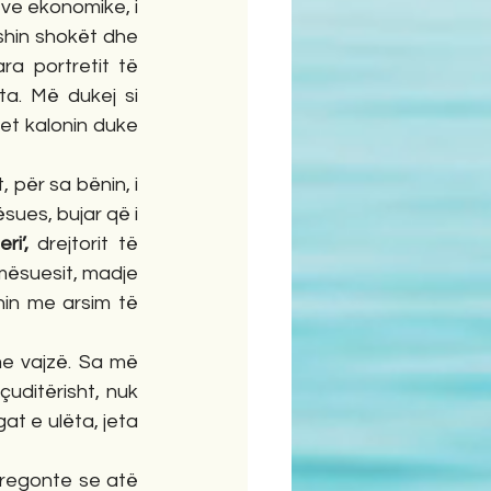
e ekonomike, i 
shin shokët dhe 
a portretit të 
a. Më dukej si 
et kalonin duke 
për sa bënin, i 
ues, bujar që i 
eri’, 
drejtorit të 
mësuesit, madje 
in me arsim të 
me vajzë. Sa më 
uditërisht, nuk 
at e ulëta, jeta 
regonte se atë 