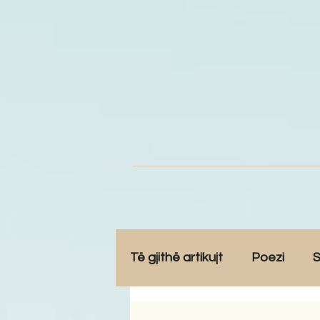
Të gjithë artikujt
Poezi
S