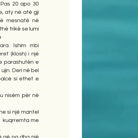
.Pas 20 apo 30 
, aty në atë gji 
në mesnatë në 
hë frikë se lumi 
ë
ra. Ishim mbi 
f (klosh) i një 
e parashutën e 
jin. Deri në bel 
lcë si ethet e 
 u nisëm për në 
e si një mantel 
ë  kuqrremta me 
.
 që na dha një 