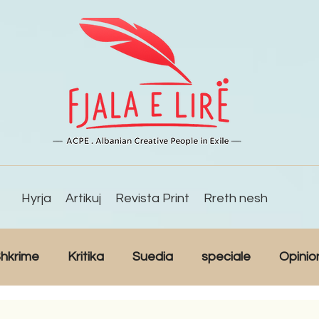
Hyrja
Artikuj
Revista Print
Rreth nesh
hkrime
Kritika
Suedia
speciale
Opinio