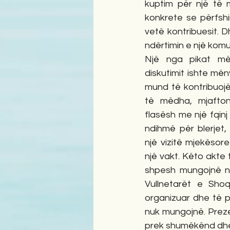
kuptim për një të 
konkrete se përfshi
vetë kontribuesit. D
ndërtimin e një kom
Një nga pikat më
diskutimit ishte mëny
mund të kontribuojë
të mëdha, mjafton
flasësh me një fqinj
ndihmë për blerjet,
një vizitë mjekësor
një vakt. Këto akte t
shpesh mungojnë në
Vullnetarët e Shoq
organizuar dhe të pë
nuk mungojnë. Preze
prek shumëkënd dhe