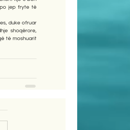
po jep fryte të 
s, duke ofruar 
hje shoqërore, 
ë të moshuarit 