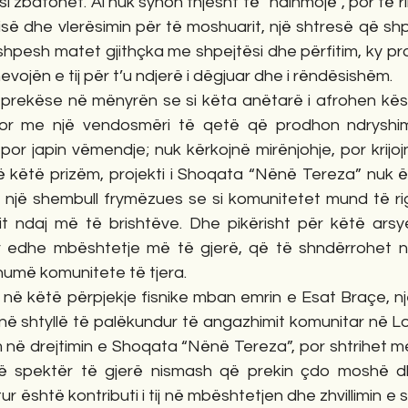
 zbatohet. Ai nuk synon thjesht të “ndihmojë”, por të rikt
isë dhe vlerësimin për të moshuarit, një shtresë që sh
 shpesh matet gjithçka me shpejtësi dhe përfitim, ky pr
vojën e tij për t’u ndjerë i dëgjuar dhe i rëndësishëm.
t prekëse në mënyrën se si këta anëtarë i afrohen kësa
or me një vendosmëri të qetë që prodhon ndryshim 
or japin vëmendje; nuk kërkojnë mirënjohje, por krijoj
 këtë prizëm, projekti i Shoqata “Nënë Tereza” nuk ë
 një shembull frymëzues se si komunitetet mund të rigj
t ndaj më të brishtëve. Dhe pikërisht për këtë arsye,
r edhe mbështetje më të gjerë, që të shndërrohet n
umë komunitete të tjera.
 në këtë përpjekje fisnike mban emrin e Esat Braçe, një
në shtyllë të palëkundur të angazhimit komunitar në Lon
 në drejtimin e Shoqata “Nënë Tereza”, por shtrihet me
ë spektër të gjerë nismash që prekin çdo moshë dh
r është kontributi i tij në mbështetjen dhe zhvillimin e 