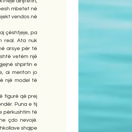
hejë dinjitetin, 
pesh mbetet në 
ojekt vendos në 
j çështjeje, pa 
real. Ata nuk 
në arsye për të 
shtë vetëm një 
ejnë shpirtin e 
 ai meriton jo 
ë një model të 
 figurë që prej 
dër. Puna e tij 
 përkushtim të 
e çdo nevojë. 
shkollave shqipe 