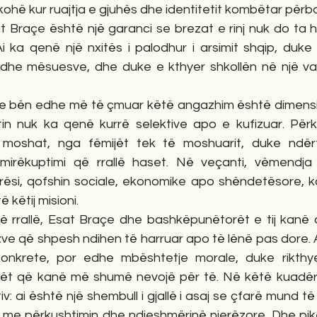
kohë kur ruajtja e gjuhës dhe identitetit kombëtar përbal
 Braçe është një garanci se brezat e rinj nuk do ta hu
i ka qenë një nxitës i palodhur i arsimit shqip, duke 
 dhe mësuesve, dhe duke e kthyer shkollën në një vat
e bën edhe më të çmuar këtë angazhim është dimensioni 
n nuk ka qenë kurrë selektive apo e kufizuar. Përku
a moshat, nga fëmijët tek të moshuarit, duke ndërt
irëkuptimi që rrallë haset. Në veçanti, vëmendja 
rësi, qofshin sociale, ekonomike apo shëndetësore, k
ë këtij misioni.
ë rrallë, Esat Braçe dhe bashkëpunëtorët e tij kanë ar
zve që shpesh ndihen të harruar apo të lënë pas dore. 
onkrete, por edhe mbështetje morale, duke rikthye
dët që kanë më shumë nevojë për të. Në këtë kuadër, fi
iv: ai është një shembull i gjallë i asaj se çfarë mund të a
n me përkushtimin dhe ndjeshmërinë njerëzore. Dhe pikë