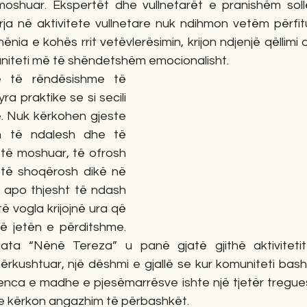
moshuar. Ekspertët dhe vullnetarët e pranishëm sol
rja në aktivitete vullnetare nuk ndihmon vetëm përfitu
hënia e kohës rrit vetëvlerësimin, krijon ndjenjë qëllimi
uniteti më të shëndetshëm emocionalisht.
 të rëndësishme të 
ra praktike se si secili 
. Nuk kërkohen gjeste 
 të ndalesh dhe të 
 të moshuar, të ofrosh 
 të shoqërosh dikë në 
e apo thjesht të ndash 
ë vogla krijojnë ura që 
 jetën e përditshme. 
ata “Nënë Tereza” u panë gjatë gjithë aktivitetit 
rkushtuar, një dëshmi e gjallë se kur komuniteti bashk
nca e madhe e pjesëmarrësve ishte një tjetër tregues 
 kërkon angazhim të përbashkët.