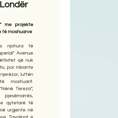
 Londër
 me projekte 
ë të moshuarve
 njohura të 
mperial” Avenue 
ktivitet që nuk 
tiv, por mbante 
njerëzor, luftën 
 moshuarit. 
Nënë Tereza”, 
 pjesëmarrës, 
he qytetarë të 
më urgjente në 
e. Tavolinat e 