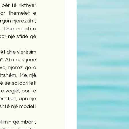
 për të rikthyer 
uar themelet e 
rgon njerëzisht, 
e. Dhe ndoshta 
or një sfidë që 
t dhe vlerësim 
 Ata nuk janë 
ve, njerëz që e 
tshëm. Me një 
se solidariteti 
ë vegjël, por të 
shtjen, apo një 
htë një model i 
limin që mbart, 