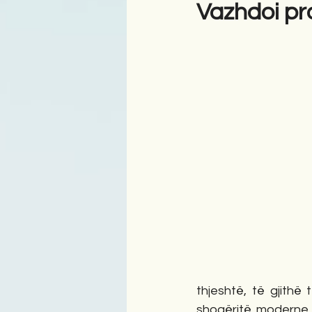
Vazhdoi pr
thjeshtë, të gjithë
shoqëritë moderne. 