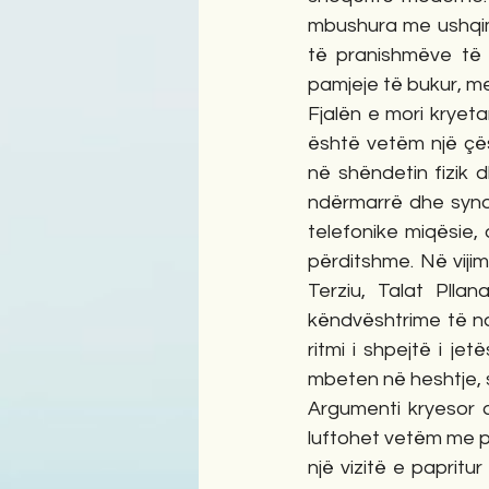
mbushura me ushqime t
të pranishmëve të 
pamjeje të bukur, me
Fjalën e mori kryeta
është vetëm një çës
në shëndetin fizik 
ndërmarrë dhe synon t
telefonike miqësie,
përditshme. Në vijim
Terziu, Talat Plla
këndvështrime të nd
ritmi i shpejtë i j
mbeten në heshtje,
Argumenti kryesor që
luftohet vetëm me po
një vizitë e paprit