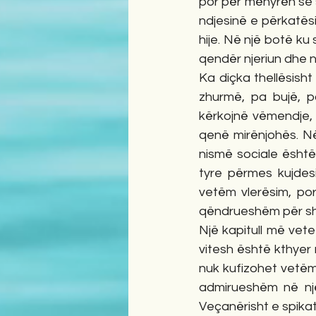
por për mënyrën se si
ndjesinë e përkatës
hije. Në një botë ku
qendër njeriun dhe ne
Ka diçka thellësish
zhurmë, pa bujë, p
kërkojnë vëmendje, p
qenë mirënjohës. Në
nismë sociale është
tyre përmes kujdesi
vetëm vlerësim, po
qëndrueshëm për sh
Një kapitull më vete
vitesh është kthyer 
nuk kufizohet vetëm
admirueshëm në nj
Veçanërisht e spikatu