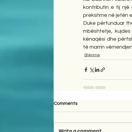
kontributin e tij nj
prekshme në jetën e
Duke përfunduar the
mbështetje, kujdes 
kënaqësi dhe përfsh
të marrin vëmendjen
Shkrime
Comments
Write a comment...