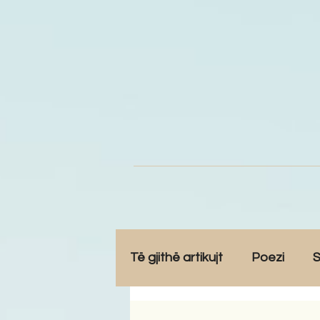
Të gjithë artikujt
Poezi
S