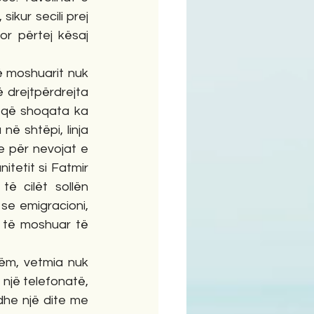
ikur secili prej 
r përtej kësaj 
ë moshuarit nuk 
drejtpërdrejta 
 që shoqata ka 
në shtëpi, linja 
e për nevojat e 
tetit si Fatmir 
ë cilët sollën 
e emigracioni, 
 të moshuar të 
hëm, vetmia nuk 
një telefonatë, 
he një dite me 