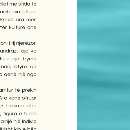
let me sfida të 
mbasin lidhjen 
krijuar ura mes 
ër kulture dhe 
i tij njerëzor. 
ndrazi, ajo ka 
uar një frymë 
ndaj atyre që 
a qenë një nga 
ritur të prekin 
Ata kanë ofruar 
r besimin dhe 
gura e tij del 
rrijë një individ 
risht kjo e bën 