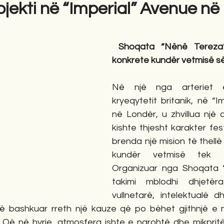
ojekti në “Imperial” Avenue në
Shoqata “Nënë Tereza”
konkrete kundër vetmisë s
Në një nga arteriet e
kryeqytetit britanik, në “I
në Londër, u zhvillua një a
kishte thjesht karakter fes
brenda një mision të thellë 
kundër vetmisë tek të
Organizuar nga Shoqata “
takimi mblodhi dhjetëra
vullnetarë, intelektualë d
 të bashkuar rreth një kauze që po bëhet gjithnjë e 
Që në hyrje, atmosfera ishte e ngrohtë dhe mikpritës