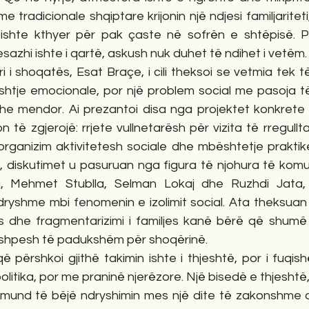
radicionale shqiptare krijonin një ndjesi familjariteti, s
ishte kthyer për pak çaste në sofrën e shtëpisë. Po
sazhi ishte i qartë, askush nuk duhet të ndihet i vetëm.
ri i shoqatës, Esat Braçe, i cili theksoi se vetmia tek t
htje emocionale, por një problem social me pasoja të 
dhe mendor. Ai prezantoi disa nga projektet konkrete
ë zgjerojë: rrjete vullnetarësh për vizita të rregullta 
 organizim aktivitetesh sociale dhe mbështetje praktik
, diskutimet u pasuruan nga figura të njohura të komuni
na, Mehmet Stublla, Selman Lokaj dhe Ruzhdi Jata, t
ryshme mbi fenomenin e izolimit social. Ata theksuan s
etës dhe fragmentarizimi i familjes kanë bërë që shumë
 shpesh të padukshëm për shoqërinë.
 përshkoi gjithë takimin ishte i thjeshtë, por i fuqis
litika, por me praninë njerëzore. Një bisedë e thjeshtë, 
ur mund të bëjë ndryshimin mes një dite të zakonshme d