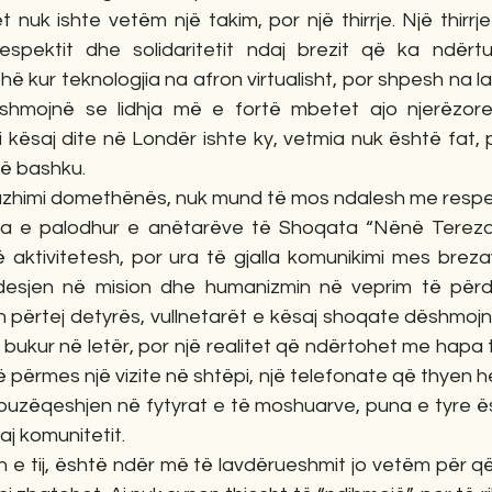
t nuk ishte vetëm një takim, por një thirrje. Një thirrje
respektit dhe solidaritetit ndaj brezit që ka ndërt
ë kur teknologjia na afron virtualisht, por shpesh na la
 dëshmojnë se lidhja më e fortë mbetet ajo njerëzor
 kësaj dite në Londër ishte ky, vetmia nuk është fat, p
ë bashku.
ngazhimi domethënës, nuk mund të mos ndalesh me respek
a e palodhur e anëtarëve të Shoqata “Nënë Tereza”.
ë aktivitetesh, por ura të gjalla komunikimi mes breza
desjen në mision dhe humanizmin në veprim të përdi
përtej detyrës, vullnetarët e kësaj shoqate dëshmojnë 
 bukur në letër, por një realitet që ndërtohet me hapa t
ërmes një vizite në shtëpi, një telefonate që thyen he
n buzëqeshjen në fytyrat e të moshuarve, puna e tyre ës
aj komunitetit.
in e tij, është ndër më të lavdërueshmit jo vetëm për qël