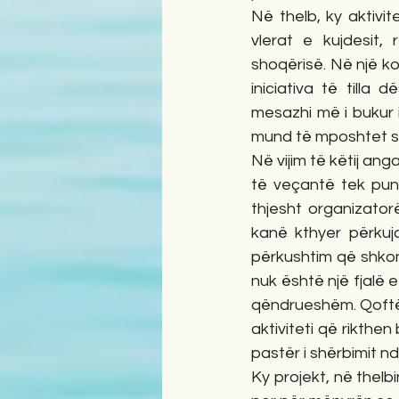
Në thelb, ky aktivite
vlerat e kujdesit, 
shoqërisë. Në një koh
iniciativa të tilla
mesazhi më i bukur i
mund të mposhtet s
Në vijim të këtij a
të veçantë tek pun
thjesht organizator
kanë kthyer përkuj
përkushtim që shkon 
nuk është një fjalë e
qëndrueshëm. Qoftë p
aktiviteti që rikthe
pastër i shërbimit nd
Ky projekt, në thelb