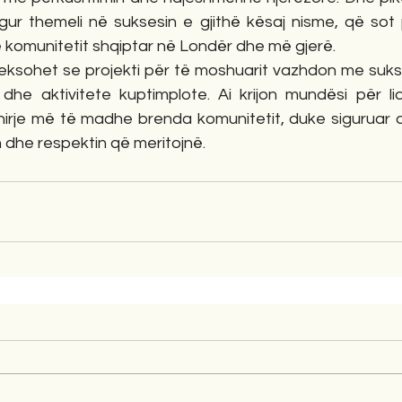
ë gur themeli në suksesin e gjithë kësaj nisme, që sot 
 komunitetit shqiptar në Londër dhe më gjerë.
ksohet se projekti për të moshuarit vazhdon me sukse
dhe aktivitete kuptimplote. Ai krijon mundësi për lid
irje më të madhe brenda komunitetit, duke siguruar q
 dhe respektin që meritojnë.