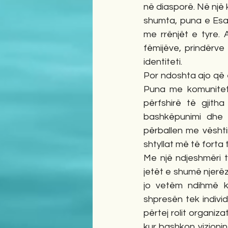
në diasporë. Në një 
shumta, puna e Esat
me rrënjët e tyre. A
fëmijëve, prindërve
identiteti.
Por ndoshta ajo që 
Puna me komuniteti
përfshirë të gjith
bashkëpunimi dhe m
përballen me vështi
shtyllat më të forta t
Me një ndjeshmëri t
jetët e shumë njerë
jo vetëm ndihmë k
shpresën tek indivi
përtej rolit organizat
kur bashkon vizioni