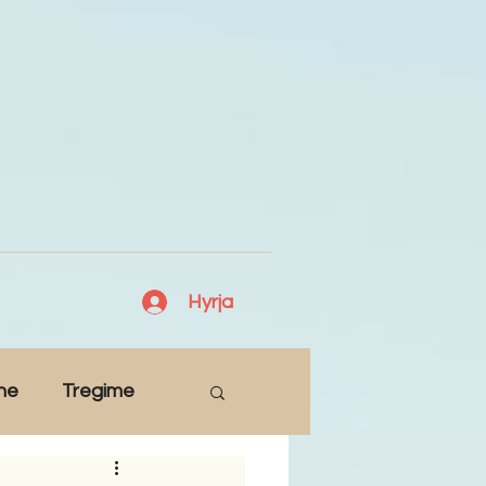
Hyrja
ne
Tregime