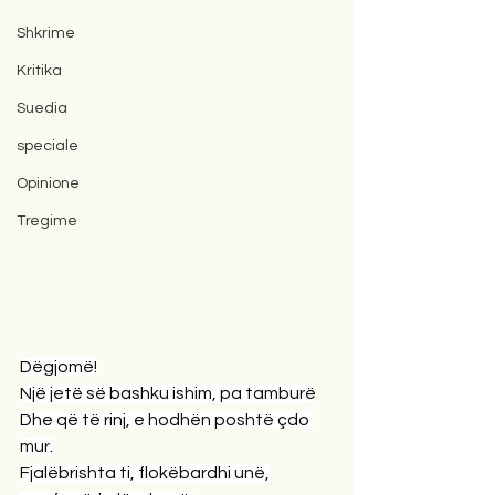
Shkrime
Kritika
Suedia
speciale
Opinione
Tregime
Dëgjomë!
Një jetë së bashku ishim, pa tamburë
Dhe që të rinj, e hodhën poshtë çdo 
mur.
Fjalëbrishta ti, flokëbardhi unë,