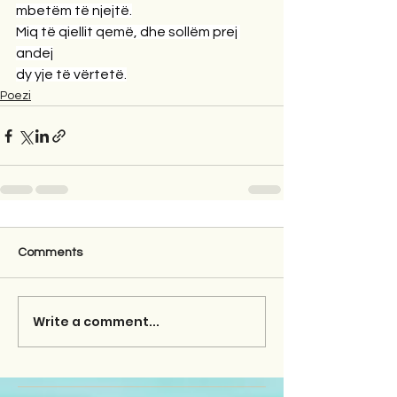
mbetëm të njejtë.
Miq të qiellit qemë, dhe sollëm prej 
andej
dy yje të vërtetë.
Poezi
Comments
Write a comment...