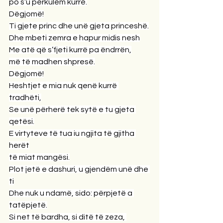
po s’u përkulëm kurrë.
Dëgjomë!
Ti gjete princ dhe unë gjeta princeshë.
Dhe mbeti zemra e hapur midis nesh
Me atë që s’fjeti kurrë pa ëndrrën,
më të madhen shpresë.
Dëgjomë!
Heshtjet e mia nuk qenë kurrë 
tradhëti,
Se unë përherë tek sytë e tu gjeta 
qetësi.
E virtyteve të tua iu ngjita të gjitha 
herët
të miat mangësi.
Plot jetë e dashuri, u gjendëm unë dhe 
ti
Dhe nuk u ndamë, sido: përpjetë a 
tatëpjetë.
Si net të bardha, si ditë të zeza, 