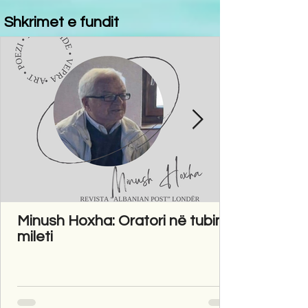
Shkrimet e fundit
Minush Hoxha: Oratori në tubim
mileti