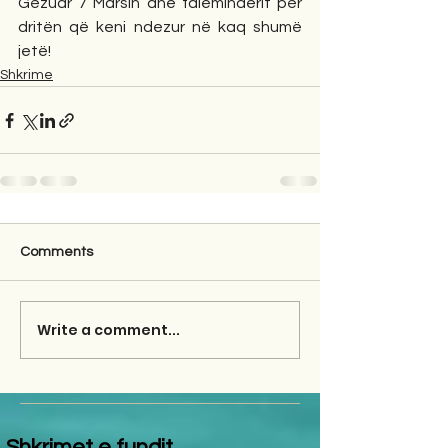
Gëzuar 7 Marsin dhe faleminderit për 
dritën që keni ndezur në kaq shumë 
jetë!
Shkrime
Comments
Write a comment...
Shkrimet e fundit