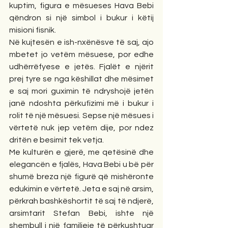
kuptim, figura e mësueses Hava Bebi 
qëndron si një simbol i bukur i këtij 
misioni fisnik.
Në kujtesën e ish-nxënësve të saj, ajo 
mbetet jo vetëm mësuese, por edhe 
udhërrëfyese e jetës. Fjalët e njërit 
prej tyre se nga këshillat dhe mësimet 
e saj mori guximin të ndryshojë jetën 
janë ndoshta përkufizimi më i bukur i 
rolit të një mësuesi. Sepse një mësues i 
vërtetë nuk jep vetëm dije, por ndez 
dritën e besimit tek vetja.
Me kulturën e gjerë, me qetësinë dhe 
elegancën e fjalës, Hava Bebi u bë për 
shumë breza një figurë që mishëronte 
edukimin e vërtetë. Jeta e saj në arsim, 
përkrah bashkëshortit të saj të ndjerë, 
arsimtarit Stefan Bebi, ishte një 
shembull i një familjeje të përkushtuar 