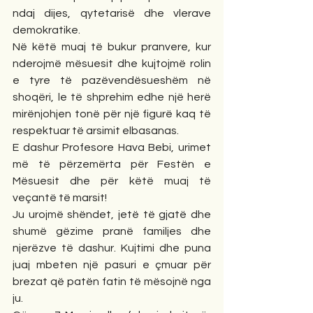
ndaj dijes, qytetarisë dhe vlerave 
demokratike.
Në këtë muaj të bukur pranvere, kur 
nderojmë mësuesit dhe kujtojmë rolin 
e tyre të pazëvendësueshëm në 
shoqëri, le të shprehim edhe një herë 
mirënjohjen tonë për një figurë kaq të 
respektuar të arsimit elbasanas.
E dashur Profesore Hava Bebi, urimet 
më të përzemërta për Festën e 
Mësuesit dhe për këtë muaj të 
veçantë të marsit!
Ju urojmë shëndet, jetë të gjatë dhe 
shumë gëzime pranë familjes dhe 
njerëzve të dashur. Kujtimi dhe puna 
juaj mbeten një pasuri e çmuar për 
brezat që patën fatin të mësojnë nga 
ju.