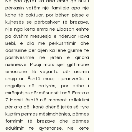
Në çdo qytet ka disa emra që nuk i 
përkasin vetëm një familjeje apo një 
kohe të caktuar, por bëhen pjesë e 
kujtesës së përbashkët të brezave. 
Një nga këta emra në Elbasan është 
pa dyshim mësuesja e nderuar Hava 
Bebi, e cila me përkushtimin dhe 
dashurinë për dijen ka lënë gjurmë të 
pashlyeshme në jetën e qindra 
nxënësve. Muaji mars sjell gjithmonë 
emocione të veçanta për arsimin 
shqiptar. Është muaji i pranverës, i 
ringjalljes së natyrës, por edhe i 
mirënjohjes për mësuesit tanë. Festa e 
7 Marsit është një moment reflektimi 
për ata që i kanë dhënë jetës së tyre 
kuptim përmes mësimdhënies, përmes 
formimit të brezave dhe përmes 
edukimit të qytetarisë. Në këtë 