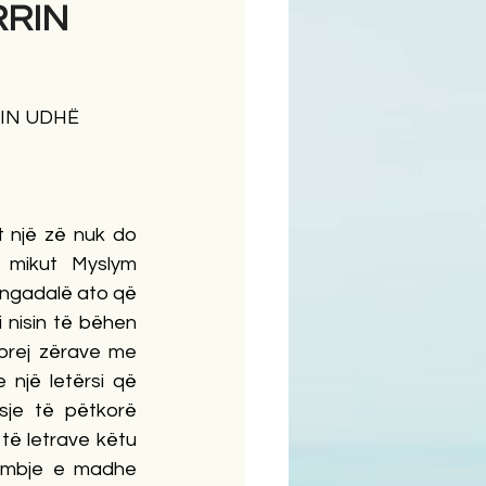
RRIN
RIN UDHË
t një zë nuk do 
 mikut Myslym 
ngadalë ato që 
i nisin të bëhen 
 prej zërave me 
e një letërsi që 
sje të pëtkorë 
j të letrave këtu 
himbje e madhe 