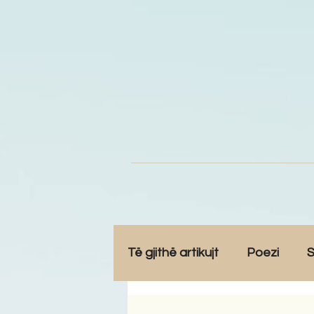
Të gjithë artikujt
Poezi
S