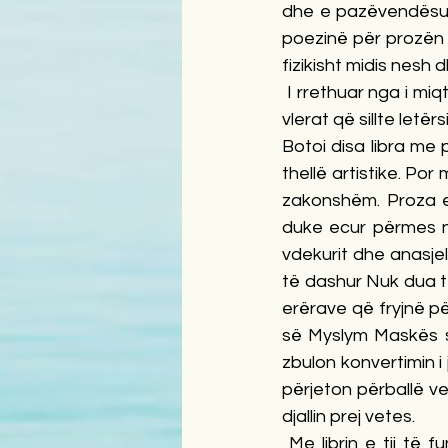
dhe e pazëvendësues
poezinë për prozën d
fizikisht midis nesh
 I rrethuar nga i mi
vlerat që sillte letër
Botoi disa libra me 
thellë artistike. Por 
zakonshëm. Proza e 
duke ecur përmes një 
vdekurit dhe anasjell
të dashur Nuk dua të
erërave që fryjnë për
së Myslym Maskës sh
zbulon konvertimin i
përjeton përballë ve
djallin prej vetes.
 Me librin e tij të 