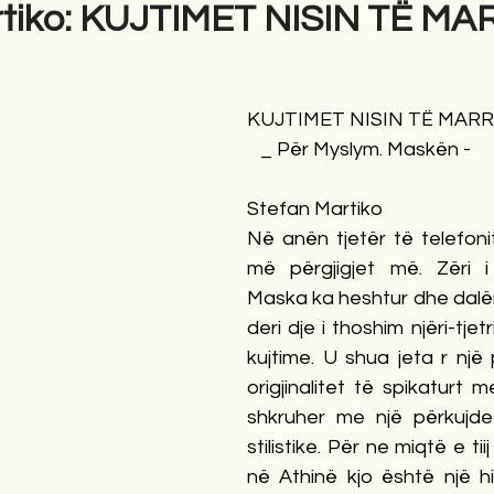
rtiko: KUJTIMET NISIN TË MA
KUJTIMET NISIN TË MAR
   _ Për Myslym. Maskën -
Stefan Martiko
Në anën tjetër të telefoni
më përgjigjet më. Zëri i
Maska ka heshtur dhe dalë
deri dje i thoshim njëri-tjetr
kujtime. U shua jeta r një
origjinalitet të spikaturt m
shkruher me një përkujde
stilistike. Për ne miqtë e tii
në Athinë kjo është një 