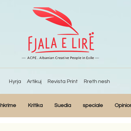
Hyrja
Artikuj
Revista Print
Rreth nesh
hkrime
Kritika
Suedia
speciale
Opinio