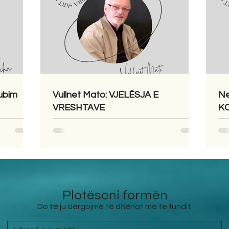
ubim
Vullnet Mato: VJELËSJA E
Ne
VRESHTAVE
KO
Plotësoni formën
Do të ju dërgojmë të dhënat më te fundit.