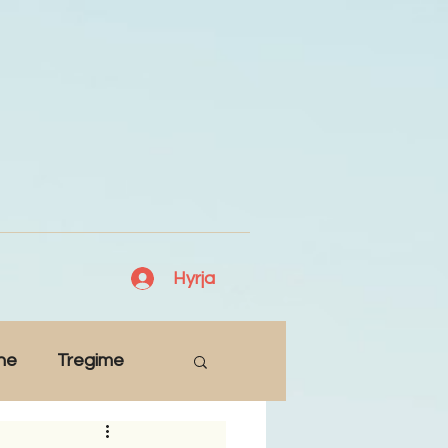
Hyrja
ne
Tregime