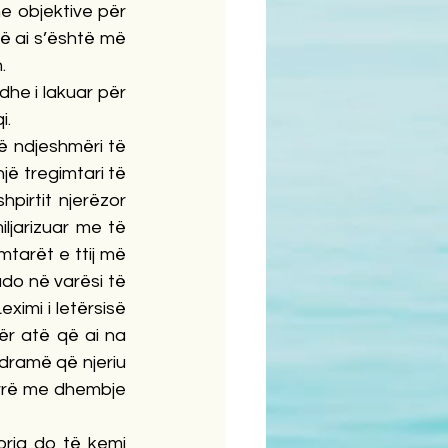
 objektive për 
ë ai s’është më 
.
he i lakuar për 
i.
ë ndjeshmëri të 
një tregimtari të 
irtit njerëzor 
iljarizuar me të 
mtarët e ttij më 
do në varësi të 
ximi i letërsisë 
r atë që ai na 
dramë që njeriu 
errë me dhembje 
orja do të kemi 