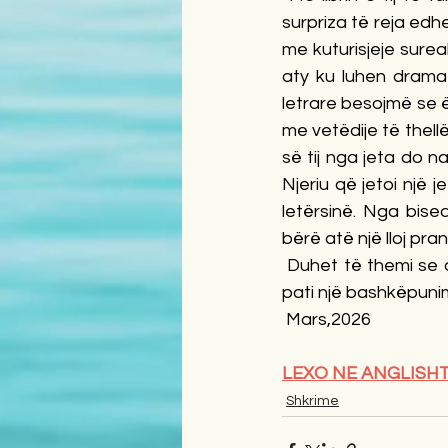
surpriza të reja edhe
me kuturisjeje sureal
aty ku luhen dramat
letrare besojmë se ës
me vetëdije të thell
së tij nga jeta do n
Njeriu që jetoi një j
letërsinë. Nga bised
bërë atë një lloj pr
 Duhet të themi se a
pati një bashkëpunim
 Mars,2026
LEXO NE ANGLISHT
Shkrime