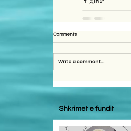
Comments
Write a comment...
Shkrimet e fundit