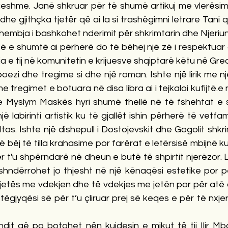
hme. Janë shkruar për të shumë artikuj me vlerësime
he gjithçka tjetër që ai la si trashëgimni letrare Tani q
 dhembja i bashkohet nderimit për shkrimtarin dhe Njeriun
qtë e shumtë ai përherë do të bëhej një zë i respektuar d
sia e tij në komunitetin e krijuesve shqiptarë këtu në Greq
poezi dhe tregime si dhe një roman. Ishte një lirik me nj
me tregimet e botuara në disa libra ai i tejkaloi kufijtë.e 
Myslym Maskës hyri shumë thellë në të fshehtat e shp
labirinti artistik ku të gjallët ishin përherë të vetfam
tas. Ishte një dishepull i Dostojevskit dhe Gogolit shkri
 bëj të tilla krahasime por farërat e letërsisë mbijnë ku
 t'u shpërndarë në dheun e butë të shpirtit njerëzor. Le
ndërrohet jo thjesht në një kënaqësi estetike por pë
 jetës me vdekjen dhe të vdekjes me jetën por për atë 
tëgjyqësi së për t’u çliruar prej së keqes e për të nxj
fundit që po botohet nën kujdesin e mikut të tij Ilir Mb