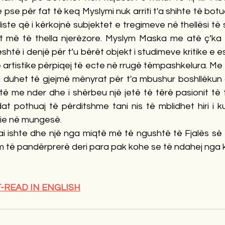
 pse për fat të keq Myslymi nuk arriti t'a shihte të botu
iste që i kërkojnë subjektet e tregimeve në thellësi të sh
 më të thella njerëzore. Myslym Maska me atë ç’ka la
htë i denjë për t’u bërët objekt i studimeve kritike e e
ë artistike përpiqej të ecte në rrugë tëmpashkelura. Me r
a duhet të gjejmë mënyrat për t'a mbushur boshllëkun q
etë me nder dhe i shërbeu një jetë të tërë pasionit të ti
at pothuaj të përditshme tani nis të mblidhet hiri i ku
anie në mungesë.
i ishte dhe një nga miqtë më të ngushtë të Fjalës së L
 të pandërprerë deri para pak kohe se të ndahej nga kj
-READ IN ENGLISH