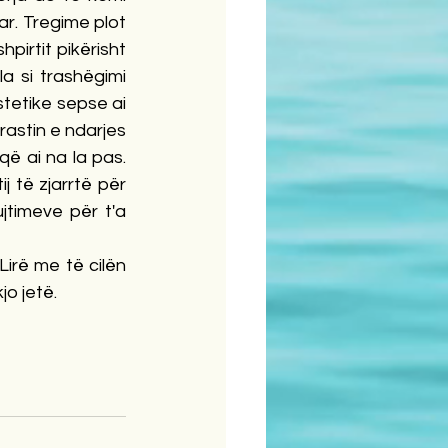
ar. Tregime plot 
pirtit pikërisht 
 si trashëgimi 
stetike sepse ai 
astin e ndarjes 
ë ai na la pas. 
j të zjarrtë për 
jtimeve për t'a 
irë me të cilën 
o jetë.