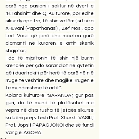
parë nga pasioni i selitur në dyert e 
"H.Tahsinit" dhe Q. Kulturore, por edhe 
sikur dy apo tre, të ishin vetëm ( si Luiza 
XHuvani (Papathanasi) , Zef Mosi, apo 
Lert Vasili që janë dhe mbeten gurë 
diamanti në kurorën e artit skenik 
shqiptar;
 do të mjaftonin të ishin një burim 
krenarie për çdo sarandiot në qytetin 
që i duartrokiti për herë të parë në një 
rrugë të vështirë dhe magjike: rrugën e 
te mundimshme të artit."
Kolana kulturore "SARANDA", gur pas 
guri, do të mund të plotësohet me 
vepra në disa fusha të jetaës sikurse 
ka bërë prej vitesh Prof. Xhorxhi VASILI, 
Prof. Jopsif PAPAGJONOI dhe së fundi 
Vangjel AGORA.