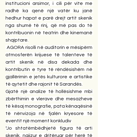
institucioni arsimor, i cili për vite me 
radhë ka qenë një vatër ku janë 
hedhur hapat e parë drejt artit skenik 
nga shumë të rinj, që më pas do të 
kontribuonin në teatrin dhe kinemanë 
shqiptare.
 AGORA risolli në auditorin e mësipërm 
atmosferën krijuese të talenteve të 
artit skenik në disa dekada dhe 
kontributin e tyre të rëndësishëm në 
gjallërimin e jetës kulturore e artistike 
të qytetit dhe rajonit të Sarandës.
Gjatë një analize të hollësishme mbi 
zbërthimin e vlerave dhe mesazheve 
të kësaj monografie, pata kënaqësinë 
të nënvizoja në fjalën kryesore të 
eventit një moment konkludiv 
"Jo shtatëmbëdhjetë figura të arti 
skenik, ngjizur e dritëruar për herë të 