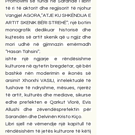
Promovimi së fundi në Sarandë i librit 
të ri të aktorit dhe regjisorit të njohur 
Vangjel AGORA,“ATJE KU SHKËNDIJA E 
ARTIT SKENIK BËRI STREHË”; një botim 
monografik dedikuar historisë dhe 
kujtesës së artit skenik që u ngjiz dhe 
mori udhë në gjimnazin emërmadh 
“Hasan Tahsini”;
ishte një ngjarje e rëndësishme 
kulturore në qytetin bregdetar, që bëri 
bashkë nën moderimin e ikonës së 
arsimit Xhorxhi VASILI, intelektualë të 
fushave të ndryshme, mësues, njerëz 
të artit, kulturës dhe mediave, sikurse 
edhe prefekten e Qarkut Vlorë, Evis 
Allushi dhe zëvendësprefektin për 
Sarandën dhe Delvinën Kristo Kiço.
Libri sjell në vëmendje një kapitull të 
rëndësishëm të jetës kulturore të këtij 