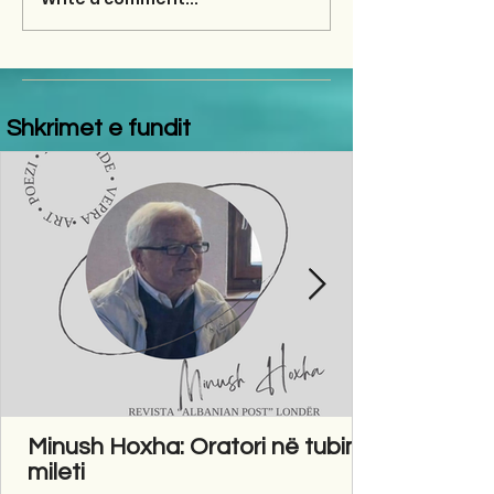
Shkrimet e fundit
Minush Hoxha: Oratori në tubim
mileti