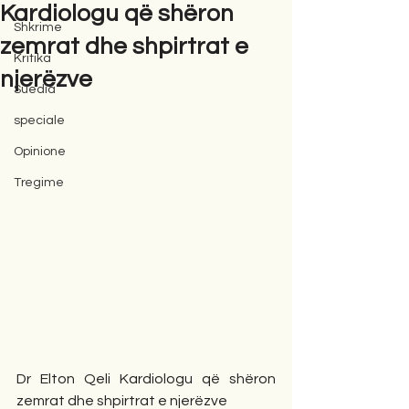
Kardiologu që shëron
Shkrime
zemrat dhe shpirtrat e
Kritika
njerëzve
Suedia
speciale
Opinione
Tregime
Dr Elton Qeli Kardiologu që shëron 
zemrat dhe shpirtrat e njerëzve