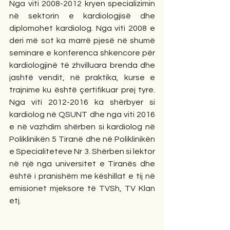
Nga viti 2008-2012 kryen specializimin 
në sektorin e kardiologjisë dhe 
diplomohet kardiolog. Nga viti 2008 e 
deri më sot ka marrë pjesë në shumë 
seminare e konferenca shkencore për 
kardiologjinë të zhvilluara brenda dhe 
jashtë vendit, në praktika, kurse e 
trajnime ku është çertifikuar prej tyre. 
Nga viti 2012-2016 ka shërbyer si 
kardiolog në QSUNT dhe nga viti 2016 
e në vazhdim shërben si kardiolog në 
Poliklinikën 5 Tiranë dhe në Poliklinikën 
e Specialiteteve Nr 3. Shërben si lektor 
në një nga universitet e Tiranës dhe 
është i pranishëm me këshillat e tij në 
emisionet mjeksore të TVSh, TV Klan 
etj.