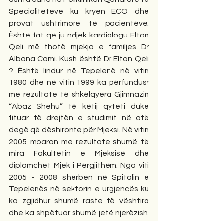
Specialiteteve ku kryen ECO dhe 
provat ushtrimore të pacientëve. 
Është fat që ju ndjek kardiologu Elton 
Qeli më thotë mjekja e familjes Dr 
Albana Cami. Kush është Dr Elton Qeli 
? Është lindur në Tepelenë në vitin 
1980 dhe në vitin 1999 ka përfundusr 
me rezultate të shkëlqyera Gjimnazin 
“Abaz Shehu” të këtij qyteti duke 
fituar të drejtën e studimit në atë 
degë që dëshironte për Mjeksi. Në vitin 
2005 mbaron me rezultate shumë të 
mira Fakultetin e Mjeksisë dhe 
diplomohet Mjek i Përgjithëm. Nga viti 
2005 - 2008 shërben në Spitalin e 
Tepelenës në sektorin e urgjencës ku 
ka zgjidhur shumë raste të vështira 
dhe ka shpëtuar shumë jetë njerëzish. 