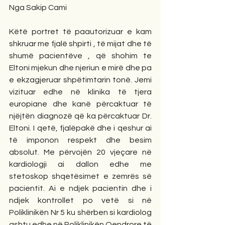
Nga Sakip Cami
Këtë portret të paautorizuar e kam 
shkruar me fjalë shpirti , të mijat dhe të 
shumë pacientëve , që shohim te 
Eltoni mjekun dhe njeriun e mirë dhe pa 
e ekzagjeruar shpëtimtarin tonë. Jemi 
vizituar edhe në klinika të tjera 
europiane dhe kanë përcaktuar të 
njëjtën diagnozë që ka përcaktuar Dr. 
Eltoni. I qetë, fjalëpakë dhe i qeshur ai 
të imponon respekt dhe besim 
absolut. Me përvojën 20 vjeçare në 
kardiologji ai dallon edhe me 
stetoskop shqetësimet e zemrës së 
pacientit. Ai e ndjek pacientin dhe i 
ndjek kontrollet po vetë si në 
Poliklinikën Nr 5 ku shërben si kardiolog 
ashtu edhe në Poliklinikën Qendrore të 