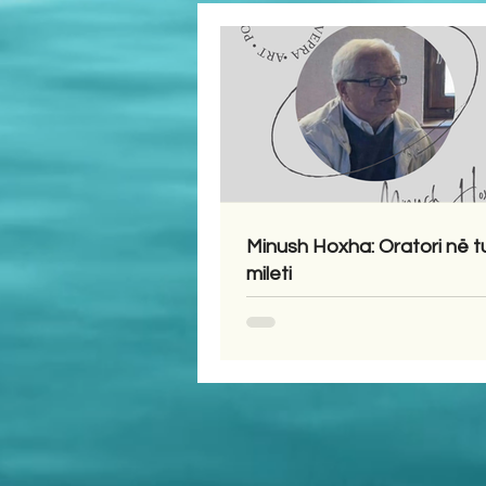
Minush Hoxha: Oratori në t
mileti