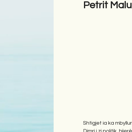
Petrit Malus
Shtigjet ia ka mbyll
Dimri i zi politik, hije