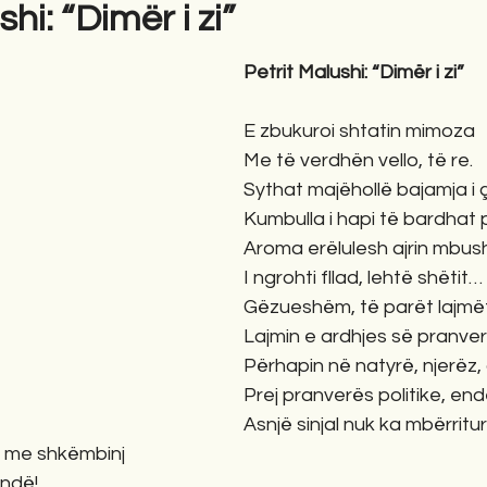
hi: “Dimër i zi”
Petrit Malushi: “Dimër i zi”
E zbukuroi shtatin mimoza
Me të verdhën vello, të re.    
Sythat majëhollë bajamja i çe
Kumbulla i hapi të bardhat p
Aroma erëlulesh ajrin mbush
I ngrohti fllad, lehtë shëtit…
Gëzueshëm, të parët lajmë
Lajmin e ardhjes së pranve
Përhapin në natyrë, njerëz,
Prej pranverës politike, en
Asnjë sinjal nuk ka mbërritur
ur me shkëmbinj
rëndë!