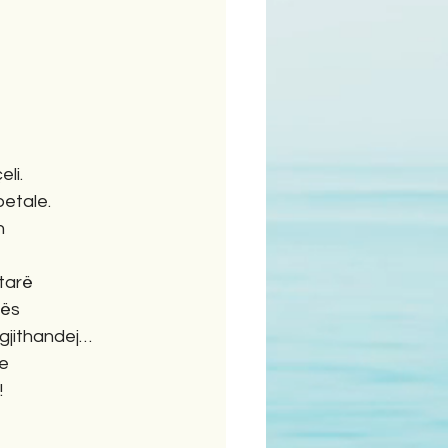
 
li.
etale.  
  
tarë
rës
 gjithandej…
de
!