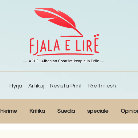
Hyrja
Artikuj
Revista Print
Rreth nesh
hkrime
Kritika
Suedia
speciale
Opinio