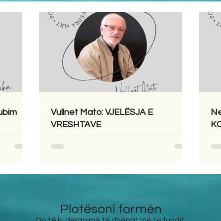
ubim
Vullnet Mato: VJELËSJA E
Ne
VRESHTAVE
KO
Plotësoni formën
Do të ju dërgojmë të dhënat më te fundit.