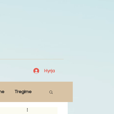
Hyrja
ne
Tregime