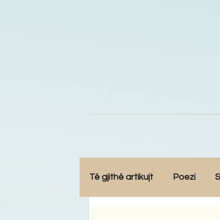
Të gjithë artikujt
Poezi
S