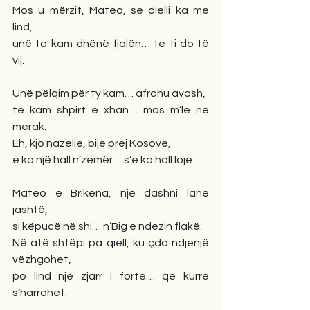
Mos u mërzit, Mateo, se dielli ka me 
lind,
unë ta kam dhënë fjalën… te ti do të 
vij.
Unë pëlqim për ty kam… afrohu avash,
të kam shpirt e xhan… mos m’le në 
merak.
Eh, kjo nazelie, bijë prej Kosove,
e ka një hall n’zemër… s’e ka hall loje.
Mateo e Brikena, një dashni lanë 
jashtë,
si këpucë në shi… n’Big e ndezin flakë.
Në atë shtëpi pa qiell, ku çdo ndjenjë 
vëzhgohet,
po lind një zjarr i fortë… që kurrë 
s’harrohet.