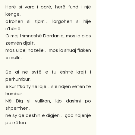
Herë si varg i parë, herë fund i një 
kënge,
afrohen si zjarri… largohen si hije 
n’hënë.
O moj trimneshë Dardanie, mos ia plas 
zemrën djalit,
mos u bëj nazelie… mos ia shuaj flakën 
e mallit.
Se ai në sytë e tu është krejt i 
përhumbur,
e kur t’ka ty në lojë… s’e ndjen veten të 
humbur.
Në Big si vullkan, kjo dashni po 
shpërthen,
në sy që qeshin e digjen… çdo ndjenjë 
po rrëfen.