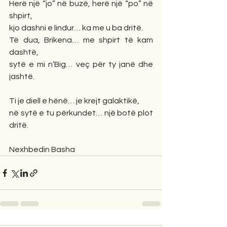
Herë një “jo” në buzë, herë një “po” në 
shpirt,
kjo dashni e lindur… ka me u ba dritë.
Të dua, Brikena… me shpirt të kam 
dashtë,
sytë e mi n’Big… veç për ty janë dhe 
jashtë.
Ti je diell e hënë… je krejt galaktikë,
në sytë e tu përkundet… një botë plot 
dritë.
Nexhbedin Basha