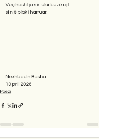
Veç heshtja rrin ulur buzë ujit
si një plak i harruar.
Nexhbedin Basha
10 prill 2026
Poezi