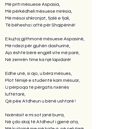
Më priti mësuese Aspasia,
Më përkëdheli mësuese mirësia,
Më mësoi shkronjat, fjalë e fjali,
Të bëhesha i aftë për Shqipërinë!
E kujtoj gjithmonë mësuese Aspasinë,
Më ndezi për gjuhën dashurinë,
Ajo është bërë engjëll vite më parë,
Në zemrën time ka një lapidarë!
Edhe unë, si ajo, u bëra mësues,
Plot fëmijë e studentë kam mësuar,
U përpoqa të përgatis nxënës 
luftëtarë,
Që pëe Atdheun u bënë ushtarë !
Nxënësit e mi sot janë burra,
Në çdo skaj të Atdheut i gjenë ata,
Më kujtojnë me një kafe a, në celularë,