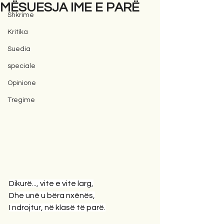
MËSUESJA IME E PARË
Shkrime
Kritika
Suedia
speciale
Opinione
Tregime
Dikurë..., vite e vite larg,
Dhe unë u bëra nxënës,
I ndrojtur, në klasë të parë.