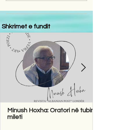
Shkrimet e fundit
Minush Hoxha: Oratori në tubim
mileti