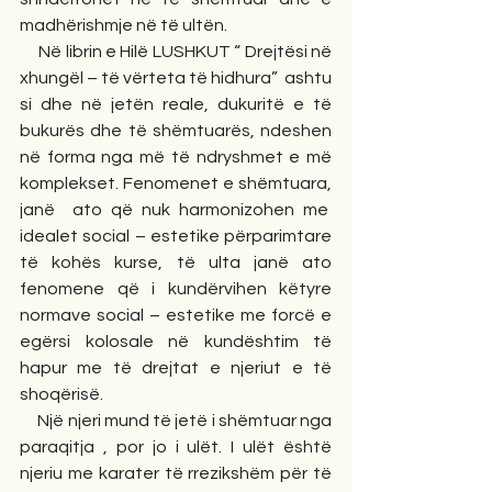
madhërishmje në të ultën.
     Në librin e Hilë LUSHKUT “ Drejtësi në 
xhungël – të vërteta të hidhura”  ashtu 
si dhe në jetën reale, dukuritë e të 
bukurës dhe të shëmtuarës, ndeshen 
në forma nga më të ndryshmet e më 
komplekset. Fenomenet e shëmtuara, 
janë  ato që nuk harmonizohen me  
idealet social – estetike përparimtare 
të kohës kurse, të ulta janë ato 
fenomene që i kundërvihen këtyre 
normave social – estetike me forcë e 
egërsi kolosale në kundështim të 
hapur me të drejtat e njeriut e të 
shoqërisë.
     Një njeri mund të jetë i shëmtuar nga 
paraqitja , por jo i ulët. I ulët është 
njeriu me karater të rrezikshëm për të 