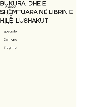
BUKURA DHE E
Shkrime
SHËMTUARA NË LIBRIN E
Kritika
HILË LUSHAKUT
Suedia
speciale
Opinione
Tregime