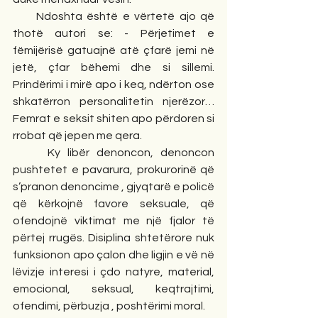
     Ndoshta është e vërtetë ajo që 
thotë autori se: - Përjetimet e 
fëmijërisë gatuajnë atë çfarë jemi në 
jetë, çfar bëhemi dhe si sillemi. 
Prindërimi i mirë apo i keq, ndërton ose 
shkatërron personalitetin njerëzor…
Femrat e seksit shiten apo përdoren si 
rrobat që jepen me qera.
     Ky libër denoncon, denoncon 
pushtetet e pavarura, prokurorinë që 
s’pranon denoncime , gjyqtarë e policë 
që kërkojnë favore seksuale, që 
ofendojnë viktimat me një fjalor të 
përtej rrugës. Disiplina shtetërore nuk 
funksionon apo çalon dhe ligjin e vë në 
lëvizje interesi i çdo natyre, material, 
emocional, seksual, keqtrajtimi, 
ofendimi, përbuzja , poshtërimi moral.