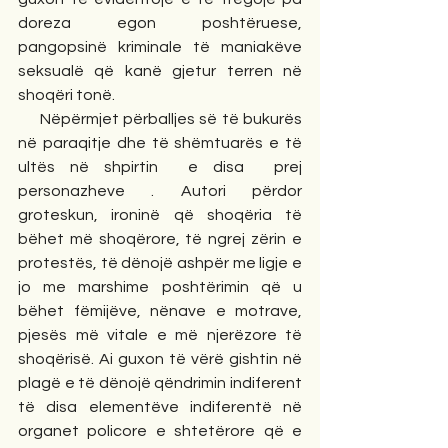
doreza egon poshtëruese, 
pangopsinë kriminale të maniakëve 
seksualë që kanë gjetur terren në 
shoqëri tonë.
     Nëpërmjet përballjes së të bukurës 
në paraqitje dhe të shëmtuarës e të 
ultës në shpirtin  e disa  prej 
personazheve . Autori përdor 
groteskun, ironinë që shoqëria të 
bëhet më shoqërore, të ngrej zërin e 
protestës, të dënojë ashpër me ligje e 
jo me marshime poshtërimin që u 
bëhet fëmijëve, nënave e motrave, 
pjesës më vitale e më njerëzore të 
shoqërisë. Ai guxon të vërë gishtin në 
plagë e të dënojë qëndrimin indiferent 
të disa elementëve indiferentë në 
organet policore e shtetërore që e 