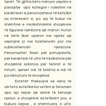
tjerët. Të gjitha këto mënyra veprimi e 
paraqitje  apo kategori i ndeshim në 
karakteret e personazheve të këtij libri 
sa interesant e, po aq të bukur në 
shëmtinë e rrezikshmërinë shoqërore 
të figurave njerëzore që trajton. Autori 
në këtë libër operon me njerëz që 
veprojnë jo me koshiencën por me 
subkoshiencën njerëzore. 
Personazhet flasin për paturpësitë, 
për karaktere të ulta të rrezikshme për 
shoqërinë sidomos për femrat e të 
miturit, qeniet më të brishta e më të 
pa mbrojtura të shoqërisë.
     Estetët theksojnë se vlera të 
vërteta estetike ka vetëm ai fenomen 
apo ajo vepër që arrinë të kënaqë 
njeriun a shoqërinë estetikisht pra, e 
bukura sepse , e shëmtuara, e ulta  