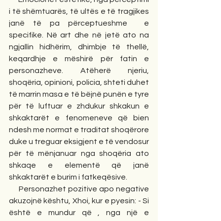
i të shëmtuarës, të ultës e të tragjikes 
janë të pa përceptueshme  e 
specifike. Në art dhe në jetë ato na 
ngjallin hidhërim, dhimbje të thellë, 
keqardhje e mëshirë për fatin e 
personazheve. Atëherë njeriu, 
shoqëria, opinioni, policia, shteti duhet 
të marrin masa e të bëjnë punën e tyre 
për të luftuar e zhdukur shkakun e 
shkaktarët e fenomeneve që bien 
ndesh me normat e traditat shoqërore 
duke u treguar eksigjent e të vendosur 
për të mënjanuar nga shoqëria ato 
shkaqe e elementë që janë 
shkaktarët e burim i fatkeqësive.
     Personazhet pozitive apo negative 
akuzojnë kështu, Xhoi, kur e pyesin: - Si 
është e mundur që , nga një e 