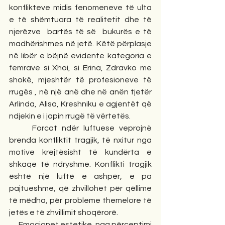
konflikteve midis fenomeneve të ulta 
e të shëmtuara të realitetit dhe të 
njerëzve  bartës të së  bukurës e të 
madhërishmes në jetë. Këtë përplasje 
në libër e bëjnë evidente kategoria e 
femrave si Xhoi, si Erina, Zdravko me 
shokë, mjeshtër të profesioneve të 
rrugës , në një anë dhe në anën tjetër 
Arlinda, Alisa, Kreshniku e agjentët që 
ndjekin e i japin rrugë të vërtetës.
     Forcat ndër luftuese veprojnë 
brenda konfliktit tragjik, të nxitur nga 
motive krejtësisht të kundërta e 
shkaqe të ndryshme. Konflikti tragjik 
është një luftë e ashpër, e pa 
pajtueshme, që zhvillohet për qëllime 
të mëdha, për probleme themelore të 
jetës e të zhvillimit shoqërorë.
      Emocionet estetike, nga përceptimi 