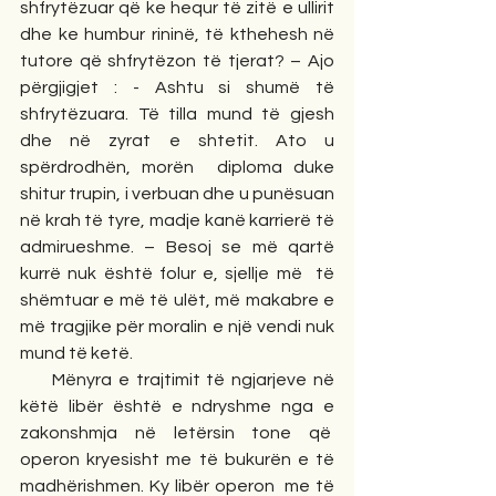
shfrytëzuar që ke hequr të zitë e ullirit 
dhe ke humbur rininë, të kthehesh në 
tutore që shfrytëzon të tjerat? – Ajo 
përgjigjet : - Ashtu si shumë të 
shfrytëzuara. Të tilla mund të gjesh 
dhe në zyrat e shtetit. Ato u 
spërdrodhën, morën  diploma duke 
shitur trupin, i verbuan dhe u punësuan 
në krah të tyre, madje kanë karrierë të 
admirueshme. – Besoj se më qartë 
kurrë nuk është folur e, sjellje më  të 
shëmtuar e më të ulët, më makabre e 
më tragjike për moralin e një vendi nuk 
mund të ketë.
     Mënyra e trajtimit të ngjarjeve në 
këtë libër është e ndryshme nga e 
zakonshmja në letërsin tone që  
operon kryesisht me të bukurën e të 
madhërishmen. Ky libër operon  me të 