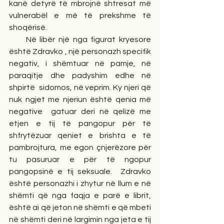
kanë detyrë të mbrojnë shtresat më 
vulnerabël e më të prekshme të 
shoqërisë.
     Në libër një nga figurat kryesore 
është Zdravko , një personazh specifik 
negativ, i shëmtuar në pamje, në 
paraqitje dhe padyshim edhe në 
shpirtë  sidomos, në veprim. Ky njeri që 
nuk ngjet me njeriun është qenia më 
negative  gatuar deri në qelizë me 
etjen e tij të pangopur për të 
shfrytëzuar qeniet e brishta e të 
pambrojtura, me egon çnjerëzore për 
tu pasuruar e për të ngopur 
pangopsinë e tij seksuale.  Zdravko 
është personazhi i zhytur në llum e në 
shëmti që nga faqja e parë e librit, 
është ai që jeton në shëmti e që mbeti 
në shëmti deri në largimin nga jeta e tij 