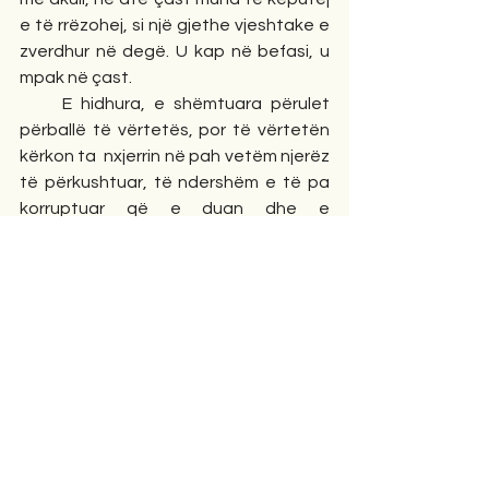
e të rrëzohej, si një gjethe vjeshtake e 
zverdhur në degë. U kap në befasi, u 
mpak në çast.
     E hidhura, e shëmtuara përulet 
përballë të vërtetës, por të vërtetën 
kërkon ta  nxjerrin në pah vetëm njerëz 
të përkushtuar, të ndershëm e të pa 
korruptuar që e duan dhe e 
respektojnë të vërtetën si Arlinda.
     Tragjedia e Erinës është kulminante. 
Ajo akuzon hartuesit e zbatuesit e 
ligjeve që përkrahin e i bëhen mbrojtje 
Zdravkos e që shfrytëzojnë pozitën 
shtetërore për të përfituar favore 
seksuale nga viktimat. Libëri, me një 
gjuhë të ashpër, trajton skena të 
tmerrshme të krimit seksual nga njerëz 
të çmendur, të dehur, të droguar që 