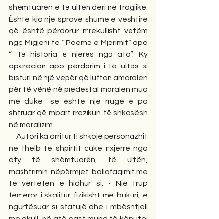
shëmtuarën e të ultën deri në tragjike. 
Është kjo një sprovë shumë e vështirë 
që është përdorur mrekullisht vetëm 
nga Migjeni te “ Poema e Mjerimit” apo 
“ Te historia e njërës nga ato”. Ky 
operacion apo përdorim i të ultës si 
bisturi në një vepër që lufton amoralen 
për të vënë në piedestal moralen mua 
më duket se është një rrugë e pa 
shtruar që mbart rrezikun të shkasësh 
në moralizim.
     Autori ka arritur ti shkojë personazhit 
në thelb të shpirtit duke nxjerrë nga 
aty të shëmtuarën, të ultën, 
mashtrimin  nëpërmjet  ballafaqimit me 
të vërtetën e hidhur si: - Një trup 
femëror i skalitur fizikisht me bukuri, e 
ngurtësuar si statujë dhe i mbështjell 
me akull, në atë çast mund të këputej 