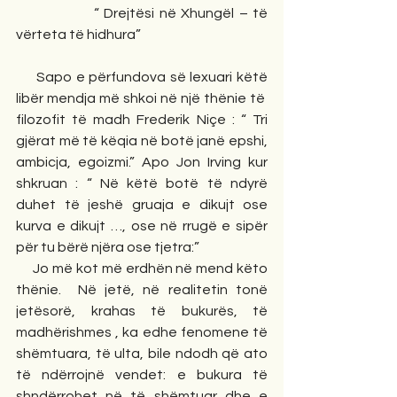
                “ Drejtësi në Xhungël – të 
vërteta të hidhura”
     Sapo e përfundova së lexuari këtë 
libër mendja më shkoi në një thënie të  
filozofit të madh Frederik Niçe : “ Tri 
gjërat më të këqia në botë janë epshi, 
ambicja, egoizmi.” Apo Jon Irving kur 
shkruan : “ Në këtë botë të ndyrë 
duhet të jeshë gruaja e dikujt ose 
kurva e dikujt …, ose në rrugë e sipër 
për tu bërë njëra ose tjetra:”
     Jo më kot më erdhën në mend këto 
thënie.  Në jetë, në realitetin tonë 
jetësorë, krahas të bukurës, të 
madhërishmes , ka edhe fenomene të 
shëmtuara, të ulta, bile ndodh që ato 
të ndërrojnë vendet: e bukura të 
shndërrohet në të shëmtuar dhe e 