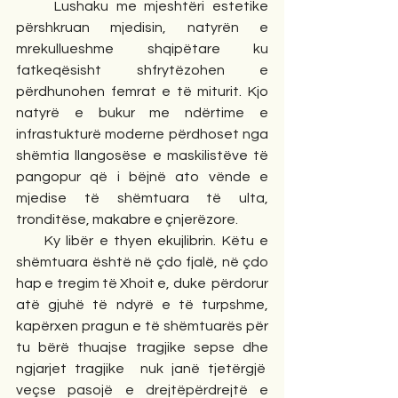
     Lushaku me mjeshtëri estetike 
përshkruan mjedisin, natyrën e 
mrekullueshme shqipëtare ku 
fatkeqësisht  shfrytëzohen  e 
përdhunohen femrat e të miturit. Kjo 
natyrë e bukur me ndërtime e 
infrastukturë moderne përdhoset nga 
shëmtia llangosëse e maskilistëve të 
pangopur që i bëjnë ato vënde e 
mjedise të shëmtuara të ulta, 
tronditëse, makabre e çnjerëzore.
     Ky libër e thyen ekujlibrin. Këtu e 
shëmtuara është në çdo fjalë, në çdo 
hap e tregim të Xhoit e, duke  përdorur 
atë gjuhë të ndyrë e të turpshme, 
kapërxen pragun e të shëmtuarës për 
tu bërë thuajse tragjike sepse dhe 
ngjarjet tragjike  nuk janë tjetërgjë  
veçse pasojë e drejtëpërdrejtë e 