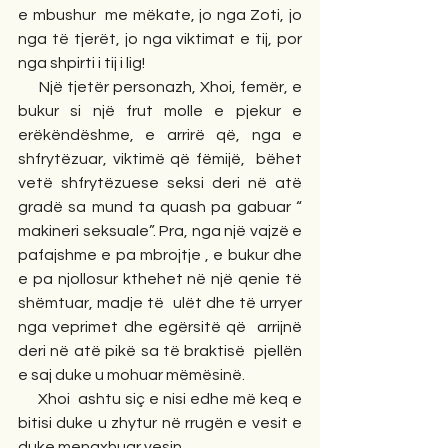
e mbushur  me mëkate, jo nga Zoti, jo 
nga të tjerët, jo nga viktimat e tij, por 
nga shpirti i tij i lig!
     Një tjetër personazh, Xhoi, femër, e 
bukur si një frut molle e pjekur e 
erëkëndëshme, e arrirë që, nga e 
shfrytëzuar, viktimë që fëmijë,  bëhet 
vetë shfrytëzuese seksi deri në atë 
gradë sa mund ta quash pa gabuar “ 
makineri seksuale”. Pra, nga një vajzë e 
pafajshme e pa mbrojtje , e bukur dhe 
e pa njollosur kthehet në një qenie të 
shëmtuar, madje të  ulët dhe të urryer 
nga veprimet dhe egërsitë që  arrijnë 
deri në atë pikë sa të braktisë  pjellën 
e saj duke u mohuar mëmësinë.
     Xhoi  ashtu siç e nisi edhe më keq e 
bitisi duke u zhytur në rrugën e vesit e 
duke menaxhuar vesin.