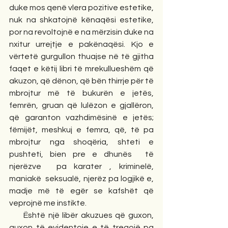
duke mos qenë vlera pozitive estetike, 
nuk na shkatojnë kënaqësi estetike, 
por na revoltojnë e na mërzisin duke na 
nxitur urrejtje e pakënaqësi. Kjo e 
vërtetë gurgullon thuajse në të gjitha 
faqet e këtij libri të mrekullueshëm që 
akuzon, që dënon, që bën thirrje për të 
mbrojtur më të bukurën e jetës, 
femrën, gruan që lulëzon e gjallëron, 
që garanton vazhdimësinë e jetës; 
fëmijët, meshkuj e femra, që, të pa 
mbrojtur nga shoqëria, shteti e 
pushteti, bien pre e dhunës  të 
njerëzve  pa karater , kriminelë, 
maniakë  seksualë, njerëz pa logjikë e, 
madje më të egër se kafshët që 
veprojnë me instikte.
     Është një libër akuzues që guxon, 
guxon të evidentoje e të tregojë pa 