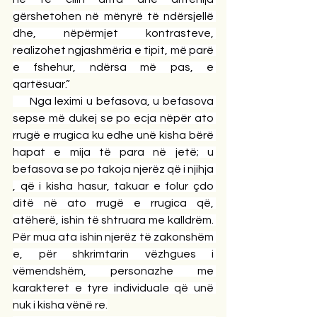
gërshetohen në mënyrë të ndërsjellë 
dhe, nëpërmjet kontrasteve, 
realizohet ngjashmëria e tipit, më parë 
e fshehur, ndërsa më pas, e 
qartësuar.”
     Nga leximi u befasova, u befasova 
sepse më dukej se po ecja nëpër ato 
rrugë e rrugica ku edhe unë kisha bërë 
hapat e mija të para në jetë; u 
befasova se po takoja njerëz që i njihja 
, që i kisha hasur, takuar e folur çdo 
ditë në ato rrugë e rrugica që, 
atëherë, ishin të shtruara me kalldrëm. 
Për mua ata ishin njerëz të zakonshëm 
e, për shkrimtarin vëzhgues i 
vëmendshëm, personazhe me 
karakteret e tyre individuale që unë 
nuk i kisha vënë re.