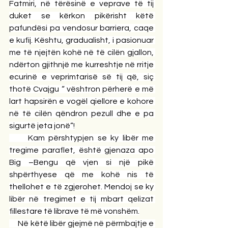
Fatmiri, në tërësinë e veprave të tij 
duket se kërkon pikërisht këtë 
pafundësi pa vendosur barriera, caqe 
e kufij. Kështu, gradualisht, i pasionuar 
me të njejtën kohë në të cilën gjallon, 
ndërton gjithnjë me kurreshtje në rritje 
ecurinë e veprimtarisë së tij që, siç 
thotë Cvajgu “ vështron përherë e më 
lart hapsirën e vogël qiellore e kohore 
në të cilën qëndron pezull dhe e pa 
sigurtë jeta jonë”!
     Kam përshtypjen se ky libër me 
tregime paraflet, është gjenaza apo 
Big –Bengu që vjen si një pikë 
shpërthyese që me kohë nis të 
thellohet e të zgjerohet. Mendoj se ky 
libër në tregimet e tij mbart qelizat 
fillestare të librave të më vonshëm.
     Në këtë libër gjejmë në përmbajtje e 