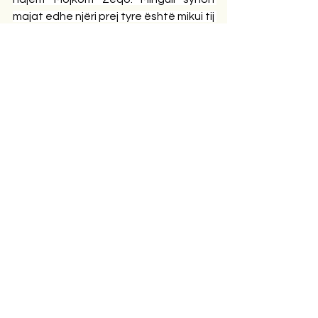
majat edhe njëri prej tyre është mikui tij 
Mojkomi që, për mua ishte një vullkan 
krijimtarinë e të cilit Fatmiri e eksploron 
dhe në këtë tregim hulumtues e 
enigmatik ashtu siç ishte vetë Zeqo 
një meteor që herë dukej e herë 
zhdukej duke mbijetuar, kurdoherë 
verbues e më i shndritshëm. Kjo është 
pikënisja që zgjerohet në hapsirën 
hulumtuese të Mingulit në librin “ 
Tatuazhe të shpirtit” i cili, bashkë me “ 
Durrësin e humbur” përbëjnë 
kulminacionin eksplorues e shpërthyes 
të prozatorit inxhinjer e artist. Duke 
krahasuar prurjet e Fatmirit në vite, vë 
re se atë e kënaq ngjitja, eksplorimi i 
lartësive dhe, kur merret me trajtesa 
të thjeshta si tregime , ese, 