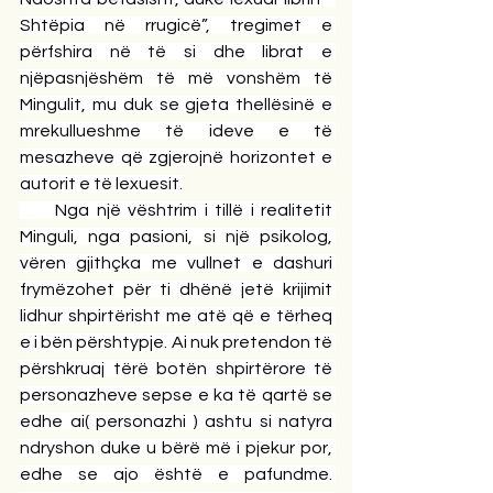
Shtëpia në rrugicë”, tregimet e 
përfshira në të si dhe librat e 
njëpasnjëshëm të më vonshëm të 
Mingulit, mu duk se gjeta thellësinë e 
mrekullueshme të ideve e të 
mesazheve që zgjerojnë horizontet e 
autorit e të lexuesit.
     Nga një vështrim i tillë i realitetit 
Minguli, nga pasioni, si një psikolog, 
vëren gjithçka me vullnet e dashuri 
frymëzohet për ti dhënë jetë krijimit 
lidhur shpirtërisht me atë që e tërheq 
e i bën përshtypje. Ai nuk pretendon të 
përshkruaj tërë botën shpirtërore të 
personazheve sepse e ka të qartë se 
edhe ai( personazhi ) ashtu si natyra 
ndryshon duke u bërë më i pjekur por, 
edhe se ajo është e pafundme. 