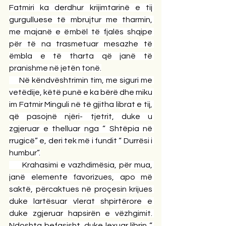
Fatmiri ka derdhur krijimtarinë e tij 
gurgulluese të mbrujtur me tharmin, 
me majanë e ëmbël të fjalës shqipe 
për të na trasmetuar mesazhe të 
ëmbla e të tharta që janë të 
pranishme në jetën tonë.
     Në këndvështrimin tim, me siguri me 
vetëdije, këtë punë e ka bërë dhe miku 
im Fatmir Minguli në të gjitha librat e tij, 
që pasojnë njëri- tjetrit, duke u 
zgjeruar e thelluar nga “ Shtëpia në 
rrugicë” e, deri tek më i fundit “ Durrësi i 
humbur”.
     Krahasimi e vazhdimësia, për mua, 
janë elemente favorizues, apo më 
saktë, përcaktues në proçesin krijues 
duke lartësuar vlerat shpirtërore e 
duke zgjeruar hapsirën e vëzhgimit. 
Ndoshta befasisht, duke lexuar librin “ 