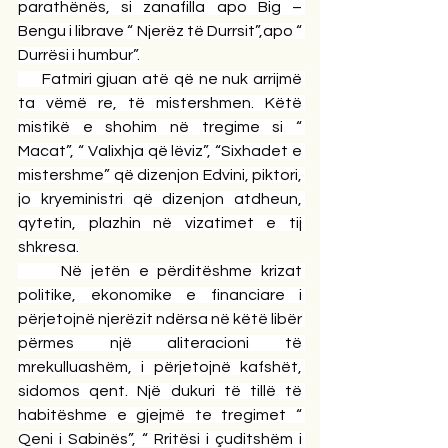
parathënës, si zanafilla apo Big – 
Bengu i librave “ Njerëz të Durrsit”,apo “ 
Durrësi i humbur”.
     Fatmiri gjuan atë që ne nuk arrijmë 
ta vëmë re, të mistershmen. Këtë 
mistikë e shohim në tregime si “ 
Macat”, “ Valixhja që lëviz”, “Sixhadet e 
mistershme” që dizenjon Edvini, piktori, 
jo kryeministri që dizenjon atdheun, 
qytetin, plazhin në vizatimet e tij 
shkresa.
     Në jetën e përditëshme krizat 
politike, ekonomike e financiare i 
përjetojnë njerëzit ndërsa në këtë libër 
përmes një aliteracioni të 
mrekulluashëm, i përjetojnë kafshët, 
sidomos qent. Një dukuri të tillë të 
habitëshme e gjejmë te tregimet “ 
Qeni i Sabinës”, “ Rritësi i çuditshëm i 