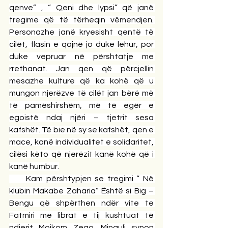
qenve” , “ Qeni dhe lypsi” që janë 
tregime që të tërheqin vëmendjen. 
Personazhe janë kryesisht qentë të 
cilët, flasin e qajnë jo duke lehur, por 
duke vepruar në përshtatje me 
rrethanat. Jan qen që përcjellin 
mesazhe kulture që ka kohë që u 
mungon njerëzve të cilët jan bërë më 
të pamëshirshëm, më të egër e 
egoistë ndaj njëri – tjetrit sesa 
kafshët. Të bie në sy se kafshët, qen e 
mace, kanë individualitet e solidaritet, 
cilësi këto që njerëzit kanë kohë që i 
kanë humbur.
     Kam përshtypjen se tregimi “ Në 
klubin Makabe Zaharia” Është si Big – 
Bengu që shpërthen ndër vite te 
Fatmiri me librat e tij kushtuat të 
ndjerit Mojkom Zeqo. Minguli synon 