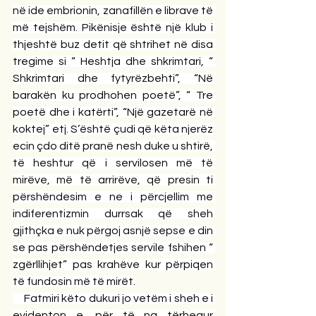
në ide embrionin, zanafillën e librave të 
më tejshëm. Pikënisje është një klub i 
thjeshtë buz detit që shtrihet në disa 
tregime si “ Heshtja dhe shkrimtari, “ 
Shkrimtari dhe fytyrëzbehti”, “Në 
barakën ku prodhohen poetë”, “ Tre 
poetë dhe i katërti”, “Një gazetarë në 
koktej” etj. S’është çudi që këta njerëz 
ecin çdo ditë pranë nesh duke u shtirë, 
të heshtur që i servilosen më të 
mirëve, më të arrirëve, që presin ti 
përshëndesim e ne i përcjellim me 
indiferentizmin durrsak që sheh 
gjithçka e nuk përgoj asnjë sepse e din 
se pas përshëndetjes servile fshihen “ 
zgërllihjet” pas krahëve kur përpiqen 
të fundosin më të mirët.
     Fatmiri këto dukuri jo vetëm i sheh e i 
evidenton e, për të na tërhequr 