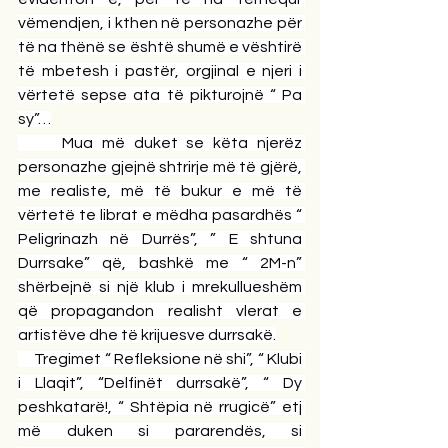
vëmendjen, i kthen në personazhe për 
të na thënë se është shumë e vështirë 
të mbetesh i pastër, orgjinal e njeri i 
vërtetë sepse ata të pikturojnë “ Pa 
sy”…
     Mua më duket se këta njerëz 
personazhe gjejnë shtrirje më të gjërë, 
me realiste, më të bukur e më të 
vërtetë te librat e mëdha pasardhës “ 
Peligrinazh në Durrës”, ” E shtuna 
Durrsake” që, bashkë me “ 2M-n” 
shërbejnë si një klub i mrekullueshëm 
që propagandon realisht vlerat e 
artistëve dhe të krijuesve durrsakë.
     Tregimet “ Refleksione në shi”, “ Klubi 
i Llaqit”, “Delfinët durrsakë”, “ Dy 
peshkatarë!, “ Shtëpia në rrugicë” etj 
më duken si pararendës, si 