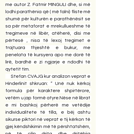
me autor Z. Fatmir MINGULI dhe, si më 
lodhi parathënia që ( më falni) fliste më 
shumë për kulturën e parathënësit se 
sa për metaforat e mrekullueshme të 
tregimeve në libër, atëherë, disi me 
përtesë , nisa të lexoj tregimet e 
trajtuara thjeshtë e bukur, me 
penelata të kursyera apo me dorë të 
lirë, bardhë e zi ngjarje e ndodhi të 
qytetit tim.
     Stefan CVAJG kur analizon veprat e 
Hinderlinit shkruan: “ Unë nuk kërkoj 
formula për karaktere shpirtërore, 
vetëm u jap formë atyre.Nëse në librat 
e mi bashkoj përherë me vetëdije 
individualitete të tilla, e bëj ashtu 
sikurse piktori në veprat e tij kërkon të 
gjej këndshikimin më të përshtatshëm, 
në të cilin drita dhe dritëhija 