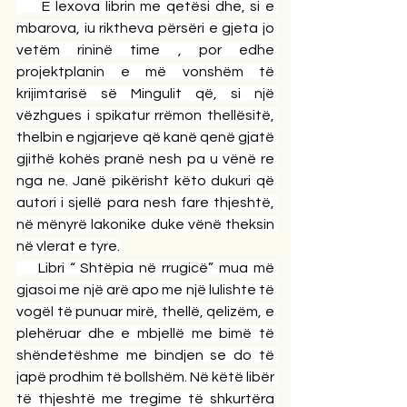
     E lexova librin me qetësi dhe, si e 
mbarova, iu riktheva përsëri e gjeta jo 
vetëm rininë time , por edhe 
projektplanin e më vonshëm të 
krijimtarisë së Mingulit që, si një 
vëzhgues i spikatur rrëmon thellësitë, 
thelbin e ngjarjeve që kanë qenë gjatë 
gjithë kohës pranë nesh pa u vënë re 
nga ne. Janë pikërisht këto dukuri që 
autori i sjellë para nesh fare thjeshtë, 
në mënyrë lakonike duke vënë theksin 
në vlerat e tyre.
    Libri “ Shtëpia në rrugicë” mua më 
gjasoi me një arë apo me një lulishte të 
vogël të punuar mirë, thellë, qelizëm, e 
plehëruar dhe e mbjellë me bimë të 
shëndetëshme me bindjen se do të 
japë prodhim të bollshëm. Në këtë libër 
të thjeshtë me tregime të shkurtëra 