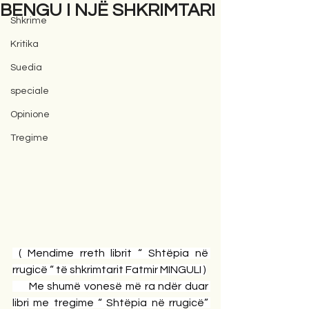
BENGU I NJË SHKRIMTARI
Shkrime
Kritika
Suedia
speciale
Opinione
Tregime
 ( Mendime rreth librit “ Shtëpia në 
rrugicë “ të shkrimtarit Fatmir MINGULI )
     Me shumë vonesë më ra ndër duar 
libri me tregime “ Shtëpia në rrugicë” 