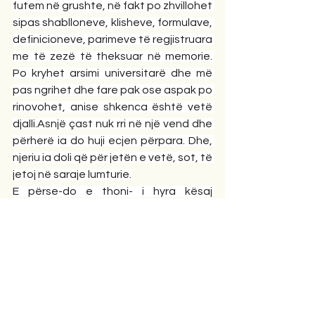
futem në grushte, në fakt po zhvillohet 
sipas shablloneve, klisheve, formulave, 
definicioneve, parimeve të regjistruara 
me të zezë të theksuar në memorie. 
Po kryhet arsimi universitarë dhe më 
pas ngrihet dhe fare pak ose aspak po 
rinovohet, anise shkenca është vetë 
djalli.Asnjë çast nuk rri në një vend dhe 
përherë ia do huji ecjen përpara. Dhe, 
njeriu ia doli që për jetën e vetë, sot, të 
jetoj në saraje lumturie.
E përse-do e thoni- i hyra kësaj 
aventure naive? Dhe me arsye shtroni 
pyetjen! Dhe bashkohem me ju dhe e 
them në vete: e kanë më të drejtë dhe 
me vend këte: përse? Vërtetë, përse?
Para donja disa muaj, ndofta më 
shumë se një vit, lexova në rrjetet 
sociale se-ju e dini: ka kohë që shtypi 