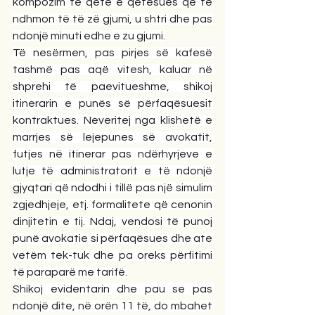
kompozim të qetë e qetësues që të 
ndhmon të të zë gjumi, u shtri dhe pas 
ndonjë minuti edhe e zu gjumi.
Të nesërmen, pas pirjes së kafesë 
tashmë pas aqë vitesh, kaluar në 
shprehi të paevitueshme, shikoj 
itinerarin e punës së përfaqësuesit 
kontraktues. Neveritej nga klishetë e 
marrjes së lejepunes së avokatit, 
futjes në itinerar pas ndërhyrjeve e 
lutje të administratorit e të ndonjë 
gjyqtari që ndodhi i tillë pas një simulim 
zgjedhjeje, etj. formalitete që cenonin 
dinjitetin e tij. Ndaj, vendosi të punoj 
punë avokatie si përfaqësues dhe ate 
vetëm tek-tuk dhe pa oreks përfitimi 
të paraparë me tarifë.
Shikoj evidentarin dhe pau se pas 
ndonjë dite, në orën 11 të, do mbahet 