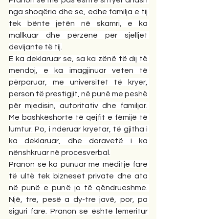
nga shoqëria dhe se, edhe familja e tij 
tek bënte jetën në skamri, e ka 
mallkuar dhe përzënë për sjelljet 
devijante të tij.
E ka deklaruar se, sa ka zënë të dij të 
mendoj, e ka imagjinuar veten të 
përparuar, me universitet të kryer, 
person të prestigjit, në punë me peshë 
për mjedisin, autoritativ dhe familjar. 
Me bashkëshorte të qejfit e fëmijë të 
lumtur. Po, i nderuar kryetar, të gjitha i 
ka deklaruar, dhe doravetë i ka 
nënshkruar në procesverbal.
Pranon se ka punuar me mëditje fare 
të ultë tek bizneset private dhe ata 
në punë e punë jo të qëndrueshme. 
Një, tre, pesë a dy-tre javë, por, pa 
siguri fare. Pranon se është lemeritur 