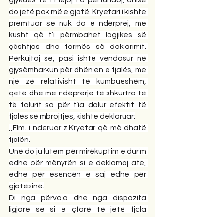
do jetë pak më e gjatë. Kryetari i kishte 
premtuar se nuk do e ndërprej, me 
kusht që t’i përmbahet logjikes së 
çështjes dhe formës së deklarimit. 
Përkujtoj se, pasi ishte vendosur në 
gjysëmharkun për dhënien e fjalës, me 
një zë relativisht të kumbueshëm, 
qetë dhe me ndëprerje të shkurtra të 
të folurit sa për t’ia dalur efektit të 
fjalës së mbrojtjes, kishte deklaruar:
,,Flm. i nderuar z.Kryetar që më dhatë 
fjalën.
Unë do ju lutem për mirëkuptim e durim 
edhe për mënyrën si e deklamoj ate, 
edhe për esencën e saj edhe për 
gjatësinë.
Di nga përvoja dhe nga dispozita 
ligjore se si e çfarë të jetë fjala 