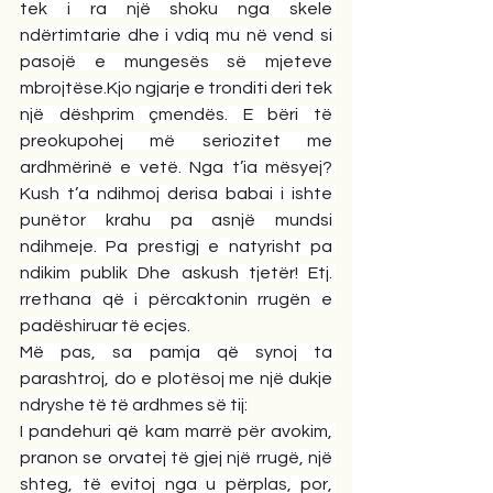
tek i ra një shoku nga skele 
ndërtimtarie dhe i vdiq mu në vend si 
pasojë e mungesës së mjeteve 
mbrojtëse.Kjo ngjarje e tronditi deri tek 
një dëshprim çmendës. E bëri të 
preokupohej më seriozitet me 
ardhmërinë e vetë. Nga t’ia mësyej? 
Kush t’a ndihmoj derisa babai i ishte 
punëtor krahu pa asnjë mundsi 
ndihmeje. Pa prestigj e natyrisht pa 
ndikim publik Dhe askush tjetër! Etj. 
rrethana që i përcaktonin rrugën e 
padëshiruar të ecjes.
Më pas, sa pamja që synoj ta 
parashtroj, do e plotësoj me një dukje 
ndryshe të të ardhmes së tij:
I pandehuri që kam marrë për avokim, 
pranon se orvatej të gjej një rrugë, një 
shteg, të evitoj nga u përplas, por, 