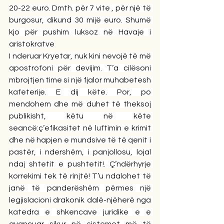
20-22 euro. Dmth. për 7 vite , për një të 
burgosur, dikund 30 mijë euro. Shumë 
kjo për pushim luksoz në Havaje i 
aristokratve
I nderuar Kryetar, nuk kini nevojë të më 
apostrofoni për devijim. T’a cilësoni 
mbrojtjen time si një fjalor muhabetesh 
kafeterije. E dij këte. Por, po 
mendohem dhe më duhet të theksoj 
publikisht, këtu në këte 
seancë:ç’efikasitet në luftimin e krimit 
dhe në hapjen e mundsive të të qenit i 
pastër, i ndershëm, i panjollosu, lojal 
ndaj shtetit e pushtetit!. Ç’ndërhyrje 
korrekimi tek të rinjtë! T’u ndalohet të 
janë të panderëshëm përmes një 
legjislacioni drakonik dalë-njëherë nga 
katedra e shkencave juridike e e 
avancuar sikur në sistemet më të 