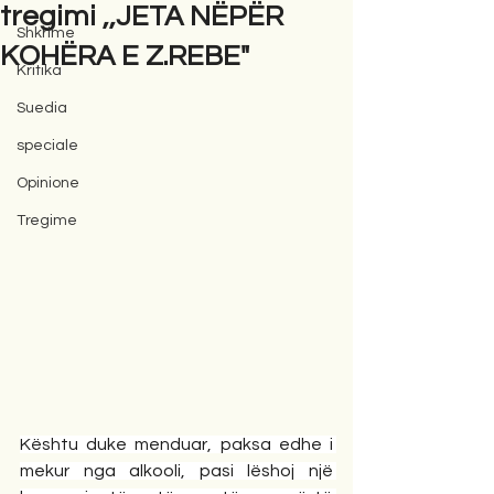
tregimi ,,JETA NËPËR
Shkrime
KOHËRA E Z.REBE"
Kritika
Suedia
speciale
Opinione
Tregime
Kështu duke menduar, paksa edhe i 
mekur nga alkooli, pasi lëshoj një 