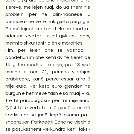
tjerëve, me lejen tuaj, do ua them një 
problem për të cilin-ndonëse u 
dërmova- në vete nuk gjeta përgjigje. 
Po më lejuat-kuptohet.Më në fund ju i 
nderuar Kryetar i trupit gjykues, jepni, 
merrni a shkurtoni fjalën e mbrojtjes.
Flm. për lejen dhe të vazhdoj: I 
pandehuri im dhe këta dy të tjerët që 
të gjithë madhor të rinjë,-pra 18 vjet 
moshe e nën 21, përmes vjedhjes 
grabitçare, kanë përvetësuar afro 3 
mijë euro. Për këto euro gjënden në 
burgun e hetimeve tash e sa muaj. Pra, 
tre të paraburgosur për tre mijë euro. 
Ç’është e vërteta, një pjesë u është 
konfiskuar se janë kapë akoma pa i 
shpenzuar. Fatkeqët! Edhe në vjedhje 
të pasuksshëm! Përkundra këtij fakti-