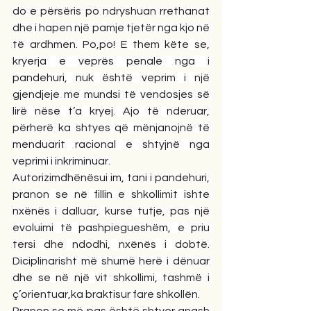
do e përsëris po ndryshuan rrethanat 
dhe i hapen një pamje tjetër nga kjo në 
të ardhmen. Po,po! E them këte se, 
kryerja e veprës penale nga i 
pandehuri, nuk është veprim i një 
gjendjeje me mundsi të vendosjes së 
lirë nëse t’a kryej. Ajo të nderuar, 
përherë ka shtyes që mënjanojnë të 
menduarit racional e shtyjnë nga 
veprimi i inkriminuar.
Autorizimdhënësui im, tani i pandehuri, 
pranon se në fillin e shkollimit ishte 
nxënës i dalluar, kurse tutje, pas një 
evoluimi të pashpiegueshëm, e priu 
tersi dhe ndodhi, nxënës i dobtë. 
Diciplinarisht më shumë herë i dënuar 
dhe se në një vit shkollimi, tashmë i 
ç’orientuar,ka braktisur fare shkollën.
Pranon se më pas është shtyer anash 