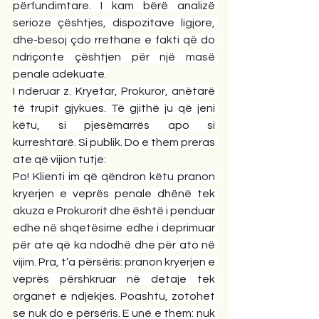
përfundimtare. I kam bërë analizë 
serioze çështjes, dispozitave ligjore, 
dhe-besoj çdo rrethane e fakti që do 
ndriçonte çështjen për një masë 
penale adekuate.
I nderuar z. Kryetar, Prokuror, anëtarë 
të trupit gjykues. Të gjithë ju që jeni 
këtu, si pjesëmarrës apo si 
kurreshtarë. Si publik. Do e them preras 
ate që vijion tutje:
Po! Klienti im që qëndron këtu pranon 
kryerjen e veprës penale dhënë tek 
akuza e Prokurorit dhe është i penduar 
edhe në shqetësime edhe i deprimuar 
për ate që ka ndodhë dhe për ato në 
vijim. Pra, t’a përsëris: pranon kryerjen e 
veprës përshkruar në detaje tek 
organet e ndjekjes. Poashtu, zotohet 
se nuk do e përsëris. E unë e them: nuk 