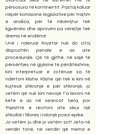
përsosura të kontinentit. Pastaj kaluar 
nëpër komisione legjislative për trajtim 
e analiza, për të mbërrijtur tek 
ligjvënësi dhe aprovimi pa vërejtje tek 
dremis në endërra!
Unë i nderuar Kryetar nuk do citoj 
dispozitën penale e as ate 
procedurale. Që të gjithë, në sajë të 
përsëritjes në gjykime të përditëshme, 
kini interpretuar e zotëruar sa të 
ndërtoni klishe. Klishe që-tek e kini në 
kujtesë shkronjë e për shkronjë, jo 
vetëm që nuk kini nevojë t’a lexoni në 
këte e as në seancat tjera, por 
thjeshtë e recitoni ate sikur një 
shkollar i fillores i ndonjë poezi epike.
Jo vetëm ju dhe jo vetëm sot! Jeta në 
vendin tonë, në vendin që memzi e 