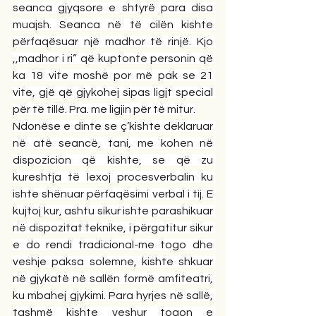
seanca gjyqsore e shtyrë para disa 
muajsh. Seanca në të cilën kishte 
përfaqësuar një madhor të rinjë. Kjo 
,,madhor i ri” që kuptonte personin që 
ka 18 vite moshë por më pak se 21 
vite, gjë që gjykohej sipas ligjt special 
për të tillë. Pra. me ligjin për të mitur.
Ndonëse e dinte se ç’kishte deklaruar 
në atë seancë, tani, me kohen në 
dispozicion që kishte, se që zu 
kureshtja të lexoj procesverbalin ku 
ishte shënuar përfaqësimi verbal i tij. E 
kujtoj kur, ashtu sikur ishte parashikuar 
në dispozitat teknike, i përgatitur sikur 
e do rendi tradicional-me togo dhe 
veshje paksa solemne, kishte shkuar 
në gjykatë në sallën formë amfiteatri, 
ku mbahej gjykimi. Para hyrjes në sallë, 
tashmë kishte veshur togon e 