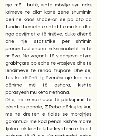
një më i butë, ishte mbyllje syri ndaj 
krimeve të cilat kanë zënë shumimin 
deri në kaos shoqëror, se po ato po 
tundin themelin e shtetit e mu kjo dhe 
nga devijimet e të rinjëve, duke dhënë 
dhe një statistikë për shtimin 
procentual enorm të kriminalietit të të 
rinjëve. Në veçanti të vjedhjeve-atyre 
grabitçare po edhe të vrasjeve dhe të 
lëndimeve të rënda trupore. Dhe se, 
tek ka dhënë ligjëvënësi një kod me 
dënime më të ashpra, kishte 
parasyesh mu këto rrethana.
Dhe, në të vazhduar të përkujtimit të 
çështjes penale, Z.Rebe përkujtoj kur, 
me të drejtën e fjalës së mbrojtjes 
garantuar me kod penal, kishte marrë 
fjalën tek kishte lutur kryetarin e trupit 
gjykues të t’i lejoj t’a përfundoj, anise 