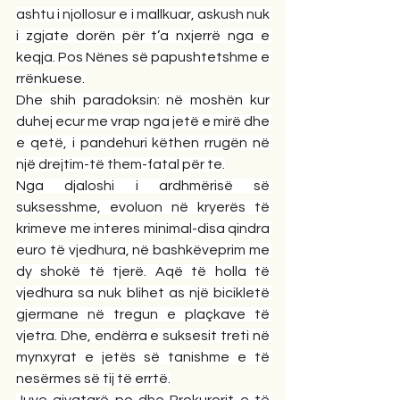
ashtu i njollosur e i mallkuar, askush nuk 
i zgjate dorën për t’a nxjerrë nga e 
keqja. Pos Nënes së papushtetshme e 
rrënkuese.
Dhe shih paradoksin: në moshën kur 
duhej ecur me vrap nga jetë e mirë dhe 
e qetë, i pandehuri këthen rrugën në 
një drejtim-të them-fatal për te.
Nga djaloshi i ardhmërisë së 
suksesshme, evoluon në kryerës të 
krimeve me interes minimal-disa qindra 
euro të vjedhura, në bashkëveprim me 
dy shokë të tjerë. Aqë të holla të 
vjedhura sa nuk blihet as një bicikletë 
gjermane në tregun e plaçkave të 
vjetra. Dhe, endërra e suksesit treti në 
mynxyrat e jetës së tanishme e të 
nesërmes së tij të errtë.
Juve gjyqtarë po dhe Prokurorit e të 