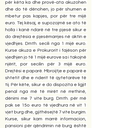
për këta ka dhe provë-ata akuzohen 
dhe do të dënohen, jo për shumen e 
mbetur pas kapjes, por për tre mijë 
euro. Tej kësaj, e supozojmë se ato të 
holla i kanë ndarë në tre pjesë sikur e 
do drejtësia e pjesëmarrjes në aktin e 
vjedhjes. Dmth. secili nga 1 mijë euro. 
Kurse akuza e Prokurorit i fajëson për 
vjedhjen jo të 1 mijë eurove sa i takojnë 
njërit, por secilin për 3 mijë euro. 
Drejtësi e paparë. Mbroijtje e paparë e 
shtetit dhe e nderit të qytetarëve të 
tij. Për këte, sikur e do dispozita e ligjit 
penal nga më të mirët në rrethinë, 
dënimi me 7 vite burg. Dmth. për më 
pak se 15o euro të vjedhura në vit 1 
vjet burg dhe, gjithësejtë 7 vite burgim. 
Kurse, sikur kam marrë informacion, 
pansioni për qëndrimin në burg është 