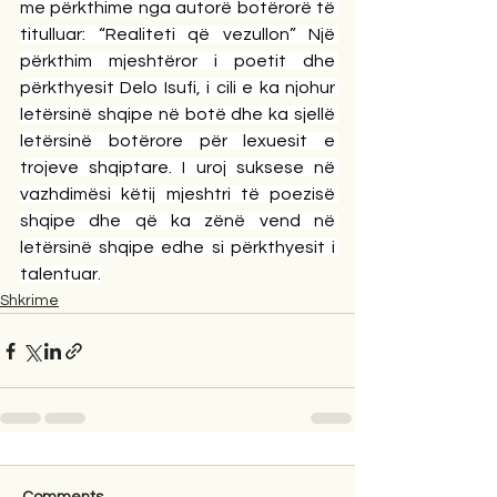
me përkthime nga autorë botërorë të 
titulluar: “Realiteti që vezullon” Një 
përkthim mjeshtëror i poetit dhe 
përkthyesit Delo Isufi, i cili e ka njohur 
letërsinë shqipe në botë dhe ka sjellë 
letërsinë botërore për lexuesit e 
trojeve shqiptare. I uroj suksese në 
vazhdimësi këtij mjeshtri të poezisë 
shqipe dhe që ka zënë vend në 
letërsinë shqipe edhe si përkthyesit i 
talentuar.
Shkrime