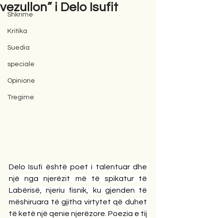
vezullon” i Delo Isufit
Shkrime
Kritika
Suedia
speciale
Opinione
Tregime
Delo Isufi është poet i talentuar dhe 
një nga njerëzit më të spikatur të 
Labërisë, njeriu fisnik, ku gjenden të 
mëshiruara të gjitha virtytet që duhet 
të ketë një qenie njerëzore. Poezia e tij 