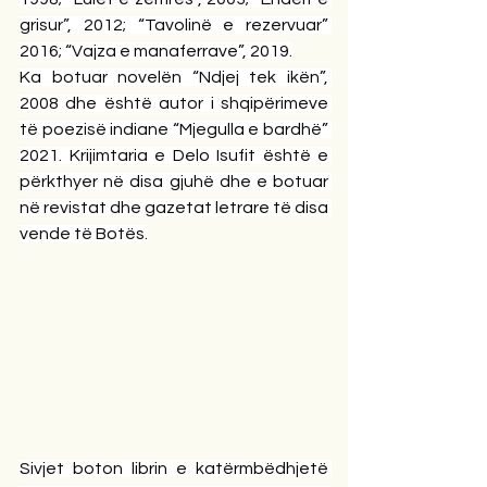
grisur”, 2012; “Tavolinë e rezervuar” 
2016; “Vajza e manaferrave”, 2019.
Ka botuar novelën “Ndjej tek ikën”, 
2008 dhe është autor i shqipërimeve 
të poezisë indiane “Mjegulla e bardhë” 
2021. Krijimtaria e Delo Isufit është e 
përkthyer në disa gjuhë dhe e botuar 
në revistat dhe gazetat letrare të disa 
vende të Botës.
Sivjet boton librin e katërmbëdhjetë 