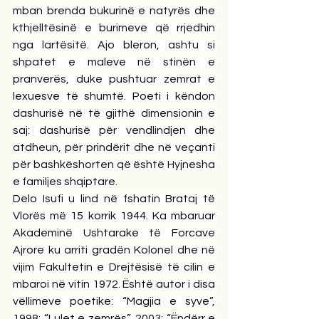
mban brenda bukurinë e natyrës dhe 
kthjelltësinë e burimeve që rrjedhin 
nga lartësitë. Ajo bleron, ashtu si 
shpatet e maleve në stinën e 
pranverës, duke pushtuar zemrat e 
lexuesve të shumtë. Poeti i këndon 
dashurisë në të gjithë dimensionin e 
saj: dashurisë për vendlindjen dhe 
atdheun, për prindërit dhe në veçanti 
për bashkëshorten që është Hyjnesha 
e familjes shqiptare.
Delo Isufi u lind në fshatin Brataj të 
Vlorës më 15 korrik 1944. Ka mbaruar 
Akademinë Ushtarake të Forcave 
Ajrore ku arriti gradën Kolonel dhe në 
vijim Fakultetin e Drejtësisë të cilin e 
mbaroi në vitin 1972. Është autor i disa 
vëllimeve poetike: “Magjia e syve”, 
1998; “Lulet e zemrës”, 2003; “Ëndërr e 