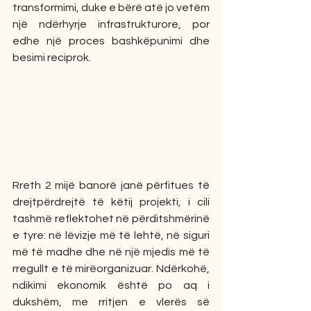
transformimi, duke e bërë atë jo vetëm 
një ndërhyrje infrastrukturore, por 
edhe një proces bashkëpunimi dhe 
besimi reciprok. 
Rreth 2 mijë banorë janë përfitues të 
drejtpërdrejtë të këtij projekti, i cili 
tashmë reflektohet në përditshmërinë 
e tyre: në lëvizje më të lehtë, në siguri 
më të madhe dhe në një mjedis më të 
rregullt e të mirëorganizuar. Ndërkohë, 
ndikimi ekonomik është po aq i 
dukshëm, me rritjen e vlerës së 