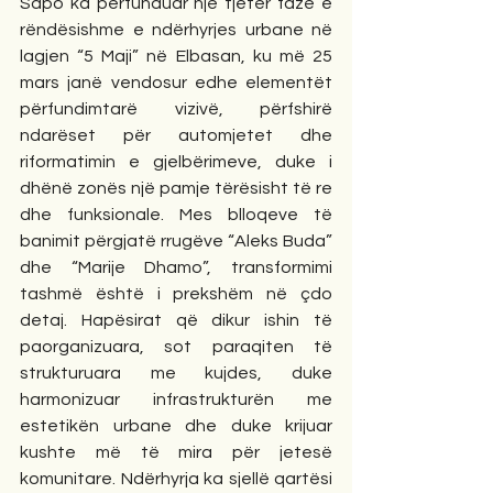
Sapo ka përfunduar një tjetër fazë e 
rëndësishme e ndërhyrjes urbane në 
lagjen “5 Maji” në Elbasan, ku më 25 
mars janë vendosur edhe elementët 
përfundimtarë vizivë, përfshirë 
ndarëset për automjetet dhe 
riformatimin e gjelbërimeve, duke i 
dhënë zonës një pamje tërësisht të re 
dhe funksionale. Mes blloqeve të 
banimit përgjatë rrugëve “Aleks Buda” 
dhe “Marije Dhamo”, transformimi 
tashmë është i prekshëm në çdo 
detaj. Hapësirat që dikur ishin të 
paorganizuara, sot paraqiten të 
strukturuara me kujdes, duke 
harmonizuar infrastrukturën me 
estetikën urbane dhe duke krijuar 
kushte më të mira për jetesë 
komunitare. Ndërhyrja ka sjellë qartësi 