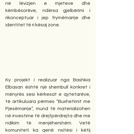
në lëvizjen e mjeteve dhe 
këmbësorëve, ndërsa gjelbërimi i 
rikonceptuar i jep frymëmarrje dhe 
identitet të ri kësaj zone.
Ky projekt i realizuar nga Bashkia 
Elbasan është një shembull konkret i 
mënyrës sesi kërkesat e qytetarëve, 
të artikuluara përmes “Buxhetimit me 
Pjesëmarrje”, mund të materializohen 
në investime të drejtpërdrejta dhe me 
ndikim të menjëhershëm. Vetë 
komuniteti ka qenë nxitësi i këtij 