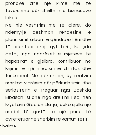
pronave dhe një klimë më të 
favorshme për zhvillimin e bizneseve 
lokale.
Në një vështrim më të gjerë, kjo 
ndërhyrje dëshmon rëndësinë e 
planifikimit urban të qëndrueshëm dhe 
të orientuar drejt qytetarit, ku çdo 
detaj, nga ndarëset e mjeteve te 
hapësirat e gjelbra, kontribuon në 
krijimin e një mjedisi më dinjitoz dhe 
funksional. Në përfundim, ky realizim 
meriton vlerësim për përkushtimin dhe 
seriozitetin e treguar nga Bashkia 
Elbasan, si dhe nga drejtimi i saj nën 
kryetarin Gledian Llatja, duke sjellë një 
model të qartë të një pune të 
qytetëruar në shërbim të komunitetit.
Shkrime