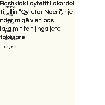
Bashkiak i qytetit i akordoi
Shkrime
titullin “Qytetar Nderi”, një
Kritika
nderim që vjen pas
Suedia
largimit të tij nga jeta
speciale
tokësore
Opinione
Tregime