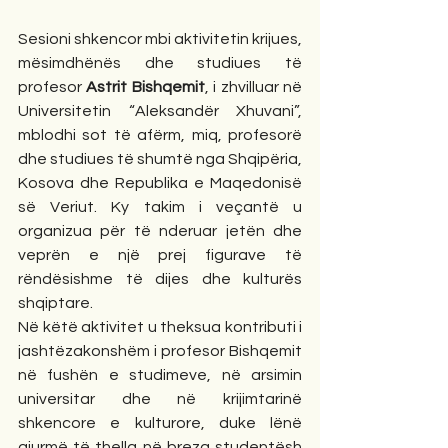
Sesioni shkencor mbi aktivitetin krijues, 
mësimdhënës dhe studiues të 
profesor 
Astrit Bishqemit
, i zhvilluar në 
Universitetin “Aleksandër Xhuvani”, 
mblodhi sot të afërm, miq, profesorë 
dhe studiues të shumtë nga Shqipëria, 
Kosova dhe Republika e Maqedonisë 
së Veriut. Ky takim i veçantë u 
organizua për të nderuar jetën dhe 
veprën e një prej figurave të 
rëndësishme të dijes dhe kulturës 
shqiptare.
Në këtë aktivitet u theksua kontributi i 
jashtëzakonshëm i profesor Bishqemit 
në fushën e studimeve, në arsimin 
universitar dhe në krijimtarinë 
shkencore e kulturore, duke lënë 
gjurmë të thella në breza studentësh 