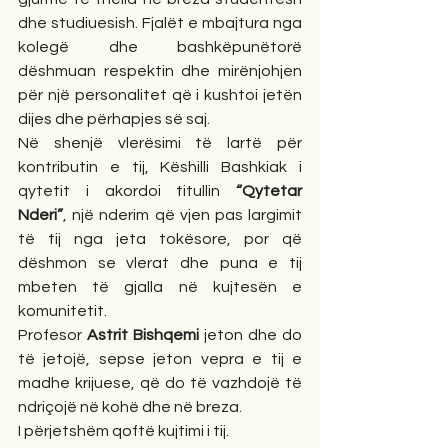
dhe studiuesish. Fjalët e mbajtura nga 
kolegë dhe bashkëpunëtorë 
dëshmuan respektin dhe mirënjohjen 
për një personalitet që i kushtoi jetën 
dijes dhe përhapjes së saj.
Në shenjë vlerësimi të lartë për 
kontributin e tij, Këshilli Bashkiak i 
qytetit i akordoi titullin 
“Qytetar 
Nderi”
, një nderim që vjen pas largimit 
të tij nga jeta tokësore, por që 
dëshmon se vlerat dhe puna e tij 
mbeten të gjalla në kujtesën e 
komunitetit.
Profesor 
Astrit Bishqemi
 jeton dhe do 
të jetojë, sepse jeton vepra e tij e 
madhe krijuese, që do të vazhdojë të 
ndriçojë në kohë dhe në breza.
I përjetshëm qoftë kujtimi i tij.