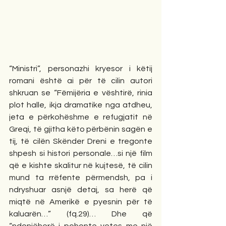
“Ministri”, personazhi kryesor i këtij 
romani është ai për të cilin autori 
shkruan se “Fëmijëria e vështirë, rinia 
plot halle, ikja dramatike nga atdheu, 
jeta e përkohëshme e refugjatit në 
Greqi, të gjitha këto përbënin sagën e 
tij, të cilën Skënder Dreni e tregonte 
shpesh si histori personale…si një film 
që e kishte skalitur në kujtesë, të cilin 
mund ta rrëfente përmendsh, pa i 
ndryshuar asnjë detaj, sa herë që 
miqtë në Amerikë e pyesnin për të 
kaluarën…” (fq.29)… Dhe që 
“ndonjëherë i pohonte vetes me një 