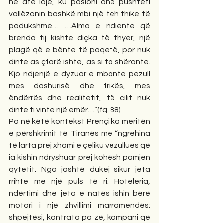
në atë lojë, ku pasioni dhe pushteti 
vallëzonin bashkë mbi një teh thike të 
padukshme… …Alma e ndiente që 
brenda tij kishte diçka të thyer, një 
plagë që e bënte të paqetë, por nuk 
dinte as çfarë ishte, as si ta shëronte. 
Kjo ndjenjë e dyzuar e mbante pezull 
mes dashurisë dhe frikës, mes 
ëndërrës dhe realitetit, të cilit nuk 
dinte ti vinte një emër…”(fq. 88)
Po në këtë kontekst Prençi ka meritën 
e përshkrimit të Tiranës me “ngrehina 
të larta prej xhami e çeliku vezullues që 
ia kishin ndryshuar prej kohësh pamjen 
qytetit. Nga jashtë dukej sikur jeta 
rrihte me një puls të ri. Hoteleria, 
ndërtimi dhe jeta e natës ishin bërë 
motori i një zhvillimi marramendës: 
shpejtësi, kontrata pa zë, kompani që 