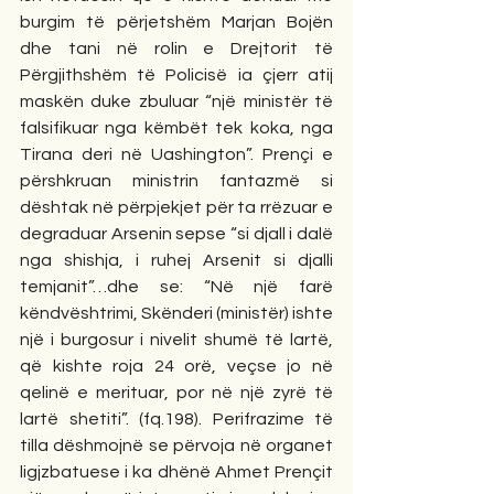
burgim të përjetshëm Marjan Bojën 
dhe tani në rolin e Drejtorit të 
Përgjithshëm të Policisë ia çjerr atij 
maskën duke zbuluar “një ministër të 
falsifikuar nga këmbët tek koka, nga 
Tirana deri në Uashington”. Prençi e 
përshkruan ministrin fantazmë si 
dështak në përpjekjet për ta rrëzuar e 
degraduar Arsenin sepse “si djall i dalë 
nga shishja, i ruhej Arsenit si djalli 
temjanit”…dhe se: “Në një farë 
këndvështrimi, Skënderi (ministër) ishte 
një i burgosur i nivelit shumë të lartë, 
që kishte roja 24 orë, veçse jo në 
qelinë e merituar, por në një zyrë të 
lartë shetiti”. (fq.198). Perifrazime të 
tilla dëshmojnë se përvoja në organet 
ligjzbatuese i ka dhënë Ahmet Prençit 