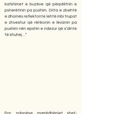
kafshimet e buzëve që përpëlitnin e 
psherëtinin pa pushim. Drita e zbehtë 
e dhomës reflektonte lehtë mbi trupat 
e zhveshur që rënkonin e lëviznin pa 
pushim nën epshin e ndezur që s’dinte 
të shuhej…”
Por, ndonëse marrëdhëniet shef-