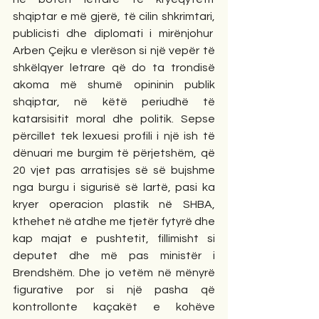
shqiptar e më gjerë, të cilin shkrimtari, 
publicisti dhe diplomati i mirënjohur  
Arben Çejku e vlerëson si një vepër të 
shkëlqyer letrare që do ta trondisë 
akoma më shumë opininin publik 
shqiptar, në këtë periudhë të 
katarsisitit moral dhe politik. Sepse 
përcillet tek lexuesi profili i një ish të 
dënuari me burgim të përjetshëm, që 
20 vjet pas arratisjes së së bujshme 
nga burgu i sigurisë së lartë, pasi ka 
kryer operacion plastik në SHBA, 
kthehet në atdhe me tjetër fytyrë dhe 
kap majat e pushtetit, fillimisht si 
deputet dhe më pas ministër i 
Brendshëm. Dhe jo vetëm në mënyrë 
figurative por si një pasha që 
kontrollonte kaçakët e kohëve 