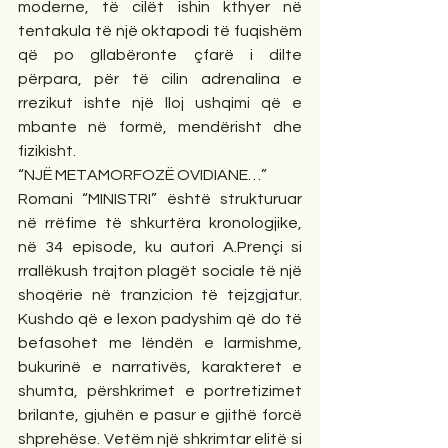
moderne, të cilët ishin kthyer në 
tentakula të një oktapodi të fuqishëm 
që po gllabëronte çfarë i dilte 
përpara, për të cilin adrenalina e 
rrezikut ishte një lloj ushqimi që e 
mbante në formë, mendërisht dhe 
fizikisht.
“NJË METAMORFOZË OVIDIANE…”
Romani “MINISTRI” është strukturuar 
në rrëfime të shkurtëra kronologjike, 
në 34 episode, ku autori A.Prençi si 
rrallëkush trajton plagët sociale të një 
shoqërie në tranzicion të tejzgjatur. 
Kushdo që e lexon padyshim që do të 
befasohet me lëndën e larmishme, 
bukurinë e narrativës, karakteret e 
shumta, përshkrimet e portretizimet 
brilante, gjuhën e pasur e gjithë forcë 
shprehëse. Vetëm një shkrimtar elitë si 