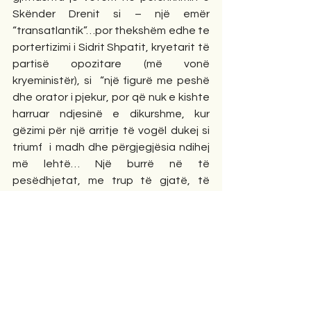
Skënder Drenit si – një emër 
“transatlantik”…por thekshëm edhe te 
portertizimi i Sidrit Shpatit, kryetarit të 
partisë opozitare (më vonë 
kryeministër), si  “një figurë me peshë 
dhe orator i pjekur, por që nuk e kishte 
harruar ndjesinë e dikurshme, kur 
gëzimi për një arritje të vogël dukej si 
triumf  i madh dhe përgjegjësia ndihej 
më lehtë… Një burrë në të 
pesëdhjetat, me trup të gjatë, të 
mbajtur mirë, transmetonte mençuri 
dhe vendosmëri… që për të fituar 
betejën finale i duhej një “dorë e fortë 
amerikane”” (fq.11).
Episode që të mbesin në mendje nga 
leximi i këtij romani janë edhe akti i 
dhunshëm, tritolli në shtëpinë e 