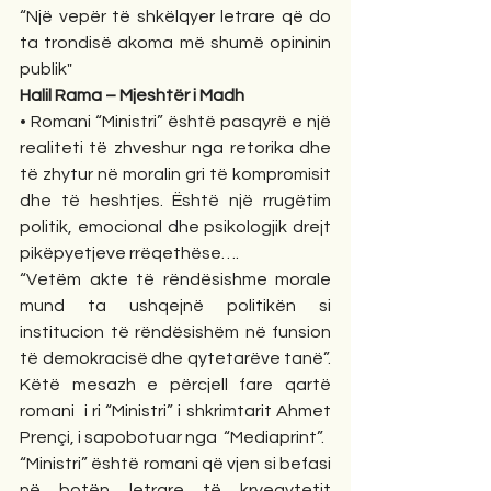
“Një vepër të shkëlqyer letrare që do 
ta trondisë akoma më shumë opininin 
publik"
Halil Rama – Mjeshtër i Madh
• Romani “Ministri” është pasqyrë e një 
realiteti të zhveshur nga retorika dhe 
të zhytur në moralin gri të kompromisit 
dhe të heshtjes. Është një rrugëtim 
politik, emocional dhe psikologjik drejt 
pikëpyetjeve rrëqethëse….
“Vetëm akte të rëndësishme morale 
mund ta ushqejnë politikën si 
institucion të rëndësishëm në funsion 
të demokracisë dhe qytetarëve tanë”. 
Këtë mesazh e përcjell fare qartë 
romani  i ri “Ministri” i shkrimtarit Ahmet 
Prençi, i sapobotuar nga  “Mediaprint”.
“Ministri” është romani që vjen si befasi 
në botën letrare të kryeqytetit 