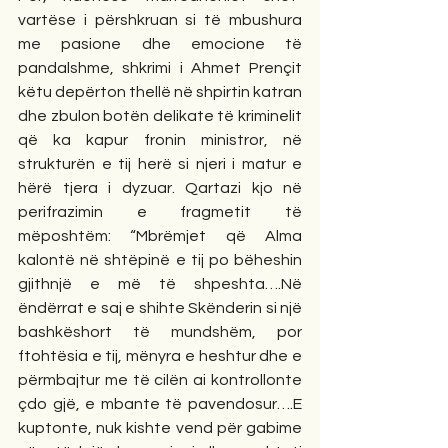
vartëse i përshkruan si të mbushura 
me pasione dhe emocione të 
pandalshme, shkrimi i Ahmet Prençit 
këtu depërton thellë në shpirtin katran 
dhe zbulon botën delikate të kriminelit 
që ka kapur fronin ministror, në 
strukturën e tij herë si njeri i matur e 
hërë tjera i dyzuar. Qartazi kjo në 
perifrazimin e fragmetit të 
mëposhtëm: “Mbrëmjet që Alma 
kalontë në shtëpinë e tij po bëheshin 
gjithnjë e më të shpeshta….Në 
ëndërrat e saj e shihte Skënderin si një 
bashkëshort të mundshëm, por 
ftohtësia e tij, mënyra e heshtur dhe e 
përmbajtur me të cilën ai kontrollonte 
çdo gjë, e mbante të pavendosur….E 
kuptonte, nuk kishte vend për gabime 