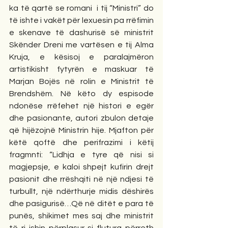
ka të qartë se romani  i tij “Ministri” do 
të ishte i vakët për lexuesin pa rrëfimin 
e skenave të dashurisë së ministrit 
Skënder Dreni me vartësen e tij Alma 
Kruja, e kësisoj e paralajmëron 
artistikisht fytyrën e maskuar të 
Marjan Bojës në rolin e Ministrit të 
Brendshëm. Në këto dy espisode 
ndonëse rrëfehet një histori e egër 
dhe pasionante, autori zbulon detaje 
që hijëzojnë Ministrin hije. Mjafton për 
këtë qoftë dhe perifrazimi i këtij 
fragmnti: “Lidhja e tyre që nisi si 
magjepsje, e kaloi shpejt kufirin drejt 
pasionit dhe rrëshqiti në një ndjesi të 
turbullt, një ndërthurje midis dëshirës 
dhe pasigurisë…Që në ditët e para të 
punës, shikimet mes saj dhe ministrit 
të ri ishin përplasur si flutura përreth 