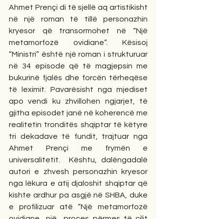
Ahmet Prençi di të sjellë aq artistikisht 
në një roman të tillë personazhin 
kryesor që transormohet në “Një 
metamorfozë ovidiane”. Kësisoj 
“Ministri” është një roman i strukturuar 
në 34 episode që të magjepsin me 
bukurinë fjalës dhe forcën tërheqëse 
të leximit. Pavarësisht nga mjediset 
apo vendi ku zhvillohen ngjarjet, të 
gjitha episodet janë në koherencë me 
realitetin tronditës shqiptar të këtyre 
tri dekadave të fundit, trajtuar nga 
Ahmet Prençi me frymën e 
universalitetit.  Kështu, dalëngadalë 
autori e zhvesh personazhin kryesor 
nga lëkura e atij djaloshit shqiptar që 
kishte ardhur pa asgjë në SHBA, duke 
e profilizuar atë “Një metamorfozë 
ovidiane…një  proces përmes të cilit 