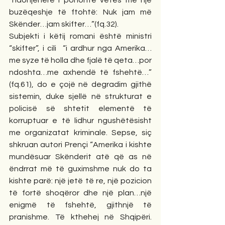
buzëqeshje të ftohtë: Nuk jam më 
Skënder…jam skifter…”(fq.32). 
Subjekti i këtij romani është ministri 
“skifter”, i cili  “i ardhur nga Amerika… 
me syze të holla dhe fjalë të qeta…por 
ndoshta…me axhendë të fshehtë…” 
(fq.61), do e çojë në degradim gjithë 
sistemin, duke sjellë në strukturat e 
policisë së shtetit elementë të 
korruptuar e të lidhur ngushëtësisht 
me organizatat kriminale. Sepse, siç 
shkruan autori Prençi “Amerika i kishte 
mundësuar Skënderit atë që as në 
ëndrrat më të guximshme nuk do ta 
kishte parë: një jetë të re, një pozicion 
të fortë shoqëror dhe një plan…një 
enigmë të fshehtë, gjithnjë të 
pranishme. Të kthehej në Shqipëri. 