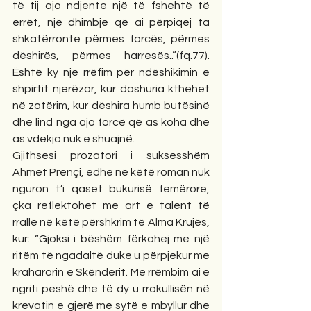
të tij ajo ndjente një të fshehtë të 
errët, një dhimbje që ai përpiqej ta 
shkatërronte përmes forcës, përmes 
dëshirës, përmes harresës..”(fq.77). 
Është ky një rrëfim për ndëshikimin e 
shpirtit njerëzor, kur dashuria kthehet 
në zotërim, kur dëshira humb butësinë 
dhe lind nga ajo forcë që as koha dhe 
as vdekja nuk e shuajnë.
Gjithsesi prozatori i suksesshëm 
Ahmet Prençi, edhe në këtë roman nuk 
nguron t’i qaset bukurisë femërore, 
çka reflektohet me art e talent të 
rrallë në këtë përshkrim të Alma Krujës, 
kur: “Gjoksi i bëshëm fërkohej me një 
ritëm të ngadaltë duke u përpjekur me 
kraharorin e Skënderit. Me rrëmbim ai e 
ngriti peshë dhe të dy u rrokullisën në 
krevatin e gjerë me sytë e mbyllur dhe 