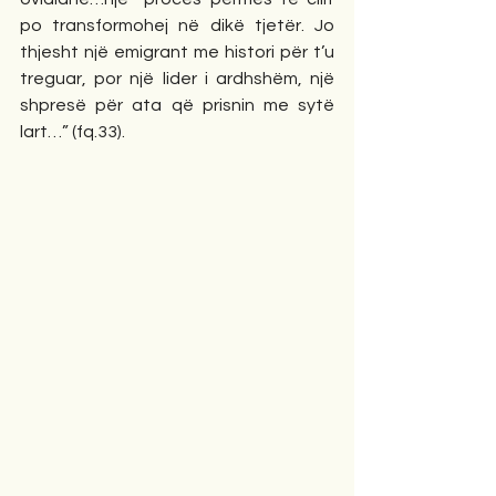
po transformohej në dikë tjetër. Jo 
thjesht një emigrant me histori për t’u 
treguar, por një lider i ardhshëm, një 
shpresë për ata që prisnin me sytë 
lart…” (fq.33).