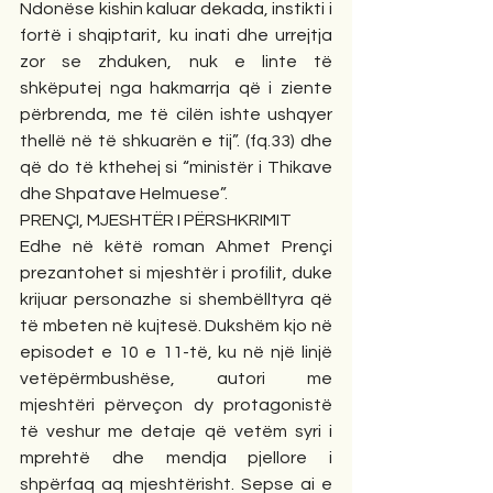
Ndonëse kishin kaluar dekada, instikti i 
fortë i shqiptarit, ku inati dhe urrejtja 
zor se zhduken, nuk e linte të 
shkëputej nga hakmarrja që i ziente 
përbrenda, me të cilën ishte ushqyer 
thellë në të shkuarën e tij”. (fq.33) dhe 
që do të kthehej si “ministër i Thikave 
dhe Shpatave Helmuese”.
PRENÇI, MJESHTËR I PËRSHKRIMIT
Edhe në këtë roman Ahmet Prençi 
prezantohet si mjeshtër i profilit, duke 
krijuar personazhe si shembëlltyra që 
të mbeten në kujtesë. Dukshëm kjo në 
episodet e 10 e 11-të, ku në një linjë 
vetëpërmbushëse, autori me 
mjeshtëri përveçon dy protagonistë 
të veshur me detaje që vetëm syri i 
mprehtë dhe mendja pjellore i 
shpërfaq aq mjeshtërisht. Sepse ai e 