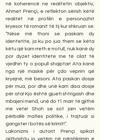
në koherencë ne realitetin objektiv, 
Ahmet Prençi, e reflekton sërish këtë 
realitet në profilin e personazhit 
kryesor të romanit të tij kur shkruan se: 
“Nëse më thoni se paskam dy 
identetite, ja ku po jua them se këta 
këtu që kam rreth e rrotull, nuk kanë dy 
por dyzet identitete me të cilat të 
vjedhin ty o popull shqiptar! Ata kanë 
nga një maskë për çdo veprim që 
kryejnë, më besoni. Ata paskan dosje 
për mua, por dhe unë kam disa dosje 
për ata! Kjo është gjueti shtrigash dhe 
mbajeni mend, unë do t’i  marr të gjithë 
me vete! Shoh se sot jam vetëm 
përballë mafies politike, i trajtuar si 
gangster i botës së krimit!”.
Lakonizmi i autorit Prençi spikat 
gjithashtu jo vetëm në përshkrimin e 