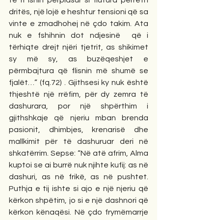
dritës, një lojë e heshtur tensioni që sa 
vinte e zmadhohej në çdo takim. Ata 
nuk e fshihnin dot ndjesinë  që i 
tërhiqte drejt njëri tjetrit, as shikimet 
sy më sy, as buzëqeshjet e 
përmbajtura që flisnin më shumë se 
fjalët…” (fq.72) . Gjithsesi ky nuk është 
thjeshtë një rrëfim, për dy zemra të 
dashurara, por një shpërthim i 
gjithshkaje që njeriu mban brenda 
pasionit, dhimbjes, krenarisë dhe 
mallkimit për të dashuruar deri në 
shkatërrim. Sepse: “Në atë afrim, Alma 
kuptoi se ai burrë nuk njihte kufij: as në 
dashuri, as në frikë, as në pushtet. 
Puthja e tij ishte si ajo e një njeriu që 
kërkon shpëtim, jo si e një dashnori që 
kërkon kënaqësi. Në çdo frymëmarrje 