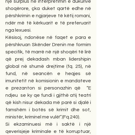
një surplus në interpretimin e dukurive 
shoqërore, çka duket qartë edhe në 
përshkrimin e ngjarjeve të këtij romani, 
ndër më të kërkuarit e të preferuarit 
nga lexuesi.
Kësisoj, ndonëse në faqet e para e 
përshkruan Skënder Drenin me formim 
specifik, të marrë në një shoqëri të lirë 
që prej dekadash mban lidershipin 
global në shumë drejtime (fq. 25), në 
fund, në seancën e heqjes së 
imunitetit në komisionin e mandateve 
e prezanton si personazhin që  “E 
ndjeu  se ky qe fundi i gjithë atij teatri 
që kish nisur dekada më parë si djalë i 
famshëm i botës së krimit dhe sot, 
ministër, kriminel me vulë!”.(Fq.240).
Si ekzaminuesi më i saktë i një 
qeverisjeje kriminale e të korruptuar, 