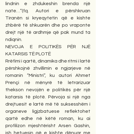
lindnin e zhdukeshin brenda një 
nate…”(fq. Autori e përshkruan 
Tiranën si kryeqytetin që e kishte 
zhbërë të shkuarën dhe po vraponte 
drejt një të ardhmje që pak mund ta 
ndiqnin.
NEVOJA E POLITIKËS PËR NJË 
KATARSIS TË PLOTË
Rrëfimi i qartë, dinamika dhe ritmi i lartë 
përshkojnë zhvillimin e ngjarjeve në 
romanin “Ministri”, ku autori Ahmet 
Prençi në mënyrë të letrarizuar 
thekson nevojën e politikës për një 
katarsis të plotë. Përvoja si një nga 
drejtuesit e lartë më të suksesshëm i 
organeve ligjzbatuese reflektohet 
qartë edhe në këtë roman, ku ai 
profilizon mjeshtërisht Arsen Gashin, 
ish hetuesin që e kishte dënuar me 