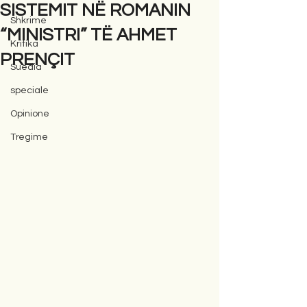
SISTEMIT NË ROMANIN
Shkrime
“MINISTRI” TË AHMET
Kritika
PRENÇIT
Suedia
speciale
Opinione
Tregime