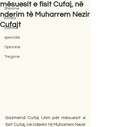
mësuesit e fisit Cufaj, në
Shkrime
nderim të Muharrem Nezir
Kritika
Cufajt
Suedia
speciale
Opinione
Tregime
Gazmend Cufaj: Urim për mësuesit e 
fisit Cufaj, në nderim të Muharrem Nezir 