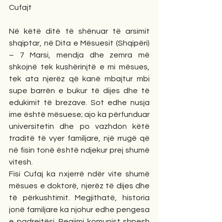
Cufajt
Në këtë ditë të shënuar të arsimit 
shqiptar, në Dita e Mësuesit (Shqipëri) 
– 7 Marsi, mendja dhe zemra më 
shkojnë tek kushërinjtë e mi mësues, 
tek ata njerëz që kanë mbajtur mbi 
supe barrën e bukur të dijes dhe të 
edukimit të brezave. Sot edhe nusja 
ime është mësuese; ajo ka përfunduar 
universitetin dhe po vazhdon këtë 
traditë të vyer familjare, një rrugë që 
në fisin tonë është ndjekur prej shumë 
vitesh.
Fisi Cufaj ka nxjerrë ndër vite shumë 
mësues e doktorë, njerëz të dijes dhe 
të përkushtimit. Megjithatë, historia 
jonë familjare ka njohur edhe pengesa 
e padrejtësi. Regjimi komunist shpesh 