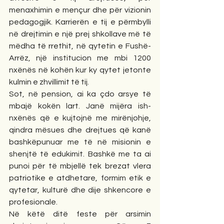
menaxhimin e mençur dhe për vizionin 
pedagogjik. Karrierën e tij e përmbylli 
në drejtimin e një prej shkollave më të 
mëdha të rrethit, në qytetin e Fushë-
Arrëz, një institucion me mbi 1200 
nxënës në kohën kur ky qytet jetonte 
kulmin e zhvillimit të tij.
Sot, në pension, ai ka çdo arsye të 
mbajë kokën lart. Janë mijëra ish-
nxënës që e kujtojnë me mirënjohje, 
qindra mësues dhe drejtues që kanë 
bashkëpunuar me të në misionin e 
shenjtë të edukimit. Bashkë me ta ai 
punoi për të mbjellë tek brezat vlera 
patriotike e atdhetare, formim etik e 
qytetar, kulturë dhe dije shkencore e 
profesionale.
Në këtë ditë feste për arsimin 