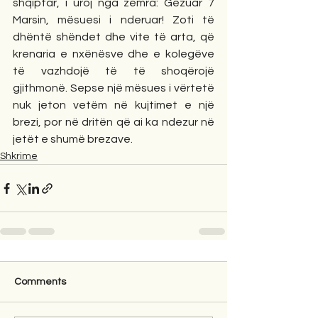
shqiptar, i uroj nga zemra: Gëzuar 7 
Marsin, mësuesi i nderuar! Zoti të 
dhëntë shëndet dhe vite të arta, që 
krenaria e nxënësve dhe e kolegëve 
të vazhdojë të të shoqërojë 
gjithmonë. Sepse një mësues i vërtetë 
nuk jeton vetëm në kujtimet e një 
brezi, por në dritën që ai ka ndezur në 
jetët e shumë brezave.
Shkrime
Comments