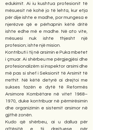
edukimit. Ai iu kushtua profesionit të 
mësuesit në kohë jo të lehta, kur etja 
për dije ishte e madhe, por mungesa e 
njerëzve që e përhapnin këtë dritë 
ishte edhe më e madhe. Në ato vite, 
mësuesi nuk ishte thjesht një 
profesion; ishte një mision.
Kontributi i tij në arsimin e Puka mbetet 
i çmuar. Ai shërbeu me përgjegjësi dhe 
profesionalizëm si inspektor arsimi dhe 
më pas si shef i Seksionit të Arsimit të 
rrethit. Në këtë detyrë ai drejtoi me 
sukses fazën e dytë të Reformës 
Arsimore Kombëtare në vitet 1968–
1970, duke kontribuar në përmirësimin 
dhe organizimin e sistemit arsimor në 
gjithë zonën.
Kudo që shërbeu, ai u dallua për 
aftësitë e tij drejtuese, për 