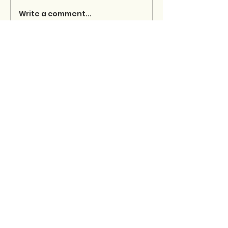
Write a comment...
Shkrimet e fundit
Minush Hoxha: Oratori në tubim