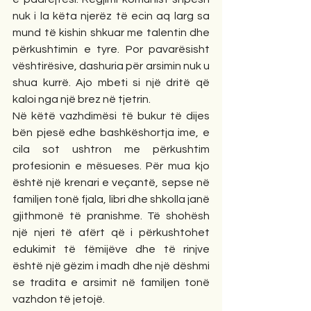
nuk i la këta njerëz të ecin aq larg sa 
mund të kishin shkuar me talentin dhe 
përkushtimin e tyre. Por pavarësisht 
vështirësive, dashuria për arsimin nuk u 
shua kurrë. Ajo mbeti si një dritë që 
kaloi nga një brez në tjetrin.
Në këtë vazhdimësi të bukur të dijes 
bën pjesë edhe bashkëshortja ime, e 
cila sot ushtron me përkushtim 
profesionin e mësueses. Për mua kjo 
është një krenari e veçantë, sepse në 
familjen tonë fjala, libri dhe shkolla janë 
gjithmonë të pranishme. Të shohësh 
një njeri të afërt që i përkushtohet 
edukimit të fëmijëve dhe të rinjve 
është një gëzim i madh dhe një dëshmi 
se tradita e arsimit në familjen tonë 
vazhdon të jetojë.