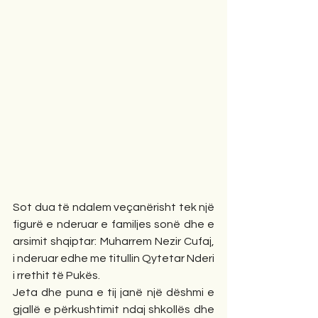
Sot dua të ndalem veçanërisht tek një 
figurë e nderuar e familjes sonë dhe e 
arsimit shqiptar: Muharrem Nezir Cufaj, 
i nderuar edhe me titullin Qytetar Nderi 
i rrethit të Pukës.
Jeta dhe puna e tij janë një dëshmi e 
gjallë e përkushtimit ndaj shkollës dhe 