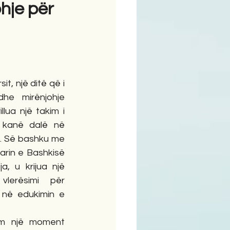
hje për
t, një ditë që i 
e mirënjohje 
lua një takim i 
kanë dalë në 
t. Së bashku me 
arin e Bashkisë 
a, u krijua një 
lerësimi për 
 në edukimin e 
m një moment 