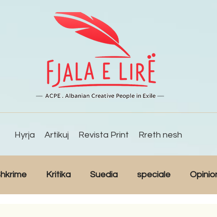
Hyrja
Artikuj
Revista Print
Rreth nesh
hkrime
Kritika
Suedia
speciale
Opinio