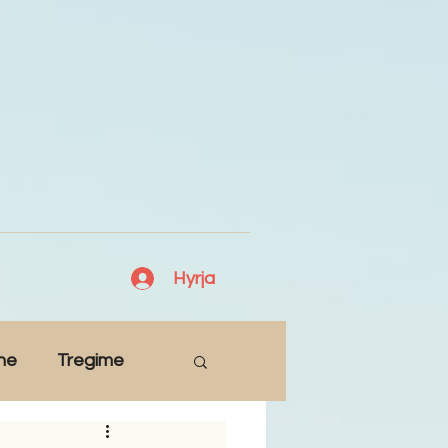
Hyrja
ne
Tregime