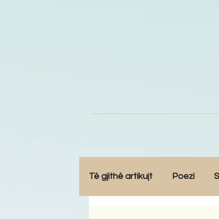
Të gjithë artikujt
Poezi
S