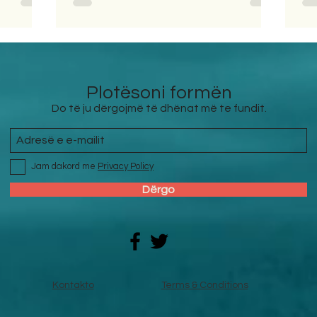
Plotësoni formën
Do të ju dërgojmë të dhënat më te fundit.
Jam dakord me
Privacy Policy
Dërgo
Kontakto
Terms & Conditions