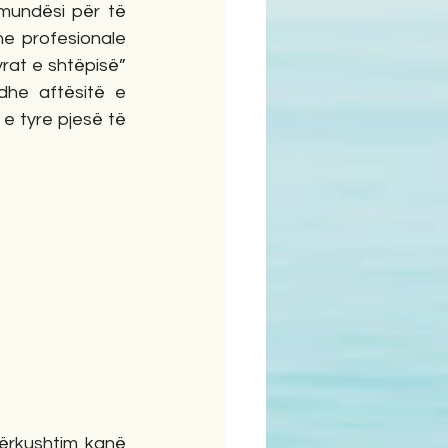
mundësi për të 
e profesionale 
at e shtëpisë” 
he aftësitë e 
e tyre pjesë të 
ërkushtim kanë 