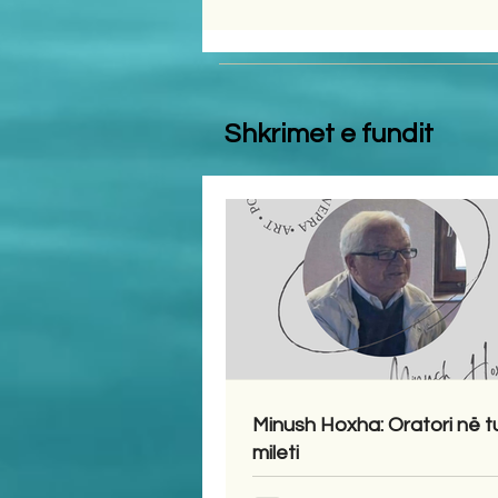
Shkrimet e fundit
Minush Hoxha: Oratori në t
mileti