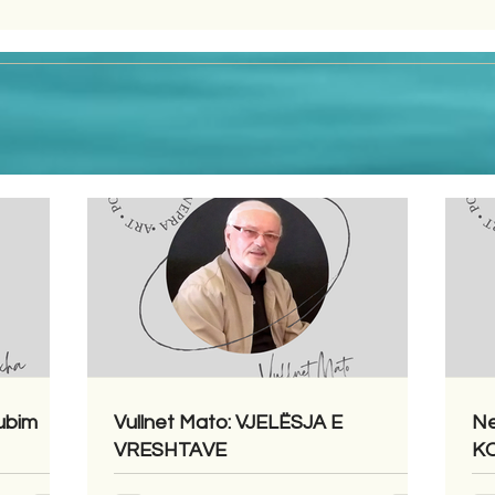
ubim
Vullnet Mato: VJELËSJA E
Ne
VRESHTAVE
KO