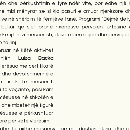
ën dhe përkushtimin e tyre ndër vite, por edhe një 
e mbi mënyrat se si kjo pasuri e çmuar njerëzore dh
ve në shërbim të fëmijëve tanë. Programi “Bëjmë detyr
bukur që sjell pranë nxënësve përvojën, urtësinë d
këtij brezi mësuesish, duke e bërë dijen dhe përvojën 
të rinj.
uar në këtë aktivitet 
njën 
Luiza Backa 
 vlerësua me certifikatë 
n dhe devotshmërinë e 
n fisnik të mësuesit. 
 të veçantë, pasi kam 
mësuese në shkollën e 
dhe mbetet një figurë 
mësuese e përkushtuar 
ore për këtë vlerësim.
 dhe të gjithë mësuesve që me dashuri, durim dhe p