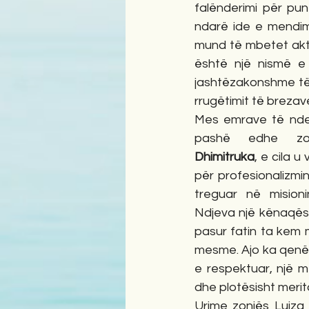
falënderimi për pun
ndarë ide e mendim
mund të mbetet akti
është një nismë e 
jashtëzakonshme të 
rrugëtimit të brezave 
Mes emrave të nder
pashë edhe zo
Dhimitruka
, e cila u
për profesionalizmi
treguar në misioni
Ndjeva një kënaqësi
pasur fatin ta kem 
mesme. Ajo ka qenë 
e respektuar, një 
dhe plotësisht merit
Urime zonjës Luiza