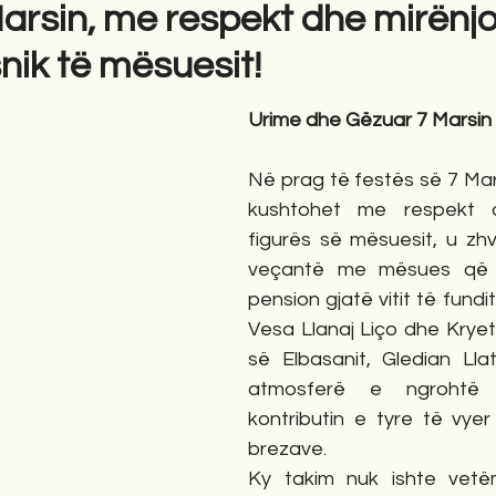
arsin, me respekt dhe mirënjo
snik të mësuesit!
Urime dhe Gëzuar 7 Marsin
Në prag të festës së 7 Marsi
kushtohet me respekt dh
figurës së mësuesit, u zhvil
veçantë me mësues që 
pension gjatë vitit të fundi
Vesa Llanaj Liço dhe Kryet
së Elbasanit, Gledian Llatj
atmosferë e ngrohtë v
kontributin e tyre të vyer
brezave.
Ky takim nuk ishte vetë