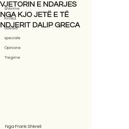
VJETORIN E NDARJES
Shkrime
NGA KJO JETË E TË
Kritika
NDJERIT DALIP GRECA
Suedia
speciale
Opinione
Tregime
Nga Frank Shkreli