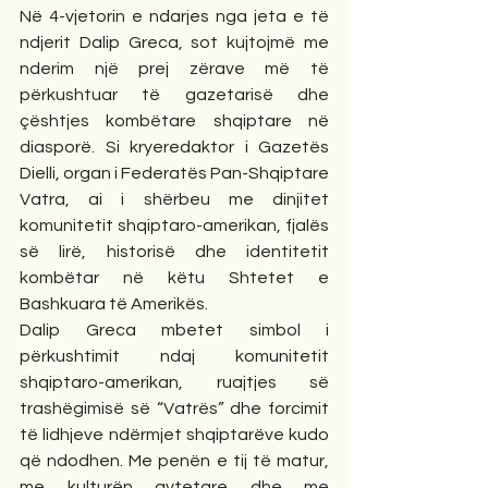
Në 4-vjetorin e ndarjes nga jeta e të 
ndjerit Dalip Greca, sot kujtojmë me 
nderim një prej zërave më të 
përkushtuar të gazetarisë dhe 
çështjes kombëtare shqiptare në 
diasporë. Si kryeredaktor i Gazetës 
Dielli, organ i Federatës Pan-Shqiptare 
Vatra, ai i shërbeu me dinjitet 
komunitetit shqiptaro-amerikan, fjalës 
së lirë, historisë dhe identitetit 
kombëtar në këtu Shtetet e 
Bashkuara të Amerikës.
Dalip Greca mbetet simbol i 
përkushtimit ndaj komunitetit 
shqiptaro-amerikan, ruajtjes së 
trashëgimisë së “Vatrës” dhe forcimit 
të lidhjeve ndërmjet shqiptarëve kudo 
që ndodhen. Me penën e tij të matur, 
me kulturën qytetare dhe me 