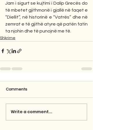
Jam i sigurt se kujtimi i Dalip Grecës do 
të mbetet gjithmonë i gjallë në faqet e 
“Diellit”, në historinë e “Vatrës” dhe në 
zemrat e të gjithë atyre që patën fatin 
ta njohin dhe të punojnë me të.
Shkrime
Comments
Write a comment...