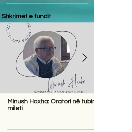
Shkrimet e fundit
Minush Hoxha: Oratori në tubim
mileti