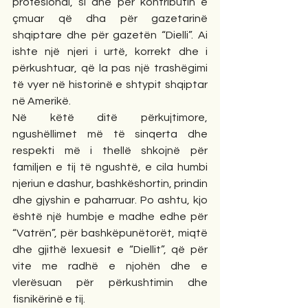
profesional, si dhe për kontributin e 
çmuar që dha për gazetarinë 
shqiptare dhe për gazetën “Dielli”. Ai 
ishte një njeri i urtë, korrekt dhe i 
përkushtuar, që la pas një trashëgimi 
të vyer në historinë e shtypit shqiptar 
në Amerikë.
Në këtë ditë përkujtimore, 
ngushëllimet më të sinqerta dhe 
respekti më i thellë shkojnë për 
familjen e tij të ngushtë, e cila humbi 
njeriun e dashur, bashkëshortin, prindin 
dhe gjyshin e paharruar. Po ashtu, kjo 
është një humbje e madhe edhe për 
“Vatrën”, për bashkëpunëtorët, miqtë 
dhe gjithë lexuesit e “Diellit”, që për 
vite me radhë e njohën dhe e 
vlerësuan për përkushtimin dhe 
fisnikërinë e tij.