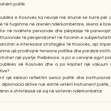
oshëm politik
ublika e Kosovës ka nevojë më shumë se kurrë për di
ë të fuqishme në arenën ndërkombëtare, skena e bren
ur në rivalitete personale dhe përplasje të panevojshm
titucionale të përqendrohet në forcimin e subjektivitet
vancimin e interesave strategjike të Kosovës, ajo shpe
me që prodhojnë tensione politike dhe paralizë institu
rohet një pyetje thelbësore: a po e cenojnë egot polit
publikës së Kosovës dhe a po krijohet një vakuum i
tive?
 që kërkon reflektim serioz politik dhe institucional.
a, diplomacia aktive nuk është vetëm instrument politik, 
dimin e shtetësisë së saj në sistemin ndërkombëtar.