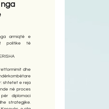
 nga
ë
ga armiqtë e 
politike të 
 BERISHA
etformimit dhe 
ërkombëtare 
 shtetet e reja 
ende në proces 
për diplomaci 
e strategjike. 
 Kosovës, e cila 