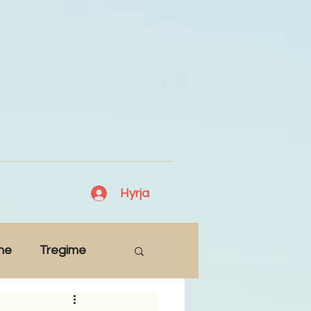
Hyrja
ne
Tregime