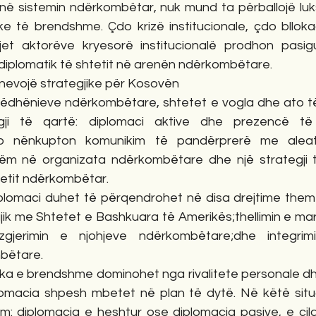
i në sistemin ndërkombëtar, nuk mund ta përballojë luks
e të brendshme. Çdo krizë institucionale, çdo bllokad
et aktorëve kryesorë institucionalë prodhon pasigur
diplomatik të shtetit në arenën ndërkombëtare.
 nevojë strategjike për Kosovën
ëdhënieve ndërkombëtare, shtetet e vogla dhe ato të 
egji të qartë: diplomaci aktive dhe prezencë t
o nënkupton komunikim të pandërprerë me aleatët
m në organizata ndërkombëtare dhe një strategji të 
itetit ndërkombëtar.
plomaci duhet të përqendrohet në disa drejtime themel
egjik me Shtetet e Bashkuara të Amerikës;thellimin e m
;zgjerimin e njohjeve ndërkombëtare;dhe integrim
bëtare.
tika e brendshme dominohet nga rivalitete personale dh
plomacia shpesh mbetet në plan të dytë. Në këtë situat
m: diplomacia e heshtur ose diplomacia pasive, e cila 