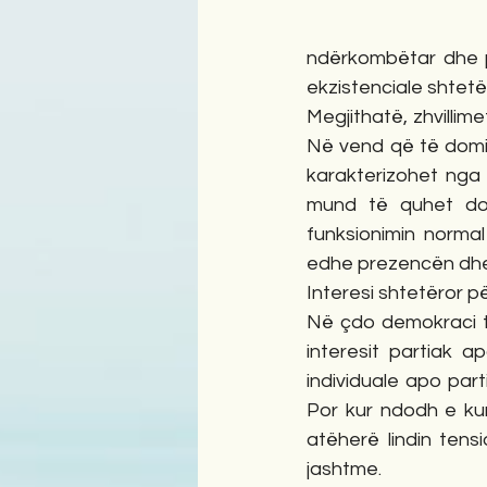
ndërkombëtar dhe pr
ekzistenciale shtetë
Megjithatë, zhvilli
Në vend që të domin
karakterizohet nga 
mund të quhet dom
funksionimin normal
edhe prezencën dhe 
Interesi shtetëror p
Në çdo demokraci të 
interesit partiak a
individuale apo part
Por kur ndodh e kun
atëherë lindin tens
jashtme.