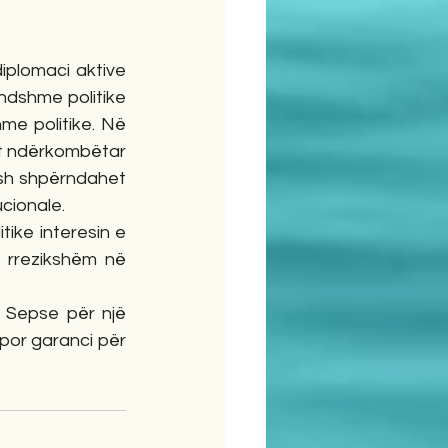
plomaci aktive 
dshme politike 
e politike. Në 
it ndërkombëtar 
sh shpërndahet 
cionale.
ike interesin e 
 rrezikshëm në 
 Sepse për një 
por garanci për 