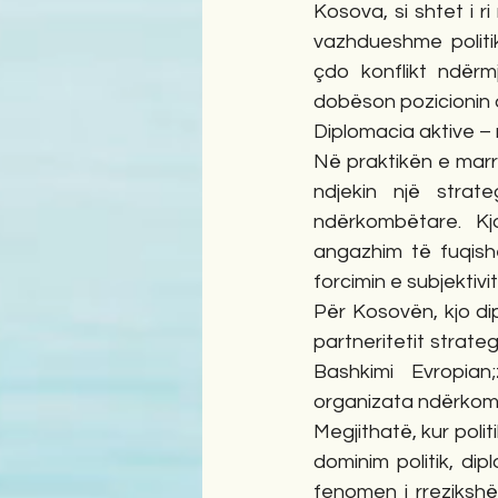
Kosova, si shtet i r
vazhdueshme politik
çdo konflikt ndërmj
dobëson pozicionin 
Diplomacia aktive –
Në praktikën e marr
ndjekin një strat
ndërkombëtare. Kj
angazhim të fuqishë
forcimin e subjektiv
Për Kosovën, kjo di
partneritetit strat
Bashkimi Evropian
organizata ndërkom
Megjithatë, kur poli
dominim politik, di
fenomen i rrezikshë