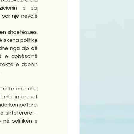
cionin e saj 
por një nevojë 
en shqetësues. 
skena politike 
dhe nga ajo që 
ë e dobësojnë 
rekte e zbehin 
.
t shtetëror dhe 
 mbi interesat 
 ndërkombëtare. 
ë shtetërore – 
në politikën e 