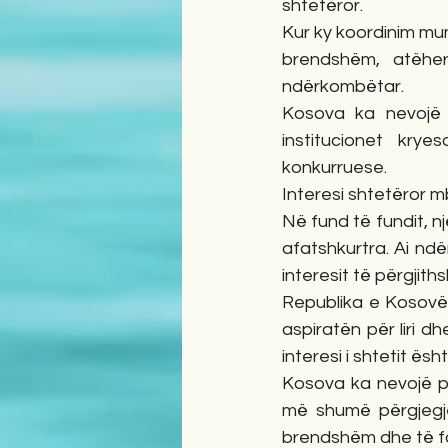
shtetëror.
Kur ky koordinim mung
brendshëm, atëher
ndërkombëtar.
Kosova ka nevojë p
institucionet kry
konkurruese.
Interesi shtetëror m
Në fund të fundit, n
afatshkurtra. Ai ndë
interesit të përgjith
Republika e Kosovës
aspiratën për liri d
interesi i shtetit ës
Kosova ka nevojë pë
më shumë përgjegjës
brendshëm dhe të fo