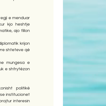
egji e menduar 
r kjo heshtje 
ike, ajo fillon 
lomatik krijon 
yre shteteve që 
dhe mungesa e 
uk e shfrytëzon 
isht politikë 
se institucionet 
ojtur interesin 