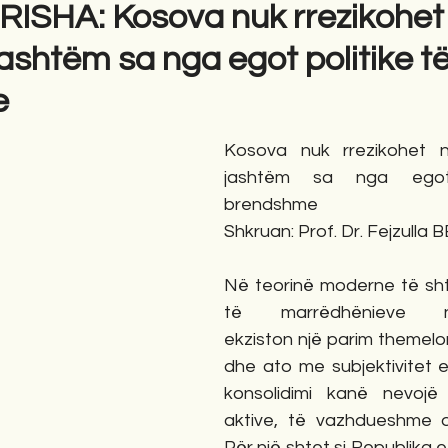
ERISHA: Kosova nuk rrezikohet
ashtëm sa nga egot politike t
e
Kosova nuk rrezikohet n
jashtëm sa nga egot 
brendshme
Shkruan: Prof. Dr. Fejzulla
Në teorinë moderne të sht
të marrëdhënieve nd
ekziston një parim themelor:
dhe ato me subjektivitet 
konsolidimi kanë nevojë 
aktive, të vazhdueshme dh
Për një shtet si Republika e