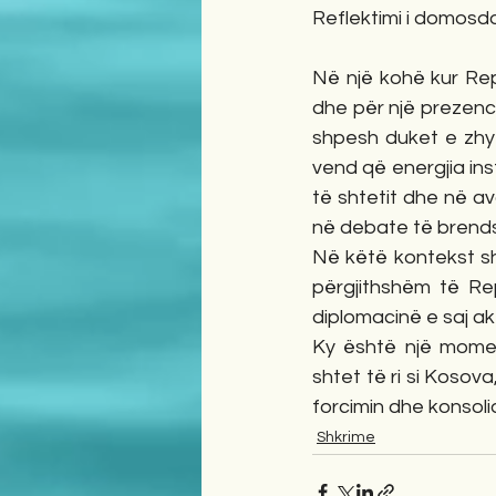
Reflektimi i domosd
Në një kohë kur Rep
dhe për një prezenc
shpesh duket e zhyt
vend që energjia ins
të shtetit dhe në a
në debate të brendsh
Në këtë kontekst sht
përgjithshëm të Re
diplomacinë e saj ak
Ky është një moment
shtet të ri si Kosov
forcimin dhe konsoli
Shkrime