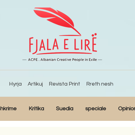
Hyrja
Artikuj
Revista Print
Rreth nesh
hkrime
Kritika
Suedia
speciale
Opinio