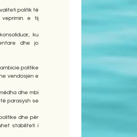
iteti politik të 
eprimin e tij 
nsoliduar, ku 
entare dhe jo 
mbicie politike 
dhe vendosjen e 
ë mëdha dhe mbi 
etë parasysh se 
litike dhe për 
 stabiliteti i 