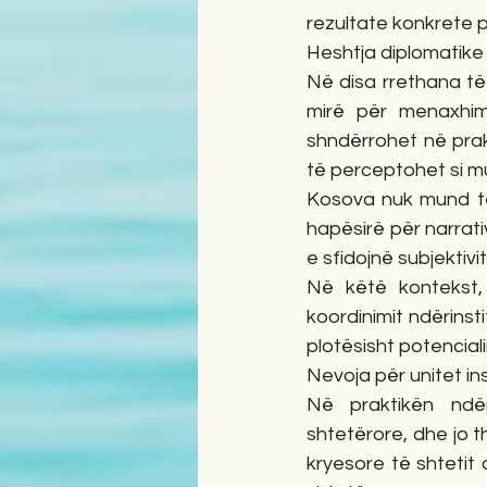
rezultate konkrete p
Heshtja diplomatike 
Në disa rrethana të
mirë për menaxhim
shndërrohet në prak
të perceptohet si mu
Kosova nuk mund të 
hapësirë për narrati
e sfidojnë subjektiv
Në këtë kontekst,
koordinimit ndërinst
plotësisht potencialin
Nevoja për unitet ins
Në praktikën ndër
shtetërore, dhe jo th
kryesore të shtetit