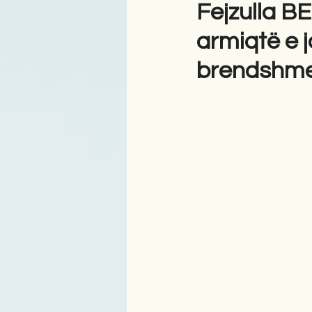
Fejzulla B
armiqtë e j
brendshm