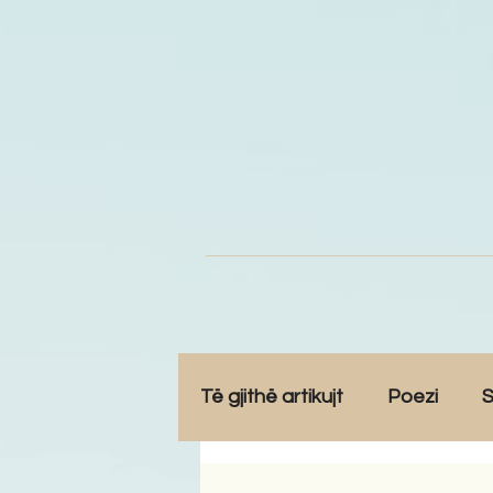
Të gjithë artikujt
Poezi
S