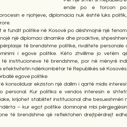
ende po e forcon pozi
ocesin e njohjeve, diplomacia nuk është luks politik, 
rore.
met e fundit politike në Kosovë po dëshmojnë një fenom
ojë një diplomaci dinamike dhe proaktive, shpeshherë 
përplasje të brendshme politike, rivalitete personale 
inimi i egove politike. Këto zhvillime jo vetëm q
 të institucioneve të brendshme, por në mënyrë indi
efektivitetin ndërkombëtar të Republikës së Kosovës
ërballë egove politike
konsoliduar ekziston një dallim i qartë midis interesi
po personal. Kur politika e vendos interesin e shtetit
iake, krijohet stabilitet institucional dhe besueshmëri
dërta – kur egot politike dominojnë mbi përgjegjësin
ione të brendshme që reflektohen drejtpërdrejt edhe 