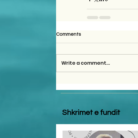
Comments
Write a comment...
Shkrimet e fundit