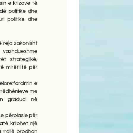
in e krizave të 
ë politike dhe 
i politike dhe 
reja zakonisht 
ë vazhdueshme 
 strategjikë, 
mirëfilltë për 
ore:forcimin e 
arrëdhënieve me 
in gradual në 
e përplasje për 
ë krijohet një 
rrallë prodhon 