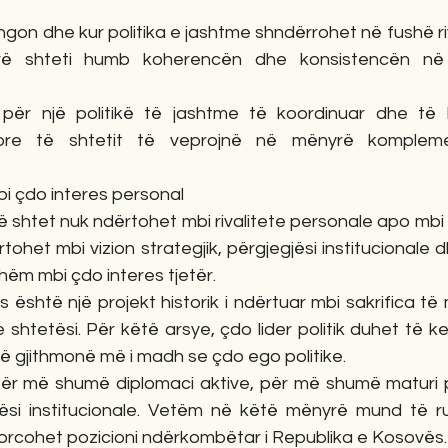
on dhe kur politika e jashtme shndërrohet në fushë rival
ë shteti humb koherencën dhe konsistencën në v
ër një politikë të jashtme të koordinuar dhe të ko
esore të shtetit të veprojnë në mënyrë komplem
bi çdo interes personal
jë shtet nuk ndërtohet mbi rivalitete personale apo mbi a
rtohet mbi vizion strategjik, përgjegjësi institucionale 
shëm mbi çdo interes tjetër.
 është një projekt historik i ndërtuar mbi sakrifica t
he shtetësi. Për këtë arsye, çdo lider politik duhet të k
htë gjithmonë më i madh se çdo ego politike.
r më shumë diplomaci aktive, për më shumë maturi po
i institucionale. Vetëm në këtë mënyrë mund të ruhet
rcohet pozicioni ndërkombëtar i Republika e Kosovës.