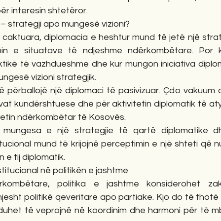
ër interesin shtetëror.
– strategji apo mungesë vizioni?
 caktuara, diplomacia e heshtur mund të jetë një strat
in e situatave të ndjeshme ndërkombëtare. Por ku
tikë të vazhdueshme dhe kur mungon iniciativa diplomat
ngesë vizioni strategjik.
përballojë një diplomaci të pasivizuar. Çdo vakuum dip
vat kundërshtuese dhe për aktivitetin diplomatik të at
itetin ndërkombëtar të Kosovës.
 mungesa e një strategjie të qartë diplomatike 
itucional mund të krijojnë perceptimin e një shteti që n
 e tij diplomatik.
titucional në politikën e jashtme
kombëtare, politika e jashtme konsiderohet zakon
jesht politikë qeveritare apo partiake. Kjo do të thotë 
 duhet të veprojnë në koordinim dhe harmoni për të mbr