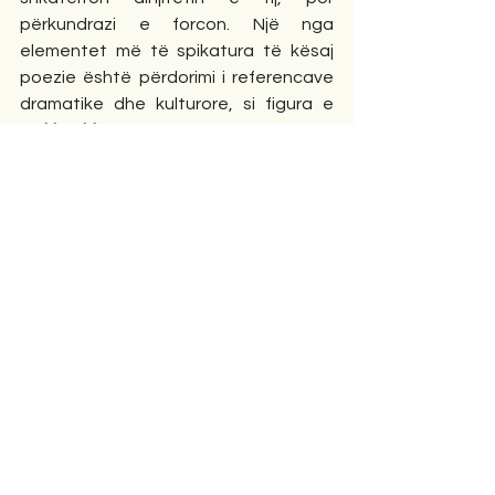
përkundrazi e forcon. Një nga 
elementet më të spikatura të kësaj 
poezie është përdorimi i referencave 
dramatike dhe kulturore, si figura e 
Makbethit
, e cila përforcon idenë e një 
komploti të heshtur dhe të përkryer 
nga hipokrizia njerëzore. Kjo lidhje me 
tragjedinë klasike e vendos përvojën 
personale të poetit në një kontekst 
universal: drama e individit është një 
reflektim i dramës së përhershme të 
pushtetit, tradhtisë dhe ndërgjegjes.
Ndërkohë, poezia “
Haluçinacionet e të 
veshurit me rrobën e ushtarit
” 
përfaqëson një nga kulmet më të 
forta të poetikës së Kaçelit. Kjo poezi 
është një mozaik fragmentesh 
surrealiste që përshkruajnë përvojën e 