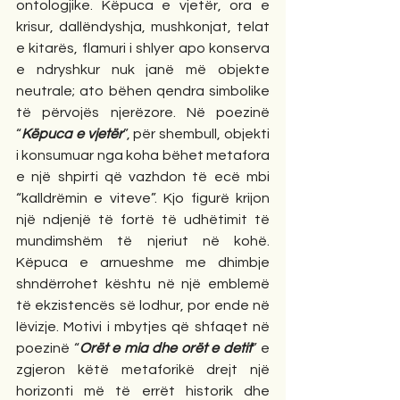
ontologjike. Këpuca e vjetër, ora e 
krisur, dallëndyshja, mushkonjat, telat 
e kitarës, flamuri i shlyer apo konserva 
e ndryshkur nuk janë më objekte 
neutrale; ato bëhen qendra simbolike 
të përvojës njerëzore. Në poezinë 
“
Këpuca e vjetër
”, për shembull, objekti 
i konsumuar nga koha bëhet metafora 
e një shpirti që vazhdon të ecë mbi 
“kalldrëmin e viteve”. Kjo figurë krijon 
një ndjenjë të fortë të udhëtimit të 
mundimshëm të njeriut në kohë. 
Këpuca e arnueshme me dhimbje 
shndërrohet kështu në një emblemë 
të ekzistencës së lodhur, por ende në 
lëvizje. Motivi i mbytjes që shfaqet në 
poezinë “
Orët e mia dhe orët e detit
” e 
zgjeron këtë metaforikë drejt një 
horizonti më të errët historik dhe 