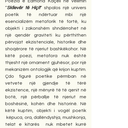
Poezia e Edmond Kaçeli në vëllimin 
“
Skllevër të Hiçit
” shpalos një univers 
poetik të ndërtuar mbi një 
esencializëm metaforik të fortë, ku 
objekti i zakonshëm shndërrohet në 
një qendër graviteti ku përthithen 
përvojat ekzistenciale, historike dhe 
shoqërore të njeriut bashkëkohor. Në 
këtë poezi, metafora nuk është 
thjesht një ornament gjuhësor, por një 
mekanizëm ontologjik që krijon kuptim. 
Çdo figurë poetike përmban në 
vetvete një gjendje të tërë 
ekzistence, një mënyrë të të qenit në 
botë, një përballje të njeriut me 
boshësinë, kohën dhe historinë. Në 
këtë kuptim, objekti i vogël poetik 
 këpuca, ora, dallëndyshja, mushkonja, 
telat e kitarës  nuk mbetet kurrë 