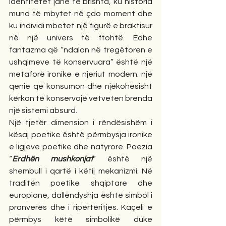
identitetet janë të brishta, ku historia 
mund të mbytet në çdo moment dhe 
ku individi mbetet një figurë e braktisur 
në një univers të ftohtë. Edhe 
fantazma që “ndalon në tregëtoren e 
ushqimeve të konservuara” është një 
metaforë ironike e njeriut modern: një 
qenie që konsumon dhe njëkohësisht 
kërkon të konservojë vetveten brenda 
një sistemi absurd.
Një tjetër dimension i rëndësishëm i 
kësaj poetike është përmbysja ironike 
e ligjeve poetike dhe natyrore. Poezia 
“
Erdhën mushkonjat
” është një 
shembull i qartë i këtij mekanizmi. Në 
traditën poetike shqiptare dhe 
europiane, dallëndyshja është simbol i 
pranverës dhe i ripërtëritjes. Kaçeli e 
përmbys këtë simbolikë duke 