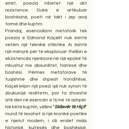
errët, poezia mbetet një akt 
rezistence. Duke e artikuluar 
boshësinë, poeti në fakt i jep asaj 
formë dhe kuptim.
Prandaj, esencializmi metaforik tek 
poezia e Edmond Kaçelit nuk është 
vetëm një teknikë stilistike. Ai është 
një mënyrë për të eksploruar thelbin e 
ekzistencës njerëzore në një epokë të 
mbushur me absurditet, harresë dhe 
boshësi. Përmes metaforave të 
fuqishme dhe shpesh tronditëse, 
Kaçeli krijon një poezi që nuk synon të 
zbukurojë realitetin, por ta zhveshë 
atë deri në esencën e tij më të ashpër. 
Në këtë kuptim, vëllimi “
Skllevër të Hiçit
” 
mund të lexohet si një kronikë poetike 
e njeriut modern, i cili endet midis 
historisë, kujtesës dhe boshësisë, 