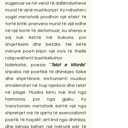
sugjeruar se në vend të dallëndysheve 
mund të vijnë mushkonjat. Ky ndryshim i 
vogël metaforik prodhon një efekt të 
fortë kritik: pranvera mund të vijë edhe 
në një botë të deformuar, ku shenja e 
saj nuk është më bukuria, por 
shqetësimi dhe bezdia. Në këtë 
mënyrë poeti krijon një ironi të thellë 
ndaj realitetit bashkëkohor.
Ndërkohë, poezia “
Telat e kitarës
” 
shpalos një poetikë të dhimbjes fizike 
dhe shpirtërore. Instrumenti muzikor 
shndërrohet në trup njerëzor dhe telat 
në plagë. Muzika këtu nuk lind nga 
harmonia, por nga gjaku. Ky 
transformim metaforik është një nga 
shprehjet më të qarta të esencializmit 
poetik të Kaçelit: arti lind nga dhimbja, 
dhe kënga bëhet një mënyrë për të 