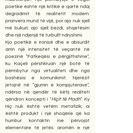
poetike është një kritikë e qartë ndaj 
degradimit të realitetit modern: 
pranvera mund të vijë, por ajo nuk sjell 
më bukuri; ajo sjell bezdi, shqetësim 
dhe një ndjenjë të turbullt ndryshimi.
Kjo poetikë e ironisë dhe e absurdit 
arrin një intensitet të veçantë në 
poezinë “Fatkeqësi e përgjithshme”, 
ku Kaçeli përshkruan një botë të 
përmbytur nga virtualiteti dhe nga 
boshësia e komunikimit. Njerëzit 
jetojnë në “gjumin e kompjuterave”, 
ndërsa në qendër të këtij realiteti 
qëndron koncepti i “
Hiçit të Madh
”. Ky 
Hiç nuk është vetëm metafizik; ai 
është produkt i një shoqërie që ka 
humbur kontaktin me përvojat 
elementare të jetës: aromën e një 