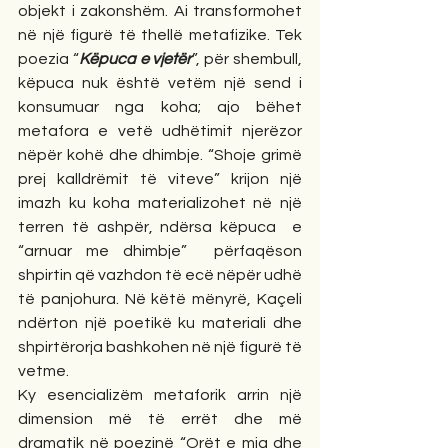
objekt i zakonshëm. Ai transformohet 
në një figurë të thellë metafizike. Tek 
poezia “
Këpuca e vjetër
”, për shembull, 
këpuca nuk është vetëm një send i 
konsumuar nga koha; ajo bëhet 
metafora e vetë udhëtimit njerëzor 
nëpër kohë dhe dhimbje. “Shoje grimë 
prej kalldrëmit të viteve” krijon një 
imazh ku koha materializohet në një 
terren të ashpër, ndërsa këpuca  e 
“arnuar me dhimbje”  përfaqëson 
shpirtin që vazhdon të ecë nëpër udhë 
të panjohura. Në këtë mënyrë, Kaçeli 
ndërton një poetikë ku materiali dhe 
shpirtërorja bashkohen në një figurë të 
vetme.
Ky esencializëm metaforik arrin një 
dimension më të errët dhe më 
dramatik në poezinë “Orët e mia dhe 