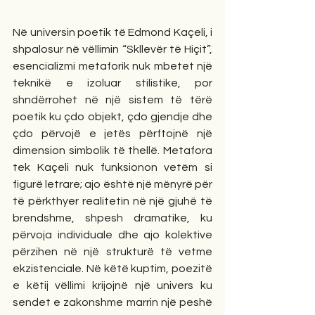
Në universin poetik të Edmond Kaçeli, i 
shpalosur në vëllimin “Skllevër të Hiçit”, 
esencializmi metaforik nuk mbetet një 
teknikë e izoluar stilistike, por 
shndërrohet në një sistem të tërë 
poetik ku çdo objekt, çdo gjendje dhe 
çdo përvojë e jetës përftojnë një 
dimension simbolik të thellë. Metafora 
tek Kaçeli nuk funksionon vetëm si 
figurë letrare; ajo është një mënyrë për 
të përkthyer realitetin në një gjuhë të 
brendshme, shpesh dramatike, ku 
përvoja individuale dhe ajo kolektive 
përzihen në një strukturë të vetme 
ekzistenciale. Në këtë kuptim, poezitë 
e këtij vëllimi krijojnë një univers ku 
sendet e zakonshme marrin një peshë 