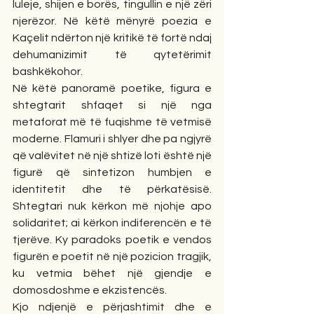
luleje, shijen e borës, tingullin e një zëri 
njerëzor. Në këtë mënyrë poezia e 
Kaçelit ndërton një kritikë të fortë ndaj 
dehumanizimit të qytetërimit 
bashkëkohor.
Në këtë panoramë poetike, figura e 
shtegtarit shfaqet si një nga 
metaforat më të fuqishme të vetmisë 
moderne. Flamuri i shlyer dhe pa ngjyrë 
që valëvitet në një shtizë loti është një 
figurë që sintetizon humbjen e 
identitetit dhe të përkatësisë. 
Shtegtari nuk kërkon më njohje apo 
solidaritet; ai kërkon indiferencën e të 
tjerëve. Ky paradoks poetik e vendos 
figurën e poetit në një pozicion tragjik, 
ku vetmia bëhet një gjendje e 
domosdoshme e ekzistencës.
Kjo ndjenjë e përjashtimit dhe e 