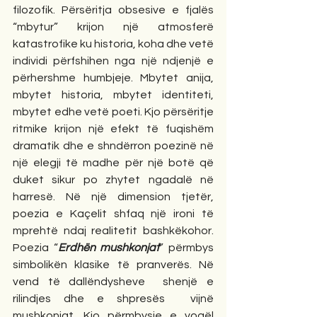
filozofik. Përsëritja obsesive e fjalës 
“mbytur” krijon një atmosferë 
katastrofike ku historia, koha dhe vetë 
individi përfshihen nga një ndjenjë e 
përhershme humbjeje. Mbytet anija, 
mbytet historia, mbytet identiteti, 
mbytet edhe vetë poeti. Kjo përsëritje 
ritmike krijon një efekt të fuqishëm 
dramatik dhe e shndërron poezinë në 
një elegji të madhe për një botë që 
duket sikur po zhytet ngadalë në 
harresë. Në një dimension tjetër, 
poezia e Kaçelit shfaq një ironi të 
mprehtë ndaj realitetit bashkëkohor. 
Poezia “
Erdhën mushkonjat
” përmbys 
simbolikën klasike të pranverës. Në 
vend të dallëndysheve  shenjë e 
rilindjes dhe e shpresës  vijnë 
mushkonjat. Kjo përmbysje e vogël 