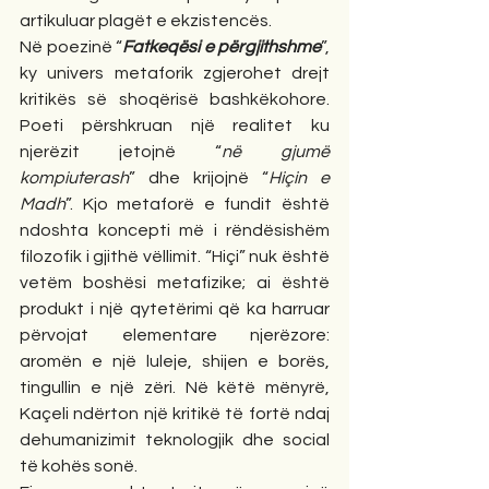
artikuluar plagët e ekzistencës.
Në poezinë “
Fatkeqësi e përgjithshme
”, 
ky univers metaforik zgjerohet drejt 
kritikës së shoqërisë bashkëkohore. 
Poeti përshkruan një realitet ku 
njerëzit jetojnë “
në gjumë 
kompiuterash
” dhe krijojnë “
Hiçin e 
Madh
”. Kjo metaforë e fundit është 
ndoshta koncepti më i rëndësishëm 
filozofik i gjithë vëllimit. “Hiçi” nuk është 
vetëm boshësi metafizike; ai është 
produkt i një qytetërimi që ka harruar 
përvojat elementare njerëzore: 
aromën e një luleje, shijen e borës, 
tingullin e një zëri. Në këtë mënyrë, 
Kaçeli ndërton një kritikë të fortë ndaj 
dehumanizimit teknologjik dhe social 
të kohës sonë.