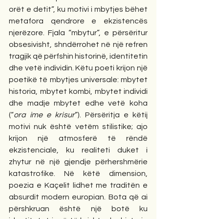
orët e detit”, ku motivi i mbytjes bëhet 
metafora qendrore e ekzistencës 
njerëzore. Fjala “mbytur”, e përsëritur 
obsesivisht, shndërrohet në një refren 
tragjik që përfshin historinë, identitetin 
dhe vetë individin. Këtu poeti krijon një 
poetikë të mbytjes universale: mbytet 
historia, mbytet kombi, mbytet individi 
dhe madje mbytet edhe vetë koha 
(“
ora ime e krisur
”). Përsëritja e këtij 
motivi nuk është vetëm stilistike; ajo 
krijon një atmosferë të rëndë 
ekzistenciale, ku realiteti duket i 
zhytur në një gjendje përhershmërie 
katastrofike. Në këtë dimension, 
poezia e Kaçelit lidhet me traditën e 
absurdit modern europian. Bota që ai 
përshkruan është një botë ku 