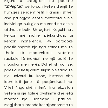
Figura e shtegtarit në poezinë 
“
Shtegtari
” përforcon këtë ndjenjë të 
humbjes së identitetit. Flamuri i shlyer 
dhe pa ngjyrë është metafora e një 
individi që nuk gjen më vend në asnjë 
atdhe simbolik. Shtegtari i Kaçelit nuk 
kërkon më njohje; përkundrazi, ai 
kërkon indiferencë. Ky paradoks 
poetik shpreh një nga temat më të 
thella të modernitetit: vetminë 
radikale të individit në një botë të 
mbushur me njerëz. Duhet shtuar se, 
poezia e këtij vëllimi krijon një tablo të 
një universi ku koha, historia dhe 
identiteti janë të paqëndrueshme. 
Vitet “ngutshëm ikin”, liria ekziston 
vetëm si një fjalë e dyshimtë dhe jeta 
mbetet një “udhëkryq i pafund”. 
Megjithatë, brenda kësaj panorame të 