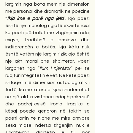
largimit nga bota merr një dimension 
më personal dhe dramatik në poezinë 
“
Ikja ime e parë nga jeta
”. Kjo poezi 
është një monolog i gjatë ekzistencial 
ku poeti përballet me zhgënjimin ndaj 
miqve, tradhtinë e armiqve dhe 
indiferencën e botës. Ikja këtu nuk 
është vetëm një largim fizik; ajo është 
një akt moral dhe shpirtëror. Poeti 
largohet nga “
llum i njerëzor
” për të 
ruajtur integritetin e vet. Në këtë poezi 
shfaqet një dimension autobiografik i 
fortë, ku metafora e ikjes shndërrohet 
në një akt rezistence ndaj hipokrizisë 
dhe padrejtësisë. Ironia tragjike e 
kësaj poezie qëndron në faktin se 
poeti arrin të njohë më mirë armiqtë 
sesa miqtë, ndërsa zhgënjimi nuk e 
shkatërron dinjitetin e tij, por 