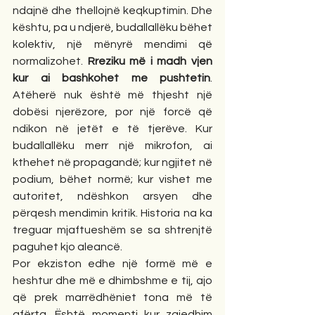
ndajnë dhe thellojnë keqkuptimin. Dhe 
kështu, pa u ndjerë, budallallëku bëhet 
kolektiv, një mënyrë mendimi që 
normalizohet. 
Rreziku më i madh vjen 
kur ai bashkohet me pushtetin
. 
Atëherë nuk është më thjesht një 
dobësi njerëzore, por një forcë që 
ndikon në jetët e të tjerëve. Kur 
budallallëku merr një mikrofon, ai 
kthehet në propagandë; kur ngjitet në 
podium, bëhet normë; kur vishet me 
autoritet, ndëshkon arsyen dhe 
përqesh mendimin kritik. Historia na ka 
treguar mjaftueshëm se sa shtrenjtë 
paguhet kjo aleancë.
Por ekziston edhe një formë më e 
heshtur dhe më e dhimbshme e tij, ajo 
që prek marrëdhëniet tona më të 
afërta. Është momenti kur zgjedhim 