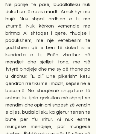
Në pamje të parë, budallallëku nuk 
duket si një rrezik i madh. Ai nuk hyn me 
bujë. Nuk shpall ardhjen e tij me 
zhurmë. Nuk kërkon vëmendje me 
britma. Ai shfaqet i qetë, thuajse i 
padukshëm, me një vetëbesim të 
çuditshëm që e bën të duket si e 
kundërta e tij. Ecën zbathur në 
mendjet dhe sjelljet tona, me një 
fytyrë bindjeje dhe me sy që thonë pa 
u dridhur: “E di.” Dhe pikërisht këtu 
qëndron rreziku më i madh, sepse ne e 
besojmë. Në shoqërinë shqiptare të 
sotme, ku fjala qarkullon më shpejt se 
mendimi dhe opinioni shpesh zë vendin 
e dijes, budallallëku ka gjetur terren të 
butë për t’u rritur. Ai nuk është 
mungesë mendjeje, por mungesë 
dyshimi. Është refuzimi për të vënë në 