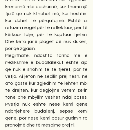
krenarinë mbi dashurinë, kur themi një 
fjalë që nuk kthehet më, kur heshtim 
kur duhet të përqafojmë. Është ai 
refuzim i vogël për të reflektuar, për të 
kërkuar falje, për të kuptuar tjetrin. 
Dhe këto janë plagët që nuk duken, 
por që zgjasin.
Megjithatë, ndoshta forma më e 
rrezikshme e budallallëkut është ajo 
që nuk e shohim te të tjerët, por te 
vetja. Ai jeton në secilin prej nesh, në 
ato çaste kur zgjedhim të lehtën mbi 
të drejtën, kur dëgjojmë vetëm zërin 
tonë dhe mbyllim veshët ndaj botës. 
Pyetja nuk është nëse kemi qenë 
ndonjëherë budallenj, sepse kemi 
qenë, por nëse kemi pasur guximin ta 
pranojmë dhe të mësojmë prej tij.