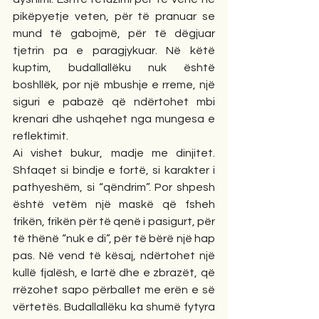
pikëpyetje veten, për të pranuar se 
mund të gabojmë, për të dëgjuar 
tjetrin pa e paragjykuar. Në këtë 
kuptim, budallallëku nuk është 
boshllëk, por një mbushje e rreme, një 
siguri e pabazë që ndërtohet mbi 
krenari dhe ushqehet nga mungesa e 
reflektimit.
Ai vishet bukur, madje me dinjitet. 
Shfaqet si bindje e fortë, si karakter i 
pathyeshëm, si “qëndrim”. Por shpesh 
është vetëm një maskë që fsheh 
frikën, frikën për të qenë i pasigurt, për 
të thënë “nuk e di”, për të bërë një hap 
pas. Në vend të kësaj, ndërtohet një 
kullë fjalësh, e lartë dhe e zbrazët, që 
rrëzohet sapo përballet me erën e së 
vërtetës. Budallallëku ka shumë fytyra 