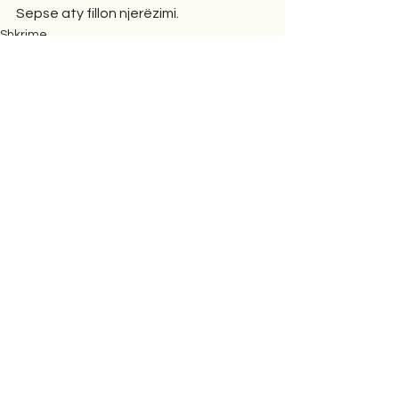
Sepse aty fillon njerëzimi.
Shkrime
Comments
Write a comment...
Shkrimet e fundit