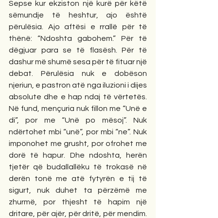
Sepse kur ekziston një kurë për këtë 
sëmundje të heshtur, ajo është 
përulësia. Ajo aftësi e rrallë për të 
thënë: “Ndoshta gabohem.” Për të 
dëgjuar para se të flasësh. Për të 
dashur më shumë sesa për të fituar një 
debat. Përulësia nuk e dobëson 
njeriun, e pastron atë nga iluzioni i dijes 
absolute dhe e hap ndaj të vërtetës. 
Në fund, mençuria nuk fillon me “Unë e 
di”, por me “Unë po mësoj”. Nuk 
ndërtohet mbi “unë”, por mbi “ne”. Nuk 
imponohet me grusht, por ofrohet me 
dorë të hapur. Dhe ndoshta, herën 
tjetër që budallallëku të trokasë në 
derën tonë me atë fytyrën e tij të 
sigurt, nuk duhet ta përzëmë me 
zhurmë, por thjesht të hapim një 
dritare, për ajër, për dritë, për mendim. 