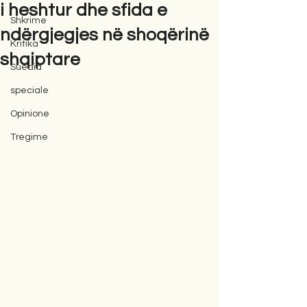
i heshtur dhe sfida e
Shkrime
ndërgjegjes në shoqërinë
Kritika
shqiptare
Suedia
speciale
Opinione
Tregime