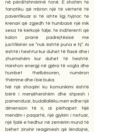
në përditshmërinë tonë. E shohim te 
fanatiku që mbron një të vërtetë të 
paverifikuar si të ishte ligj hyjnor; te 
krenari që zgjedh të humbasë një mik 
sesa të kërkojë falje; te indiferenti që 
kalon pranë padrejtësisë me 
justifikimin se “nuk është puna e tij”. Ai 
është i heshtur kur duhet të flasë dhe i 
zhurmshëm kur duhet të heshtë. 
Harxhon energji në gjëra të vogla dhe 
humbet thelbësoren, numëron 
thërrime dhe i bie buka.
Në një shoqëri ku komunikimi është 
bërë i menjëhershëm dhe shpesh i 
pamenduar, budallallëku merr edhe një 
dimension të ri, ai përhapet. Një 
mendim i paqartë, një gjykim i nxituar, 
një fjalë e hedhur në zemërim mund të 
bëhet zinxhir reagimesh që lëndojnë, 