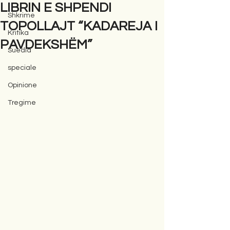
LIBRIN E SHPENDI
Shkrime
TOPOLLAJT “KADAREJA I
Kritika
PAVDEKSHËM”
Suedia
speciale
Opinione
Tregime