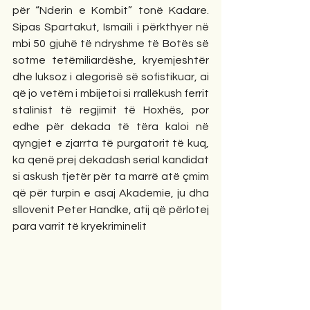
për “Nderin e Kombit” tonë Kadare. 
Sipas Spartakut, Ismaili i përkthyer në 
mbi 50 gjuhë të ndryshme të Botës së 
sotme tetëmiliardëshe, kryemjeshtër 
dhe luksoz i alegorisë së sofistikuar, ai 
që jo vetëm i mbijetoi si rrallëkush ferrit 
stalinist të regjimit të Hoxhës, por 
edhe për dekada të tëra kaloi në 
qyngjet e zjarrta të purgatorit të kuq, 
ka qenë prej dekadash serial kandidat 
si askush tjetër për ta marrë atë çmim 
që për turpin e asaj Akademie, ju dha 
sllovenit Peter Handke, atij që përlotej 
para varrit të kryekriminelit 