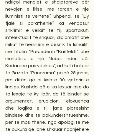
ndriçoi mendjet e shqiptarëve për 
nevojën e lirisë, me forcën e një 
iluministi të vërtetë”. Shpendi, te “Dy 
fjalë si parathënie” ka vendosur 
shkrimin e vëllait të tij, Spartakut, 
intelektualit të shquar, diplomatit dhe 
mikut të hershëm e besnik të Ismailit, 
me titullin “Precedenti “Karlfeldt” dhe 
mundësia e një Nobeli nderi për 
Kadarenë pas vdekjes”, artikull i botuar 
te Gazeta “Panorama” po në 28 janar, 
pra ditën që ai kishte 90 vjetorin e 
lindjes. Kushdo që e ka lexuar ose do 
ta lexojë te ky libër, do të bindet se 
argumentet, erudicioni, elokuenca 
dhe logjika e tij, janë plotësisht 
bindëse dhe të pakundërshtueshme, 
për të mos thënë, nga apologjitë më 
të bukura që janë shkruar ndonjëherë 