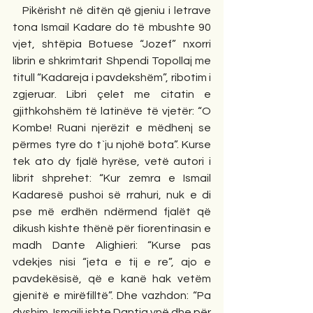
   Pikërisht në ditën që gjeniu i letrave 
tona Ismail Kadare do të mbushte 90 
vjet, shtëpia Botuese “Jozef” nxorri 
librin e shkrimtarit Shpendi Topollaj me 
titull “Kadareja i pavdekshëm”, ribotim i 
zgjeruar. Libri çelet me citatin e 
gjithkohshëm të latinëve të vjetër: “O 
Kombe! Ruani njerëzit e mëdhenj se 
përmes tyre do t`ju njohë bota”. Kurse 
tek ato dy fjalë hyrëse, vetë autori i 
librit shprehet: “Kur zemra e Ismail 
Kadaresë pushoi së rrahuri, nuk e di 
pse më erdhën ndërmend fjalët që 
dikush kishte thënë për fiorentinasin e 
madh Dante Alighieri: “Kurse pas 
vdekjes nisi “jeta e tij e re”, ajo e 
pavdekësisë, që e kanë hak vetëm 
gjenitë e mirëfilltë”. Dhe vazhdon: “Pa 
dyshim, Ismaili ishte Dantja ynë dhe për 