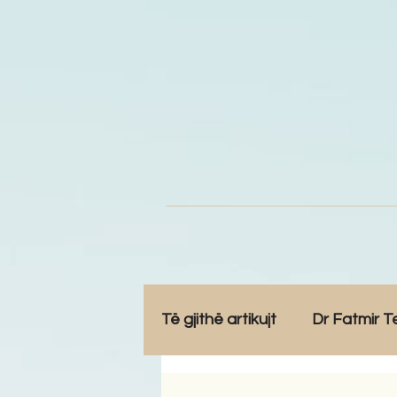
Të gjithë artikujt
Dr Fatmir T
Opinione
Komunitet