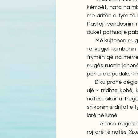
këmbët, nata na mbës
me dritën e tyre të 
Pastaj i vendosnim n
duket pothuaj e pa
      Më kujtohen rr
të vegjël kumbonin 
frymën që na merrej
rrugës ruanin jehon
përrallë e padukshm
      Diku pranë dëgj
ujë - rridhte kohë, k
natës, sikur u treg
shikonim si dritat e t
larë në lumë.
      Anash rrugës 
rojtarë të natës. Xix