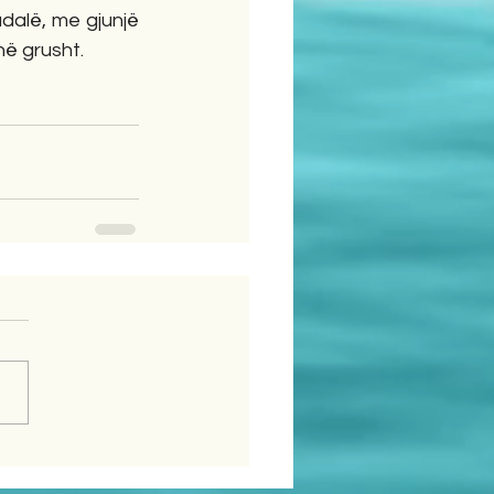
dalë, me gjunjë 
në grusht.