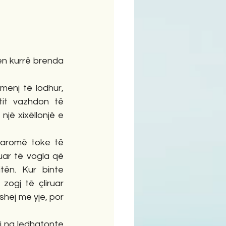
ime
en kurrë brenda 
menj të lodhur, 
tit vazhdon të 
një xixëllonjë e 
 aromë toke të 
uar të vogla që 
tën. Kur binte 
zogj të çliruar 
shej me yje, por 
i na ledhatonte 