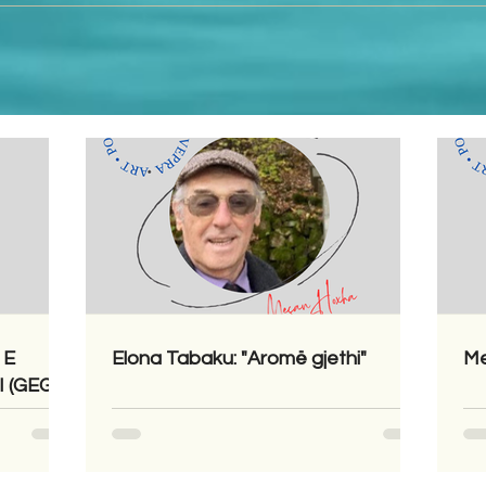
 E
Elona Tabaku: "Aromë gjethi"
Me
 (GEGA)