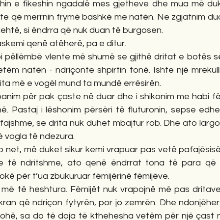
hin e fikeshin ngadalë mes gjetheve dhe mua më dukej
drite që merrnin frymë bashkë me natën. Ne zgjatnim duart
lehtë, si ëndrra që nuk duan të burgosen.
paskemi qenë atëherë, pa e ditur.
 mbi pëllëmbë vlente më shumë se gjithë dritat e botës 
tëm natën - ndriçonte shpirtin tonë. Ishte një mrekull
ta më e vogël mund ta mundë errësirën.
banim për pak çaste në duar dhe i shikonim me habi fëm
ë. Pastaj i lëshonim përsëri të fluturonin, sepse edhe
ajshme, se drita nuk duhet mbajtur rob. Dhe ato largo
të vogla të ndezura.
 ato net, më duket sikur kemi vrapuar pas vetë pafajësisë.
 të ndritshme, ato qenë ëndrrat tona të para që flu
kë për t’ua zbukuruar fëmijërinë fëmijëve.
ë më të heshtura. Fëmijët nuk vrapojnë më pas dritave t
ran që ndriçon fytyrën, por jo zemrën. Dhe ndonjëherë
hë, sa do të doja të kthehesha vetëm për një çast në