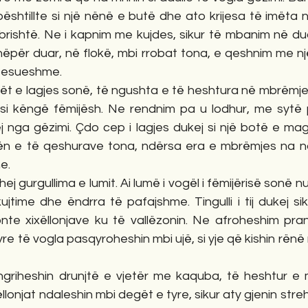
htillte si një nënë e butë dhe ato krijesa të imëta nd
brishtë. Ne i kapnim me kujdes, sikur të mbanim në duar
ëpër duar, në flokë, mbi rrobat tona, e qeshnim me një
besueshme.
ugët e lagjes sonë, të ngushta e të heshtura në mbrëmje
si këngë fëmijësh. Ne rendnim pa u lodhur, me sytë p
 nga gëzimi. Çdo cep i lagjes dukej si një botë e magj
ën e të qeshurave tona, ndërsa era e mbrëmjes na ndi
e.
ohej gurgullima e lumit. Ai lumë i vogël i fëmijërisë sonë n
ujtime dhe ëndrra të pafajshme. Tingulli i tij dukej sik
onte xixëllonjave ku të vallëzonin. Ne afroheshim pran
yre të vogla pasqyroheshin mbi ujë, si yje që kishin rënë ng
ngriheshin drunjtë e vjetër me kaquba, të heshtur e 
ëllonjat ndaleshin mbi degët e tyre, sikur aty gjenin stre