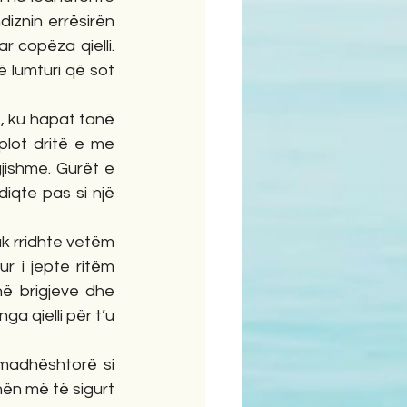
iznin errësirën 
 copëza qielli. 
 lumturi që sot 
, ku hapat tanë 
lot dritë e me 
ishme. Gurët e 
qte pas si një 
uk rridhte vetëm 
ur i jepte ritëm 
ë brigjeve dhe 
a qielli për t’u 
madhështorë si 
hën më të sigurt 