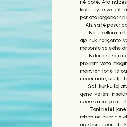
në botë. Ato ndizes
kishin sy të vegjël 
por ato largoheshin 
     Ah, sa të pasur 
      Një xixëllonjë
ajo nuk ndriçonte ve
mësonte se edhe dri
      Ndonjëherë i m
preknim vetë magjin
mënyrën tonë të paf
nëpër natë, si lutje 
      Sot, kur kujtoj
qenë vetëm insekte
copëza magjie mbi to
      Tani netët jan
mban në duar një ek
aq shumë për atë ko