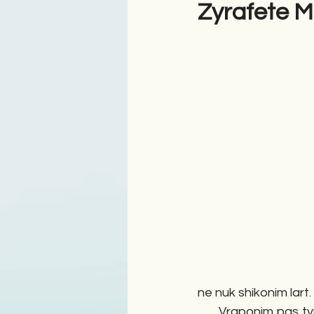
Zyrafete Ma
Antologji
Poezi
Tre
ne nuk shikonim lart. 
      Vraponim pas t