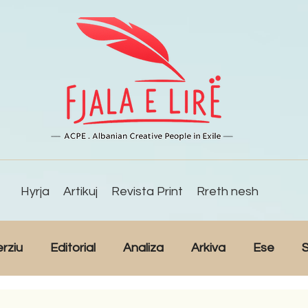
Hyrja
Artikuj
Revista Print
Rreth nesh
erziu
Editorial
Analiza
Arkiva
Ese
S
Reportazh
Studime
Intervista
Kulturë