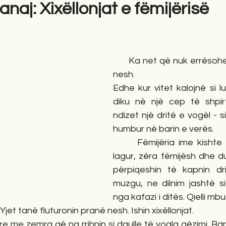
naj: Xixëllonjat e fëmijërisë
gime
Novela
Romane
English
Përkth
      Ka net që nuk errësoh
nesh.
Edhe kur vitet kalojnë si lu
diku në një cep të shpir
ndizet një dritë e vogël - si 
humbur në barin e verës.
      Fëmijëria ime kishte
lagur, zëra fëmijësh dhe d
përpiqeshin të kapnin dri
muzgu, ne dilnim jashtë si 
nga kafazi i ditës. Qielli mbu
Yjet tanë fluturonin pranë nesh. Ishin xixëllonjat.
yre me zemra që na rrihnin si daulle të vogla gëzimi. Bar