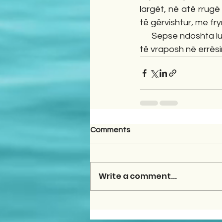
largët, në atë rrugë
të gërvishtur, me fr
      Sepse ndoshta 
të vraposh në errës
Comments
Write a comment...