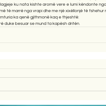
 lagjeje ku nata kishte aromë vere e lumi këndonte nga
ymë të marrë nga vrapi dhe me një xixëllonjë të fshehur 
lumturia ka qenë gjithmonë kaq e thjeshtë:
irë duke besuar se mund ta kapësh dritën.