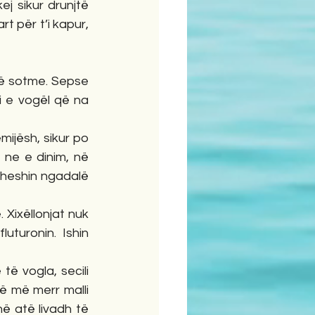
 sikur drunjtë 
 për t’i kapur, 
së sotme. Sepse 
i e vogël që na 
ijësh, sikur po 
 ne e dinim, në 
heshin ngadalë 
 Xixëllonjat nuk 
turonin. Ishin 
ë vogla, secili 
 më merr malli 
 atë livadh të 