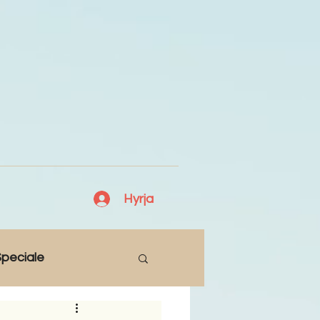
Hyrja
peciale
Lajme