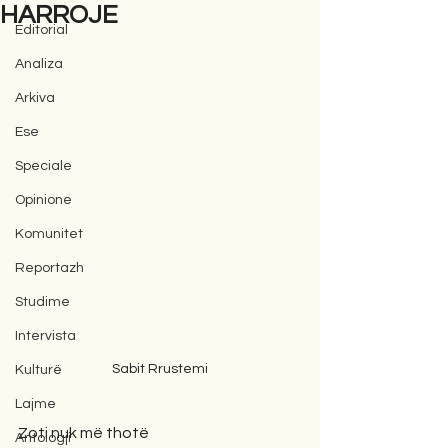
HARROJE
Editorial
Analiza
Arkiva
Ese
Speciale
Opinione
Komunitet
Reportazh
Studime
Intervista
Sabit Rrustemi
Kulturë
Lajme
Zoti nuk më thotë 
Antologji