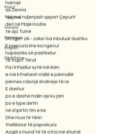
harroje
Poezi
as Zemra
Një mal ndjenjash qepet Çepurit
Tregime
deri në Majë Kodre
Novela
te ajo Tumë
Romane
Shtigjet zik - zake i ka mbuluar dushku
E paecura ime ka ngecur 
English
hapësirës së pashkelur 
Përkthime
të trupit Tënd
Pa i kthjellur sytë më ikën 
e më kthehesh rrallë e përmallë
përmes ndonjë ëndrreje të re
E dashur
po e deshe malin qe ku jam
po e lype detin 
në shpirtin tim e ke
Dhe mua të tërin
thellësive të paprekura
Asgjë s mund të të ofroj më shumë